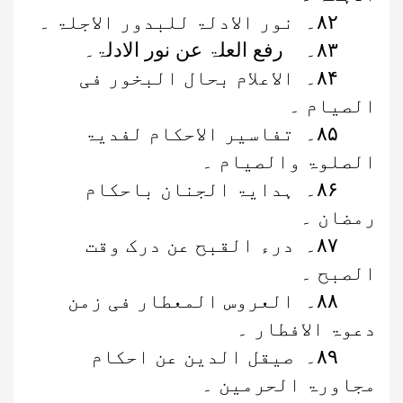
۸۲
۔
نور الادلۃ للبدور الاجلۃ ۔
۸۳
۔ رفع العلۃ عن نور الادلۃ۔
۸۴
۔
الاعلام بحال البخور فی
الصیام ۔
۸۵
۔
تفاسیر الاحکام لفدیۃ
الصلوۃ والصیام ۔
۸۶
۔
ہدایۃ الجنان باحکام
رمضان ۔
۸۷
۔
درء القبح عن درک وقت
الصبح ۔
۸۸
۔
العروس المعطار فی زمن
دعوۃ الافطار ۔
۸۹
۔
صیقل الدین عن احکام
مجاورۃ الحرمین ۔