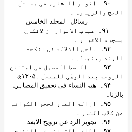
۹۰
۔
انوار البشارۃ فی مسائل
الحج والزیارۃ ۔
رسائل المجلد الخامس
۹۱
۔
عباب الانوار ان لانکاح
بمجرد الاقرار ۔
۹۲
۔
ماحی الضلالۃ فی انکحۃ
الہند وبنجالہ ۔
۹۳
۔ البسط المسجل فی امتناع
الزوجۃ بعد الوطی للمعجل ۔
۱۳۰۵
ھ
۹۴
۔
ھبۃ النساء فی تحقیق المصاہرۃ
بالزنا۔
۹۵
۔
ازالۃ العار لحجر الکرائم
عن کلاب النار ۔
۹۶
۔
تجویز الرد عن تزویح الابعد۔
۹۷
۔
اطائب التہانی فی النکاح