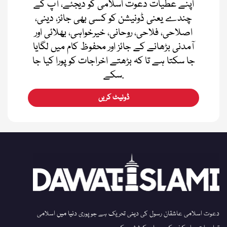
اپنے عطیات دعوت اسلامی کو دیجئے، آپ کے
چندے یعنی ڈونیشن کو کسی بھی جائز، دینی،
اصلاحی، فلاحی، روحانی، خیرخواہی، بھلائی اور
آمدنی بڑھانے کے جائز اور محفوظ کام میں لگایا
جا سکتا ہے تا کہ بڑھتے اخراجات کو پورا کیا جا
سکے.
ڈونیٹ کریں
دعوت اسلامی عاشقان رسول کی دینی تحریک ہے جو پوری دنیا میں اسلامی