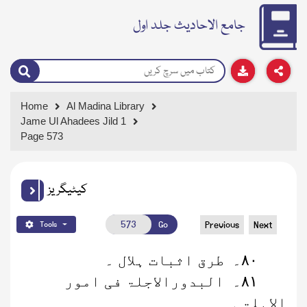
جامع الاحادیث جلد اول
Home
Al Madina Library
Jame Ul Ahadees Jild 1
Page 573
کیٹیگریز
Go
Previous
Next
Tools
۸۰
۔
طرق اثبات ہلال ۔
۸۱
۔
البدورالاجلۃ فی امور
الاہلۃ ۔