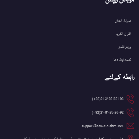
موبائل ایپس
صراط الجنان
القرآن الکریم
پریئر ٹائمز
کلمہ اینڈ دعا
رابطہ کےلئے
21-34921391-93(92+)
21-111-25-26-92(92+)
support@dawateislami.net