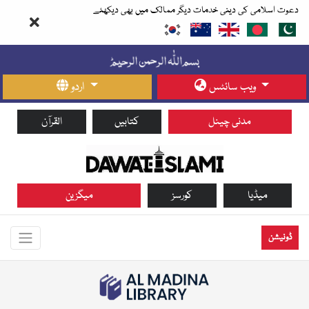
دعوت اسلامی کی دینی خدمات دیگر ممالک میں بھی دیکھئے
ویب سائٹس
اردو
مدنی چینل
کتابیں
القرآن
میڈیا
کورسز
میگزین
ڈونیشن