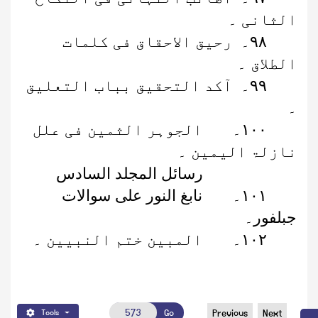
الثانی ۔
۹۸
۔
رحیق الاحقاق فی کلمات
الطلاق ۔
۹۹
۔
آکد التحقیق بباب التعلیق
۔
۱۰۰
۔
الجوہر الثمین فی علل
نازلۃ الیمین ۔
رسائل المجلد السادس
۱۰۱
۔
نابغ النور علی سوالات
جبلفور۔
۱۰۲
۔
المبین ختم النبیین ۔
Go
Previous
Next
Tools