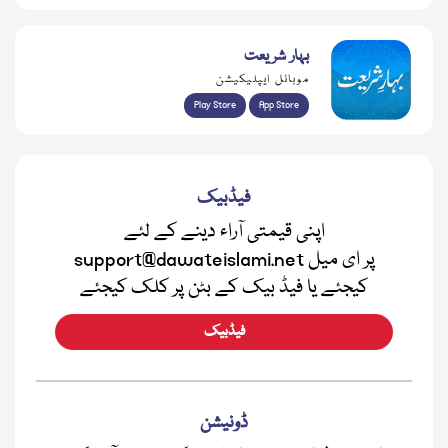
بہار شریعت
موبائل ایپلیکیشن
Play Store
App Store
فیڈبیک
اپنی قیمتی آراء دینے کے لئے
support@dawateislami.net پر ای میل
کیجئے یا فیڈ بیک کے بٹن پر کلک کیجئے
فیڈبیک
ڈونیشن