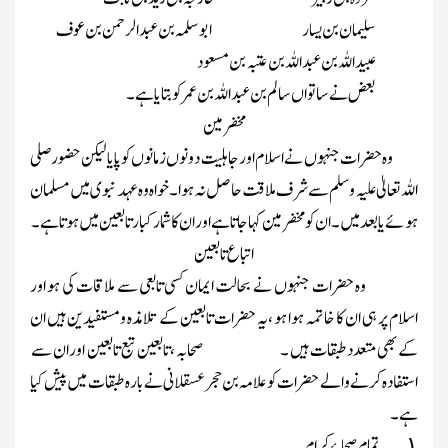
سلیمان بن یسار
ابو سلمہ بن عبد الرحمن بن عوف
عبید اللہ بن عبداللہ بن عتبہ بن مسعود
بعض نے ساتواں سالم بن عبد اللہ بن عمر کوبتایا ہے ۔
مخضر مین
وہ حضرات جنہوں نے اسلام اور جاہلیت دونوں زمانوں کو پایا لیکن حضورصلی
اللہ تعالیٰ علیہ وسلم سے شرف ملاقت حاصل نہ ہوا ۔ خواہ وہ عہد نبوی میں مسلمان
ہوئے یا بعد میں۔ ان کو مخضر مین کہا جاتا ہے اور ان کا شمار کبار تابعین میں ہوتا ہے ۔
اتباع تابعین
وہ حضرات جنہوں نے بحالت ایمان کسی تابعی سے ملاقات کی ہو اور
اسلام پر ہی ان کا خاتمہ ہوا ہو ، یہ حضرات تابعین کے تلامذہ و مستفیدین ہیں ان
کے بھی متعدد طبقات ہیں ۔
صحابہ ، تابعین تبع تابعین اور ان سے
استفادہ کرنے والے حضرات کو علامہ بن حجر عسقلانی نے بارہ طبقات میں پیش کیا
ہے ۔
۔
تمام صحابۂ کرام
۱