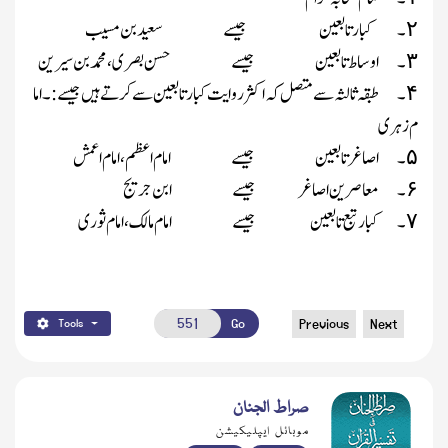
۔
کبار تابعین
جیسے
سعید بن مسیب
۲
۔
اوساط تابعین
جیسے
حسن بصری ، محمد بن سیرین
۳
۔
طبقہ ثالثہ سے متصل کہ اکثر روایت کبار تابعین سے کرتے ہیں جیسے:۔ اما
۴
م زہری
۔
اصاغر تابعین
جیسے
امام اعظم ، امام اعمش
۵
۔
معاصرین اصاغر
جیسے
ابن جریج
۶
۔
کبار تبع تابعین
جیسے
امام مالک ، امام ثوری
۷
Go
Previous
Next
Tools
صراط الجنان
موبائل ایپلیکیشن