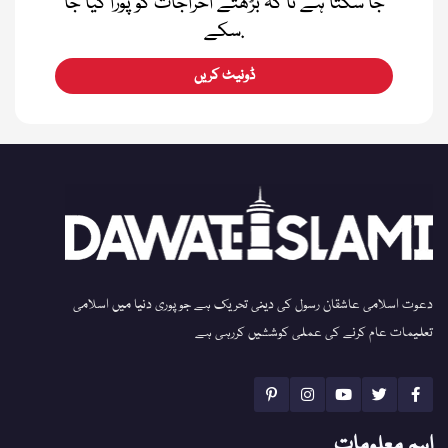
جا سکتا ہے تا کہ بڑھتے اخراجات کو پورا کیا جا
سکے.
ڈونیٹ کریں
دعوت اسلامی عاشقان رسول کی دینی تحریک ہے جو پوری دنیا میں اسلامی
تعلیمات عام کرنے کی عملی کوششیں کررہی ہے
اہم معلومات