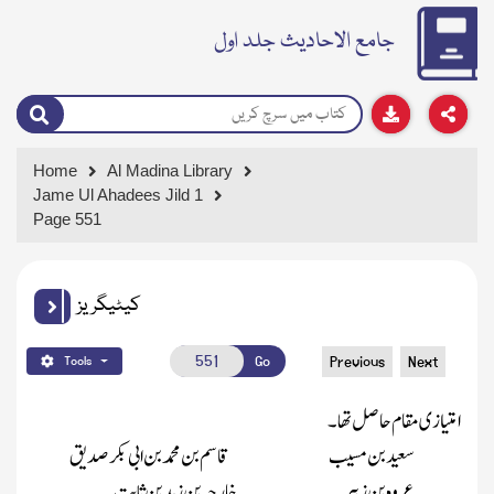
جامع الاحادیث جلد اول
Home
Al Madina Library
Jame Ul Ahadees Jild 1
Page 551
کیٹیگریز
Go
Previous
Next
Tools
امتیازی مقام حاصل تھا ۔
سعید بن مسیب
قاسم بن محمد بن ابی بکر صدیق
عروہ بن زبیر
خارجہ بن زید بن ثابت