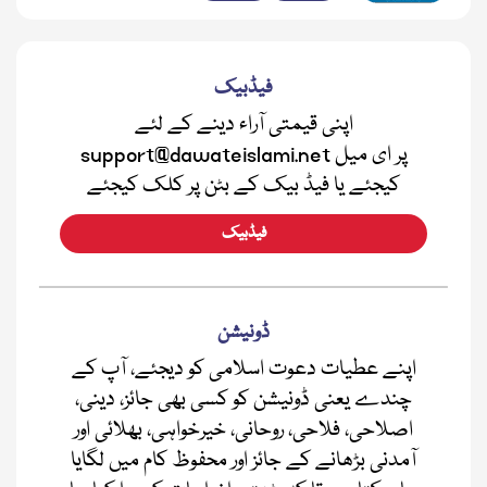
فیڈبیک
اپنی قیمتی آراء دینے کے لئے
support@dawateislami.net پر ای میل
کیجئے یا فیڈ بیک کے بٹن پر کلک کیجئے
فیڈبیک
ڈونیشن
اپنے عطیات دعوت اسلامی کو دیجئے، آپ کے
چندے یعنی ڈونیشن کو کسی بھی جائز، دینی،
اصلاحی، فلاحی، روحانی، خیرخواہی، بھلائی اور
آمدنی بڑھانے کے جائز اور محفوظ کام میں لگایا