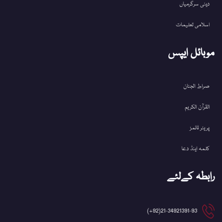
دینی سرگرمیاں
اسلامی تعلیمات
موبائل ایپس
صراط الجنان
القرآن الکریم
پریئر ٹائمز
کلمہ اینڈ دعا
رابطہ کےلئے
21-34921391-93(92+)