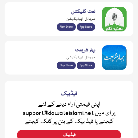
نعت کلیکشن
موبائل ایپلیکیشن
Play Store
App Store
بہار شریعت
موبائل ایپلیکیشن
Play Store
App Store
فیڈبیک
اپنی قیمتی آراء دینے کے لئے
support@dawateislami.net پر ای میل
کیجئے یا فیڈ بیک کے بٹن پر کلک کیجئے
فیڈبیک