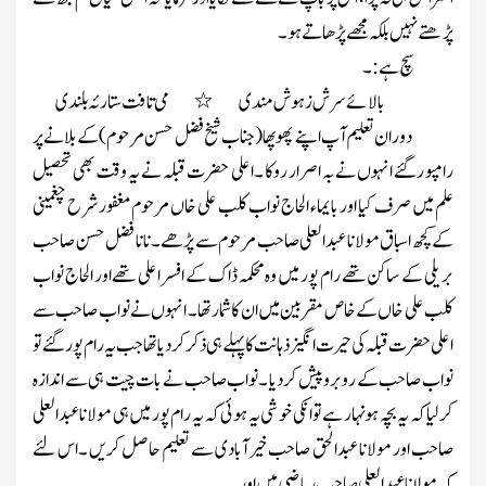
پڑھتے نہیں بلکہ مجھے پڑھاتے ہو ۔
سچ ہے :۔
بالائے سرش زہوش مندی
٭
می تافت ستارئہ بلندی
دوران تعلیم آپ اپنے پھوپھا (جناب شیخ فضل حسن مرحوم ) کے بلانے پر
رامپو رگئے انہوں نے بہ اصرار روکا ۔اعلی حضرت قبلہ نے یہ وقت بھی تحصیل
علم میں صرف کیا اور بایماء الحاج نواب کلب علی خاں مرحوم مغفور شرح چغمینی
کے کچھ اسباق مولانا عبدالعلی صاحب مرحوم سے پڑھے ۔نانا فضل حسن صاحب
بریلی کے ساکن تھے رام پور میں وہ محکمہ ڈاک کے افسر اعلی تھے اور الحاج نواب
کلب علی خاں کے خاص مقربین میں ان کا شمار تھا۔ انہوں نے نواب صاحب سے
اعلی حضرت قبلہ کی حیرت انگیز ذہانت کا پہلے ہی ذکر کردیا تھا جب یہ رام پورگئے تو
نواب صاحب کے روبرو پیش کردیا ۔نواب صاحب نے بات چیت ہی سے اندازہ
کرلیا کہ یہ بچہ ہونہار ہے تو انکی خوشی یہ ہوئی کہ یہ رام پور میں ہی مولانا عبدالعلی
صاحب اور مولانا عبدالحق صاحب خیرآبادی سے تعلیم حاصل کریں ۔اس لئے
کہ مولانا عبدا لعلی صاحب ریاضی میں اور