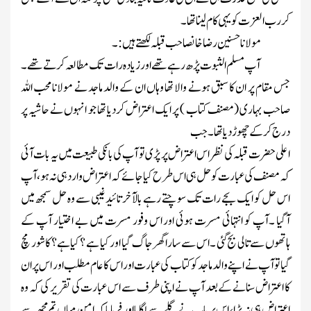
کر رب العزت کو یہی کام لینا تھا ۔
مولانا حسنین رضا خانصاحب قبلہ لکھتے ہیں :۔
آپ مسلم الثبوت پڑھ رہے تھے اور زیادہ رات تک مطالعہ کرتے تھے ۔
جس مقام پر ان کا سبق ہونے والا تھا وہاں ان کے والد ماجد نے مولانا محب اللہ
صاحب بہاری (مصنف کتاب ) پر ایک اعتراض کردیا تھا جو انہوں نے حاشیہ پر
درج کرکے چھوڑ دیا تھا ۔جب
اعلی حضرت قبلہ کی نظر اس اعتراض پر پڑی تو آپ کی بانکی طبیعت میں یہ بات آئی
کہ مصنف کی عبارت کو حل ہی اس طرح کیا جائے کہ اعتراض وارد ہی نہ ہو، آپ
اس حل کو ایک بجے رات تک سوچتے رہے بالآخر تائید غیبی سے وہ حل سمجھ میں
آگیا ۔آپ کو انتہائی مسرت ہوئی اور اس وفور مسرت میں بے اختیار آپ کے
ہاتھوں سے تالی بج گئی ۔اس سے سارا گھر جاگ گیا اور کیا ہے ؟کیا ہے؟ کا شور مچ
گیا توآپ نے اپنے والدماجد کو کتاب کی عبارت اور اس کا عام مطلب اور اس پر ان
کا اعتراض سنانے کے بعد آپ نے اپنی طرف سے اس عبارت کی تقریر کی کہ وہ
اعتراض ہی نہ پڑا، اس پر باپ نے گلے سے لگایا اور فرمایا کہ امن میاں تم مجھ سے