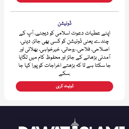
ڈونیشن
اپنے عطیات دعوت اسلامی کو دیجئے، آپ کے
چندے یعنی ڈونیشن کو کسی بھی جائز، دینی،
اصلاحی، فلاحی، روحانی، خیرخواہی، بھلائی اور
آمدنی بڑھانے کے جائز اور محفوظ کام میں لگایا
جا سکتا ہے تا کہ بڑھتے اخراجات کو پورا کیا جا
سکے.
ڈونیٹ کریں