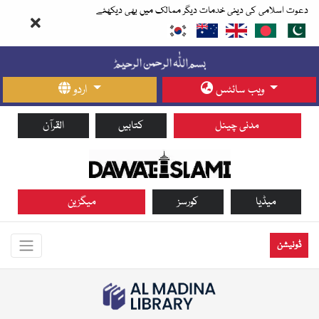
دعوت اسلامی کی دینی خدمات دیگر ممالک میں بھی دیکھئے
ویب سائٹس
اردو
مدنی چینل
کتابیں
القرآن
میڈیا
کورسز
میگزین
ڈونیشن