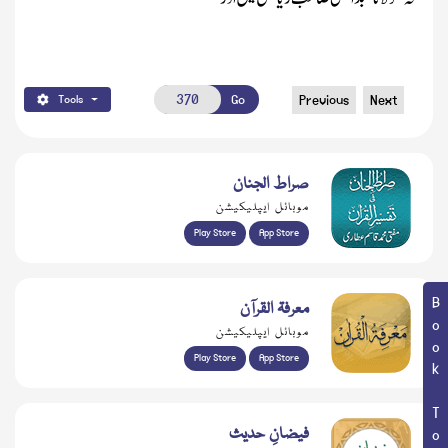
Go
Previous
Next
Tools
صراط الجنان
موبائل ایپلیکیشن
Play Store
App Store
Book Topic
معرفۃ القرآن
موبائل ایپلیکیشن
Play Store
App Store
فیضانِ حدیث