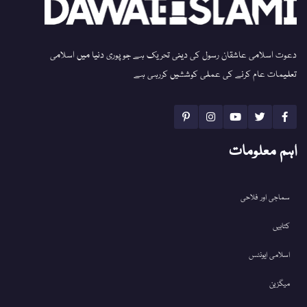
دعوت اسلامی عاشقان رسول کی دینی تحریک ہے جو پوری دنیا میں اسلامی
تعلیمات عام کرنے کی عملی کوششیں کررہی ہے
اہم معلومات
سماجی اور فلاحی
کتابیں
اسلامی ایونٹس
میگزین