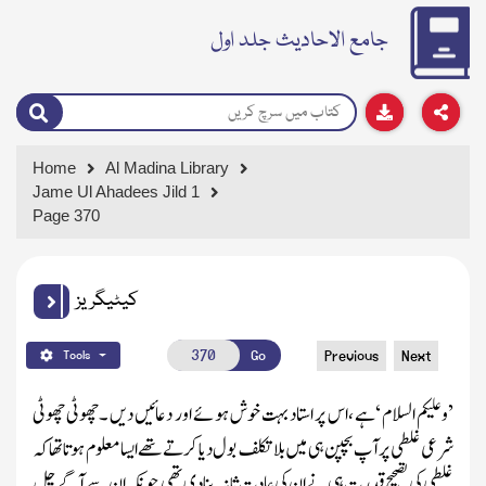
جامع الاحادیث جلد اول
Home
Al Madina Library
Jame Ul Ahadees Jild 1
Page 370
کیٹیگریز
Go
Previous
Next
Tools
’وعلیکم السلام ‘ہے ،اس پر استاد بہت خوش ہوئے اور دعائیں دیں ۔چھوٹی چھوٹی
شرعی غلطی پر آپ بچپن ہی میں بلا تکلف بول دیا کرتے تھے ایسا معلوم ہوتاتھا کہ
غلطی کی تصحیح قدرت ہی نے ان کی عادت ثانیہ بنادی تھی چونکہ ان سے آگے چل