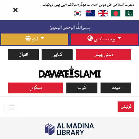
دعوت اسلامی کی دینی خدمات دیگر ممالک میں بھی دیکھئے
ویب سائٹس
اردو
مدنی چینل
کتابیں
القرآن
میڈیا
کورسز
میگزین
ڈونیشن