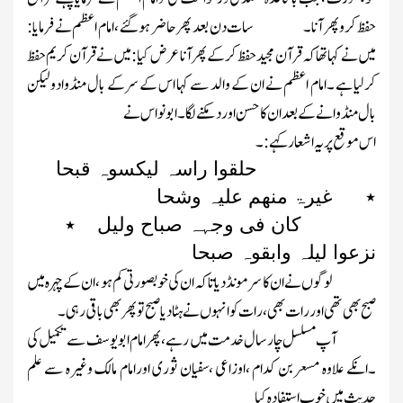
حفظ کرو پھر آنا۔
سات دن بعد پھر حاضر ہوگئے ،امام اعظم نے فرمایا:
میں نے کہا تھا کہ قرآن مجید حفظ کرکے پھر آنا عرض کیا: میں نے قرآن کریم حفظ
کرلیا ہے ۔امام اعظم نے ان کے والد سے کہا اس کے سرکے بال منڈوادو لیکن
بال منڈوانے کے بعد ان کا حسن اوردمکنے لگا ۔ابو نواس نے
اس موقع پر یہ اشعار کہے : ۔
حلقوا راسہ لیکسوہ قبحا
٭ غیرۃ منھم علیہ وشحا
کان فی وجہہ صباح ولیل ٭
نزعوا لیلہ وابقوہ صبحا
لوگوں نے ان کا سر مونڈدیا تاکہ ان کی خوبصورتی کم ہو ،ان کے چہرہ میں
صبح بھی تھی اوررات بھی ،رات کو انہوں نے ہٹادیا صبح تو پھر بھی باقی رہی ۔
آپ مسلسل چار سال خدمت میں رہے ،پھر امام ابویوسف سے تکمیل کی
۔انکے علاوہ مسعر بن کدام ،اوزاعی ،سفیان ثوری اورامام مالک وغیرہ سے علم
حدیث میں خوب استفادہ کیا