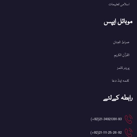
اسلامی تعلیمات
موبائل ایپس
صراط الجنان
القرآن الکریم
پریئر ٹائمز
کلمہ اینڈ دعا
رابطہ کےلئے
21-34921391-93(92+)
21-111-25-26-92(92+)