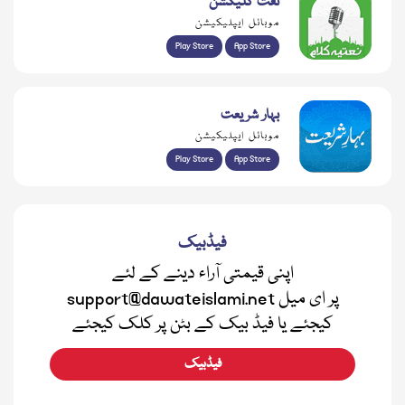
نعت کلیکشن
موبائل ایپلیکیشن
Play Store
App Store
بہار شریعت
موبائل ایپلیکیشن
Play Store
App Store
فیڈبیک
اپنی قیمتی آراء دینے کے لئے
support@dawateislami.net پر ای میل
کیجئے یا فیڈ بیک کے بٹن پر کلک کیجئے
فیڈبیک