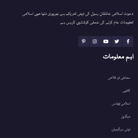
دعوت اسلامی عاشقان رسول کی دینی تحریک ہے جو پوری دنیا میں اسلامی
تعلیمات عام کرنے کی عملی کوششیں کررہی ہے
اہم معلومات
سماجی اور فلاحی
کتابیں
اسلامی ایونٹس
میگزین
دینی سرگرمیاں