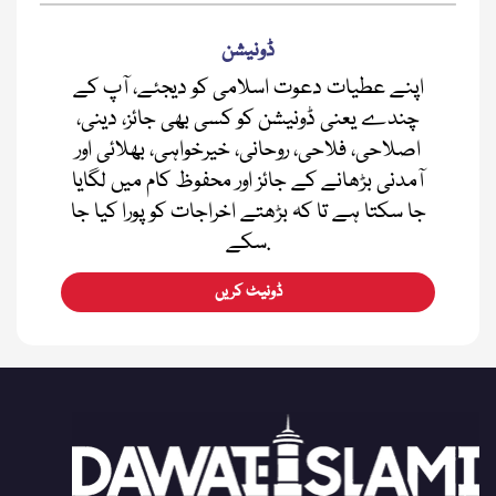
ڈونیشن
اپنے عطیات دعوت اسلامی کو دیجئے، آپ کے
چندے یعنی ڈونیشن کو کسی بھی جائز، دینی،
اصلاحی، فلاحی، روحانی، خیرخواہی، بھلائی اور
آمدنی بڑھانے کے جائز اور محفوظ کام میں لگایا
جا سکتا ہے تا کہ بڑھتے اخراجات کو پورا کیا جا
سکے.
ڈونیٹ کریں