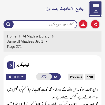
جامع الاحادیث جلد اول
Home
Al Madina Library
Jame Ul Ahadees Jild 1
Page 272
کیٹیگریز
Go
Previous
Next
Tools
رشید ثابت ہوگا ۔اس واقعہ کے بعد امام محمد گاہے گاہے امام اعظم کی مجلس میں
حاضرہوتے رہے ،کم سن تھے اور بے حد
خوبصورت ،جب باقاعدہ تلمذکی درخواست کی توامام اعظم نے فرمایا پہلے قرآن