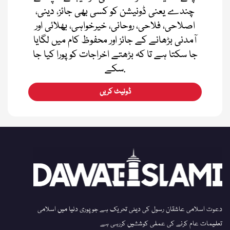
چندے یعنی ڈونیشن کو کسی بھی جائز، دینی،
اصلاحی، فلاحی، روحانی، خیرخواہی، بھلائی اور
آمدنی بڑھانے کے جائز اور محفوظ کام میں لگایا
جا سکتا ہے تا کہ بڑھتے اخراجات کو پورا کیا جا
سکے.
ڈونیٹ کریں
دعوت اسلامی عاشقان رسول کی دینی تحریک ہے جو پوری دنیا میں اسلامی
تعلیمات عام کرنے کی عملی کوششیں کررہی ہے