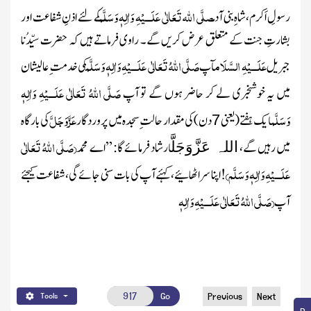
صلَّی اللہ تَعَالٰی عَلَـــیْہِ وَاٰلِہٖ وَسَلَّم
رسولِ اَکرم،شاہ ِبنی آدم
کے لئے اذنِ شفاعت اور
بشارتِ جنت کے متعلق عرض کریں گے۔ راوی فرماتے ہیں کہ حضرت سیِّدُنا
عَلَـــیْہِ السَّلَام
صَلَّی اللہُ تَعَالٰی عَلَـــیْہِ وَاٰلِہٖ وَسَلَّم
جبریل
آپ
کی خدمت ِ عالیشان
صَلَّی اللہُ تَعَالٰی عَلَـــیْہِ وَاٰلِہٖ
میں یہ خوشخبری لے کر حاضر ہوں گے تو آپ
وَسَلَّم
عَزَّوَجَلَّ
ایک ہفتے
(یعنی
دن)
کی مقدار حالت ِ سجدہ میں پروردگار
کی بارگاہ
7
(صَلَّی اللہُ تَعَالٰی
میں رہیں گے،
ارشاد فرمائے گا: ’’اے محمد
اللہ عَزَّوَجَلَّ
عَلَـــیْہِ وَاٰلِہٖ وَسَلَّم)
! اپنا سر اٹھائیے ،کہئے آپ کی بات سنی جائے گی، شفاعت کیجئے
(صَلَّی اللہُ تَعَالٰی عَلَـــیْہِ وَاٰلِہٖ
آپ
Go
Previous
Next
Tools