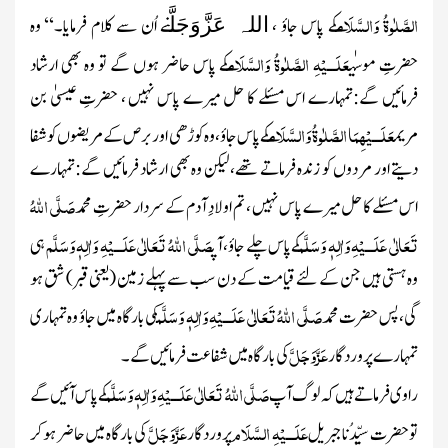
الصَّلٰوۃُ وَالسَّلَام
کے پاس جاؤ ،
نے اُن سے کلام فرمایا۔‘‘ وہ
اللہ عَزَّوَجَلَّ
عَلَـــیْہِ الصَّلٰوۃُ وَالسَّلَام
حضرتِ موسیٰ
کے پاس حاضر ہوں گے تو وہ بھی ارشاد
فرمائیں گے:تمہارے اس مسئلے کا حل میرے پاس نہیں ، حضرتِ عیسیٰ بن
عَلَـــیْہِمَا الصَّلٰوۃُ وَالسَّلَام
مریم
کے پاس جاؤ،وہ کوڑھی اور برص کے مریضوں کو شفا
دیتے اور مردوں کو زندہ فرماتے تھے، لیکن وہ بھی ارشاد فرمائیں گے:تمہارے
صَلَّی اللہُ
اس مسئلے کا حل میرے پاس نہیں ، تم اولادِ آدم کے سردار حضرتِ محمد
تَعَالٰی عَلَـــیْہِ وَاٰلِہٖ وَسَلَّم
صَلَّی اللہُ تَعَالٰی عَلَـــیْہِ وَاٰلِہٖ وَسَلَّم
کے پاس چلے جاؤ، آپ
ہی
وہ ہستی ہیں جن کے لئے قیامت کے دن سب سے پہلے زمین
(یعنی قبر)
شق ہو
صَلَّی اللہُ تَعَالٰی عَلَـــیْہِ وَاٰلِہٖ وَسَلَّم
گی، پس حضرت محمد
کی بارگاہ میں جاؤ وہ تمہاری
عَزَّوَجَلَّ
تمہارے پروردگار
کی بارگاہ میں شفاعت فرمائیں گے۔
صَلَّی اللہُ تَعَالٰی عَلَـــیْہِ وَاٰلِہٖ وَسَلَّم
راوی فرماتے ہیں کہ لوگ آپ
کے پاس آئیں گے
عَلَـــیْہِ السَّلَام
عَزَّوَجَلَّ
تو حضرت سیِّدُناجبریل
پروردگار
کی بارگاہ میں حاضر ہو کر