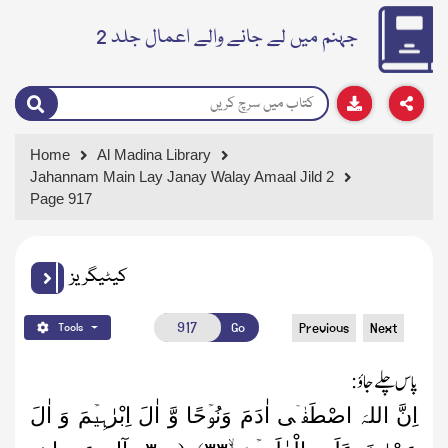
جہنم میں لے جانے والے اعمال جلد 2
Home
Al Madina Library
Jahannam Main Lay Janay Walay Amaal Jild 2
Page 917
کیٹیگریز
Go
Previous
Next
Tools
پاس چلے جاؤ:
اِنَّ اللہَ اصْطَفٰۤی اٰدَمَ وَنُوۡحًا وَّ اٰلَ اِبْرٰہِیۡمَ وَ اٰلَ