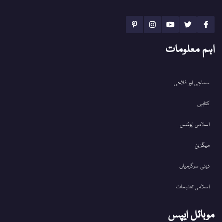
اہم معلومات
سماجی اور فلاحی
کتابیں
اسلامی ایونٹس
میگزین
دینی سرگرمیاں
اسلامی تعلیمات
موبائل ایپس