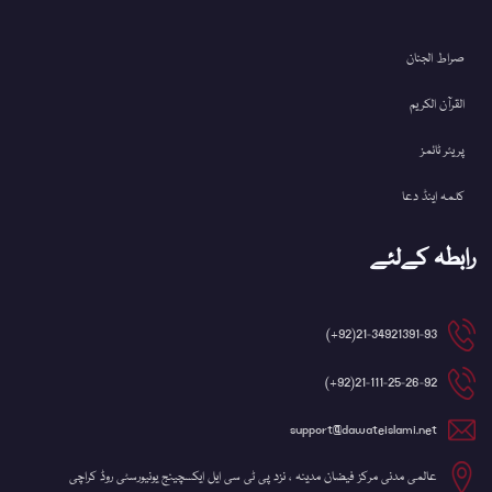
صراط الجنان
القرآن الکریم
پریئر ٹائمز
کلمہ اینڈ دعا
رابطہ کےلئے
21-34921391-93(92+)
21-111-25-26-92(92+)
support@dawateislami.net
عالمی مدنی مرکز فیضان مدینہ ، نزد پی ٹی سی ایل ایکسچینج یونیورسٹی روڈ کراچی