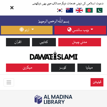
دعوت اسلامی کی دینی خدمات دیگر ممالک میں بھی دیکھئے
ویب سائٹس
اردو
مدنی چینل
کتابیں
القرآن
میڈیا
کورسز
میگزین
ڈونیشن