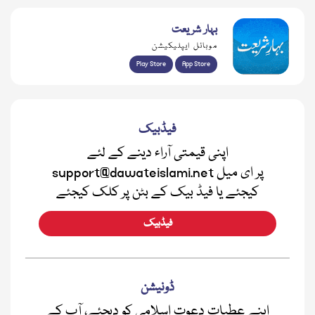
بہار شریعت
موبائل ایپلیکیشن
Play Store
App Store
فیڈبیک
اپنی قیمتی آراء دینے کے لئے
support@dawateislami.net پر ای میل
کیجئے یا فیڈ بیک کے بٹن پر کلک کیجئے
فیڈبیک
ڈونیشن
اپنے عطیات دعوت اسلامی کو دیجئے، آپ کے