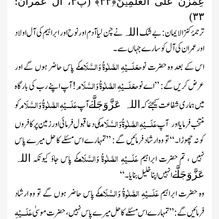
عِمْرٰنَ عَلَی الْعٰلَمِیۡنَ﴿ۙ
۳۳
﴾
(پ
۳
، آل عمران:
)
۳۳
ترجمۂ کنزالایمان: بے شک
نے چن لیا آدم اور نوح اور ابراہیم کی آل اولاد
اللہ
اور عمران کی آل کو سارے جہاں سے۔
عَلَـــیْہِ الصَّلٰوۃُ وَالسَّلَام
اس کے بعد وہ حضرت نوح
کے پاس حاضر ہوں گے اور
عَلَـــیْہِ الصَّلٰوۃُ وَالسَّلَام
عرض کریں گے: ’’اے نوح
! آپ اپنے رب کی بارگاہ
عَلَـــیْہِ الصَّلٰوۃُ وَالسَّلَام
میں ہماری شفاعت کیجئے کہ
نے آپ
کو
اللہ عَزَّوَجَلَّ
عَلَـــیْہِ الصَّلٰوۃُ وَالسَّلَام
منتخب فرمایااور
آپ
کی دعاقبول فرمائی اور زمین پر کافروں
کو نہ چھوڑا۔‘‘ تو وہ ارشاد فرمائیں گے : ’’تمہارے اس مسئلے کا حل میرے پاس
عَلَـــیْہِ الصَّلٰوۃُ وَالسَّلَام
نہیں ، تم حضرت ابراہیم
کے پاس جاؤ کیونکہ
اللہ
نے انہیں اپنا خلیل بنایا۔‘‘
عَزَّوَجَلَّ
عَلَـــیْہِ الصَّلٰوۃُ وَالسَّلَام
وہ حضرت ابراہیم
کے پاس حاضر ہوں گے تو وہ ارشاد
عَلَـــیْہِ
فرمائیں گے:’’تمہارے اس مسئلے کا حل میرے پاس نہیں ، حضرت موسیٰ