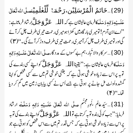
{
}
صلَّی اللہ تَعَالٰی
…
29
خَاتَمُ الْمُرْسَلِیْن،رَحْمَۃٌ لِّلْعٰلَمِیْن
عَلَـــیْہِ وَاٰلِہٖ وَسَلَّم
کا فرمانِ عالیشان ہے کہ
اِرشاد فرماتا ہے:
اللہ عَزَّوَجَلَّ
’’اے ابن آدم! تو میری بارگاہ میں کھڑا ہو میری رحمت تیری طرف چل کر آئے
گی اور تو میری طرف چل کر آ میری رحمت تیری طرف دوڑ کر آئے گی۔‘‘
(
)
۳
{
}
صلَّی اللہ تَعَالٰی عَلَـــیْہِ وَاٰلِہٖ
…سرکارِ والا تَبار، ہم بے کسوں کے مددگار
30
وَسَلَّم
کا فرمانِ عالیشان ہے:’’یقینا
کو اپنے کسی بندے کی
اللہ عَزَّوَجَلَّ
توبہ پر اس سے زیادہ خوشی ہوتی ہے کہ جتنی خوشی تم میں سے کسی شخص کو اپنا
گمشدہ اُونٹ مل جانے پر ہوتی ہے جسے اُس نے کسی بیابان زمین میں گم کر دیا
تھا۔‘‘
(
)
۴
{
}
صلَّی اللہ تَعَالٰی عَلَـــیْہِ وَاٰلِہٖ وَسَلَّم
…سیِّدعالم ،نُورِمجسَّم
نے ارشاد
31
فرمایا:’’جب کوئی بندہ توبہ کرتا ہے تو
کو اپنے بندے کی توبہ
اللہ عَزَّوَجَلَّ
پر اس سے زیادہ خوشی ہوتی ہے کہ جس قدر تم میں سے اس شخص کو ہوتی ہے جو