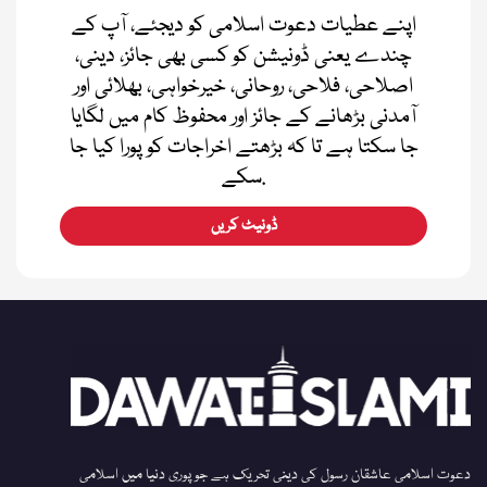
اپنے عطیات دعوت اسلامی کو دیجئے، آپ کے
چندے یعنی ڈونیشن کو کسی بھی جائز، دینی،
اصلاحی، فلاحی، روحانی، خیرخواہی، بھلائی اور
آمدنی بڑھانے کے جائز اور محفوظ کام میں لگایا
جا سکتا ہے تا کہ بڑھتے اخراجات کو پورا کیا جا
سکے.
ڈونیٹ کریں
دعوت اسلامی عاشقان رسول کی دینی تحریک ہے جو پوری دنیا میں اسلامی