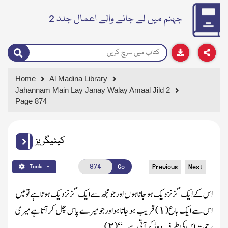
جہنم میں لے جانے والے اعمال جلد 2
Home
Al Madina Library
Jahannam Main Lay Janay Walay Amaal Jild 2
Page 874
کیٹیگریز
Go
Previous
Next
Tools
اس کے ایک گز نزدیک ہوجاتا ہوں اورجو مجھ سے ایک گز نزدیک ہو تا ہے تو میں
اس سے ایک باع
(
)
قریب ہوجاتا ہواورجو میرے پاس چل کر آتا ہے میری
۱
رحمت اس کی طرف دوڑ کر آتی ہے۔‘‘
(
)
۲