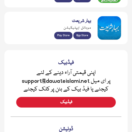
بہار شریعت
موبائل ایپلیکیشن
Play Store
App Store
فیڈبیک
اپنی قیمتی آراء دینے کے لئے
support@dawateislami.net پر ای میل
کیجئے یا فیڈ بیک کے بٹن پر کلک کیجئے
فیڈبیک
ڈونیشن