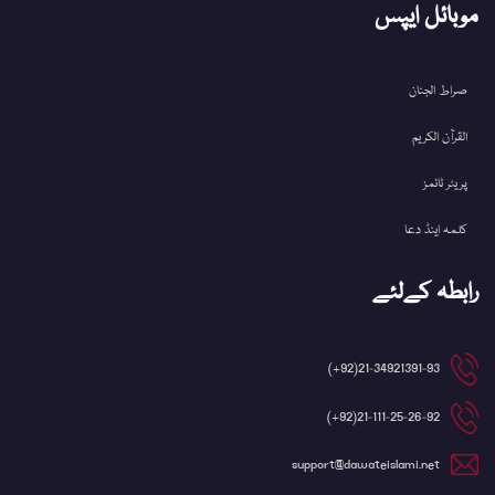
موبائل ایپس
صراط الجنان
القرآن الکریم
پریئر ٹائمز
کلمہ اینڈ دعا
رابطہ کےلئے
21-34921391-93(92+)
21-111-25-26-92(92+)
support@dawateislami.net