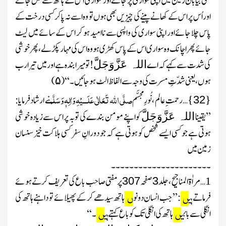
کسی بیابان زمین میں اپنی سواری پر جائے اور سواری اس کے ہاتھ سے نکل جائے
اور اُس پر اس کے کھانے پینے کی چیزیں بھی ہوں تو وہ اسے نہ پا کر کسی درخت کے
پاس چلا جائے اور اپنی سواری کی واپسی سے ناامید ہو کر اس کے سائے میں لیٹ
جائے پھر اچانک وہ سواری اس کے پاس کھڑی ہو وہ اس کی مہار پکڑ لے، پھر خوشی
کی شدت سے کہے کہ اے
! تو میرا بندہ ہے اور میں تیرا رب
اللہ عَزَّوَجَلَّ
ہوں ، یعنی شدّتِ مسرت کی وجہ سے الفاظ الٹ ہو جائیں۔‘‘
(
)
۵
{
}
صلَّی اللہ تَعَالٰی عَلَـــیْہِ وَاٰلِہٖ وَسَلَّم
…رحمت ِ عالم ،نُورِ مجسَّم
نے ارشاد فرمایا:
32
’’یقینا
کو اپنے مومن بندے کی توبہ پر اس سے زیادہ خوشی
اللہ عَزَّوَجَلَّ
ہوتی ہے جو کسی ایسے شخص کو ہوتی ہے کہ جو دورانِ سفر کسی ہلاکت خیز سنسان
زمین میں
۔۔۔۔۔۔۔۔۔۔۔۔۔۔۔۔۔۔۔۔۔۔
…
مراٰۃ المناجیح ،جلد
صفحہ
پرمفتی صاحب باع کی تعریف کرتے ہوئے
307
3
1
فرماتے ہی
:’’ جب انسان دونو
ہاتھ سیدھے کر کے پھیلائے تو داہنے ہاتھ کی
ں
ں
انگلی سے بائی
ہاتھ کی انگلی تک کو باع کہتے ہی
۔‘‘
ں
ں