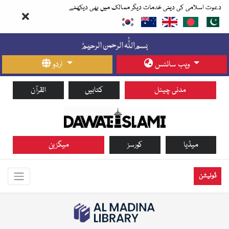
دعوت اسلامی کی دینی خدمات دیگر ممالک میں بھی دیکھئے
ویب سائٹس
اردو
مدنی چینل
کتابیں
القرآن
میڈیا
کورسز
میگزین
ڈونیشن