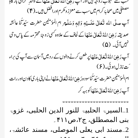
رَضِیَ اللہُ تَعَالٰی عَنْہَا
سب سے محبوب زوجہ ہیں اور آپ
کے والد ِ گرامی بارگاہِ
مصطفی میں صحابۂ کرام میں سب سے معزز ومکرم اور افضل ہیں۔
(
)
۴
صلَّی اللہ تَعَالٰی عَلَـــیْہِ وَاٰلِہٖ وَسَلَّم
آپ
پر ام المؤمنین حضرت سیِّدَتُنا عائشہ
رَضِیَ اللہُ تَعَالٰی عَنْہَا
صدیقہ
کے لحاف کے علاوہ کسی زوجۂ محترمہ کے پاس وحی
نہیں آئی۔
(
)
۵
رَضِیَ اللہُ تَعَالٰی عَنْہَا
آپ
پر طعن کرنے والوں کے رد میں آسمان سے آپ کی براء
َت نازل ہوئی۔
(
)
۶
رَضِیَ اللہُ تَعَالٰی عَنْہَا
ام المؤمنین حضرت سیِّدَتُنا سودہ
نے اپنی باری کا دن اور رات
رَضِیَ اللہُ تَعَالٰی عَنْہَا
آپ
کو ہبہ کر
۔۔۔۔۔۔۔۔۔۔۔۔۔۔۔۔۔۔۔۔۔۔۔۔
…
1
السیرۃ الحلبیۃ للنور الدین الحلبی، غزوۃ
بنی المصطلق، ج
۲
،ص
۴۱۱
۔
…
2
مسند ابی یعلی الموصلی، مسند عائشۃ،