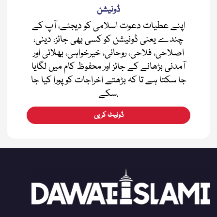
ڈونیشن
اپنے عطیات دعوت اسلامی کو دیجئے، آپ کے
چندے یعنی ڈونیشن کو کسی بھی جائز، دینی،
اصلاحی، فلاحی، روحانی، خیرخواہی، بھلائی اور
آمدنی بڑھانے کے جائز اور محفوظ کام میں لگایا
جا سکتا ہے تا کہ بڑھتے اخراجات کو پورا کیا جا
سکے.
ڈونیٹ کریں