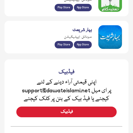
Play Store
App Store
بہار شریعت
موبائل ایپلیکیشن
Play Store
App Store
فیڈبیک
اپنی قیمتی آراء دینے کے لئے
support@dawateislami.net پر ای میل
کیجئے یا فیڈ بیک کے بٹن پر کلک کیجئے
فیڈبیک