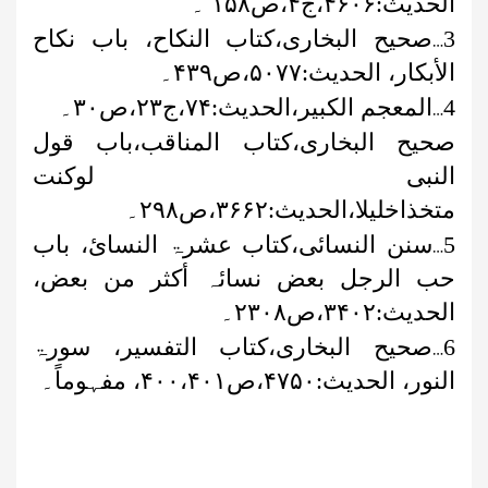
الحدیث:
۴۶۰۶
،ج
۴
،ص
۱۵۸
۔
…
3
صحیح البخاری،کتاب النکاح، باب نکاح
الأبکار، الحدیث:
۵۰۷۷
،ص
۴۳۹
۔
…
4
المعجم الکبیر،الحدیث:
۷۴
،ج
۲۳
،ص
۳۰
۔
صحیح البخاری،کتاب المناقب،باب قول
النبی لوکنت
متخذاخلیلا،الحدیث:
۳۶۶۲
،ص
۲۹۸
۔
…
5
سنن النسائی،کتاب عشرۃ النسائ، باب
حب الرجل بعض نسائہ أکثر من بعض،
الحدیث:
۳۴۰۲
،ص
۲۳۰۸
۔
…
6
صحیح البخاری،کتاب التفسیر، سورۃ
النور، الحدیث:
۴۷۵۰
،ص
۴۰۰،۴۰۱
، مفہوماً۔