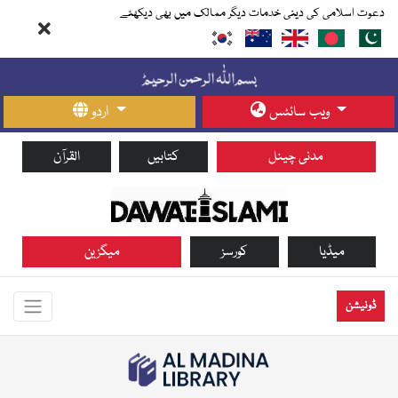
دعوت اسلامی کی دینی خدمات دیگر ممالک میں بھی دیکھئے
ویب سائٹس
اردو
مدنی چینل
کتابیں
القرآن
میڈیا
کورسز
میگزین
ڈونیشن