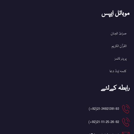
موبائل ایپس
صراط الجنان
القرآن الکریم
پریئر ٹائمز
کلمہ اینڈ دعا
رابطہ کےلئے
21-34921391-93(92+)
21-111-25-26-92(92+)