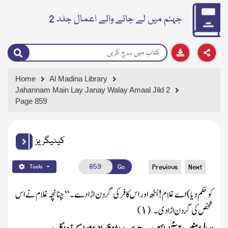
جہنم میں لے جانے والے اعمال جلد 2
Home
Al Madina Library
Jahannam Main Lay Janay Walay Amaal Jild 2
Page 859
کیٹیگریز
Go
Previous
Next
Tools
کو حکم دیا)
اے غلام! اُٹھ اور اس کافر کی گردن اڑا دے۔‘‘ چنانچہ غلام نے اس
شخص کی گردن اڑا دی۔
(
)
۱