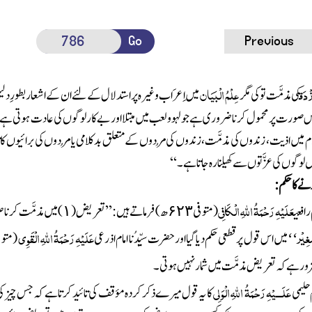
Go
Previous
زْدَق
عِلْمُ الْبَیَان
کی مذمَّت تو کی مگر
میں اِعرَاب وغیرہ پر استدلال کے لئے ان کے اشعار بطورِدل
اس صورت پر محمول کرنا ضروری ہے جو لہوو لعب میں مبتلا اور بے کار لوگوں کی عادت ہوتی ہے ا
م میں اذیت، زندوں کی مذمَّت، زندوں کی مُردوں کے متعلق بدکلامی یا مُردوں کی برائیوں
گوں کی عزَّتوں سے کھیلنا رہ جاتا ہے ۔‘‘
نے کا حکم:
عَلَیْہِ رَحْمَۃُ اللہِ الْکَافِی
رافعی
(متوفی
ھ)
فرماتے ہیں : ’’تعریض
(
)
میں مذمَّت کرنا 
۱
۶۲۳
غِیْر
عَلَیْہِ رَحْمَۃُ اللہِ الْقَوِی
میں اس قول پر قطعی حکم دیاگیا اورحضرت سیِّدُنا امام اذرعی
(متوف
‘‘
مزور ہے کہ تعریض مذمَّت میں شمار نہیں ہوتی۔
عَلَـــیْہِ رَحْمَۃُ اللہِ الْوَ لِی
 حلیمی
کا یہ قول میرے ذکر کردہ مؤقف کی تائید کرتا ہے کہ جس چیز