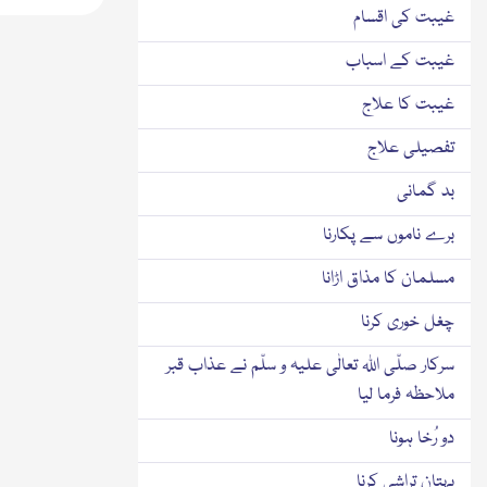
غیبت کی اقسام
غیبت کے اسباب
غیبت کا علاج
تفصیلی علاج
بد گمانی
برے ناموں سے پکارنا
مسلمان کا مذاق اڑانا
چغل خوری کرنا
سرکار صلّی اللہ تعالٰی علیہ و سلّم نے عذاب قبر
ملاحظہ فرما لیا
دو رُخا ہونا
بہتان تراشی کرنا