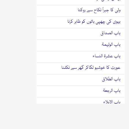
ولی کا جبراً نکاح سے روکنا
بیوی کی چھپی باتوں کو ظاہر کرنا
باب الصداق
باب الولیمۃ
باب عشرۃ النساء
عورت کا خوشبو لگاکر گھر سے نکلنا
باب الطلاق
باب الرجعۃ
باب الایلاء
باب الظہار
باب اللعان