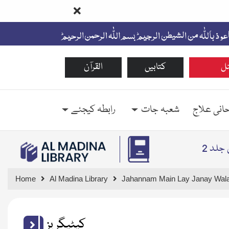
ل
کتابیں
القرآن
حانی علاج
شعبہ جات
رابطہ کیجئے
جلد 2
Home
Al Madina Library
Jahannam Main Lay Janay Walay
کیٹیگریز