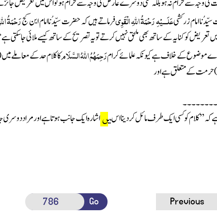
کی وجہ سے حرام نہ ہو بلکہ کسی دوسرے عارض کی وجہ سے حرام ہو تو اس میں تعریض جائز ہے
عَلَـــیْہِ رَحْمَۃُ اللہِ الْقَوِی
رَحْمَۃُ اللہ
ِّدُنا امام زرکشی
فرماتے ہیں کہ حضرت سیِّدُنا امام ابن کج
تعریض کو کنایہ کے ساتھ بھی ملحق نہیں کرتے تو یہ تصریح کے ساتھ کیسے ملائی جا سکتی ہے؟
رَحِمَہُمُ اللہُ السَّلَام
رے موضوع کے خلاف ہے کیونکہ علمائے کرام
کاکلام حد کے معاملے میں
(
)
حرمت کے متعلق ہے اور
۔۔۔۔۔۔۔
ہ ’’کلام کو کسی ایک طرف مائل کردینا اس می
اشارہ ایک جانب ہوتا ہے اورمراد دوسری 
ں
Go
Previous