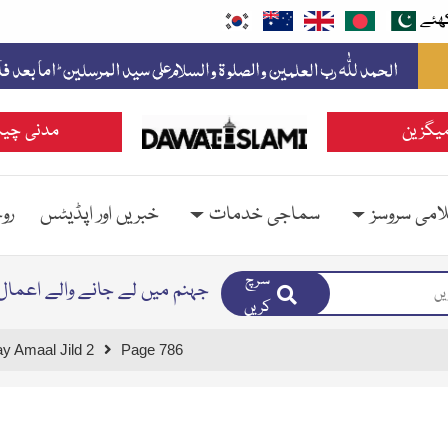
ھئے
یگزین
مدنی چین
امی سروسز
سماجی خدمات
خبریں اور اپڈیٹس
رو
سرچ
جہنم میں لے جانے والے اعمال 
کریں
 Amaal Jild 2
Page 786