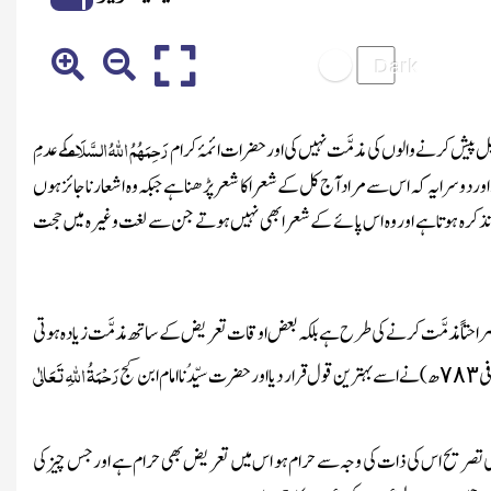
رَحِمَہُمُ اللہُ السَّلَام
یل پیش کرنے والوں کی مذمَّت نہیں کی اور حضرات ائمۂ کرام
کے عدمِ
ور دوسرا یہ کہ اس سے مراد آج کل کے شعرا کا شعر پڑھنا ہے جبکہ وہ اشعار ناجائز ہوں
 کا تذکرہ ہوتا ہے اور وہ اس پائے کے شعرابھی نہیں ہوتے جن سے لغت وغیرہ میں حجت
صراحتاً مذمَّت کرنے کی طرح ہے بلکہ بعض اوقات تعریض کے ساتھ مذمَّت زیادہ ہوتی
رَحْمَۃُ اللہِ تَعَالٰی
ی
ھ)
نے اسے بہترین قول قرار دیا اور حضرت سیِّدُنا امام ابن کج
۷۸۳
 کی تصریح اس کی ذات کی وجہ سے حرام ہو اس میں تعریض بھی حرام ہے اور جس چیز کی