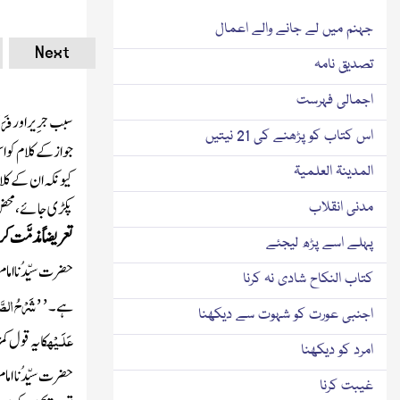
جہنم میں لے جانے والے اعمال
Next
تصدیق نامہ
اجمالی فہرست
فَرَ
سبب جر ِیر اور
اس کتاب کو پڑھنے کی 21 نیتیں
جواز کے کلام کو 
المدینۃ العلمیۃ
کیونکہ ان کے کلا
پکڑی جائے، محض لو
مدنی انقلاب
تعریضاً مذمَّت کر
پہلے اسے پڑھ لیجئے
حضرت سیِّدُنا امام 
کتاب النکاح شادی نہ کرنا
شَرْحُ
الصَّ
ہے۔
’’
اجنبی عورت کو شہوت سے دیکھنا
عَلَـیْہ
کا یہ قول ک
امرد کو دیکھنا
حضرت سیِّدُنا امام
غیبت کرنا