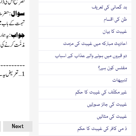
تصریح اس کی ذات 
بد گمانی کی تعریف
سوال:
حضرت سی
ظن کی اقسام
تہمت کے باب میں 
غیبت کا بیان
جواب:
یہ ہما
احادیث مبارکہ میں غیبت کی مزمت
مذمَّت کرنے کی
دو قبروں میں ہونے والے عذاب کے اسباب
۔۔۔۔۔۔۔۔۔۔
مفلس کون ہے؟
…تعریض یہ ہے ک
1
تنبیھات
غیر مکلّف کی غیبت کا حکم
غیبت کی جائز صورتیں
غیبت کی مثالیں
Next
ذ می کافر کی غیبت کا حکم