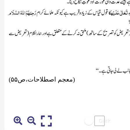
 جیسے عدت والی عورت کو دعوتِ نکاح دینا۔
ِ تَعَالٰی عَلَـیْہ
رَحِمَہُمُ اللہُ السَّلَام
کا قول قیاس کے زیادہ قریب ہے کیونکہ علمائے کرام
تعریض کو تصریح کے ساتھ)
ملحق نہ کرنے کے متعلق ہے اور ہمارا کلام
(تعریض سے
جانب لے لی جاتی ہے۔‘‘
(معجم اصطلاحات،ص
۵۵)