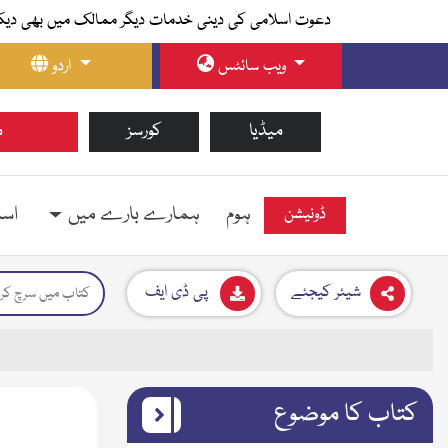
دعوت اسلامی کی دینی خدمات دیگر ممالک میں بھی دیک
ویب سائٹس
اردو
میڈیا
کورسز
م
ہوم
ہمارے بارے میں
اسل
ڈونیشن
شیئر کیجئے
پی ڈی ایف
کتاب کا موضوع