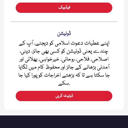
فیڈبیک
ڈونیشن
اپنے عطیات دعوت اسلامی کو دیجئے، آپ کے
چندے یعنی ڈونیشن کو کسی بھی جائز، دینی،
اصلاحی، فلاحی، روحانی، خیرخواہی، بھلائی اور
آمدنی بڑھانے کے جائز اور محفوظ کام میں لگایا
جا سکتا ہے تا کہ بڑھتے اخراجات کو پورا کیا جا
سکے.
ڈونیٹ کریں