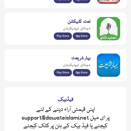
نعت کلیکشن
موبائل ایپلیکیشن
Play Store
App Store
بہار شریعت
موبائل ایپلیکیشن
Play Store
App Store
فیڈبیک
اپنی قیمتی آراء دینے کے لئے
support@dawateislami.net پر ای میل
کیجئے یا فیڈ بیک کے بٹن پر کلک کیجئے