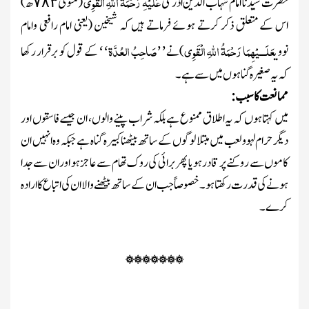
عَلَیْہِ رَحْمَۃُ اللہِ الْقَوِی
حضرت سیِّدُنا امام شہاب الدین اذرعی
(متوفی
ھ)
۷۸۳
اس کے متعلق ذکر کرتے ہوئے فرماتے ہیں کہ شیخین
(یعنی امام رافعی وامام
عَلَـــیْہِمَا رَحْمَۃُ اللہِ الْقَوِی
صَاحِبُ
العُدَّۃ
نووی
)
نے
کے قول کو برقرار رکھا
‘‘
’’
کہ یہ صغیرہ گناہوں میں سے ہے۔
ممانعت کا سبب:
میں کہتا ہوں کہ یہ اطلاق ممنوع ہے بلکہ شراب پینے والوں ، ان جیسے فاسقوں اور
دیگر حرام لہوولعب میں مبتلا لوگوں کے ساتھ بیٹھنا کبیرہ گناہ ہے جبکہ وہ انہیں ان
کاموں سے روکنے پر قادر ہو یا پھر برائی کی روک تھام سے عاجز ہو اور ان سے جدا
ہونے کی قدرت رکھتا ہو۔ خصوصا ً جب ان کے ساتھ بیٹھنے والا ان کی اتباع کا ارادہ
کرے۔
۞۞۞۞۞۞۞