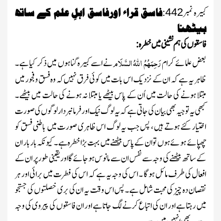
کبیرہ نمبر
:
فاسق قراء اورفاسق اہلِ علم کے ساتھ
442
بیٹھنا
فاسقوں کی ہم نشینی میں خطرہ:
رَحِمَہُمُ اللہُ السَّلَام
بعض علمائے کرام
نے اسے کبیرہ گناہوں میں ذکر کیا ہے۔
ظاہر یہ ہے کہ ان کے نزدیک اس بات میں کوئی فرق نہیں کہ وہ فسق وفجور میں
مبتلا ہونے کی حالت میں اُن کے پاس بیٹھے یا مبتلا نہ ہونے کی حالت میں بیٹھے۔
کبھی یہ توجیہ بھی بیان کی جاتی ہے کہ یہ لوگ نیک اور فرمانبردار لوگوں کی صورت
اختیار کئے ہوتے ہیں ، پس جب یہ لوگ اس ظاہری صورت میں باطنی فسق کو
چھپائے ہوئے ہوں تو ان کے پاس بیٹھنے میں بہت بڑا خطرہ ہے۔ کیونکہ باربار ان
کے ساتھ بیٹھنے کی وجہ سے نفس ان سے مانوس ہوجائے گا اور یقینی طور پر ان کے
افعال کی طرف مائل ہو گا ۔ اس کی وجہ یہ ہے کہ اس کی فطرت میں برائی اور ہر
نقصان دہ چیز کی محبت شامل ہے۔ پس اس وقت یہ ان کی بری خصلتوں کی جستجو
میں رہتا ہے اور ان کی اتباع کرنے لگ جاتا ہے اور ان فاسقوں کی پیروی کی وجہ