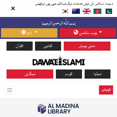
دعوت اسلامی کی دینی خدمات دیگر ممالک میں بھی دیکھئے
ویب سائٹس
اردو
مدنی چینل
کتابیں
القرآن
میڈیا
کورسز
میگزین
ڈونیشن