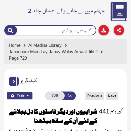
جہنم میں لے جانے والے اعمال جلد 2
Home
Al Madina Library
Jahannam Main Lay Janay Walay Amaal Jild 2
Page 729
کیٹیگریز
Go
Previous
Next
Tools
کبیرہ نمبر
:
شرابیوں اور د یگر فاسقوں کا دل بہلانے
441
کے لئے اُن کے ساتھ بیٹھنا