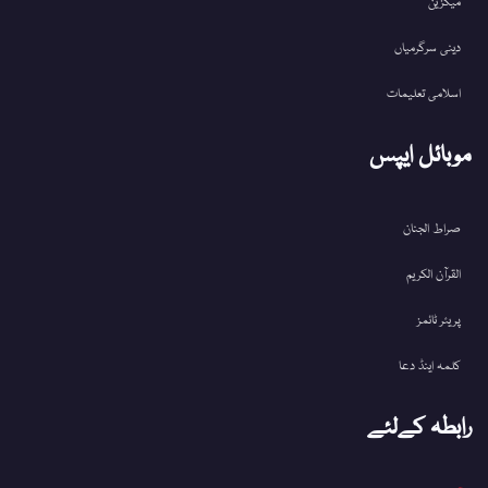
میگزین
دینی سرگرمیاں
اسلامی تعلیمات
موبائل ایپس
صراط الجنان
القرآن الکریم
پریئر ٹائمز
کلمہ اینڈ دعا
رابطہ کےلئے