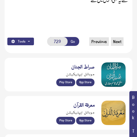
سے یہ بھی انہیں میں سے
Go
Previous
Next
Tools
صراط الجنان
موبائل ایپلیکیشن
Play Store
App Store
Book Topic
معرفۃ القرآن
موبائل ایپلیکیشن
Play Store
App Store