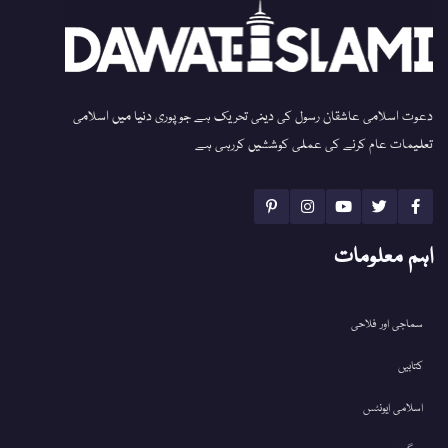
دعوت اسلامی عاشقان رسول کی دینی تحریک ہے جو پوری دنیا میں اسلامی
تعلیمات عام کرنے کی عملی کوششیں کررہی ہے
اہم معلومات
سماجی اور فلاحی
کتابیں
اسلامی ایونٹس