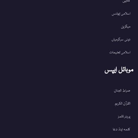
کتابیں
اسلامی ایونٹس
میگزین
دینی سرگرمیاں
اسلامی تعلیمات
موبائل ایپس
صراط الجنان
القرآن الکریم
پریئر ٹائمز
کلمہ اینڈ دعا