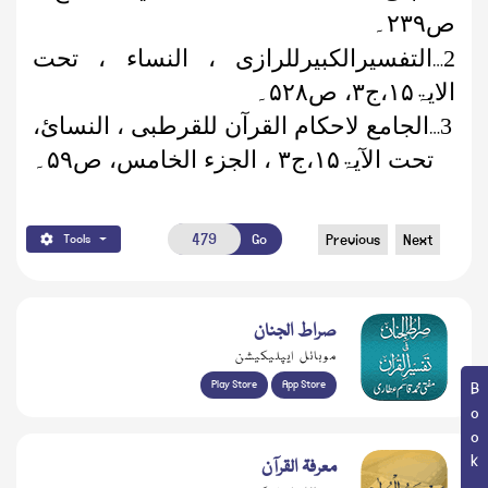
ص
۲۳۹
۔
…
2
التفسیرالکبیرللرازی ، النساء ، تحت
الایۃ
۱۵
،ج
۳
، ص
۵۲۸
۔
…
3
الجامع لاحکام القرآن للقرطبی ، النسائ،
تحت الآیۃ
۱۵
،ج
۳
، الجزء الخامس، ص
۵۹
۔
Go
Previous
Next
Tools
صراط الجنان
موبائل ایپلیکیشن
Play Store
App Store
معرفۃ القرآن