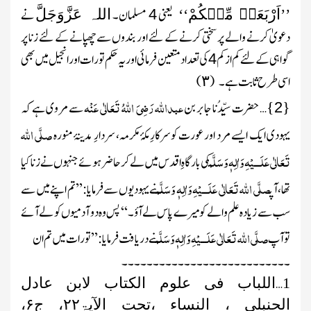
اَرْبَعَۃً مِّنۡکُمْ
یعنی
مسلمان۔
نے
’’
‘‘
4
اللہ عَزَّوَجَلَّ
دعویٰ کرنے والے پر سختی کرنے کے لئے اور بندوں سے چھپانے کے لئے زنا پر
گواہی کے لئے کم از کم
کی تعداد متعین فرمائی اور یہ حکم تورات اور انجیل میں بھی
4
اسی طرح ثابت ہے۔
(
)
۳
{
}
عبداللہ
رَضِیَ اللہُ تَعَالٰی عَنْہ
… حضرت سیِّدُنا جابر بن
سے مروی ہے کہ
2
صلَّی اللہ
یہودی ایک ایسے مرد اور عورت کوسرکارِ مکۂ مکرمہ، سردارِ مدینۂ منورہ
تَعَالٰی عَلَـــیْہِ وَاٰلِہٖ وَسَلَّم
کی بارگاہِ اقدس میں لے کر حاضر ہوئے جنہوں نے زناکیا
صلَّی اللہ تَعَالٰی عَلَـــیْہِ وَاٰلِہٖ وَسَلَّم
تھا، آپ
نے یہودیوں سے فرمایا:’’تم اپنے میں سے
سب سے زیادہ علم والے کو میرے پاس لے آؤ۔‘‘ پس وہ دو آدمیوں کو لے آئے
صلَّی اللہ تَعَالٰی عَلَـــیْہِ وَاٰلِہٖ وَسَلَّم
تو آپ
نے دریافت فرمایا: ’’تورات میں تم ان
۔۔۔۔۔۔۔۔۔۔۔۔۔۔۔۔۔۔۔۔۔۔۔۔۔۔۔
…
1
اللباب فی علوم الکتاب لابن عادل
الحنبلی ، النساء ،تحت الآیۃ
۲۲
، ج
۶
،