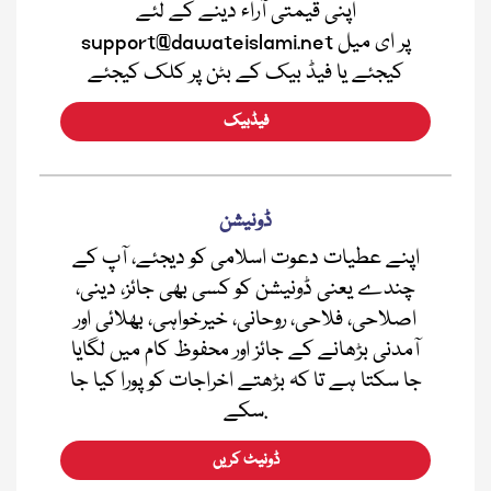
اپنی قیمتی آراء دینے کے لئے
support@dawateislami.net پر ای میل
کیجئے یا فیڈ بیک کے بٹن پر کلک کیجئے
فیڈبیک
ڈونیشن
اپنے عطیات دعوت اسلامی کو دیجئے، آپ کے
چندے یعنی ڈونیشن کو کسی بھی جائز، دینی،
اصلاحی، فلاحی، روحانی، خیرخواہی، بھلائی اور
آمدنی بڑھانے کے جائز اور محفوظ کام میں لگایا
جا سکتا ہے تا کہ بڑھتے اخراجات کو پورا کیا جا
سکے.
ڈونیٹ کریں