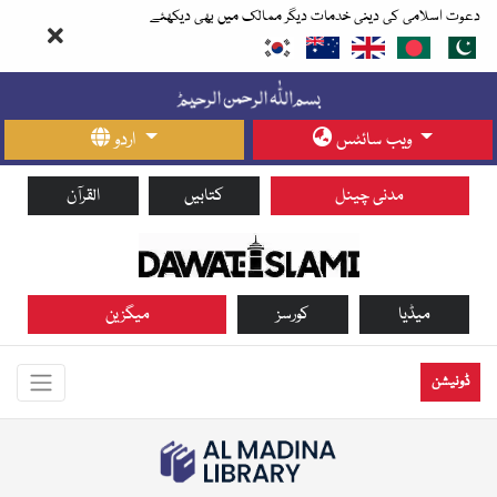
دعوت اسلامی کی دینی خدمات دیگر ممالک میں بھی دیکھئے
ویب سائٹس
اردو
مدنی چینل
کتابیں
القرآن
میڈیا
کورسز
میگزین
ڈونیشن