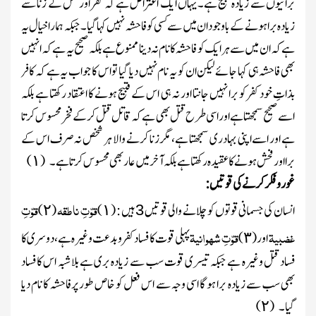
برائیوں سے زیادہ قبیح ہے۔یہاں ایک اعتراض ہے کہ کفر اور قتل کے زنا سے
زیادہ برا ہونے کے باوجود ان میں سے کسی کو فاحشہ نہیں کہا گیا۔ جبکہ ہمارا خیال یہ
ہے کہ ان میں سے ہر ایک کو فاحشہ کا نام نہ دینا ممنوع ہے بلکہ صحیح یہ ہے کہ انہیں
بھی فاحشہ ہی کہا جائے لیکن ان کو یہ نام نہیں دیا گیا تو اس کا جواب یہ ہے کہ کافر
بذاتِ خود کفر کو برا نہیں جانتا اور نہ ہی اس کے قبیح ہونے کا اعتقاد رکھتا ہے بلکہ
اسے صحیح سمجھتا ہے اور اسی طرح قتل بھی ہے کہ قاتل قتل کر کے فخر محسوس کرتا
ہے اور اسے اپنی بہادری سمجھتا ہے، مگر زنا کرنے والا ہر شخص نہ صرف اس کے
برا اور فحش ہونے کا عقیدہ رکھتا ہے بلکہ آخر میں عار بھی محسوس کرتا ہے۔
(
)
۱
غور و فکر کرنے کی قوتیں :
قوّتِ ناطقہ
قوّتِ
انسان کی جسمانی قوتوں کو چلانے والی قوتیں
ہیں : (
)
(
)
۲
۱
3
غضبیۃ
قوّتِ شھوانیۃ
اور (
)
پہلی قوت کا فساد کفر و بدعت وغیرہ ہے، دوسری کا
۳
فساد قتل وغیرہ ہے جبکہ تیسری قوت سب سے زیادہ بری ہے بلا شبہ اس کا فساد
بھی سب سے زیادہ برا ہو گا اسی وجہ سے اس فعل کو خاص طور پرفاحشہ کا نام دیا
گیا۔
(
)
۲