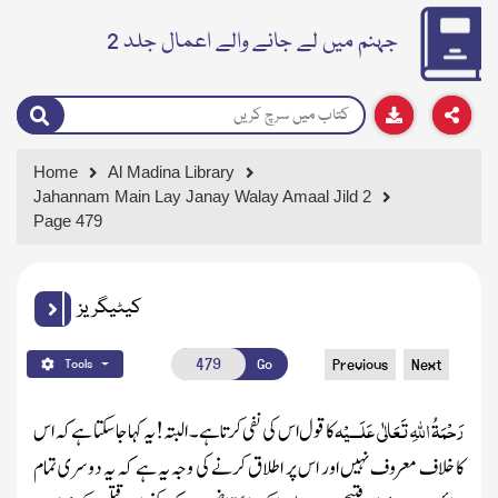
جہنم میں لے جانے والے اعمال جلد 2
Home
Al Madina Library
Jahannam Main Lay Janay Walay Amaal Jild 2
Page 479
کیٹیگریز
Go
Previous
Next
Tools
رَحْمَۃُ اللہِ تَعَالٰی عَلَـــیْہ
کا قول اس کی نفی کرتا ہے۔ البتہ! یہ کہا جاسکتا ہے کہ اس
کا خلاف معروف نہیں اور اس پر اطلاق کرنے کی وجہ یہ ہے کہ یہ دوسری تمام