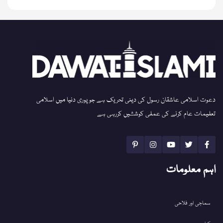
دعوت اسلامی عاشقان رسول کی دینی تحریک ہے جو پوری دنیا میں اسلامی
تعلیمات عام کرنے کی عملی کوششیں کررہی ہے
اہم معلومات
سماجی اور فلاحی