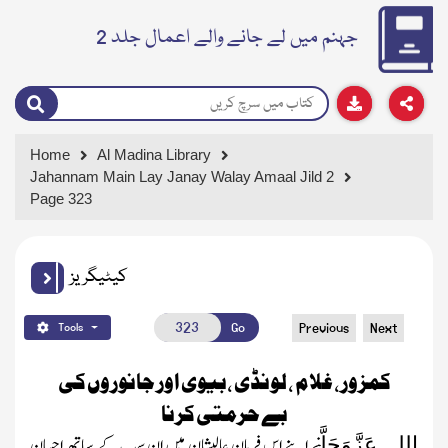
جہنم میں لے جانے والے اعمال جلد 2
Home
Al Madina Library
Jahannam Main Lay Janay Walay Amaal Jild 2
Page 323
کیٹیگریز
Go
Previous
Next
Tools
کمزور، غلام ، لونڈی ، بیوی اور جانوروں کی
بے حرمتی کرنا
نے اپنے اس فرمانِ عالیشان میں ان سب کے ساتھ احسان
اللہ عَزَّوَجَلَّ