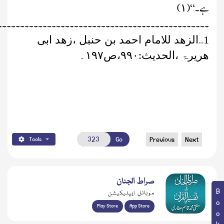
ہے۔‘‘
(
)
۱
۔۔۔۔۔۔۔۔۔۔۔۔۔۔۔۔۔۔۔۔۔۔۔۔۔۔۔۔۔۔۔۔۔۔۔۔۔۔۔۔۔۔۔۔۔۔۔
…
1
الزھد للامام احمد بن حنبل ،زھد ابی
ھریرۃ ،الحدیث:
۹۹۰
،ص
۱۹۷
۔
Go
Previous
Next
Tools
صراط الجنان
موبائل ایپلیکیشن
Play Store
App Store