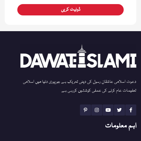
ڈونیٹ کریں
دعوت اسلامی عاشقان رسول کی دینی تحریک ہے جو پوری دنیا میں اسلامی
تعلیمات عام کرنے کی عملی کوششیں کررہی ہے
اہم معلومات