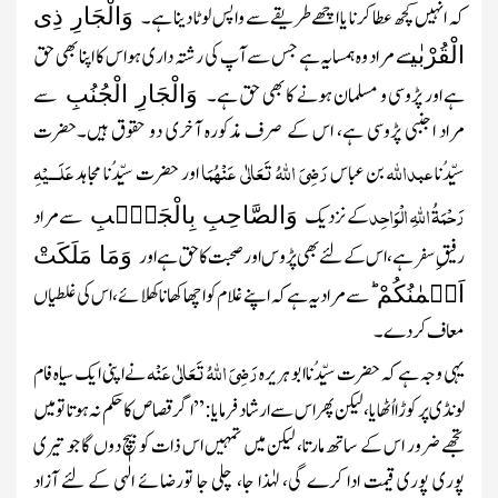
وَالْجَارِ ذِی
کہ انہیں کچھ عطا کرنا یا اچھے طریقے سے واپس لوٹا دینا ہے۔
الْقُرْبٰی
سے مراد وہ ہمسایہ ہے جس سے آپ کی رشتہ داری ہو اس کا اپنا بھی حق
وَالْجَارِ الْجُنُبِ
ہے اور پڑوسی و مسلمان ہونے کا بھی حق ہے۔
سے
مراد اجنبی پڑوسی ہے، اس کے صرف مذکورہ آخری دو حقوق ہیں۔حضرت
عبداللہ
رَضِیَ اللہُ تَعَالٰی عَنْہُمَا
عَلَـــیْہِ
سیِّدُنا
بن عباس
اور حضرت سیِّدُنا مجاہد
رَحْمَۃُ اللہِ الْوَاحِد
وَالصَّاحِبِ بِالْجَنۡۢبِ
کے نزدیک
سے مراد
وَمَا مَلَکَتْ
رفیقِ سفر ہے، اس کے لئے بھی پڑوس اور صحبت کا حق ہے اور
اَیۡمٰنُکُمْ ؕ
سے مراد یہ ہے کہ اپنے غلام کو اچھا کھانا کھلائے، اس کی غلطیاں
معاف کر دے۔
رَضِیَ اللہُ تَعَالٰی عَنْہ
یہی وجہ ہے کہ حضرت سیِّدُناابو ہریرہ
نے اپنی ایک سیاہ فام
لونڈی پر کوڑا اُٹھایا، لیکن پھر اس سے ارشاد فرمایا: ’’اگر قصاص کا حکم نہ ہوتا تو میں
تجھے ضرور اس کے ساتھ مارتا، لیکن میں تمہیں اس ذات کو بیچ دوں گا جو تیری
پوری پوری قیمت ادا کرے گی، لہٰذا جا، چلی جا تورضائے الٰہی کے لئے آزاد