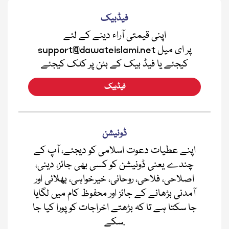
فیڈبیک
اپنی قیمتی آراء دینے کے لئے
support@dawateislami.net پر ای میل
کیجئے یا فیڈ بیک کے بٹن پر کلک کیجئے
فیڈبیک
ڈونیشن
اپنے عطیات دعوت اسلامی کو دیجئے، آپ کے
چندے یعنی ڈونیشن کو کسی بھی جائز، دینی،
اصلاحی، فلاحی، روحانی، خیرخواہی، بھلائی اور
آمدنی بڑھانے کے جائز اور محفوظ کام میں لگایا
جا سکتا ہے تا کہ بڑھتے اخراجات کو پورا کیا جا
سکے.