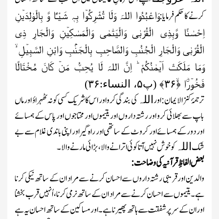
وَاعْبُدُوا اللہَ وَلَا تُشْرِکُوۡا بِہٖ شَیْـًٔا وَّ بِالْوٰلِدَیۡنِ
کرنے کا حکم فرمایا:
اِحْسٰنًا وَّبِذِی الْقُرْبٰی وَالْیَتٰمٰی وَالْمَسٰکِیۡنِ وَالْجَارِ ذِی
الْقُرْبٰی وَالْجَارِ الْجُنُبِ وَالصَّاحِبِ بِالْجَنۡۢبِ وَابْنِ السَّبِیۡلِ ۙ
وَمَا مَلَکَتْ اَیۡمٰنُکُمْ ؕ اِنَّ اللہَ لَا یُحِبُّ مَنۡ کَانَ مُخْتَالًا
فَخُوۡرَۨا ﴿ۙ
۳۶
﴾
(پ
۵
، النساء:
۳۶
)
ترجمۂ کنز الایمان :اور
کی بندگی کرو اور اس کا شریک کسی کو نہ ٹھہراؤ اور ماں
اللہ
باپ سے بھلائی کرو اور رشتہ داروں اور یتیموں اور محتاجوں اور پاس کے ہمسائے
اور دور کے ہمسائے اور کروٹ کے ساتھی اور راہ گیر اور اپنی باندی غلام سے بے
شک
کو خوش نہیں آتا کوئی اترانے والا، بڑائی مارنے والا۔
اللہ
بعض الفاظِ قرآنیہ کی وضاحت :
والدین اور قریبی رشتہ داروں سے احسان کرنے سے مراد ان کے ساتھ نیکی کرنا
ہے۔ یتیموں سے احسان کرنے سے مراد ان کے ساتھ نرمی کرنا، اُنہیں قرب بخشنا
اوران کے سر پر شفقت سے ہاتھ پھیرنا ہے۔ اورمساکین کے ساتھ احسان یہ ہے