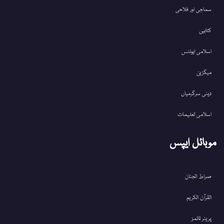
سماجی اور فلاحی
کتابیں
اسلامی ایونٹس
میگزین
دینی سرگرمیاں
اسلامی تعلیمات
موبائل ایپس
صراط الجنان
القرآن الکریم
پریئر ٹائمز