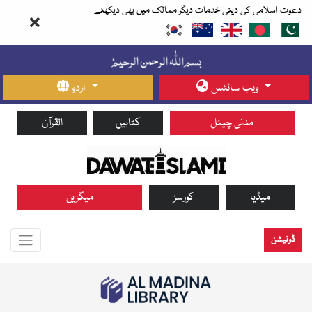
دعوت اسلامی کی دینی خدمات دیگر ممالک میں بھی دیکھئے
ویب سائٹس
اردو
مدنی چینل
کتابیں
القرآن
میڈیا
کورسز
میگزین
ڈونیشن