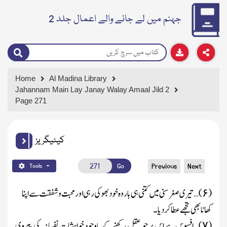
جہنم میں لے جانے والے اعمال جلد 2
Home
Al Madina Library
Jahannam Main Lay Janay Walay Amaal Jild 2
Page 271
کیٹیگریز
Go
Previous
Next
Tools
(
)…
تیری صغر سنی میں کتنی ہی باروہ خود بھوکی رہی اور محبت وشفقت سے اپنا
۶
کھانا بھی تجھے عطاکر دیا۔
(
)…
افسوس ہے اس پر جو عقل رکھنے کے باوجود خواہشاتِ نفسانیہ کی پیروی
۷