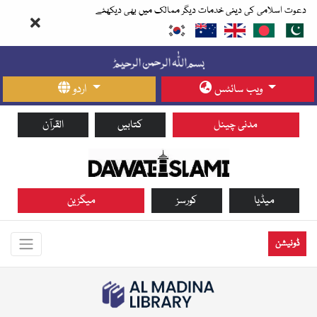
دعوت اسلامی کی دینی خدمات دیگر ممالک میں بھی دیکھئے
ویب سائٹس
اردو
مدنی چینل
کتابیں
القرآن
میڈیا
کورسز
میگزین
ڈونیشن