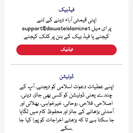
فیڈبیک
اپنی قیمتی آراء دینے کے لئے
support@dawateislami.net پر ای میل
کیجئے یا فیڈ بیک کے بٹن پر کلک کیجئے
فیڈبیک
ڈونیشن
اپنے عطیات دعوت اسلامی کو دیجئے، آپ کے
چندے یعنی ڈونیشن کو کسی بھی جائز، دینی،
اصلاحی، فلاحی، روحانی، خیرخواہی، بھلائی اور
آمدنی بڑھانے کے جائز اور محفوظ کام میں لگایا
جا سکتا ہے تا کہ بڑھتے اخراجات کو پورا کیا جا
سکے.