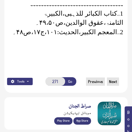
۔۔۔۔۔۔۔۔۔۔۔۔۔۔۔۔۔۔۔۔۔۔۔۔۔۔۔۔۔۔۔۔۔۔۔
…
1
کتاب الکبائر للذہبی،الکبیرۃ
الثامنۃ،عقوق الوالدین،ص
۴۹،۵۰
۔
…
2
المعجم الکبیر،الحدیث:
۱۰۱
،ج
۱۷
،ص
۴۸
۔
Go
Previous
Next
Tools
صراط الجنان
موبائل ایپلیکیشن
Play Store
App Store