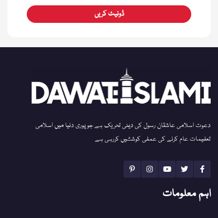
ڈونیٹ کریں
دعوت اسلامی عاشقان رسول کی دینی تحریک ہے جو پوری دنیا میں اسلامی
تعلیمات عام کرنے کی عملی کوششیں کررہی ہے
اہم معلومات