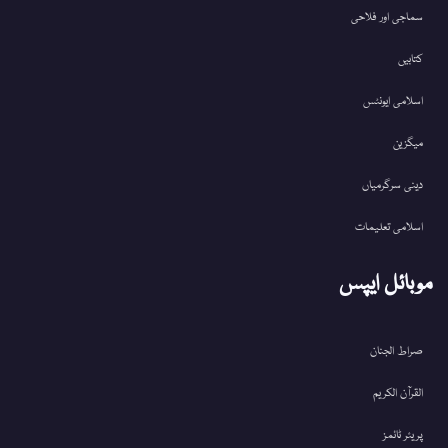
سماجی اور فلاحی
کتابیں
اسلامی ایونٹس
میگزین
دینی سرگرمیاں
اسلامی تعلیمات
موبائل ایپس
صراط الجنان
القرآن الکریم
پریئر ٹائمز