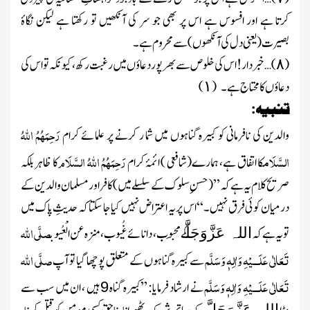
کرتا ہے اور افسوس ہے اس پر بھی جو سر کی آنکھیں تو رکھتا ہے لیکن نگاۂ
بصیرت
(یعنی دل کی آنکھوں )
سے محروم ہے۔
(
)…
خبردار! اس کی خلوص سے بھرپور دعاؤں میں رغبت رکھ، کیونکہ تو اس کی
۸
دعاؤں کا محتاج ہے۔
(
)
۱
تنبیہ:
رَحِمَہُمُ اللہُ
والدین کی نافرمانی کو کبیرہ گناہوں میں شما ر کرنے پر علمائے کرام
السَّلَام
رَحِمَہُمُ اللہُ السَّلَام
کا اتفاق ہے، ہمارے
(شافعی )
ائمۂ کرام
کا ظاہر بلکہ
صریح کلام یہ ہے کہ ’’
(حسنِ سلوک کے سلسلے میں )
کافر اور مسلمان والدین کے
درمیان کوئی فرق نہیں۔‘‘ اس پر یہ اعتراض نہیں کیا جا سکتا کہ حدیثِ پاک میں
صلَّی اللہ
تو یہ ہے کہ
کے مَحبوب، دانائے غُیوب، منزہ عن الْعُیوب
اللہ عَزَّوَجَلَّ
تَعَالٰی عَلَـــیْہِ وَاٰلِہٖ وَسَلَّم
صلَّی اللہ
سے کبیرہ گناہوں کے متعلق پوچھا گیا تو آپ
تَعَالٰی عَلَـــیْہِ وَاٰلِہٖ وَسَلَّم
نے ارشاد فرمایا: ’’کبیرہ گناہ
ہیں ، ان میں سب سے
9
اللہ عَزَّوَجَلَّ