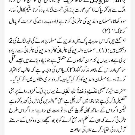
بڑا
کے ساتھ شریک ٹھہرانا، ناحق کسی مومن کو قتل کرنا،
جنگ سے بھاگنا، پاک دامن عورت پر زنا کی تہمت لگانا، جادو کرنا، یتیم کا مال کھانا،
بیت اللہ
سود کھانا ،مسلمان والدین کی نافرمانی کرنا ہے
(اور
کی حرمت کو پامال
کرنا)
۔‘‘
(
)
۲
ہم کہتے ہیں کہ اس حدیثِ پاک میں والدین کے مسلمان ہونے کی قید لگانے کی
2
وجہیں ہیں : (
)…
مسلمان والدین کی نافرمانی کافر والدین کی نافرمانی سے زیادہ
۱
بری ہے اور یہاں پر کلام ان گناہوں کے متعلق ہے جو زیادہ بڑے ہیں جیسے قتل
مومن اور اس کے مابعد مذکورگناہ (
)…
یا اس کی وجہ یہ ہے کہ غالب کا اعتبار
۲
کرتے ہوئے مسلمان والدین کا ذکر کیا گیا جیسا کہ دوسری مثالوں میں ذکر کیا گیا۔
عَلَـــیْہِ رَحْمَۃُ اللہِ الْغَنِی
حضرت سیِّدُنا حلیمی
نے یہاں پر ایک کمزور رائے پر مبنی
تفصیل ذکر کی ہے جو ابتدا میں گزر چکی ہے یعنی ’’والدین کی نافرمانی کبیرہ گناہ ہے
لیکن اگر اس کے ساتھ گالی گلوچ بھی ہو تو بہت ہی برا ہے اور اگر اس طرح
نافرمانی کرے کہ ان کے حکم اور منع کرنے کو بوجھ سمجھے، ان دونوں کے سامنے
ترش روئی اختیار کرے، ان کی اطاعت