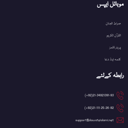
موبائل ایپس
صراط الجنان
القرآن الکریم
پریئر ٹائمز
کلمہ اینڈ دعا
رابطہ کےلئے
21-34921391-93(92+)
21-111-25-26-92(92+)
support@dawateislami.net