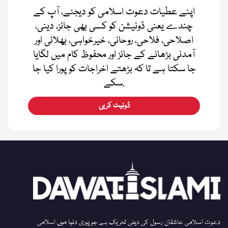
اپنے عطیات دعوت اسلامی کو دیجئے، آپ کے
چندے یعنی ڈونیشن کو کسی بھی جائز، دینی،
اصلاحی، فلاحی، روحانی، خیرخواہی، بھلائی اور
آمدنی بڑھانے کے جائز اور محفوظ کام میں لگایا
جا سکتا ہے تا کہ بڑھتے اخراجات کو پورا کیا جا
سکے.
ڈونیٹ کریں
دعوت اسلامی عاشقان رسول کی دینی تحریک ہے جو پوری دنیا میں اسلامی