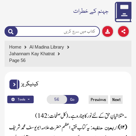
جہنم کے خطرات
Home
Al Madina Library
Jahannam Kay Khatrat
Page 56
کیٹیگریز
Go
Previous
Next
Tools
۔ متلاشیانِ حق کے لئے نور کا مینارہ ہے ۔
(کل صفحات :
142
)
اربعین
حنفیہ
(
۱۲
)
:
یہ کتاب فقیہ اعظم حضرت علامہ ابویوسف محمد شریف