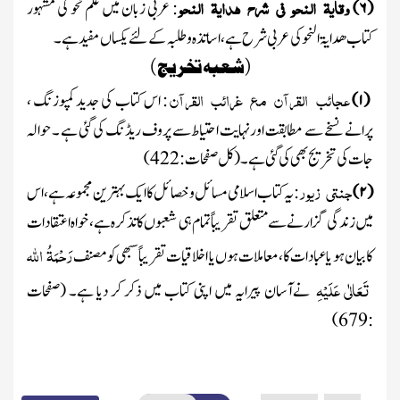
وقایۃ
النحو
فی
شرح
ہدایۃ
النحو
(
۶
)
: عربی زبان میں علم نحو کی مشہور
کتاب ھدایۃ النحو کی عربی شرح ہے ، اساتذہ وطلبہ کے لئے یکساں مفید ہے ۔
(شعبہ تخریج )
عجائب
القرآن
مع
غرائب
القرآن
(
۱
)
:
اس کتاب کی جدید کمپوزنگ ،
پرانے نسخے سے مطابقت اور نہایت احتیاط سے پروف ریڈنگ کی گئی ہے ۔ حوالہ
جات کی تخریج بھی کی گئی ہے ۔
(کل صفحات :
422
)
جنتی
زیور
(
۲
)
:
یہ کتاب اسلامی مسائل و خصائل کا ایک بہترین مجموعہ ہے، اس
میں زندگی گزارنے سے متعلق تقریباًتمام ہی شعبوں کاتذکرہ ہے، خواہ اعتقادات
رَحْمَۃُ اللہ
کا بیان ہو یا عبادات کا، معاملات ہوں یا اخلاقیات تقریباًسبھی کو مصنف
تَعَالٰی عَلَیْہِ
نے آسان پیرایہ میں اپنی کتاب میں ذکر کر دیا ہے۔
(صفحات
)
679
: