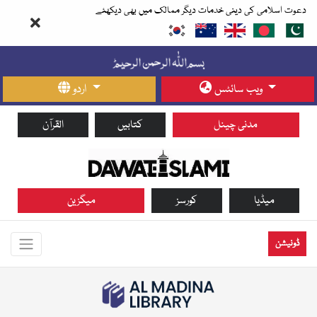
دعوت اسلامی کی دینی خدمات دیگر ممالک میں بھی دیکھئے
ویب سائٹس
اردو
مدنی چینل
کتابیں
القرآن
میڈیا
کورسز
میگزین
ڈونیشن