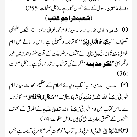
والے عاشِقان رسول کے لئے انمول تحفہ ہے ۔
(کل صفحات :
255
)
(شعبہ تراجمِ کتب )
شاہراہ
اولیائ
اللہ تَعَالٰی
(
۱
)
:
یہ رسالہ سیدنا امام محمد غزالی
رحمۃ
علیہ
کی
مِنْہَا جُ الْعَارِفِیْنَ
تصنیف
کا ترجمہ وتسہیل ہے ۔اس رسالے میں امام
‘‘
’’
رَحْمَۃُ اللہ تَعَالٰی عَلَیْہِ
غزالی
نے مختلف موضوعات کے تحت منفرد انداز میں غور
وفکریعنی’’
فکرِ مد ینہ
‘‘ کرنے کی ترغیب ارشاد فرمائی ہے ۔
(کل صفحات
)
36
:
حسنِ
اخلاق
(
۲
)
: یہ کتاب دنیائے اسلام کے عظیم محدث سیدنا امام
رَحْمَۃُ اللہ تَعَالٰی عَلَیْہِ
مَکَا رِمُ الْاَخْلَا ق
طبرانی
کی شاہکار تألیف
کا ترجمہ
‘‘
’’
رَحْمَۃُ اللہ تَعَالٰی عَلَیْہِ
ہے ۔اس کتاب میں امام طبرانی
نے اخلاق کے مختلف
شعبوں کے متعلق احادیث جمع کی ہیں ۔
(کل صفحات :
74
)
اَلدَّعْوَۃُ
اِلٰی
الْفِکْرِ
(
۳
)
(عربی) : یہ کتاب’’دعوت ِ فکر ‘‘کا عربی ترجمہ ہے جس