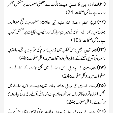
عطاری
جن
کا
غسلِ
میت
(
۲۱
)
:
جنّات سے متعلق معلومات پر مشتمل مختصر
رسالہ ہے ۔
(کل صفحات :
24
)
غوثِ
اعظم
رحمۃ اللہ علیہ
کے
حالات
(
۲۲
)
:
حضور سیدنا شیخ عبدالقادر
اللہ
جیلانی
علیہ رحمۃ
القوی
کی سیرت ِ مبارکہ اور دلچسپ حکایات پر مشتمل کتاب
ہے۔
(کل صفحات :
106
)
قبر
کھل
گئی
(
۲۳
)
:
اس کتاب میں مذہبِ اِسلام کی حقانیت پر مبنی، عاشقانِ
رسول کی قبریں کھلنے کے ایمان افروز واقعات ہیں ۔
(کل صفحات :
48
)
قبرستان
کی
چڑیل
(
۲۴
)
:
اس رسالے میں بھی جنات کے حوالے سے
معلومات ہیں ۔
(کل صفحات :
24
)
دعوتِ
اسلامی
کی
جیل
خانہ
جات
خدمات
(
۵
۲
)
میں
:
اس رسالے میں
مجلس فیضانِ قران کا تعارف اور جیل خانہ جات میں پیش آنے والی مدنی بہاروں کا
تذکرہ ہے ۔
(کل صفحات :
24
)
رہنمائے
جدول
برائے
مدنی
قافلہ
(
۲۶
)
:
مَدَنی قافلوں میں سفر کرنے