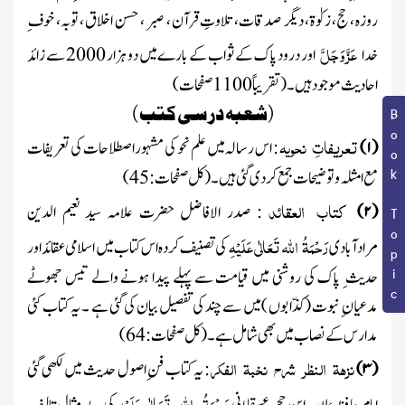
روزہ ، حج، زکوٰۃ، دیگر صدقات، تلاوتِ قرآن ، صبر ، حسن اخلاق ، توبہ، خوف ِ
عَزَّ وَجَلَّ
خدا
اور درود پاک کے ثواب کے بارے میں دو
ہزار 2000 سے
زائد
احادیث موجود ہیں ۔
(تقریباً
1100
صفحات)
(شعبہ درسی کتب )
Book Topic
تعریفاتِ
نحویہ
(
۱
)
:
اس رسالہ میں علم نحو کی مشہور اصطلاحات کی تعریفات
مع امثلہ و توضیحات جمع کردی گئی ہیں ۔
(کل صفحات :
45
)
کتاب
العقائد
(
۲
)
:
صدر الافاضل حضرت علامہ سید نعیم الدین
رَحْمَۃُ اللہ تَعَالٰی عَلَیْہِ
مرادآبادی
کی تصنیف کردہ اس کتاب میں اسلامی عقائد اور
حدیث ِ پاک کی روشنی میں قیامت سے پہلے پیدا ہونے والے تیس جھوٹے
مدعیان ِ نبوت
(کذّابوں )
میں سے چند کی تفصیل بیان کی گئی ہے ۔ یہ کتاب کئی
مدارس کے نصاب میں بھی شامل ہے ۔ (کل صفحات :
64
)
نزھۃ
النظر
شرح
نخبۃ
الفکر
(
۳
)
: یہ کتاب فن ِاصول حدیث میں لکھی گئی
رَحْمَۃُ اللہ تَعَالٰی عَلَیْہِ