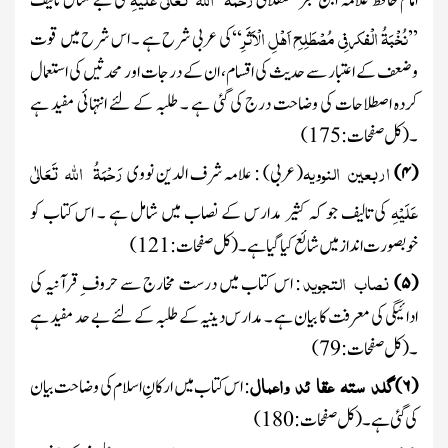
امام حافظ علامہ ابن حجر عسقلانی
کی بے مثال تالیف
نُخْبَۃُ الْفکر فِی مُصْطَلِحِ اَھْلِ الْاَثَرِ
’’
‘‘کی عربی شرح ہے ۔ اس شرح میں قوت
وضعف کے اعتبار سے حدیث کی اقسام ، ان کے درجات اور محدثیں کی استعمال
کردہ اصطلاحات کی وضاحت درج کی گئی ہے ۔ طلبہ کے لئے انتہائی مفید ہے
۔
(کل صفحات :
175
)
اربعین
النوویہ
رَحْمَۃُ اللہ تَعَالٰی
(
۴
)
(عربی) : علامہ شرف الدین نووی
عَلَیْہِ
کی تالیف جو کہ کثیر مدارس کے نصاب میں شامل ہے ۔ اس کتاب کو
خوبصورت انداز میں شائع کیا گیا ہے ۔
(کل صفحات :
121
)
نصاب
التجوید
(
۵
)
: اس کتاب میں درست مخارج سے حروف ِ قرآنیہ کی
ادائیگی کی معرفت کا بیان ہے ۔ مدارس دینیہ کے طلبہ کے لئے بے حد مفید ہے
۔
(کل صفحات :
79
)
گلد
ستہ
عقا
ئد
واعمال
(
۶
)
: اس کتاب میں ارکانِ اسلام کی وضاحت بیان
کی گئی ہے۔
(کل صفحات :
180
)