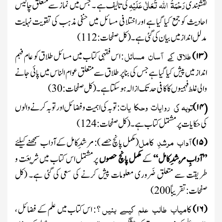
رَحْمَۃُ اللہ تَعَالٰی عَلَیْہِ
نقشبندی
کی تالیف ہے ۔ جس میں نماز سے متعلق چالیس
احادیث کو جمع کیا گیا ہے اور اختلافی مسائل میں حنفی مذہب کی تقویت نہایت
مدلل انداز میں بیان کی گئی ہے ۔
(کل صفحات :
112
)
طلاق
کے
آسان
مسائل
(
۱۳
)
: اس فقہی کتاب میں مسائل طلاق کو عام فہم
انداز میں پیش کیا گیا ہے جس کی بنا پر طلاق سے متعلق عوام الناس میں پائی جانے
والی غلط فہمیوں کا کافی حد تک ازالہ ہوسکتاہے ۔
(کل صفحات :
توبہ
کی
روایات
وحکا
یات
۴
۱
)
: توبہ کی اہمیت وفضائل اور توبہ کرنے والوں
(
کی حکایات پر مشتمل کتاب ہے۔
(کل صفحات :
124
)
آداب
مرشدِ
کامل
(
۱۵
)
(مکمل پانچ حصے ) : مرشِدِ کامل کے آداب سمجھنے کیلئے
’’آدابِ مُرشِدِ کامل‘‘
کے
مکمل پانچ حصوں
پرمشتمل اس کتاب میں شریعَت و
طریقت سے متعلق ضَروری معلومات پیش کرنے کی سعی کی گئی ہے۔
(کل
صفحات : تقریباً
200
)
کامیاب
طالب
علم
کیسے
بنیں
(
۱۶
)
؟
:
اس کتاب میں علم کے فضائل ،