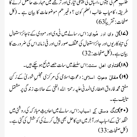
طلبِ علم کی نیتوں ، اسباق کی پیشگی
تیاری اور ترجمے میں مہارت حاصل کرنے کا
طریقہ، کامیاب طالب العلم کون ؟ وغیرھم موضوعات کا بیان ہے ۔
(کل
صفحات : تقریباً
63
)
ٹی
وی
اور
مُووی
(
۱۷
)
: اس رسالے میں ٹی وی اور مُووی کے ناجائز استعمال
کی تباہ کاریوں اور جائز استعمال کی مختلف صورتوں اور فی زمانہ اس کی ضرورت کا
بیان ہے ۔
(کل صفحات :
32
)
فتاوی
اہل
سنت
(
۱۸
)
:
اس سلسلے میں سات حصے شائع ہوچکے ہیں ۔
مفتیٔ
دعوتِ
اسلامی
(
۱۹
)
:
دعوتِ اسلامی کی مرکزی مجلسِ شوریٰ کے رُکن
اللہ
مفتی محمد فاروق العطاری المدنی
علیہ رحمۃ
الغنی
کے حالاتِ زندگی پر مشتمل
تالیف ہے۔
تنگ
دستی
کے
اسباب
(
۲۰
)
:
اس رسالے میں احادیثِ مبارَکہ کی روشنی میں
تنگدستی کے اسباب اور آخِر میں ان کا حل بھی پیش کرنے کی کوشش کی گئی ہے۔
(کل صفحات :
33
)