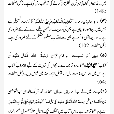
میں بدمذہبوں کو اپنی رَوِش پر نظرثانی کرنے کی ترغیب دی گئی ہے ۔
(کل صفحات
)
148
:
راہِ
علم
تَعْلِیْمُ الْمُتَعَلِّم طَرِیقَ التَّعَلُّمْ
(
۴
)
:
یہ رسالہ ’’
‘‘ کا ترجمہ وتسہیل ہے
جس میں ان امور کا بیان ہے جن کی رعایت راہ علم پر چلنے والے کے لئے ضروری
ہے ۔اور ان باتوں کاذکر ہے جن سے اجتناب معلم ومتعلم کے لئے ضروری ہے ۔
(کل صفحات :
102
)
بیٹے
کو
نصیحت
رَحْمَۃُ اللہ تَعَالٰی عَلَیْہِ
(
۵
)
: یہ امام غزالی
کی
اَیُّھَاالْوَلَد
کتاب’’
‘‘کا اردو ترجمہ ہے ۔ بچوں کی تربیت کے لیے لاجواب کتاب
ہے اس میں اخلاص، مذمت مال اور توکل جیسے مضامین شامل ہیں ۔
(کل صفحات
)
64
:
جنت
جانے
والے
اعمال
(
۶
)
میں لے
:
یہ
حافظ محمد شرفُ الدین عبدالمُؤمِن
رحمۃ اللہ تَعَالٰی علیہ
کی
اَلْمَتْجَرُ الرَّابِحُ فِیْ ثَوَابِ الْعَمَلِ
بن خَلف دَمیاطی
تالیف’’
الصَّالِحِ
‘‘
کا ترجمہ ہے۔ اس کتاب
میں مختلف نیک اعمال مثلاً حصول ِ علم ، نماز،