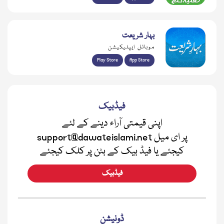
بہار شریعت
موبائل ایپلیکیشن
Play Store
App Store
فیڈبیک
اپنی قیمتی آراء دینے کے لئے
support@dawateislami.net پر ای میل
کیجئے یا فیڈ بیک کے بٹن پر کلک کیجئے
فیڈبیک
ڈونیشن