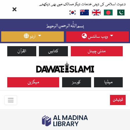
دعوت اسلامی کی دینی خدمات دیگر ممالک میں بھی دیکھئے
ویب سائٹس
اردو
مدنی چینل
کتابیں
القرآن
میڈیا
کورسز
میگزین
ڈونیشن