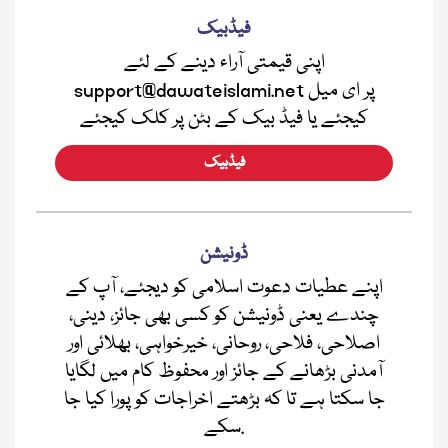
فیڈبیک
اپنی قیمتی آراء دینے کے لئے
support@dawateislami.net پر ای میل
کیجئے یا فیڈ بیک کے بٹن پر کلک کیجئے
فیڈبیک
ڈونیشن
اپنے عطیات دعوت اسلامی کو دیجئے، آپ کے
چندے یعنی ڈونیشن کو کسی بھی جائز، دینی،
اصلاحی، فلاحی، روحانی، خیرخواہی، بھلائی اور
آمدنی بڑھانے کے جائز اور محفوظ کام میں لگایا
جا سکتا ہے تا کہ بڑھتے اخراجات کو پورا کیا جا
سکے.