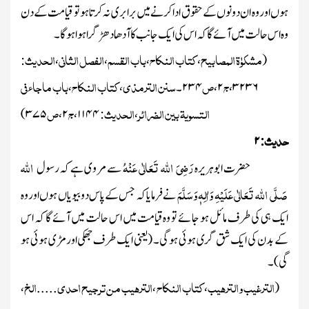
ہوں اور وہ ان دونوں کے حقوق ادا کرنے میں برابر ی نہ کرتا ہو تو قیامت کے دن
وہ اس حالت میں آئے گا کہ اس کی ایک جانب کا آدھا دھڑ گراہوا ہو گا۔
مشکوٰۃ المصابیح
کتاب النکاح
باب القسم
الفصل الثانی
الحدیث
:
،
،
،
،
(
ج
ص
سنن الترمذی
کتاب النکاح
باب ماجاء فی
۳۲۳۶
،
۲
،
۲۳۴
۔
،
،
التسویۃ بین الضرائر
الحدیث
ج
ص
)
۳۷۵
،
۲
،
۱۱۴۴
:
،
حدیث
۲
:
رَضِیَ اللہ تَعَالٰی عَنْہُ
اللہ
حضرت ابوہریرہ
سے مروی ہے کہ رسول
صَلَّی اللہ تَعَالٰی عَلَیْہِ وَاٰلِہٖ وَسَلَّمَ
نے فرمایا کہ جس کے پاس دو بیویاں ہوں اور وہ
ایک ہی کی طرف مائل ہو جائے تو وہ قیامت میں اس حالت میں آئے گا کہ اس
کے بدن کی ایک شق گری ہوئی ہوگی۔
(یعنی ایک طرف جھکی اور مڑی ہوئی ہو
گی)
۔
الترغیب والترہیب
کتاب النکاح
الترہیب من ترجیح احدی
الخ
،
.....
،
،
(