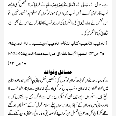
اللہ
صَلَّی اللہ تَعَالٰی عَلَیْہِ وَاٰلِہٖ وَسَلَّمَ
ہے رسول
نے فرمایا کہ جو شخص کسی ایسے
نسب کا دعویٰ کرے جس نسب میں اس کا ہونا لوگوں کو معلوم و مشہور نہیں ، تو
اللہ تَعَالٰی
اللہ
اس شخص نے
کی ناشکری کی اور جو نسب کا انکار کرے اس نے بھی
تَعَالٰی
کی ناشکری کی۔
الترغیب والترہیب
کتاب النکاح
الترہیب أن ینتسب
الخ
الحدیث
،
۹
،
...
،
،
(
ج
ص
المعجم الأوسط للطبرانی
من اسمہ معاذ
الحدیث
ا
،
۸۵۷۵
:
،
،
،
۵۳
،
۳
ج
ص
)
۲۲۱
،
۶
مسائل و فوائد
مذکورہ بالا حدیثوں کو پڑھ کر ان لوگوں کی آنکھیں کھل جانی چاہیئیں جو ہندوستان
میں خواہ مخواہ اپنا خاندان و نسب بدل کر کسی اونچے خاندان سے اپنا رشتہ نسب ملا
لیتے ہیں ۔ سیکڑوں ایسے ہیں جن کو سیکڑوں برس سے لوگ یہی جانتے ہیں کہ وہ
ہندوستانی ہیں اور ان کے آباؤ اجداد برسوں پہلے اسلام قبول کرکے مسلمان ہو گئے
تھے مگر آج کل وہ عربی النسل بن کر اپنے کو صدیقی و فاروقی و عثمانی و سید کہنے لگے