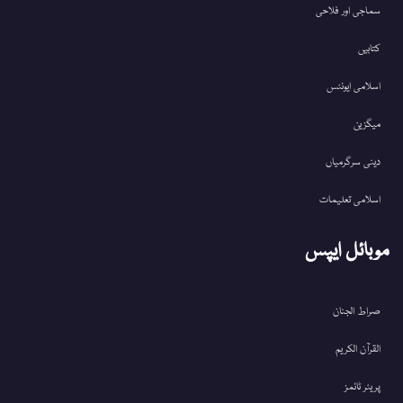
سماجی اور فلاحی
کتابیں
اسلامی ایونٹس
میگزین
دینی سرگرمیاں
اسلامی تعلیمات
موبائل ایپس
صراط الجنان
القرآن الکریم
پریئر ٹائمز