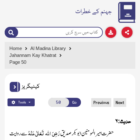
جہنم کے خطرات
Home
Al Madina Library
Jahannam Kay Khatrat
Page 50
کیٹیگریز
Go
Previous
Next
Tools
حدیث
۶
:
رَضِیَ اللہ تَعَالٰی عَنْہُ
حضرت امیر المومنین ابوبکر صدیق
سے روایت