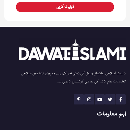
ڈونیٹ کریں
دعوت اسلامی عاشقان رسول کی دینی تحریک ہے جو پوری دنیا میں اسلامی
تعلیمات عام کرنے کی عملی کوششیں کررہی ہے
اہم معلومات