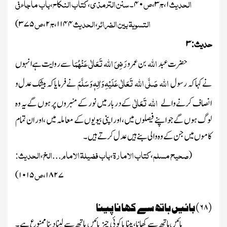
الحدیث
ج
ص
سنن الترمذی
کتاب النکاح
باب ماجاء فی
۱
،
۳
،
۴۰
۔
،
،
التسویۃ بین الضرائر
الحدیث
ج
ص
)
۳۷۵
،
۲
،
۱۱۴۴
،
حدیث
۳
:
اللہ
رَضِیَ اللہ تَعَالٰی عَنْہُمَا
حضرت عبد
بن عمرو
سے روایت ہے انہوں
اللہ
صَلَّی اللہ تَعَالٰی عَلَیْہِ وَاٰلِہٖ وَسَلَّمَ
نے کہا کہ رسول
نے فرمایا کہ بیشک عدل و
اللہ تَعَالٰی
انصاف کرنے والے
کے دربار میں نور کے منبروں پر ہوں گے یہ وہ
لوگ ہوں گے جو اپنے فیصلوں میں ، اور اپنی بیویوں کے معاملہ میں ، اور ان تمام
کاموں میں جن کے وہ والی بنے ہیں عدل کرتے ہیں ۔
صحیح مسلم
کتاب الامارۃ
باب فضیلۃ الامام
الخ
الحدیث
:
،
...
،
،
(
ص
)
۱۰۱۵
،
۱۸۲۷
(۶۸) بائیں ہاتھ سے کھانا پینا
بائیں ہاتھ سے کھانا، پینا یا کوئی چیز بائیں ہاتھ سے لینا دینا ممنوع ہے۔