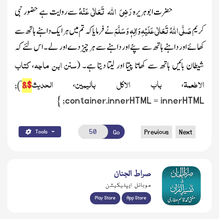
رَضِیَ اللہ تَعَالٰی عَنْہُ
حضرت ابوہریرہ
سے روایت ہے حضور نبی
صَلَّی اللہُ تَعَالٰی عَلَیْہِ وَاٰلِہٖ وَسَلَّمَ
کریم
نے فرمایا کہ تم میں ہر ایک داہنے ہاتھ سے
کھائے اور داہنے ہاتھ سے پئے اور داہنے سے ہر چیز دے اور لے۔ اس لئے کہ
سنن ابن ماجہ
کتاب
شیطان بائیں ہاتھ سے کھاتا پیتا اور لیتا دیتا ہے۔
(
،
الاطعمۃ
باب الاکل بالیمین
الحدیث
،
،
');
$&
container.innerHTML = innerHTML; }
Previous
Next
Go
Tools
صراط الجنان
موبائل ایپلیکیشن
Play Store
App Store