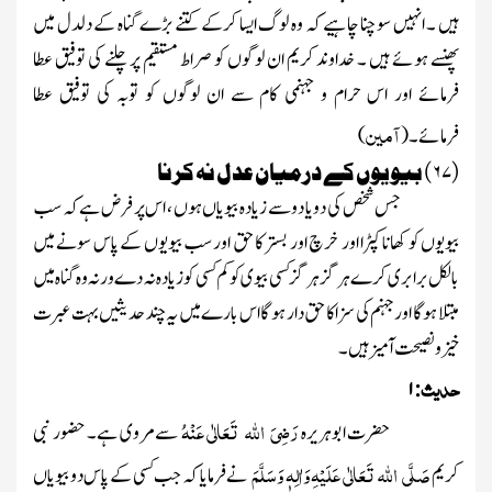
ہیں ۔ انہیں سوچنا چاہیے کہ وہ لوگ ایسا کرکے کتنے بڑے گناہ کے دلدل میں
پھنسے ہوئے ہیں ۔ خداوند کریم ان لوگوں کو صراط مستقیم پر چلنے کی توفیق عطا
فرمائے اور اس حرام و جہنمی کام سے ان لوگوں کو توبہ کی توفیق عطا
آمین
فرمائے۔
(
)
(۶۷) بیویوں کے درمیان عدل نہ کرنا
جس شخص کی دو یا دو سے زیادہ بیویاں ہوں ، اس پر فرض ہے کہ سب
بیویوں کو کھانا کپڑا اور خرچ اور بستر کا حق اور سب بیویوں کے پاس سونے میں
بالکل برابری کرے ہر گز ہر گز کسی بیوی کو کم کسی کو زیادہ نہ دے ورنہ وہ گناہ میں
مبتلا ہو گا اورجہنم کی سزا کا حق دار ہو گا اس بارے میں یہ چند حدیثیں بہت عبرت
خیز و نصیحت آمیز ہیں ۔
حدیث
۱
:
رَضِیَ اللہ تَعَالٰی عَنْہُ
حضرت ابوہریرہ
سے مروی ہے۔ حضور نبی
صَلَّی اللہ تَعَالٰی عَلَیْہِ وَاٰلِہٖ وَسَلَّمَ
کریم
نے فرمایا کہ جب کسی کے پاس دو بیویاں