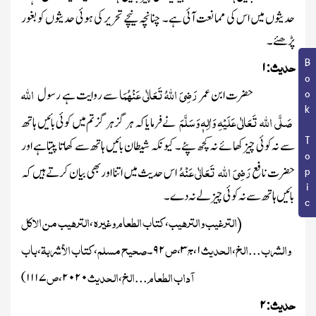
حدیثوں میں اس کی ممانعت آئی ہے۔ چنانچہ نیچے تحریر کی ہوئی حدیثوں کو بغور
پڑھئے۔
حدیث
Book Topic
۱
:
رَضِیَ اللہُ تَعَالٰی عَنْہُمَا
اللہ
حضرت ابن عمر
سے روایت ہے رسول
صَلَّی اللہ تَعَالٰی عَلَیْہِ وَاٰلِہٖ وَسَلَّمَ
نے فرمایا کہ ہر گز ہر گز تم میں کوئی بائیں ہاتھ
سے نہ کوئی چیز کھائے نہ کچھ پئے۔ کیونکہ شیطان بائیں ہاتھ سے کھاتا پیتا ہے اور
رَضِیَ اللہ تَعَالٰی عَنْہُ
حضرت نافع
اس حدیث میں اتنا اور بھی بیان کرتے ہیں کہ
بائیں ہاتھ سے نہ کوئی چیز لے نہ دے ۔
الترغیب والترہیب
کتاب الطعام وغیرہ
الترہیب من الاکل
،
،
(
والشرب
الخ
الحدیث
ج
ص
صحیح مسلم
کتاب الأشربۃ
باب
...
،
۱
،
۳
،
۹۲
۔
،
،
آداب الطعام
الخ
الحدیث
ص
)
۱۱۱۷
،
۲۰۲۰
،
...
حدیث
۲
: