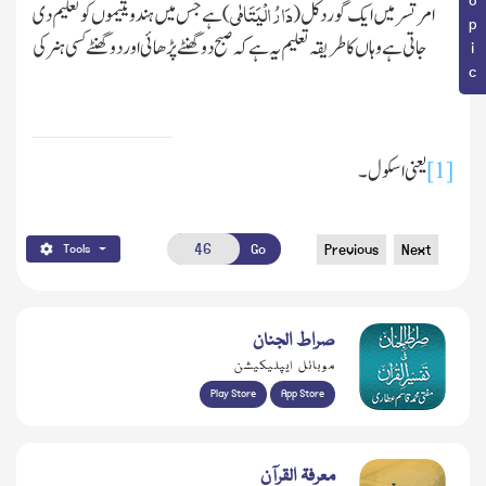
دَارُ الْیَتَامٰی
امرتسر میں ایک گورد کل
(
)
ہے جس میں ہندو یتیموں کو تعلیم دی
جاتی ہے وہاں کا طریقہ تعلیم یہ ہے کہ صبح دو گھنٹے پڑھائی اور دو گھنٹے کسی ہنر کی
[1]
یعنی اسکول۔
Go
Previous
Next
Tools
صراط الجنان
موبائل ایپلیکیشن
Play Store
App Store
معرفۃ القرآن