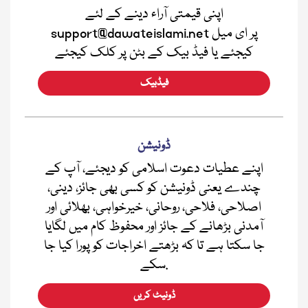
اپنی قیمتی آراء دینے کے لئے
support@dawateislami.net پر ای میل
کیجئے یا فیڈ بیک کے بٹن پر کلک کیجئے
فیڈبیک
ڈونیشن
اپنے عطیات دعوت اسلامی کو دیجئے، آپ کے
چندے یعنی ڈونیشن کو کسی بھی جائز، دینی،
اصلاحی، فلاحی، روحانی، خیرخواہی، بھلائی اور
آمدنی بڑھانے کے جائز اور محفوظ کام میں لگایا
جا سکتا ہے تا کہ بڑھتے اخراجات کو پورا کیا جا
سکے.
ڈونیٹ کریں