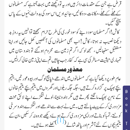
قرض ہے جن کے مقدمات دائر ہیں اور یہ تو دیکھنے میں بہت آتاہے کہ مسلمانوں
کے محلّے کے محلّے ، مکانات ، دوکانیں ، جائیداد یں اس سود کی بدولت بَنیوں کے پاس
پہنچ گئیں ۔
کا ش! اگر مسلمان سود دینے کو سود خوری کی طر ح حرام سمجھتے تو انہیں یہ روزِ بد
دیکھنا نصیب نہ ہوتا ، کاش ! اب بھی مسلمانوں کی آنکھیں کھل جائیں اور اپنا
مستقبل سنبھا لیں ، سمجھ لو کہ اگر تم زمین سے محروم ہوگئے تو ہندو ستا ن میں
تمہاری حیثیت مسافر کی سی ہے کہ کفار جب چاہیں تم سے اپنی زمین خالی کرالیں ۔
معذور مسلمان
عا م طو ر پر دیکھا گیا ہے کہ مسلمانوں میں اندھے ، اپا ہج لوگ اور بیوہ عورتیں ، یتیم
بچے بھیک پر گزارہ کرتے ہیں ، جگہ جگہ ریلوں اور گھرو ں میں یتیم بچے یتیم خانوں
Book Topic
کے نام پر بھیک مانگتے پھرتے ہیں مگر ہندونابینا، لولے لنگڑے اپنے لائق محنت
مزدوری کر کے پیٹ پالتے ہیں ۔ میں نے بہت سے اندھے اور لنگڑے ہندو سرخی
کوٹتے ، تمباکو بناتے او ر ایسی مزدوری کرتے ہوئے دیکھے جو وہ نہ کرسکیں ، ان کے
[1]
)
(
یتیم بچو ں کے لئے آشرم اور پاٹھ شالے
کھلے ہوئے ہیں ۔