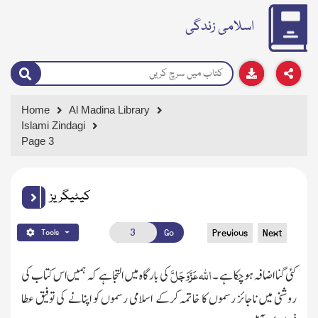
اسلامی زندگی
Home
Al Madina Library
Islami Zindagi
Page 3
کیٹیگریز
Go
Previous
Next
Tools
اللہ
عَزَّوَجَلَّ
کئی گنا اضافہ ہوچکا ہے ۔
کی بارگاہ میں التجا ہے کہ ہمیں اس کتاب کی
روشنی میں ناجائز رسموں کا خاتمہ کرکے اسلامی رسموں کو اپنانے کی توفیق عطا