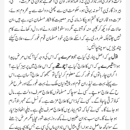
ذلت وخواری اور ناداری پر نہ دکھتا ہو اور کون سی آنکھ ہے جو ان کی غربت، مفلسی،
بیروز گاری پرآنسو نہ بہاتی ہو ، حکومت ان سے چھنی، دولت سے یہ محروم ہوئے ،
عزت ووقار ان کا ختم ہوچکا ، زمانہ کی ہر مصیبت کا شکار مسلمان بن رہے ہیں ، ان
حالات کو دیکھ کر کلیجہ منہ کو آتا ہے مگر دو ستو! فقط رو نے او ر دل دکھانے سے کام
نہیں چلتا بلکہ ضروری ہے کہ اسکے علاج پر خود مسلمان قوم غور کر ے ، علاج کیلئے
چند چیزیں سوچنا چاہئیں :
اوّل
یہ کہ اصل بیماری کیا ہے ؟
دو سرے
یہ کہ اس کی وجہ کیا ؟ کیوں مرض پیدا
ہوا ؟
تیسرے
یہ کہ اس کا علاج کیا ہے ؟
چوتھے
یہ کہ اس علاج میں پر ہیز کیا ہے ؟
اگر ان چا ر باتو ں کو غور کر کے معلوم کرلیا گیا تو سمجھو کہ علاج آسان ہے ۔ اس
سے پہلے بہت سے لیڈ ر ان قوم اور پیشوا یان ملک نے بہت غو ر کئے اور طر ح طر
ح کے علاج سوچے ۔ کسی نے سو چا کہ مسلمانوں کا علاج صرف دو لت ہے ۔ مال
کماؤ تر قی پاجاؤ گے ۔ کسی نے کہا: اس کا علاج عز ت ہے ۔ کونسل کے ممبر بنو آرام
ہوجائے گا ۔کسی نے کہا کہ تمام بیماریوں کا علاج صرف بیلچہ ہے ۔ بیلچہ اٹھا ؤ بیڑا پار
ہوجائے گا ۔ ان سب نادان طبیبو ں نے کچھ رو ز بہت شور مچایا مگر مر ض بڑھنے
کے سوا کچھ حاصل نہ ہوا ۔ انکی مثال اس نادان ماں کی سی ہے جس کا بچہ پیٹ کے