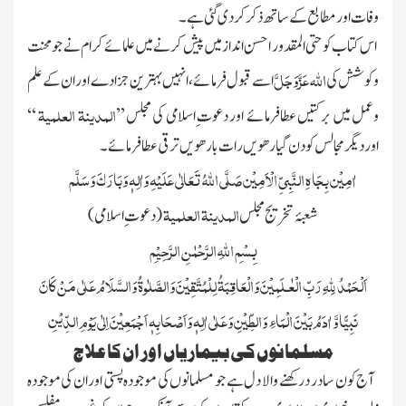
وفات اورمطابع کے ساتھ ذکر کردی گئی ہے ۔
اس کتاب کوحتی المقدور احسن انداز میں پیش کرنے میں علمائے کرام نے جو محنت
اللہ
عَزَّوَجَلَّ
وکوشش کی
اسے قبول فرمائے ، انہیں بہترین جزادے اوران کے علم
المدینۃ
العلمیۃ
وعمل میں برکتیں عطافرمائے اور دعوت ِاسلامی کی مجلس
’’
‘‘
اوردیگر مجالس کو دن گیارھویں رات بارھویں ترقی عطافرمائے ۔
اٰمِیْن بِجَاہِ النَّبِیِّ الْاَمِیْن
صَلَّی اللہُ تَعَالٰی عَلَیْہِ وَاٰلِہٖ وَبَارَکَ وَسَلَّم
المدینۃ العلمیۃ
شعبۂ تخریج مجلس
(دعوت ِاسلامی)
بِسْمِ اللہِ الرَّحْمٰنِ الرَّحِیْمِ
اَلْحَمْدُ لِلّٰہِ رَبِّ الْعٰـلَمِیْنَ وَالْعَاقِبَۃُ لِلْمُتَّقِیْنَ وَالصَّلٰوۃُ وَالسَّلَامُ عَلٰی مَنْ کَانَ
نَبِیًّا وَّ اٰدَمُ بَیْنَ الْمَاءِ وَالطِّیْنِ وَعَلٰی اٰلِہٖ وَاَصْحَابِہٖ اَجْمَعِیْنَ اِلٰی یَوْمِ الدِّیْنِ
مسلمانوں کی بیماریاں اور ان کا علاج
آج کو ن سا در در کھنے والا دل ہے جو مسلمانوں کی موجودہ پستی اور ان کی موجودہ