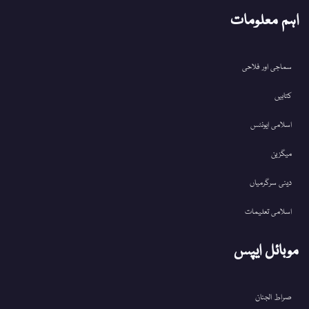
اہم معلومات
سماجی اور فلاحی
کتابیں
اسلامی ایونٹس
میگزین
دینی سرگرمیاں
اسلامی تعلیمات
موبائل ایپس
صراط الجنان