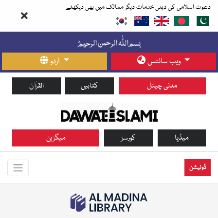
دعوت اسلامی کی دینی خدمات دیگر ممالک میں بھی دیکھئے
ویب سائٹس
اردو
مدنی چینل
کتابیں
القرآن
میڈیا
کورسز
میگزین
ڈونیشن