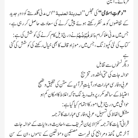
فرمائے ۔آمین
المدینۃ
العلمیۃ
’’ دعوتِ اسلامی‘‘
کی مجلس
’’
‘‘
اس مدنی گلدستے کو دورِ جدید
کے تقاضوں کومدنظر رکھتے ہوئے پیش کرنے کی سعادت حاصل کر رہی ہے ،
دَامَ فُیُوْضُہُمْ
جس میں مدنی علماکرام
نے درج ذیل کام کرنے کی کوشش کی ہے :
کتاب کی نئی کمپوزنگ ، جس میں رموزِ اوقاف کا بھی خیال رکھنے کی کوشش کی گئی
ہے
دیگر نسخوں سے تقابل
حوالہ جات کی حتی المقدور تخریج
عربی وفارسی عبارات اور آیات ِقرآنیہ کے متن کی تطبیق و تصحیح
احتیاط کے ساتھ مکرر پروف ریڈنگ تاکہ اغلاط کا امکان کم ہو
حواشی میں درج ذیل امور کا اہتمام کیا گیا ہے :
مشکل الفاظ کی تسہیل، عربی وفارسی عبارات کا ترجمہ
قرانی آیات کا ترجمہ کنز الایمان شریف سے ، احادیث وروایات کے حوالہ جات
آخر میں مآخذ ومراجع کی فہرست مصنفین ومؤلفین کے ناموں ، ان کے سن