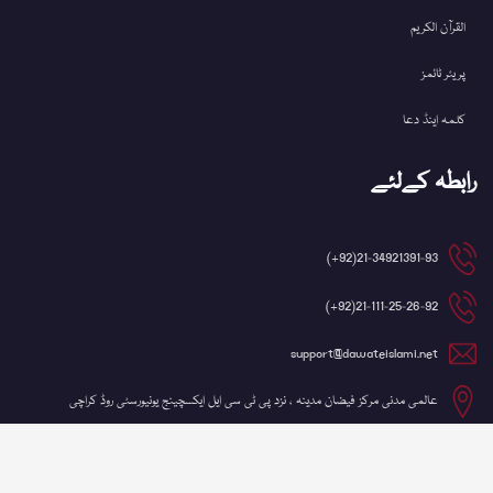
القرآن الکریم
پریئر ٹائمز
کلمہ اینڈ دعا
رابطہ کےلئے
21-34921391-93(92+)
21-111-25-26-92(92+)
support@dawateislami.net
عالمی مدنی مرکز فیضان مدینہ ، نزد پی ٹی سی ایل ایکسچینج یونیورسٹی روڈ کراچی
©کاپی رائٹ 2026 شعبہ آئی ٹی، دعوتِ اسلامی