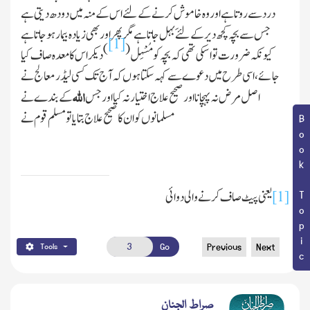
درد سے روتا ہے اور وہ خاموش کرنے کے لئے اس کے منہ میں دودھ دیتی ہے
جس سے بچہ کچھ دیر کے لئے َبہل جاتا ہے مگر پھر اور بھی زیادہ بیمار ہو جاتا ہے
[1]
)
(
کیونکہ ضرورت تو اسکی تھی کہ بچہ کو مُسْہِل
دیکر اس کا معدہ صاف کیا
جائے ، اسی طر ح میں دعوے سے کہہ سکتا ہوں کہ آج تک کسی لیڈر معا لج نے
اللہ
اصل مرض نہ پہچا نا اور صحیح علاج اختیار نہ کیا اور جس
کے بندے نے
مسلمانوں کو ان کا صحیح علاج بتا یا تو مسلم قوم نے
Book Topic
[1]
یعنی پیٹ صاف کرنے والی دوائی
Go
Previous
Next
Tools
صراط الجنان