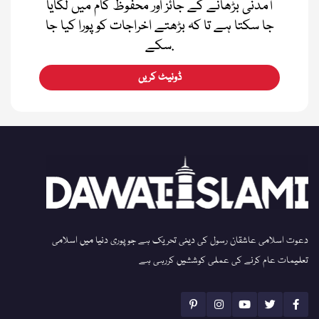
آمدنی بڑھانے کے جائز اور محفوظ کام میں لگایا
جا سکتا ہے تا کہ بڑھتے اخراجات کو پورا کیا جا
سکے.
ڈونیٹ کریں
دعوت اسلامی عاشقان رسول کی دینی تحریک ہے جو پوری دنیا میں اسلامی
تعلیمات عام کرنے کی عملی کوششیں کررہی ہے