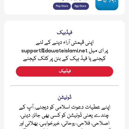
Play Store
App Store
فیڈبیک
اپنی قیمتی آراء دینے کے لئے
support@dawateislami.net پر ای میل
کیجئے یا فیڈ بیک کے بٹن پر کلک کیجئے
فیڈبیک
ڈونیشن
اپنے عطیات دعوت اسلامی کو دیجئے، آپ کے
چندے یعنی ڈونیشن کو کسی بھی جائز، دینی،
اصلاحی، فلاحی، روحانی، خیرخواہی، بھلائی اور