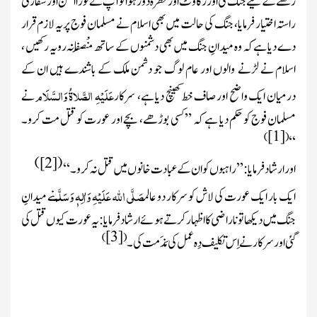
رکھنے کے لیے جنگ کی اور رکاوٹ اور خطرہ دور ہوا تو آپ نے فوراً امن اور سفارتی
راستہ اختیار فرمایا، جنگ کی حالت میں بھی اسلام نے مسلمان فوج پر یہ لازم قرار
دے دیا ہے کہ وہ میدانِ جنگ میں بھی دشمنوں کے ساتھ مُنْصِفانہ رویہ رکھیں ،
اسلام نے لڑنے والوں اور عام لوگ جو دشمن ملک کے باشندے ہیں ان کے
عَلَیْہِ الصَّلاۃُ وَالسَّلَام
درمیان ایک واضح اور صاف خط کھینچ دیا ہے، سرکار
نے
مسلمان فوج کو حکم دیا ہے کہ ’’ کسی بوڑھے، بچے اور عورت کو قتل مت کرو۔
[1]
)
(
‘‘
)
[2]
(
اور ارشاد فرمایا: ’’ راہبوں کو ان کے عبادت خانوں میں قتل نہ کرو۔ ‘‘
صَلَّی اللّٰہ عَلَیْہِ وَاٰلِہٖ وَسَلَّم
ایک بار ایک عورت کی لاش کو سرکار دو عالم
نے میدانِ
جنگ میں دیکھا تو ناراضی کا اظہار کرتے ہوئے ارشاد فرمایا: یہ عورت کیوں قتل کی
[3]
)
(
گئی اور سرکار نے اِس تکلیف دِہ عمل کی مَذَمت کی۔