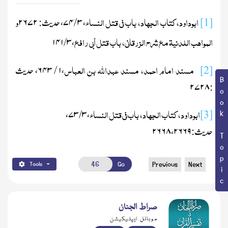
ابوداود،کتاب الجہاد، باب فی قتل النساء
و
[1]
،
۳ / ۷۴
، حدیث:
۲۶۷۲
المواھب اللدنیۃ مع شرح الزرقانی، باب قتل أبی رافع
۳ / ۱۴۱
،
مسند امام احمد، مسند عبداللّٰہ بن العباس
[2]
،
۱ / ۶۴۳
، حدیث
Book Topic
۲۷۲۸
:
ابوداود،کتاب الجہاد، باب فی قتل النساء
،
۳ / ۷۳
،
[3]
حدیث:
۲۶۶۸،۲۶۶۹
Go
Previous
Next
Tools
صراط الجنان
موبائل ایپلیکیشن