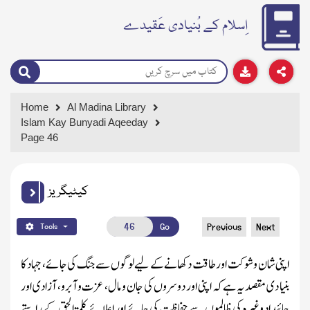
اِسلام کے بُنیادی عَقیدے
Home
Al Madina Library
Islam Kay Bunyadi Aqeeday
Page 46
کیٹیگریز
Go
Previous
Next
Tools
اپنی شان و شوکت اور طاقت دکھانے کے لیے لوگوں سے جنگ کی جائے، جہاد کا
بنیا دی مقصد یہ ہے کہ اپنی اور دوسروں کی جان و مال، عزت و آبرو، آزادی اور
جائیداد وغیرہ کی ظالموں سے حفاظت کی جائے اور اعلائے کلمۃ الحق کے راستے