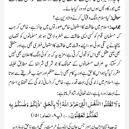
میں جو رکاوٹیں ہوں ان کو دور کیا جائے۔
سوال:
کیا اسلام جنگ و قتال کرنے والا دین ہے؟
جواب:
اسلام میں طاقت کا استعمال خاص صورتوں میں جائز ہے، خاص کر جب
کہ مسلمان قوم کو کسی ایسی طاقت سے خطرہ لاحق ہو جو مسلمانوں کو نقصان
پہنچانے پر تلی ہوئی ہو ، ایسے وقت میں طاقت کا استعمال فطری بھی ہے اور منطقی
بھی یعنی عقل بھی اس کو قبول کرتی ہے، مزید یہ کہ ہر کوئی جنگ کا اعلان بھی نہیں
کرسکتا، یہ صرف مسلمانوں کے ممالک کا جو شرعی شرائط کے مطابق خلیفہ
مقررکیا گیا ہو اس کا حق ہے اور یہ کام بھی بڑے منظم اور مہذب طریقے سے ہوتا
ہے، اسلام میں زندگی کی بہت قدر ہے، خاص کر انسانی زندگی کے تحفظ پر اسلام
اللّٰہ
:
نے بہت زور دیا ہے،
تعالیٰ ارشاد فرماتا ہے
وَ لَا تَقْتُلُوا النَّفْسَ الَّتِیْ حَرَّمَ اللّٰهُ اِلَّا بِالْحَقِّؕ-ذٰلِكُمْ وَصّٰىكُمْ بِهٖ
لَعَلَّكُمْ تَعْقِلُوْنَ (
۱۵۱)
پ
، انعام :
۱۵۱)
۸
(
ترجمۂ کنزالایمان
اللّٰہ
: اور جس جان کی
نے حرمت رکھی اسے ناحق نہ مارو یہ