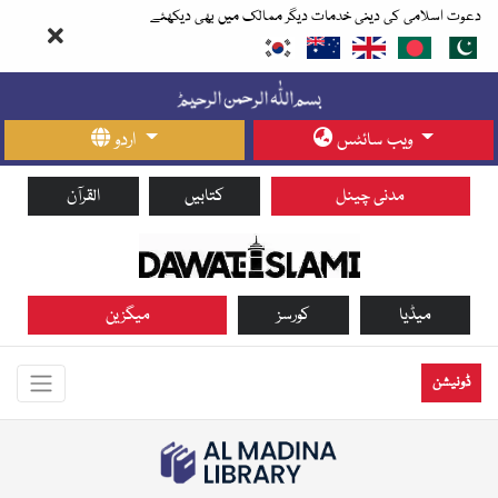
دعوت اسلامی کی دینی خدمات دیگر ممالک میں بھی دیکھئے
ویب سائٹس
اردو
مدنی چینل
کتابیں
القرآن
میڈیا
کورسز
میگزین
ڈونیشن