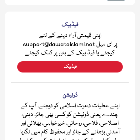
فیڈبیک
اپنی قیمتی آراء دینے کے لئے
support@dawateislami.net پر ای میل
کیجئے یا فیڈ بیک کے بٹن پر کلک کیجئے
فیڈبیک
ڈونیشن
اپنے عطیات دعوت اسلامی کو دیجئے، آپ کے
چندے یعنی ڈونیشن کو کسی بھی جائز، دینی،
اصلاحی، فلاحی، روحانی، خیرخواہی، بھلائی اور
آمدنی بڑھانے کے جائز اور محفوظ کام میں لگایا