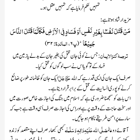
تمہیں حکم فرمایا ہے کہ تمہیں عقل ہو۔
:
مزید ارشاد ہوتا ہے
مَنْ قَتَلَ نَفْسًۢا بِغَیْرِ نَفْسٍ اَوْ فَسَادٍ فِی الْاَرْضِ فَكَاَنَّمَا قَتَلَ النَّاسَ
جَمِیْعًاؕ-
پ
، المائدۃ:
۳۲)
۶
(
ترجمۂ کنزالایمان
: جس نے کوئی جان قتل کی بغیر جان کے بدلے یا زمین میں
فساد کے تو گویا اس نے سب لوگوں کو قتل کیا۔
اللّٰہ
عَزَّوَجَلَّ
صرف ایک جان کی ایسی قدر ہے کہ
ایک جان کو ظالمانہ طور پر ضائع
کرنے کو پوری انسانیت کے قتل کے برابر قرار دیتا ہے۔
اس بات کو سمجھنا ضروری ہے کہ اسلام میں جنگ کی اجازت خاص صورت میں
اور سخت حاجت کے وقت پرہے اور اِس کی اجازت صرف اُسی وقت ہے جب کہ
سارے پر امن طریقے ناکام ہوجائیں ۔
صَلَّی اللّٰہ عَلَیْہِ وَاٰلِہٖ وَسَلَّم
آقائے دوعالم
نے کبھی کبھار صرف اپنے مقصد کو زندہ