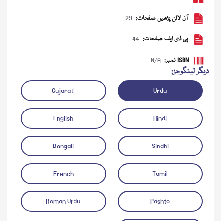
آن لائن پڑھیں صفحات:
29
پی ڈی ایف صفحات:
44
ISBN نمبر:
N/A
دیگر لینگوجز:
Gujarati
Urdu
English
Hindi
ڈاؤن لوڈ کریں
آڈیو چلائیں
Bengali
Sindhi
French
Tamil
Roman Urdu
Pashto