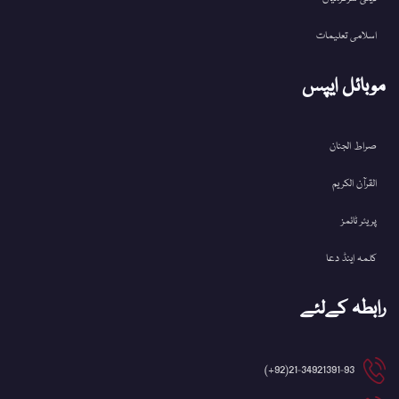
اسلامی تعلیمات
موبائل ایپس
صراط الجنان
القرآن الکریم
پریئر ٹائمز
کلمہ اینڈ دعا
رابطہ کےلئے
21-34921391-93(92+)