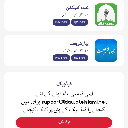
نعت کلیکشن
موبائل ایپلیکیشن
Play Store
App Store
بہار شریعت
موبائل ایپلیکیشن
Play Store
App Store
فیڈبیک
اپنی قیمتی آراء دینے کے لئے
support@dawateislami.net پر ای میل
کیجئے یا فیڈ بیک کے بٹن پر کلک کیجئے
فیڈبیک