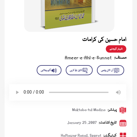
امام حسین کی کرامات
شیئر کیجئے
مصنف:
Ameer-e-Ahl-e-Sunnat
پبلشر:
Maktaba-tul-Madina
تاریخ اشاعت:
January 25 ,2007
کیٹیگری:
Seerat
,
Haftawar Rasail