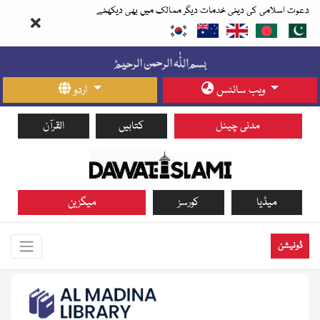
دعوت اسلامی کی دینی خدمات دیگر ممالک میں بھی دیکھئے
ویب سائٹس
اردو
مدنی چینل
کتابیں
القرآن
میڈیا
کورسز
میگزین
ڈونیشن