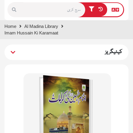
Type 1 or more characters for
Home
Al Madina Library
results.
Imam Hussain Ki Karamaat
کیٹیگریز