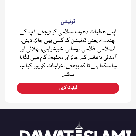
ڈونیشن
اپنے عطیات دعوت اسلامی کو دیجئے، آپ کے
چندے یعنی ڈونیشن کو کسی بھی جائز، دینی،
اصلاحی، فلاحی، روحانی، خیرخواہی، بھلائی اور
آمدنی بڑھانے کے جائز اور محفوظ کام میں لگایا
جا سکتا ہے تا کہ بڑھتے اخراجات کو پورا کیا جا
سکے.
ڈونیٹ کریں