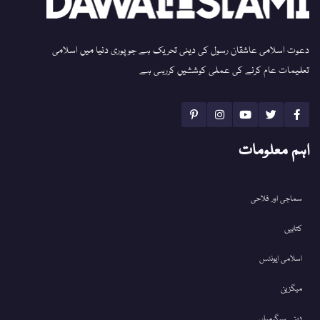
دعوت اسلامی عاشقان رسول کی دینی تحریک ہے جو پوری دنیا میں اسلامی
تعلیمات عام کرنے کی عملی کوششیں کررہی ہے
اہم معلومات
سماجی اور فلاحی
کتابیں
اسلامی ایونٹس
میگزین
دینی سرگرمیاں