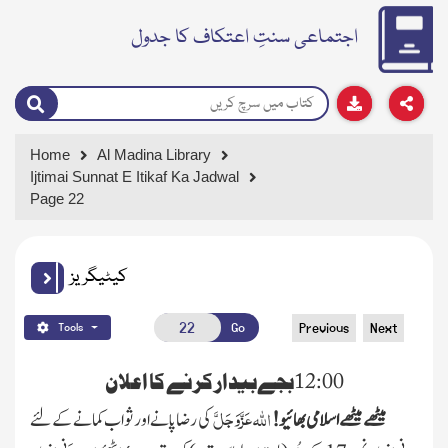
اجتماعی سنتِ اعتکاف کا جدول
Home
Al Madina Library
Ijtimai Sunnat E Itikaf Ka Jadwal
Page 22
کیٹیگریز
Go
Previous
Next
Tools
12:00بجےبیدار کرنے کا اعلان
عَزَّوَجَلَّ
اللہ
میٹھے میٹھے اسلامی بھائیو!
کی رضاپانے اور ثواب کمانے کے لئے