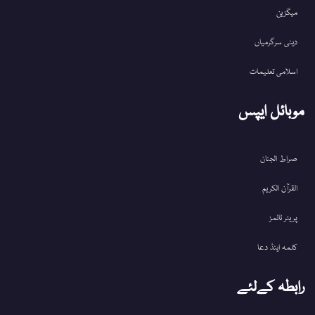
میگزین
دینی سرگرمیاں
اسلامی تعلیمات
موبائل ایپس
صراط الجنان
القرآن الکریم
پریئر ٹائمز
کلمہ اینڈ دعا
رابطہ کےلئے