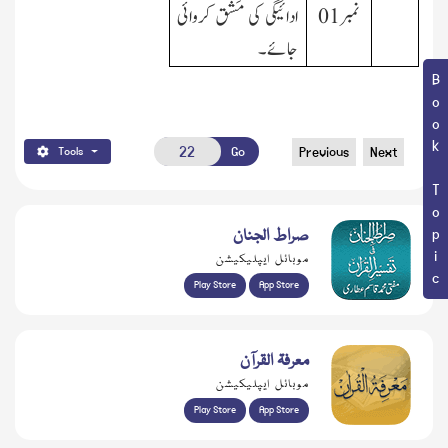
نمبر01
ادائیگی کی مَشق کروائی
جائے۔
Book Topic
Go
Previous
Next
Tools
صراط الجنان
موبائل ایپلیکیشن
Play Store
App Store
معرفۃ القرآن
موبائل ایپلیکیشن
Play Store
App Store