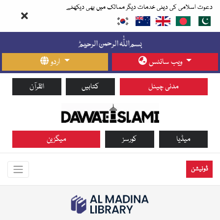
دعوت اسلامی کی دینی خدمات دیگر ممالک میں بھی دیکھئے
ویب سائٹس
اردو
مدنی چینل
کتابیں
القرآن
میڈیا
کورسز
میگزین
ڈونیشن