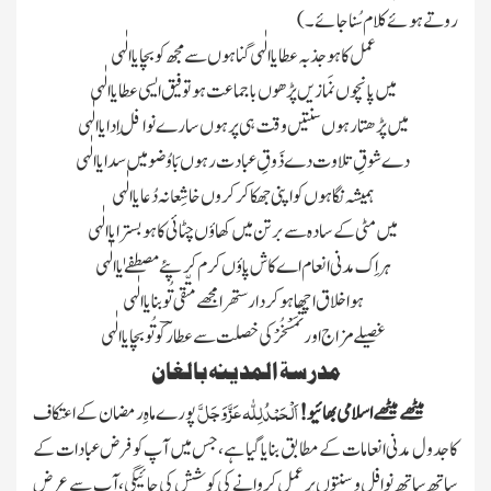
روتے ہوئے کلام سُنا جائے ۔)
عمل کا ہو جذبہ عطا یاالٰہی گناہوں سے مجھ کو بچا یاالٰہی
میں پانچوں نَمازیں پڑھوں باجماعت
ہو توفیق ایسی عطا یاالٰہی
میں پڑھتا رہوں سنتیں وقت ہی پر ہوں سارے نوافِل ادا یاالٰہی
دے شوقِ تلاوت دے ذَوقِ عبادت
رہوں بَاوُضو میں سدا یاالٰہی
ہمیشہ نگاہوں کو اپنی جھکا کر کروں خاشِعانہ دُعا یاالٰہی
میں مٹی کے سادہ سے برتن میں کھاؤں
چٹائی کا ہو بسترا یاالٰہی
ہر اِک مدنی انعام اے کاش پاؤں کرم کر پئے مصطفےٰ یاالٰہی
ہو اخلاق اچھا ہو کردار ستھرا مجھے متّقی تُو بنا یاالٰہی
غصیلے مزاج اور تَمَسْخُرْ کی خصلت سے عطارؔ کو تُو بچا یاالٰہی
مدرسۃ المدینہ بالغان
عَزَّ وَجَلَّ
اَلْحَمْدُلِلّٰہ
میٹھے میٹھے اسلامی بھائیو!
پورے ماہِ رمضان کے اعتکاف
کا جدول مدنی انعامات کے مطابق بنایا گیا ہے،جس میں آپ کو
فرض عبادات کے
ساتھ ساتھ نوافل و سنتوں پر عمل کروانے کی کوشش کی جائیگی،آپ سے عرض