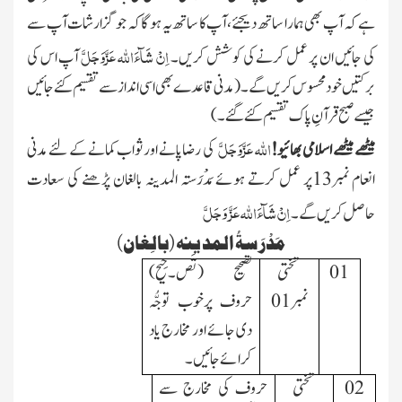
ہے کہ آپ بھی ہمارا ساتھ دیجئے،آپ کا ساتھ یہ ہو گا کہ جوگزارشات آپ سے
عَزَّوَجَلَّ
اِنْ شَآءَ
اللہ
کی جائیں ان پر عمل کرنے کی کوشش کریں۔
آپ اس کی
برکتیں خود محسوس کریں گے۔ (مدنی قاعدے بھی اسی انداز سے تقسیم کئے جائیں
جیسے صبح قرآنِ پاک تقسیم کئے گئے۔)
عَزَّوَجَلَّ
اللہ
میٹھے میٹھے اسلامی بھائیو!
کی رضاپانے اور ثواب کمانے کے لئے مدنی
انعام نمبر13پر عمل کرتے ہوئے مَدْرَستہ المدینہ بالغان پڑھنے کی سعادت
عَزَّ وَجَلَّ
اِنْ شَآءَ
اللہ
حاصل کریں گے۔
مَدْرَسۃُ المد ینہ (بالِغان)
01
تختی
تصحیح (تَص۔حِیح)
نمبر01
حروف پرخوب توجُّہ
دی جائے اور
مخارج یاد
کرائے جائیں۔
02
تختی
حروف کی مخارج سے