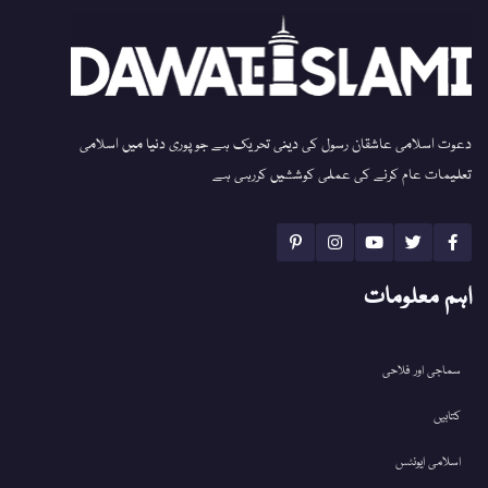
دعوت اسلامی عاشقان رسول کی دینی تحریک ہے جو پوری دنیا میں اسلامی
تعلیمات عام کرنے کی عملی کوششیں کررہی ہے
اہم معلومات
سماجی اور فلاحی
کتابیں
اسلامی ایونٹس