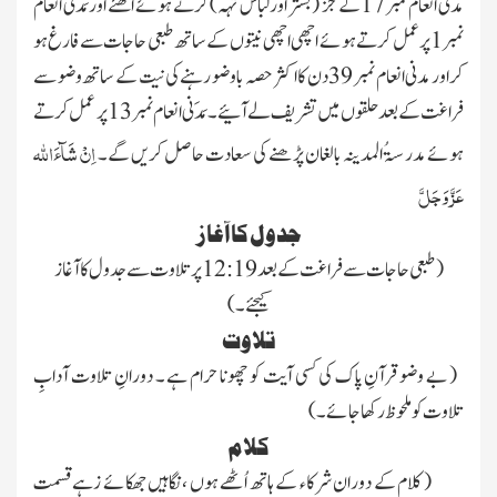
مدنی انعام نمبر 17کے جُز
(بستر اور لباس تہہ)
کرتے ہوئے اٹھئے اور مَدَنی انعام
نمبر1پر عمل کرتے ہوئے اچھی اچھی نیتوں کے ساتھ طبعی حاجات سے فارغ ہو
کراور مدنی انعام نمبر 39دن کا اکثر حصہ باوضو رہنے کی نیت کے ساتھ وضو سے
فراغت کے بعدحلقوں میں تشریف لے آئیے۔ مَدَنی انعام نمبر 13پر عمل کرتے
اِنْ شَآءَ
اللہ
ہوئے مدرسۃُ المدینہ بالغان پڑھنے کی سعادت حاصل کریں گے۔
عَزَّ وَجَلَّ
جدول کا آغاز
( طبعی حاجات سے فراغت کے بعد12:19 پرتلاوت سے جدول کا آغاز
کیجئے۔)
تلاوت
( بے وضو قرآنِ پاک کی کسی آیت کو چھونا حرام ہے ۔ دورانِ تلاوت آدابِ
تلاوت کو ملحوظ رکھا جائے ۔)
کلام
( کلام کے دوران شرکاء کے ہاتھ اُٹھے ہوں ،نگاہیں جھکائے زہے قسمت