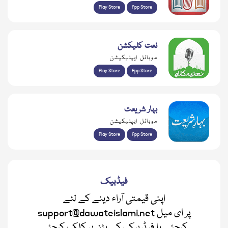
Play Store
App Store
نعت کلیکشن
موبائل ایپلیکیشن
Play Store
App Store
بہار شریعت
موبائل ایپلیکیشن
Play Store
App Store
فیڈبیک
اپنی قیمتی آراء دینے کے لئے
support@dawateislami.net پر ای میل
کیجئے یا فیڈ بیک کے بٹن پر کلک کیجئے