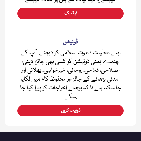
فیڈبیک
ڈونیشن
اپنے عطیات دعوت اسلامی کو دیجئے، آپ کے
چندے یعنی ڈونیشن کو کسی بھی جائز، دینی،
اصلاحی، فلاحی، روحانی، خیرخواہی، بھلائی اور
آمدنی بڑھانے کے جائز اور محفوظ کام میں لگایا
جا سکتا ہے تا کہ بڑھتے اخراجات کو پورا کیا جا
سکے.
ڈونیٹ کریں