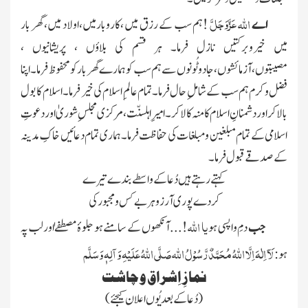
عَزَّوَجَلَّ
اللہ
اے
!ہم سب کے رزق میں ،کاروبارمیں،اولاد میں، گھر بار
میں خیروبرکتیں نازل فرما۔ ہر قسم کی بلاؤں ، پریشانیوں ،
مصیبتوں،آزمائشوں،جادو ٹُونوں سے ہم سب کو ہمارے گھر بار کو محفوظ فرما۔ اپنا
فضل و کرم ہم سب کے شاملِ حال فرما۔تمام عالمِ اسلام کی خیر فرما ۔اسلام کا بول
بالا کر اور دشمنانِ اسلام کا منہ کالا کر۔ امیرِاہلسنّت ، مرکزی مجلسِ شوریٰ اور دعوتِ
اسلامی کے تمام مبلغین و مبلغات کی حفاظت فرما۔ہماری تمام دعائیں خاکِ مدینہ
کے صدقے قبول فرما۔
کہتے رہتے ہیں دُعا کے واسطے بندے تیرے
کر دے پوری آرزو ہر بے کس و مجبور کی
یا
اللہ
جب
دمِ واپسی ہو
!...آنکھوں کے سامنے ہو جلوۂ مصطفےٰاور لب پہ
لَآ اِلٰہَ اِلَّا اللّٰہُ مُحَمَّدٌرَّسُوْلُ اللّٰہ
صَلَّی اللّٰہُ عَلَیْہِ وَآلِہٖ وَسَلَّم
ہو:
نمازِ اِشراق و چاشت
( دُعا کے بعدیُوں اعلان کیجئے )