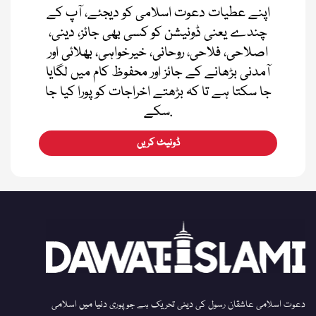
اپنے عطیات دعوت اسلامی کو دیجئے، آپ کے
چندے یعنی ڈونیشن کو کسی بھی جائز، دینی،
اصلاحی، فلاحی، روحانی، خیرخواہی، بھلائی اور
آمدنی بڑھانے کے جائز اور محفوظ کام میں لگایا
جا سکتا ہے تا کہ بڑھتے اخراجات کو پورا کیا جا
سکے.
ڈونیٹ کریں
دعوت اسلامی عاشقان رسول کی دینی تحریک ہے جو پوری دنیا میں اسلامی