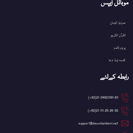
موبائل ایپس
صراط الجنان
القرآن الکریم
پریئر ٹائمز
کلمہ اینڈ دعا
رابطہ کےلئے
21-34921391-93(92+)
21-111-25-26-92(92+)
support@dawateislami.net