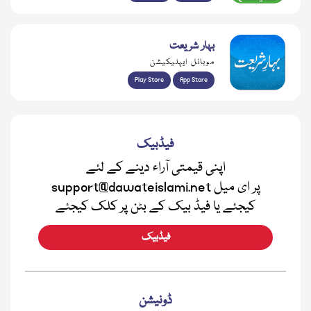
بہار شریعت
موبائل ایپلیکیشن
Play Store
App Store
فیڈبیک
اپنی قیمتی آراء دینے کے لئے
support@dawateislami.net پر ای میل
کیجئے یا فیڈ بیک کے بٹن پر کلک کیجئے
فیڈبیک
ڈونیشن