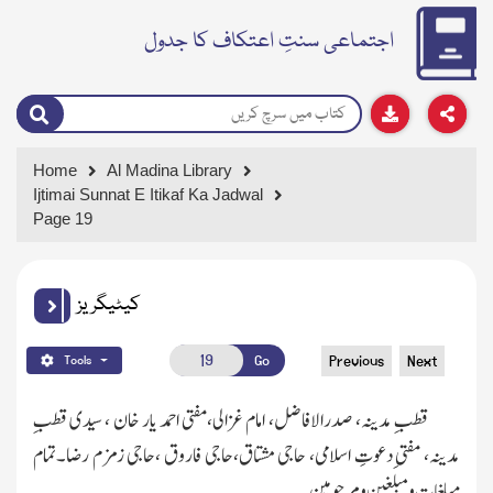
اجتماعی سنتِ اعتکاف کا جدول
Home
Al Madina Library
Ijtimai Sunnat E Itikaf Ka Jadwal
Page 19
کیٹیگریز
Go
Previous
Next
Tools
قطبِ مدینہ، صدرالافاضل، امام غزالی،مفتی احمد یار خان ، سیدی قطبِ
مدینہ، مفتی ِدعوتِ اسلامی، حاجی مشتاق،حاجی فاروق ،حاجی زمزم رضا۔تمام
مبلغات و مبلغین و مرحومین ۔