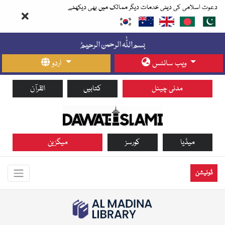
دعوت اسلامی کی دینی خدمات دیگر ممالک میں بھی دیکھئے
ویب سائٹس
اردو
مدنی چینل
کتابیں
القرآن
میڈیا
کورسز
میگزین
ڈونیشن