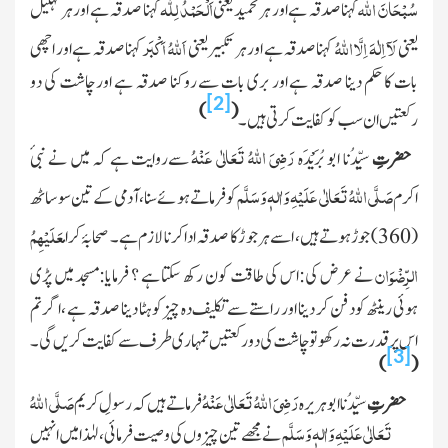
سُبْحَانَ اللّٰہ
اَلْحَمْدُ لِلّٰہ
کہناصدقہ ہے اور ہر تحمید یعنی
کہنا صدقہ ہے اور ہر تہلیل
لَآ اِلٰہَ اِلَّا اللّٰہُ
اَللّٰہُ اَکْبَر
یعنی
کہناصدقہ ہے اور ہر تکبیریعنی
کہنا صدقہ ہے اور اچھی
بات کا حکم دینا صدقہ ہے اور بری بات سے روکنا صدقہ ہے اور چاشت کی دو
[2]
)
(
رکعتیں ان سب کو کفایت کرتی ہیں۔
رَضِیَ
اللّٰہُ
تَعَالٰی عَنْہُ
حضرتِ
سیِّدُنا ابو بُرَیْدَہ
سے روایت ہے کہ میں نے نبیٔ
صَلَّی اللّٰہُ تَعَالٰی عَلَیْہِ وَاٰلہٖ وَسَلَّم
اکرم
کو فرماتے ہوئے سنا،آدمی کے تین سو ساٹھ
عَلَیْہِمُ
(360) جوڑ ہوتے ہیں، اسے ہر جو ڑ کا صدقہ ادا کرنا لازم ہے ۔ صحابۂ کرام
الرِّضْوَان
نے عرض کی:اس کی طاقت کون رکھ سکتا ہے ؟ فرمایا:مسجد میں پڑی
ہوئی رینٹھ کودفن کر دینا اور راستے سے تکلیف دہ چیز کو ہٹا دینا صدقہ ہے ،اگر تم
اس پر قدرت نہ رکھو تو چاشت کی دو رکعتیں تمہاری طر ف سے کفایت کریں گی ۔
[3]
)
(
رَضِیَ
اللّٰہُ
تَعَالٰی عَنْہُ
صَلَّی اللّٰہُ
حضرتِ
سیِّدُنا ابوہریرہ
فرماتے ہیں کہ رسولِ کریم
تَعَالٰی عَلَیْہِ وَاٰلہٖ وَسَلَّم
نے مجھے تین چیزوں کی وصیت فرمائی ، لہٰذامیں انہیں