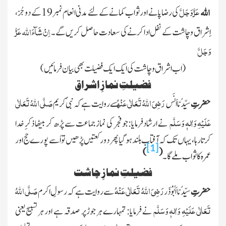
عَزَّ وَجَلَّ
الله
کی رضاپانے اور ثواب کمانے کے لئے مدنی انعام نمبر 19 کے دو جُز،
عَزَّ
اِنْ شَآءَ
اللہ
اِشراق وچاشت کے نفل ادا کرنے کی سعادت حاصل کریں گے۔
وَجَلَّ
( اب اشراق و چاشت کی ایک ایک فضیلت بھی بیان فرمائیں )
فضیلتِ نمازِ اشراق
رَضِیَ
اللّٰہُ
تَعَالٰی عَنْہُ
صَلَّی اللّٰہُ تَعَالٰی
حضرتِ
سیِّدُنا اَنَس
سے روایت ہے کہ نبیٔ کریم
عَلَیْہِ وَاٰلہٖ وَسَلَّم
نے ارشادفرمایا:جو فجر کی نمازجماعت سے پڑھ کر بیٹھا ذکرِ خدا
کرتا رہا، یہاں تک کہ آفتاب بلند ہوگیا پھر دو رکعتیں پڑھیں تو اُسے پورے حج اور
[1]
)
(
عمرہ کا ثواب ملے گا۔
فضیلتِ نمازِ چاشت
رَضِیَ
اللّٰہُ
تَعَالٰی عَنْہُ
صَلَّی اللّٰہُ
حضرتِ
سیِّدُنا اَبُوْذَر
سے روایت ہے کہ رسولِ اکرم
تَعَالٰی عَلَیْہِ وَاٰلہٖ وَسَلَّم
نے فرمایا: تمہارے ہر جوڑپر صدقہ ہے اور ہر تسبیح یعنی