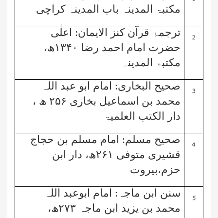
مکتبۃ المدینہ باب المدینہ کراچی
2
ترجمۂ قرآن کنز الایمان:
اعلٰی
حضرت امام احمد رضا
۱۳۴۰
ھ،
مکتبۃ المدینہ
3
صحیح البخاری:
امام ابو عبد اللہ
محمد بن اسماعیل بخاری
۲۵۶
ھ ،
دار الکتب العلمیۃ
4
صحیح مسلم:
امام مسلم بن حجاج
قشیری متوفی
۲۶۱
ھ، دار ابن
حزم،بیروت
5
سنن ابن ماجہ:
امام ابوعبد اللہ
محمد بن یزید ابن ماجہ
۲۷۳
ھ،