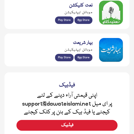
نعت کلیکشن
موبائل ایپلیکیشن
Play Store
App Store
بہار شریعت
موبائل ایپلیکیشن
Play Store
App Store
فیڈبیک
اپنی قیمتی آراء دینے کے لئے
support@dawateislami.net پر ای میل
کیجئے یا فیڈ بیک کے بٹن پر کلک کیجئے
فیڈبیک