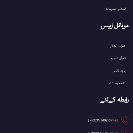
اسلامی تعلیمات
موبائل ایپس
صراط الجنان
القرآن الکریم
پریئر ٹائمز
کلمہ اینڈ دعا
رابطہ کےلئے
21-34921391-93(92+)