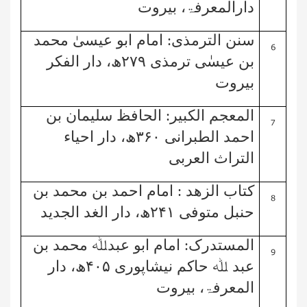
دارالمعرفۃ، بیروت
6
سنن الترمذی:
امام ابو عیسیٰ محمد
بن عیسٰی ترمذی
۲۷۹
ھ، دار الفکر
بیروت
7
المعجم الکبیر:
الحافظ سلیمان بن
احمد الطبرانی
۳۶۰
ھ، دار احیاء
التراث العربی
8
کتاب الزھد
: امام احمد بن محمد بن
حنبل متوفی
۲۴۱
ھ، دار الغد الجدید
9
المستدرک:
امام ابو عبدﷲ محمد بن
عبد ﷲ حاکم نیشاپوری
۴۰۵
ھ، دار
المعرفۃ، بیروت