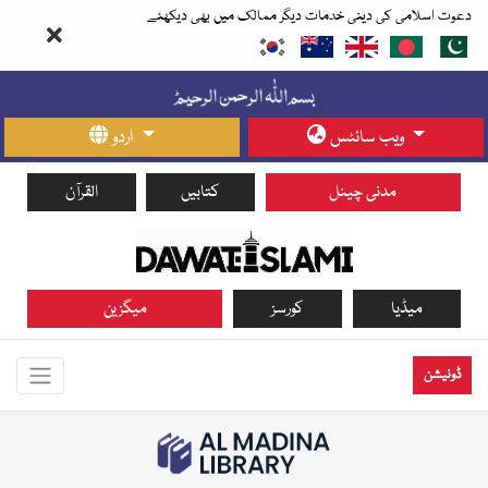
دعوت اسلامی کی دینی خدمات دیگر ممالک میں بھی دیکھئے
ویب سائٹس
اردو
مدنی چینل
کتابیں
القرآن
میڈیا
کورسز
میگزین
ڈونیشن