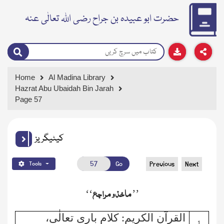
حضرت ابو عبیدہ بن جراح رضی اللہ تعالٰی عنہ
Home
Al Madina Library
Hazrat Abu Ubaidah Bin Jarah
Page 57
کیٹیگریز
Go
Previous
Next
Tools
ماخذ و مراجع
‘‘
’’
1
القرآن الکریم
:
کلام باری تعالٰی،