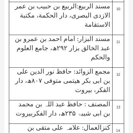
:
10
مسند الربیع
الربيع بن حبيب بن عمر
الازدی البصری، دار الحكمة،
مكتبة
الاستقامة
11
مسند البزار:
امام احمد بن عمرو بن
عبد الخالق بزار
۲۹۲
ھ، جامع العلوم
والحکم
12
مجمع الزوائد
:
حافظ نور الدین علی
بن ابی بکر ھیتمی متوفی
۸۰۷
ھ،
دار
الفکر، بیروت
13
المصنف :
حافظ عبد اللہ بن محمد
بن ابی شیبۃ
۲۳۵
ھ، دار الفکربیروت
14
کنزالعمال
: علامہ علی متقی بن