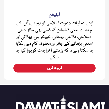
ڈونیشن
اپنے عطیات دعوت اسلامی کو دیجئے، آپ کے
چندے یعنی ڈونیشن کو کسی بھی جائز، دینی،
اصلاحی، فلاحی، روحانی، خیرخواہی، بھلائی اور
آمدنی بڑھانے کے جائز اور محفوظ کام میں لگایا
جا سکتا ہے تا کہ بڑھتے اخراجات کو پورا کیا جا
سکے.
ڈونیٹ کریں