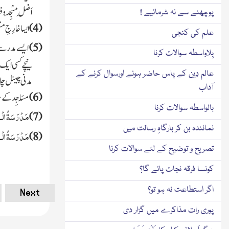
اَصْلِ
مَسْجِد
و ف
پوچھنے سے نہ شرمائیے !
(
4
)
ایسا خارِجِ
مَس
علم کی کنجی
(
5
)
ایسے مدرس
بِلاواسطہ سوالات کرنا
نیچے کسی ایک
عالم دِین کے پاس حاضر ہونے اورسوال کرنے کے
مدنی چینل چل
آداب
(
6
)
مَسَاجِد کے 
بالواسطہ سوالات کرنا
مَدْرَسَةُ الْـم
)
7
(
نمائندہ بن کر بارگاہِ رسالت میں
مَدْرَسَةُ الْـم
)
8
(
تصریح و توضیح کے لئے سوالات کرنا
کونسا فرقہ نجات پائے گا؟
اگر استطاعت نہ ہو تو؟
Next
پوری رات مذاکرے میں گزار دی