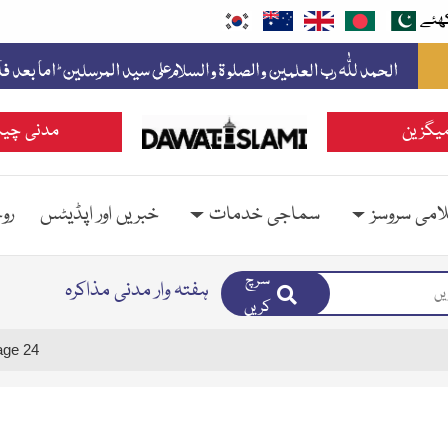
ھئے
یگزین
مدنی چین
امی سروسز
سماجی خدمات
خبریں اور اپڈیٹس
رو
سرچ
ہفتہ وار مدنی مذاکرہ
کریں
age 24