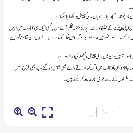
 ۔
یں)
دیکھنا نہ سمجھا جائے وہاں مدنی چینل دیکھا جا سکتا ہے ۔
اِعْتِبَار
ھَیْئَت
ن اپنی
کے
سے
مَسْجِد
کا حِصّہ نَظَر آتے ہیں یا کسی ایک ہی عِمارَت میں اوپر یا
ں)
کے مدرسے لگتے ہیں عام طور پر لوگ اس جگہ کو مدرسہ بولتے ہیں ، ان تمام جگہوں پر
)
ہوتے ہیں ، ان میں مدنی چینل دیکھنے کی اِجازَت ہے ۔
 جاتا ہو ، ان
اَوقات
میں اگر کچھ عَلاقے والے بھی شامِل ہو گئے تب بھی
حَرَج
نہیں۔
سلسلوں کے لئے عوامی اجتماعات کر سکتے ہیں۔