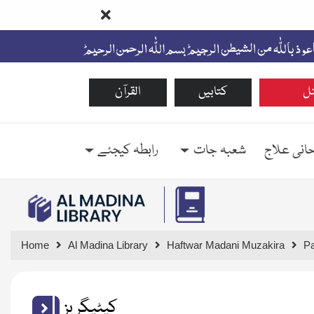
ل
کتابیں
القرآن
حانی علاج
شعبہ جات
رابطہ کیجئے
Home
Al Madina Library
Haftwar Madani Muzakira
P
کیٹیگریز