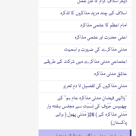
دیگر اَسلاف کرام کا طَرْزِ عَمَل
اسلاف کے چند مزید مذاکروں کا تذکرہ
امام اعظم کا علمی مذاکرہ
اعلیٰ حضرت اور علمی مذاکرہ
مدنی مذاکرے کی ضرورت و اہمیت
اجتماعی مدنی مذاکرے میں شرکت کے طریقے
عاشِقِ مدنی مذاکرہ
مدنی مذاکروں کی تفصیل تا دمِ تحریر
’’یااِلٰہی فیضانِ مدنی مذاکرہ عام ہو‘‘ کے
چھبیس حُرُوف کی نِسْبَت سے مجلس ہفتہ وار
مَدَنی مذاکرہ کے ) 26( مَدَنی پھول ( برائے
پاکستان)