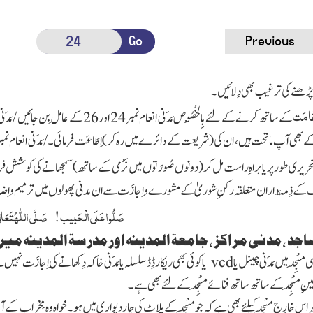
Go
Previous
پڑھنے کی ترغیب بھی دِلائیں۔
قَامَت
کے ساتھ کرنے کے لئے بِالْخُصُوص مَدَنی انعام نمبر 24 اور 26 کے عامِل بن جائیں / مَدَنی انعام نمبر 24: کیا آج آپ نے مرکزی مجلسِ شوریٰ ، کابینات ، مُشاورتیں و دیگر
بھی آپ ماتحت ہیں ، ان کی
( شریعت کے دائرے میں رہ کر)
اِطَاعَت فرمائی۔
/ مَدَنی انعام نمبر 26: کسی ذِمَّہ 
 تحریری طور پر یا براہِ راست مل کر
( دونوں صُورَتوں میں نَرْمی کے ساتھ)
سمجھانے کی کوشش فرما
 کے ذِمَّہ داران متعلقہ رکنِ شوریٰ کے مشورے و اِجازَت سے ان مدنی پھولوں
میں ترمیم و اِض
صَلُّوا عَلَی الْحَبیب ! صَلَّی
اللّٰہُ
تَعَال
جد ، مدنی مراکز ، جامعۃ المدینہ اور مدرسۃ المدینہ 
سی
مَسْجِد
میں
مَدَنی
چینل
یا
vcd
یا کوئی بھی ریکارڈِڈ سلسلہ یا
مَدَنی
خاکہ دِکھانے کی اِجازَت نہیں 
عینِ
مَسْجِد
کے ساتھ ساتھ فنائے
مَسْجِد
کے لئے بھی ہے ۔
ہر اس خارِجِ
مَسْجِد
کیلئے بھی ہے کہ جو
مَسْجِد
کے پلاٹ کی چار دیواری میں ہو۔ خواہ وہ مِحْراب کے آگ