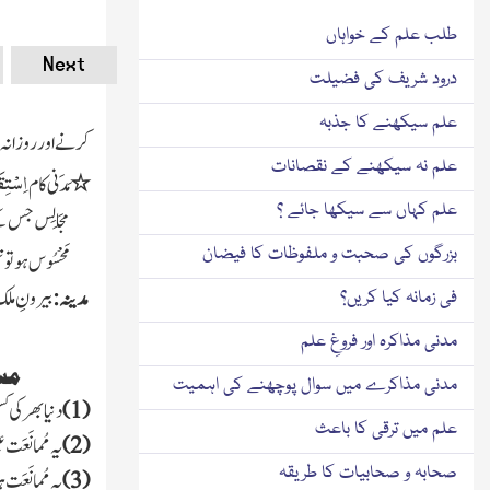
طلب علم کے خواہاں
Next
درود شریف کی فضیلت
علم سیکھنے کا جذبہ
کرنے اور روزانہ 
علم نہ سیکھنے کے نقصانات
اِسْتِ
٭
مَدَنی کام
علم کہاں سے سیکھا جائے ؟
مَجَالِس
جس کے 
بزرگوں کی صحبت و ملفوظات کا فیضان
مَحْسُوس ہو تو
مدینہ:
بیرونِ ملک
فی زمانہ کیا کریں؟
مدنی مذاکرہ اور فروغِ علم
مسا
مدنی مذاکرے میں سوال پوچھنے کی اہمیت
(
1
)
دنیا بھر کی ک
علم میں ترقی کا باعث
(
2
)
یہ مُمانَعَت 
صحابہ و صحابیات کا طریقہ
(
3
)
یہ مُمانَعَت 