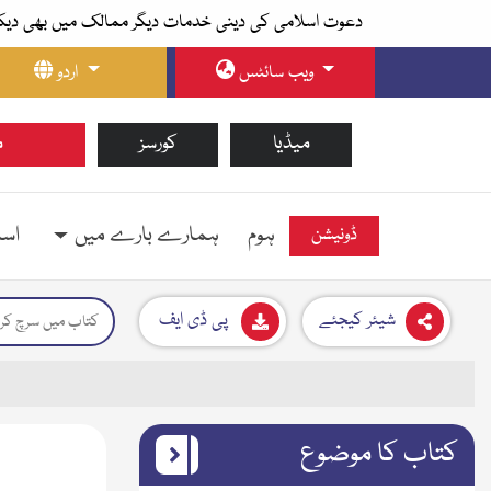
دعوت اسلامی کی دینی خدمات دیگر ممالک میں بھی دیک
ویب سائٹس
اردو
میڈیا
کورسز
م
ہوم
ہمارے بارے میں
اسل
ڈونیشن
شیئر کیجئے
پی ڈی ایف
کتاب کا موضوع