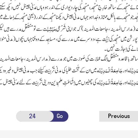
نائے
مَسْجِد
کے ساتھ خارِجِ
مَسْجِد
،
مَسْجِد
کی چار دیواری کے اندر ہو وہاں
مَدَنی
چینل نہیں دیکھ سکتے
ْجِد
جو
مَسْجِد
سے بِالْکُل ممتاز و جُدا ہو جہاں مدنی چینل دیکھنا
مَسْجِد
کے اندر
( یعنی
مَسْجِد
کے اِحاطے م
حَیْثِـیَّت
ے
( مدارس المدینہ ، جامعات المدینہ)
کہ جو اپنی
شَرْعِی
سے تو مُسْتَقِل مدرسے ہیں لیک
 پورشن میں
مَسْجِد
کی نِیَّت ہے ، دوسرے میں مدرسے کی ، مَساجِد کے وہ فنا جہاں بچوں
( مدنی منو
انے کی اِجازَت نہیں ۔
ساتھ باقاعدہ مُسْتَقِل الگ عِمارَت کی صُورَت میں جو مدرسے
( مدارس المدینہ ، جامعات المدینہ 
َدِیْنَه
جَامِعَةُ الْـمَدِیْنَه
اور
میں ان کے
تَحْت
طلبا کی مدنی
تَرْبِیَت
کیلئے جب مدنی چینل وغیرہ دیکھا
َدِیْنَه
جَامِعَةُ الْـمَدِیْنَه
اور
کی چھٹیوں میں اِشَاعَتِ
عِلْمِ
دین و دینی
تَرْبِیَت
کے لئے
مَدَنی
چینل کے 
Go
Previous