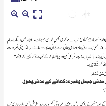
تمام
دار
( یا عام اسلامی بھائی)
سے بُرائی صادِر ہو جائے اور اِصْلَاح کی ضَرورت
مَعَاذَ
اللہ
ئی یا
بِلا اِجازَتِ شَرْعِی کسی اور پر اِظْہَار کر کے غیبت کا گناہِ کبیرہ کر بیٹھے ؟
افہ کر سکتے ہیں۔
ٰی عَلٰی مُحَمَّد
میں مدنی چینل وغیرہ دکھانے کے مدنی پھول
ہے ۔
ے ہو یا
مَسْجِد
کے دائیں ، بائیں یا پیچھے ۔ خواہ جگہ کم ہو یا زیادہ۔ غَرَضْ جس چار دیواری میں