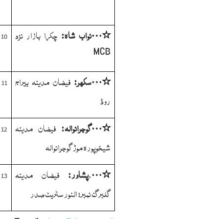
نواب
شاہ:
چکرا بازار نزد
10
…
٭
MCB
سکھر:
فیضان مدینہ بیراج
11
…
٭
روڈ
گوجرانوالہ:
فیضان مدینہ
12
…
٭
شیخوپورہ موڑ گوجرانوالہ
پشاور:
فیضان مدینہ
13
…
٭
.
گلبرگ نمبر1 النور سٹریٹ صدر