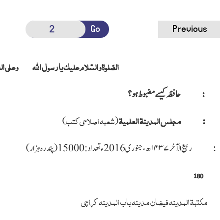
Go
Previous
الصّلوة والسّلام عليك يارسول الله وعلى الك
حافظہ کیسے مضبوط ہو؟
مجلس المدینۃ العلمیۃ
شعبہ اصلاحی کتب
)
(
:
ربیع الآخر ۱۴۳۷ھ، جنوری 2016 ء تعداد:15000 (پندرہ ہزار)
180
مکتبۃ المدینہ فیضان مدینہ باب المدینہ کراچی