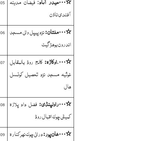
حیدر آباد
: فیضان مدینہ
05
…
٭
آفندی ٹاؤن
ملتان:
نزد پیپل والی مسجد
06
…
٭
اندرون بوہڑ گیٹ
اوکاڑہ:
کالج روڈ بالمقابل
07
…
٭
.
غوثیہ مسجد نزد تحصیل کونسل
ہال
راولپنڈی:
فضل داد پلازہ
08
…
٭
کمیٹی چوک اقبال روڈ
خان
پور:
درانی چوک نہر کنارہ
09
…
٭