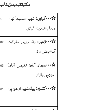
مکتبۃ المدینہ کی شاخی
کراچی:
شہید مسجد کھارا
01
…
٭
در باب المدینہ کراچی
لاھور:
داتا دربار مارکیٹ
02
…
٭
گنج بخش روڈ
سردار آباد:
فیصل آباد
03
…
٭
(
)
امین پور بازار
کشمیر:
چوک شہیداں میر پور
04
…
٭