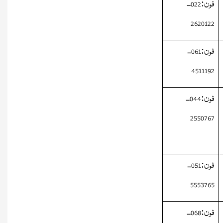
فون:022-
2620122
فون:061-
4511192
فون:044-
2550767
فون:051-
5553765
فون:068-