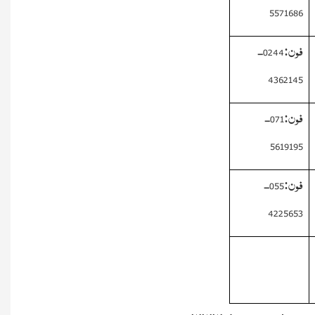
5571686
فون:0244-
4362145
فون:071-
5619195
فون:055-
4225653