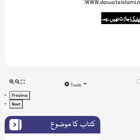
:
WWW.dawateislami.n
پنے کی اِجازت نہیں ہے۔
Tools
Previous
Next
کتاب کا موضوع