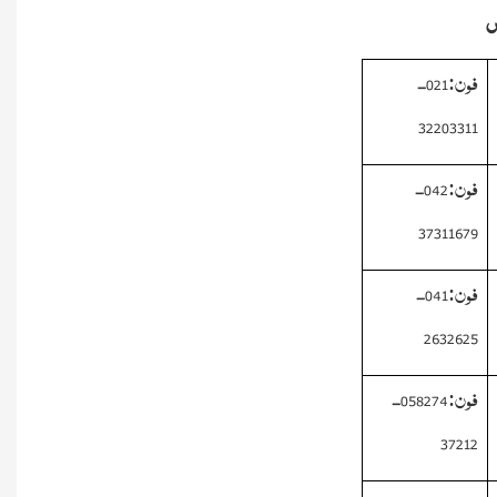
ں
فون:021-
32203311
فون:042-
37311679
فون:041-
2632625
فون:058274-
37212