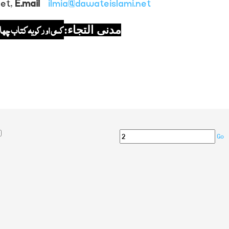
et,
E.mail
ilmia@dawateislami.net
کسی اور کو یہ کتاب چھا
مدنی التجاء:
Go