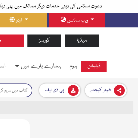
دعوت اسلامی کی دینی خدمات دیگر ممالک میں بھی دیک
ویب سائٹس
اردو
میڈیا
کورسز
م
ہوم
ہمارے بارے میں
اسل
ڈونیشن
شیئر کیجئے
پی ڈی ایف