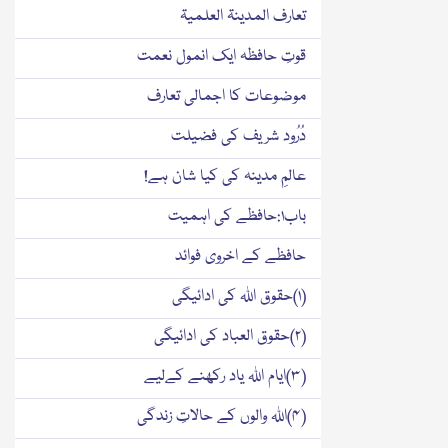
تعارف المدینۃ العلمیۃ
قوتِ حافظہ ایک انمول نعمت
موضوعات کا اجمالی تعارف
دُرُود شریف کی فضيلت
عالمِ مدینہ کی کیا شان ہے!
باب۱:حافظے کی اہمیت
حافظے کے اخروی فوائد
(۱)حقوق اللہ کی ادائیگی
(۲)حقوق العباد کی ادائیگی
(۳)ایام اللہ یاد رکھنے کےلیے
(۴)اللہ والوں کے حالاتِ زندگی