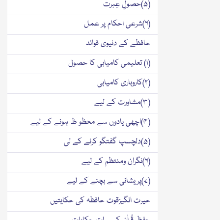
(۵)حصولِ عِبرت
(۶)شرعی احکام پر عمل
حافظے کے دنیوی فوائد
(۱) تعلیمی کامیابی کا حصول
(۲)کاروباری کامیابی
(۳)مشاورت کے لیے
(۴)اچھی یادوں سے محظو ظ ہونے کے لیے
(۵)دلچسپ گفتگو کرنے کے لی
(۶)نگران ومنتظم کے لیے
(۷)پریشانی سے بچنے کے لیے
حیرت انگیزقوت حافظہ کی حکایتیں