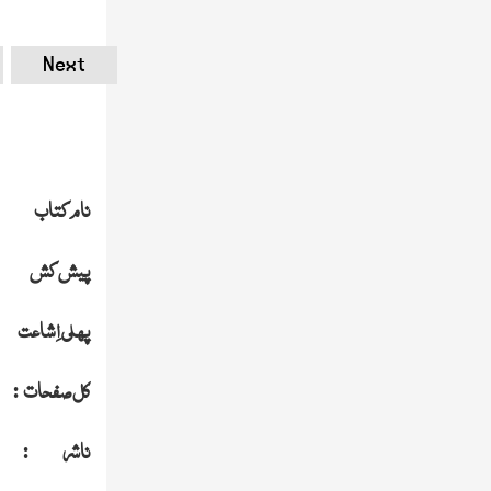
Next
نام كتاب
:
پیش کش
:
پہلی اِشاعت
کل صفحات
:
ناشر
: