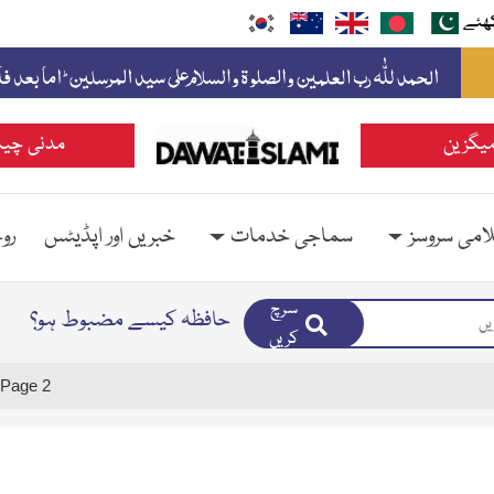
ھئے
یگزین
مدنی چین
امی سروسز
سماجی خدمات
خبریں اور اپڈیٹس
رو
سرچ
حافظہ کیسے مضبوط ہو؟
کریں
Page 2