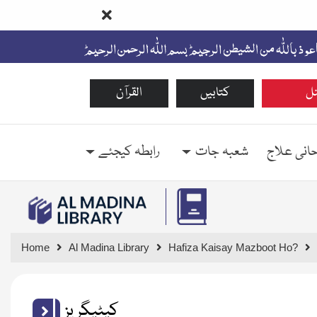
ل
کتابیں
القرآن
حانی علاج
شعبہ جات
رابطہ کیجئے
Home
Al Madina Library
Hafiza Kaisay Mazboot Ho?
کیٹیگریز