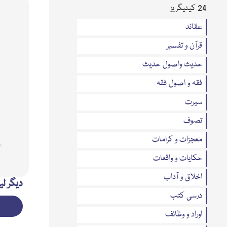
24 کیٹیگریز
عقائد
قرآن و تفسیر
حدیث واصول حدیث
فقہ و اصول فقہ
سیرت
تصوف
معجزات و کرامات
حکایات و واقعات
اخلاق و آداب
دیگر لی
درسی کتب
اوراد و وظائف