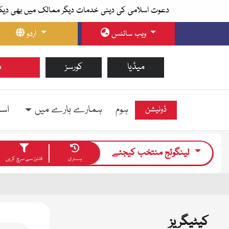
دعوت اسلامی کی دینی خدمات دیگر ممالک میں بھی دیک
ویب سائٹس
اردو
میڈیا
کورسز
م
ہوم
ہمارے بارے میں
اسل
ڈونیشن
لینگوئج منتخب کیجئے
ہسٹری
فلٹرز سے سرچ کریں
کیٹیگریز