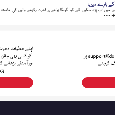
کے بارے میں:
ے میں آپ پڑھ سکیں گے:کیا گونگا بولنے پر قدرت رکھنے والوں کی امامت ک
 ۔ ۔ ۔
اپنے عطیات دعوت 
اپنی قیمتی آراء دینے کے لئے support@dawateislami.net پر
کو کسی بھی جائز، 
لک کیجئے
اور آمدنی بڑھانے ک
بڑھ