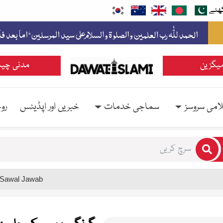
ھئے
یگزین
مدنی چین
امی سروسز
سماجی خدمات
خبریں اور اپڈیٹس
رو
rs for results.
 Sawal Jawab