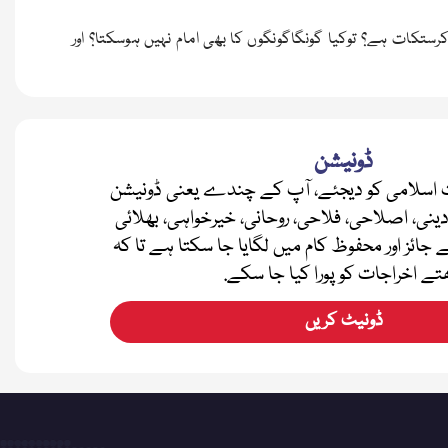
رستکات ہے؟ توکیا گونگاگونگوں کا بھی امام نہیں ہوسکتا؟ اور
ڈونیشن
اسلامی کو دیجئے، آپ کے چندے یعنی ڈونیشن
دینی، اصلاحی، فلاحی، روحانی، خیرخواہی، بھلائی
ے جائز اور محفوظ کام میں لگایا جا سکتا ہے تا کہ
تے اخراجات کو پورا کیا جا سکے.
ڈونیٹ کریں