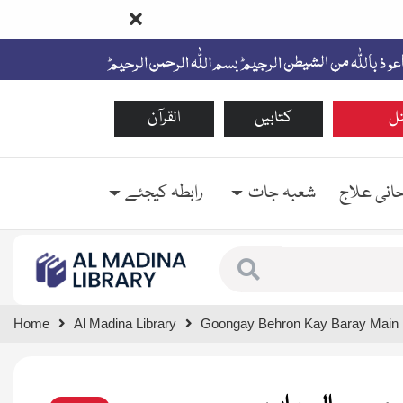
ل
کتابیں
القرآن
حانی علاج
شعبہ جات
رابطہ کیجئے
Type 1 or more characte
Home
Al Madina Library
Goongay Behron Kay Baray Main