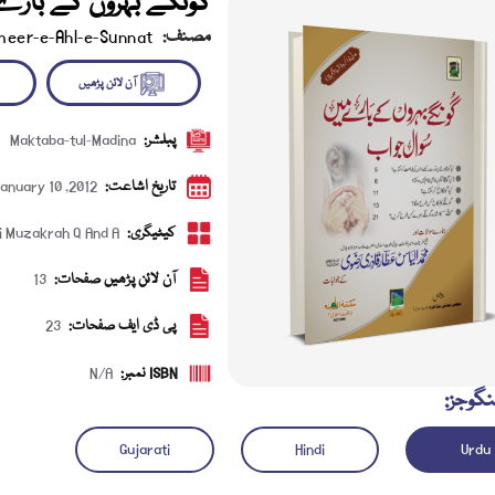
گونگے بہروں کے بارے
مصنف:
meer-e-Ahl-e-Sunnat
پبلشر:
Maktaba-tul-Madina
آن لائن پڑھیں
ڈاؤن 
تاریخ اشاعت:
anuary 10 ,2012
کیٹیگری:
 Muzakrah Q And A
آن لائن پڑھیں صفحات:
13
پی ڈی ایف صفحات:
23
ISBN نمبر:
N/A
نگوجز:
Gujarati
Hindi
Urdu