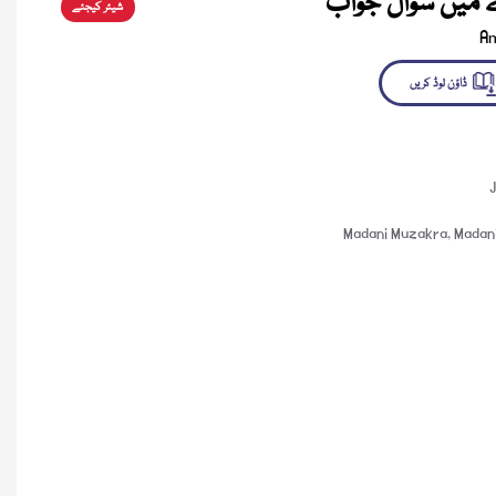
 میں سوال جواب
شیئر کیجئے
A
لوڈ کریں
J
Madani Muzakra
,
Madani