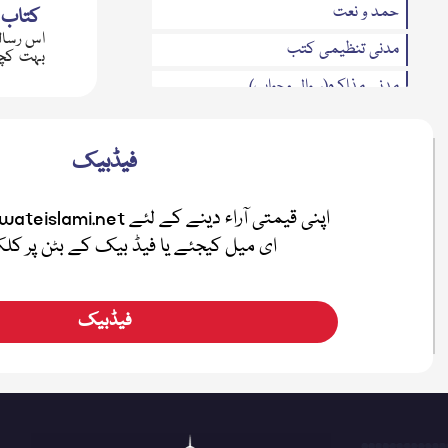
حمد و نعت
کتاب 
اس رسال
مدنی تنظیمی کتب
بہت کچھ
مدنی مذاکرہ(سوال وجواب)
تحریری بیانات
فیڈبیک
متفرقات
مدنی بہاریں
فضائل
ای میل کیجئے یا فیڈ بیک کے بٹن پر ک
اطفال
صلہ رحمی
فیڈبیک
معرفۃ القرآن
نیکی کی دعوت
ہفتہ وار رسائل