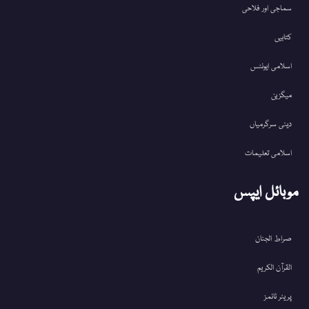
سماجی اور فلاحی
کتابیں
اسلامی ایونٹس
میگزین
دینی سرگرمیاں
اسلامی تعلیمات
موبائل ایپس
صراط الجنان
القرآن الکریم
پریئر ٹائمز