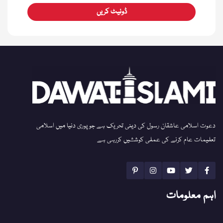
ڈونیٹ کریں
دعوت اسلامی عاشقان رسول کی دینی تحریک ہے جو پوری دنیا میں اسلامی
تعلیمات عام کرنے کی عملی کوششیں کررہی ہے
اہم معلومات