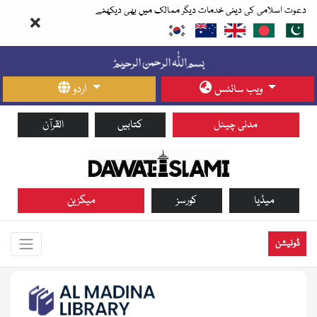
دعوت اسلامی کی دینی خدمات دیگر ممالک میں بھی دیکھئے
ویب سائٹس
اردو
مدنی چینل
کتابیں
القرآن
میڈیا
کورسز
میگزین
ڈونیشن