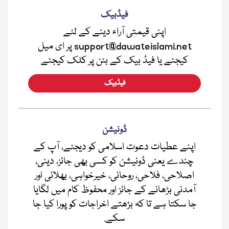
فیڈبیک
اپنی قیمتی آراء دینے کے لئے
support@dawateislami.net پر ای میل
کیجئے یا فیڈ بیک کے بٹن پر کلک کیجئے
فیڈبیک
ڈونیشن
اپنے عطیات دعوت اسلامی کو دیجئے، آپ کے
چندے یعنی ڈونیشن کو کسی بھی جائز، دینی،
اصلاحی، فلاحی، روحانی، خیرخواہی، بھلائی اور
آمدنی بڑھانے کے جائز اور محفوظ کام میں لگایا
جا سکتا ہے تا کہ بڑھتے اخراجات کو پورا کیا جا
سکے.