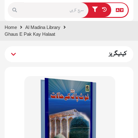
Type 1 or more characters for
Home
Al Madina Library
results.
Ghaus E Pak Kay Halaat
کیٹیگریز