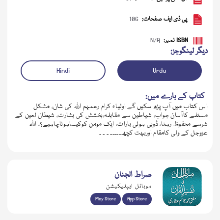
پی ڈی ایف صفحات:
106
ISBN نمبر:
N/A
دیگر لینگوجز:
Hindi
Urdu
کتاب کے بارے میں:
اس کتاب میں آپ پڑھ سکیں گے اولیاء کرام رحمہم اللہ کی شان، مشکل
مسئلے کاآسان جواب، شیاطین سے مقابلہ،بخشش کی بشارت، شیطان لعین کے
شرسے محفوظ رہنا، ڈوبی ہوئی بارات، ایک مومن کوکیساہوناچاہیے؟، اللہ
ڈاؤن لوڈ کریں
عزوجل کے ولی کامقام اوربہت کچھ۔۔۔۔۔ ۔ ۔ ۔
صراط الجنان
موبائل ایپلیکیشن
Play Store
App Store