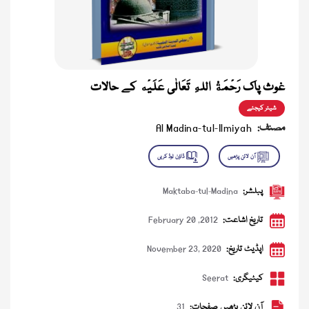
غوث پاک رَحْمَةُ اللهِ تَعَالٰی عَلَيْه کے حالات
شیئر کیجئے
مصنف:
Al Madina-tul-Ilmiyah
پبلشر:
Maktaba-tul-Madina
تاریخ اشاعت:
February 20 ,2012
اپڈیٹ تاریخ:
November 23, 2020
کیٹیگری:
Seerat
آن لائن پڑھیں صفحات:
31