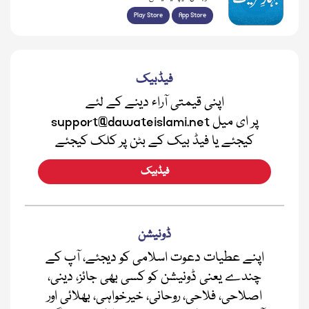
Play Store
App Store
فیڈبیک
اپنی قیمتی آراء دینے کے لئے
support@dawateislami.net پر ای میل
کیجئے یا فیڈ بیک کے بٹن پر کلک کیجئے
فیڈبیک
ڈونیشن
اپنے عطیات دعوت اسلامی کو دیجئے، آپ کے
چندے یعنی ڈونیشن کو کسی بھی جائز، دینی،
اصلاحی، فلاحی، روحانی، خیرخواہی، بھلائی اور