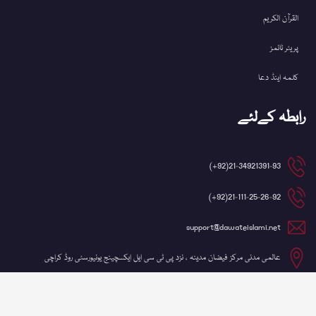
القرآن الکریم
پریئر ٹائمز
کلمہ اینڈ دعا
رابطہ کےلئے
21-34921391-93(92+)
21-111-25-26-92(92+)
support@dawateislami.net
عالمی مدنی مرکز فیضان مدینہ ، نزد پی ٹی سی ایل ایکسچینج یونیورسٹی روڈ کراچی
©کاپی رائٹ 2026 شعبہ آئی ٹی، دعوتِ اسلامی