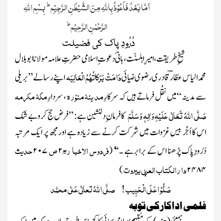
ط
اَمَّا بَعْدُ فَاَعُوْذُ بِاللّٰہِ مِنَ الشَّیْطٰنِ الرَّجِیْمِ
بِسْمِ اللہِ
ط
الرَّحْمٰنِ الرَّ حِیْم
دُرُودِ پاک کی فضیلت
شیخِ طریقت
، امیرِاہلسنّت، بانیٔ دعوت ِاسلامی حضرتِ علامہ مولانا ابوبلال
دَامَتْ بَرَکاتُہُمُ الْعَالِیَہ
محمد الیاس عطّارؔ قادری
رضوی ضیائی
اپنے رسالے
’’بریلی
مد ینۂ منوّرہ
مکۂ مکرمہ
سے مدینہ‘‘
میں نقْل فرماتے ہیں کہ
سرکارِ
، سردارِ
صَلَّی اللہُ تَعَالٰی عَلَیْہِ وَاٰلِہٖ وَسَلَّمَ
کافرمان ِدلنشین ہے
:
’’فرض حج کروبے شک
اس کا اَجْر بیس غزوات میں شرکت کرنے سے زیادہ ہے اور مجھ پر ایک مرتبہ
فردوس الاخبا رج
ص
حدیث
دُرُودِپاک پڑھنا اس کے برابرہے ۔‘
‘
(
۲
۲۰۷
دا رالکتاب العربی بیروت
)
۲۴۸۴
صَلُّوْ ا عَلَی الْحَبِیب ! صلَّی اللّٰہُ تعالٰی عَلٰی محمَّد
فلمی اداکارکی توبہ