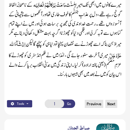
دَامَتْ بَرَکاتُہُمُ الْعَالِیَہ
میرے کانوں میں ابھی تک امیرِ اہلسنّت
کے ناصِحانَہ الفاظ
گونج رہے تھے ، دل پر عذابِ جَہَنَّم کا خوف طاری تھا اورآنکھوں سے پشیمانی کے
آنسو رَواں تھے ۔رحمت خداوندی کی مجھ پر برسات ہوئی اور میں نے اپنے تمام
گناہوں سے توبہ کر لی اور فِلمی دنیا کو چھوڑنا اگرچہ بہت مشکل دکھائی دیتا ہے مگر
اِنْ شَآءَاللہ
میرا ذہن بنا کہ اسے چھوڑنے سے نقصان پہنچا تو دنیا ہی کو پہنچے گا لیکن
عَزَّ وَجَلَّ
میری آخرت سنور جائے گی ، لہٰذا میں نے فلم انڈسٹری کوچھوڑنے کا
عزمِ مُصَمَّم
(یعنی پختہ ارادہ)
کر لیا ۔اپنی زندگی میں مَدَنی انقلاب برپا کرنے والے
اس بیان کو میں نے بعد میں بھی بیسیوں بار سُنا ۔
Go
Previous
Next
Tools
صراط الجنان