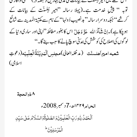
اس سلسلے میں امیرِ اَہلسنّت کے بیانات کی مَدنی بہاریں (حِصہ
3
) ’’فلمی اداکار کی
توبہ ‘‘ پیشِ خدمت ہے۔(پہلا رسالہ ’’امیرِ اَہلسنّت کے بیانات کے
کرشمے‘‘جبکہ دوسرا رسالہ ’’بدنصیب دُولہا‘‘کے نام سے مکتبۃ المدینہ سے شائع
اِنْ شَآءَ اللہ
عَزَّ وَجَلَّ
ہوچکا ہے)۔
اس کا بغور مطالَعَہ’’اپنی اور ساری دنیا کے
لوگوں کی اصلاح کی کوشش کی مَدَنی سوچ پانے کا سبب بنے گا۔‘‘
شعبہ امیرِ اَہلسنّت
مجلسِ اَلْمَدِیْنَۃُ الْعِلْمِیّہ
(مد ظلہ العالی)
(دعوتِ
اسلامی)
ذوالحجۃ
۸
الحرام
۱۴۲۹
ھ،
دسمبر
2008ء
7
اَلْحَمْدُ لِلّٰہِ رَبِّ الْعٰلَمِیْنَ وَ الصَّلٰوۃُ وَالسَّلَامُ عَلٰی سَیِّدِ
ط
الْمُرْسَلِیْنَ