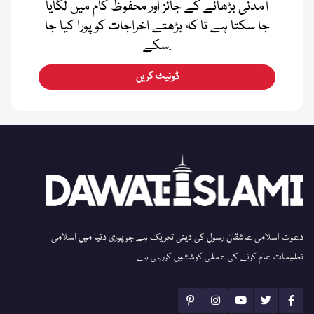
آمدنی بڑھانے کے جائز اور محفوظ کام میں لگایا
جا سکتا ہے تا کہ بڑھتے اخراجات کو پورا کیا جا
سکے.
ڈونیٹ کریں
دعوت اسلامی عاشقان رسول کی دینی تحریک ہے جو پوری دنیا میں اسلامی
تعلیمات عام کرنے کی عملی کوششیں کررہی ہے