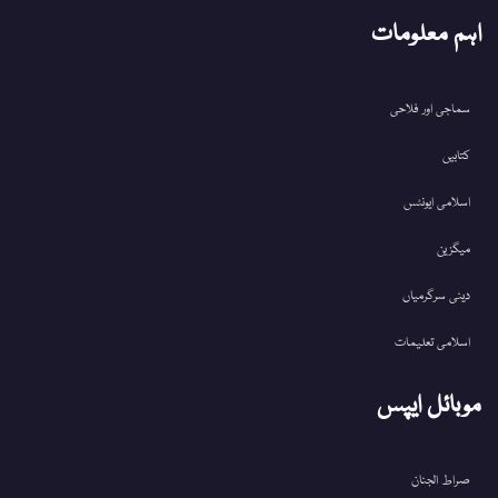
اہم معلومات
سماجی اور فلاحی
کتابیں
اسلامی ایونٹس
میگزین
دینی سرگرمیاں
اسلامی تعلیمات
موبائل ایپس
صراط الجنان