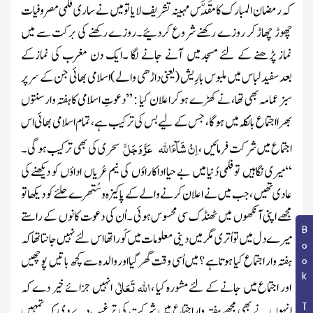
کہ رمضان المبارک کا مُقَدَّس مہینہ تشریف لایا تو میں نے ساری فلمی مصروفیات
چھوڑ چھاڑ کر روزے رکھنے شروع کردئیے۔روزے رکھنے کی برکت سے میں
نماز پڑھنے کے لئے مسجدمیں آنے جانے لگا ۔ایک دن مغرب کی نمازکے
بعدسفید لباس میں ملبوس بارِیش (یعنی داڑھی والے)اسلامی بھائی جن کے سر پر
سبز عمامہ بھی تھا ، نے کھڑے ہوکراعلان کیا : ’’ دعوتِ اسلامی کاہفتہ وارسنتوں
بھرا اجتماع بائکلہ میں ہوگا ، جس کے لیے بس کی ترکیب ہے ، تمام اسلامی بھائی اس
اِنْ شَآءَاللہ
عَزَّ وَجَلَّ
اجتماع میں شرکت فرمائیں ،
سحری کی بھی ترکیب ہو گی۔
‘‘میری نگاہیں تو فلمی دُنیا میں بے حیا اداکاراؤں کی نیم عُریاں اداؤں کو دیکھنے کی
عادی تھیں ، جب میں نے اعلان کرنے والے کے پاکیزہ وسُتھرے حلئے کو دیکھا تو
مجھے اپنی آنکھوں میں ٹھنڈک سی محسوس ہوئی ۔اُن کی دعوت کانوں کے راستے
Book Topic
میرے دل میں تو اُتری مگر میں دینی معلومات میں کَورا تھا اس لئے نہیں جانتا تھا کہ
ہفتہ وار اجتماع کیا ہوتاہے ؟ میں اُسی وقت گھرگیااوروالدہ سے کچھ باتیں پوچھیں
اللّٰہ
تَعَالٰی
اور اجتماع میں جانے کے لئے مشورہ کیا ،
انہیں جزائے خیر دے کہ
انہوں نے بھی مجھے ہفتہ واراجتماع میں شرکت کی ترغیب دے دی کہ تمہیں