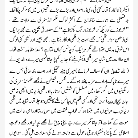
بمبئی
( ھند)
کے مُقِیم اسلامی بھائی کاکچھ اس طرح بیان ہے کہ میں ایک
ایکٹر
(ادا کار)
تھا۔ کئی ٹی وی ڈراموں اوربڑے بڑے تھیٹروں میں کام کرچکاتھا۔
بدقسمتی سے ہمارے خاندان کے اکثر لوگ
فلم انڈسٹری
سے وابستہ تھے ،
’’خربوزے کو دیکھ کر خربوزہ رنگ پکڑتا ہے‘‘ کے مصداق بچپن سے مجھ پر ایک
ہی دُھن سوار تھی کہ مجھے بہت بڑافلمی اداکار بنناہے ۔مجھ جیسے اور بھی کئی لوگ
اس شوقِ بد میں مبتلا تھے مگر ہر ایک کوچانس کہا ں ملتا ہے؟ لہٰذا مقابلہ سخت تھا ۔
ان حالات میں شاید میرافلمی ایکٹربننے کا جذبہ کم پڑجاتا لیکن میرے والدین نے
اللّٰہ
تَعَالٰی
(
ان کو معاف فرمائے) میری پیٹھ تھپکی اور ہمت بندھائی جس سے
میرے ناپاک ارادے مزید پختہ ہوگئے ۔ نفس وشیطٰن نے مجھے فلم انڈسٹری کی
رنگینیوں میں گُم رکھا ، میں مسلسل کوششیں کرتا رہا اور فلمی دُنیا میں اچھی خاصی
جان پہچان پیدا کر لی تھی اورکسی فلم میں چانس ملنے کا یقین ہوچلا تھا۔ شاید میں فِلمی
دنیا کی بے حیائیوں میں مبتلا ہو کر خوابِ غفلت میں سویا رہتا اور اسی حالت میں
عَزَّ وَجَلَّ
موت کے گھاٹ اُتر جاتا مگر میرے ربّ
نے مجھے بچا لیا اور مجھے دعوتِ
اسلامی کے پاکیزہ مُشکبار مَدَنی ماحول سے وابستہ ہونے کی سعادت مل گئی ۔ ہوا یوں