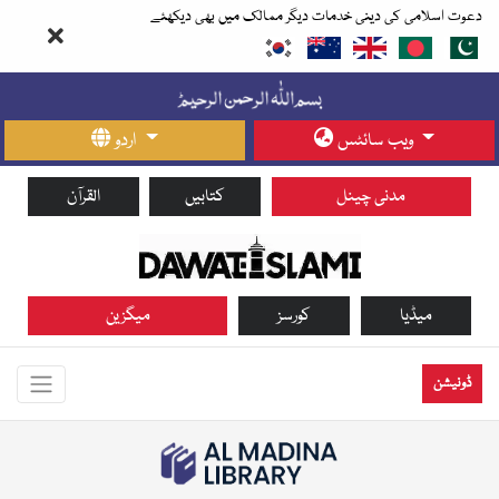
دعوت اسلامی کی دینی خدمات دیگر ممالک میں بھی دیکھئے
ویب سائٹس
اردو
مدنی چینل
کتابیں
القرآن
میڈیا
کورسز
میگزین
ڈونیشن