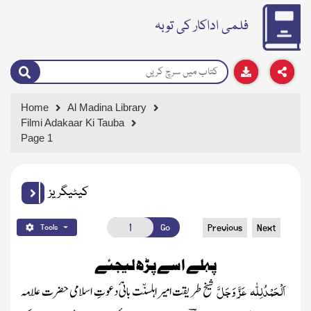
فلمی اداکار کی توبہ
Home
Al Madina Library
Filmi Adakaar Ki Tauba
Page 1
کیٹیگریز
Go
Previous
Next
Tools
پہلے اسے پڑھ لیجئے
اَلْحَمْدُلِلّٰہ
عَزَّ وَجَلَّ
شیخ طریقت امیر اہلسنّت بانیٔ دعوتِ اسلامی حضرت علّامہ