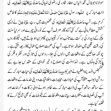
دَامَتْ بَرَکاتُہُمُ الْعَالِیَہ
مولانا ابوبلال محمد الیاس عطاؔر قادری رضوی ضیائی
کی
اللّٰہ
عَزَّ وَجَلَّ
صَلَّی اللہُ تَعَالٰی عَلَیْہِ وَاٰلِہٖ وَسَلَّمَ
ذاتِ مبارکہ پر
و رسول
و
کا خاص
دَامَتْ بَرَکاتُہُمُ الْعَالِیَہ
عَزَّ وَجَلَّ
کرم ہے۔ آپ
کی شخصیت میں
ربّ
نے ایسی
کشش عطا فرمائی ہے کہ کئی گناہ گار صرف آپ کے نورانی چہرے اور سراپأ سنت
پیکر کے دیدار کی برکت سے تائب ہو کر نیکیوں پر
گامزن
ہو جاتے ہیں ، نیکو کاروں
کی رقت قلبی میں اضافہ ہو تا ہے۔ آ پ کی صحبت
اصلاحِ اعمال
کا ذریعہ بنتی ہے ۔
چونکہ صالحین کے واقعات میں دلوں کی جِلا، روحوں کی تازگی اورنظر و فکر کی
پاکیزگی
پِنْہاں
ہے۔ لہٰذا امّت کی اصلاح و خیر خواہی کے مقدس جذبے کے
دَامَتْ بَرَکاتُہُمُ الْعَالِیَہ
تَحتمجلس المدینۃ العلمیۃ نے امیرِ اَہلسنّت
کی حیاتِ مبارکہ کے
روشن ابواب مثلاًآپ کی عبادات، مجاہَدات، اخلاقیات و دینی خدمات کے واقعات
کے ساتھ ساتھ آپ کی ذاتِ مبارَکہ سے ظاہر ہونے والی بَرَکات و کرامات اور
آپ کی تصنیفات و مکتوبات ، بیانات و ملفوظات کے فُیُوضات کو بھی شائع کرنے کا
قَصْد کیا ہے۔