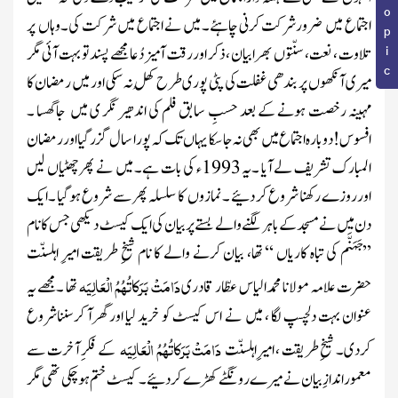
اجتماع میں ضرورشرکت کرنی چاہئے۔ میں نے اجتماع میں شرکت کی۔وہاں پر
تلاوت ، نعت ، سنّتوں بھرابیان ، ذکر اور رقت آمیز دُعا مجھے پسند تو بہت آئی مگر
میری آنکھوں پر بندھی غفلت کی پٹی پوری طرح کھُل نہ سکی اور میں رمضان کا
مہینہ رخصت ہونے کے بعد حسبِ سابق فلم کی اندھیر نگر ی میں جاگھسا ۔
افسوس!دوبارہ اجتماع میں بھی نہ جاسکا یہاں تک کہ پورا سال گزر گیااوررمضان
المبارک تشریف لے آیا ۔یہ
1993
ء کی بات ہے۔ میں نے پھر چھٹیاں لیں
اورروزے رکھنا شروع کر دئیے ۔نمازوں کا سلسلہ پھر سے شروع ہوگیا ۔ایک
دن میں نے مسجد کے باہر لگنے والے بستے پر بیان کی ایک کیسٹ دیکھی جس کا نام
’’جَہَنَّم کی تباہ کاریاں ‘‘ تھا، بیان کرنے والے کا نام شیخِ طریقت امیرِ اہلسنّت
دَامَتْ بَرَکاتُہُمُ الْعَالِیَہ
حضرت علامہ مولانا محمدالیاس عطّار قادری
تھا ۔مجھے یہ
عنوان بہت دلچسپ لگا ، میں نے اس کیسٹ کو خرید لیا اور گھرآ کرسنناشروع
دَامَتْ بَرَکاتُہُمُ الْعَالِیَہ
کردی۔ شیخِ طریقت ، امیرِاہلسنّت
کے فکرِ آخرت سے
معموراندازِبیان نے میرے رونگٹے کھڑے کردئیے۔ کیسٹ ختم ہوچکی تھی مگر