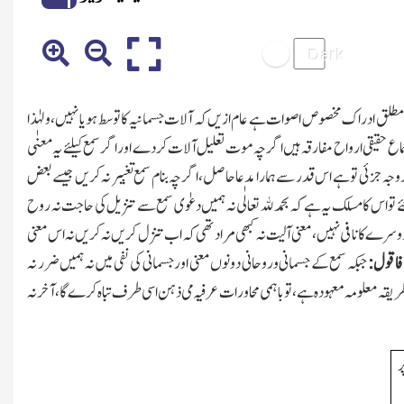
ی مطلق ادراك مخصوص اصوات ہے عام ازیں کہ آلات جسمانیہ کا توسط ہو یا نہیں، ولہٰذا
اع حقیقی ارواح مفارقہ ہیں
اگر چہ موت تعلیل آلات کردے اور اگر سمع کیلئے یہ معنٰی
جہ جزئی تو ہے اس قدر سے ہمارا مدعا حاصل، اگر چہ بنام سمع تغبیر نہ کریں جیسے بعض
ے تو اس کا مسل
ك
یہ ہے کہ بحمدﷲ تعالٰی نہ ہمیں دعوٰی سمع سے تنزیل کی حاجت نہ روح
رے کانافی نہیں، معنی آلیت نہ کبھی مراد تھی کہ اب تنزل کریں
نہ کریں نہ اس معنی
فاقول:
جبکہ سمع کے جسمانی وروحانی دونوں معنی اور جسمانی کی نفی میں نہ ہمیں ضرر نہ
ریقہ معلومہ معہودہ ہے، تو باہمی محاورات عرفیہ می ذہن اسی طرف تباہ کرے گا، آخر نہ
ر