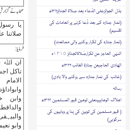
صحابہ نے گزارش
بذل الجوائِزعلی الدّعاء بعد صلاۃ الجنائِز۱۳۱۱ھ
(نمازِ جنازہ کے بعد دُعا کرنے پر انعامات کی
یا رسو
تقسیم)
صلاتنا ع
(نماز جنازہ کی تکرار روکنے والی ممانعت)
فرمایا:
النہی الحاجز عن تکرارصَلاۃالجنائِز ١٣١٥ہ
ان اﷲ ح
الھادی الحاجبعن جنازۃ الغائب ۱۳۲۶ھ
تاکل اجسا
(غائب کی نماز جنازہ سے روکنے والا ہادی)
الامام
رسالہ
وابواداؤ
وابن خ
اھلاك الوھابیینعلٰی توھین قبور المسلمین ۱۳۲۲ھ
والداق
( قبور مسلمین کی توہین کی بِنا پر وہابیوں کی
والبیہقی
سرکوبی)
وابو نعی