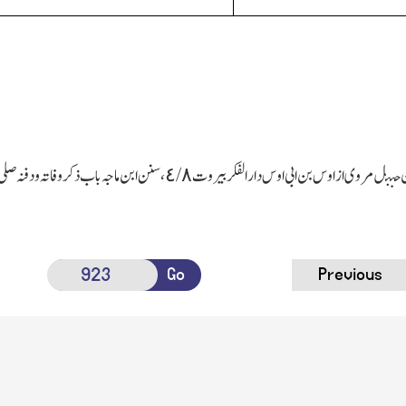
 حن
ب
Go
Previous