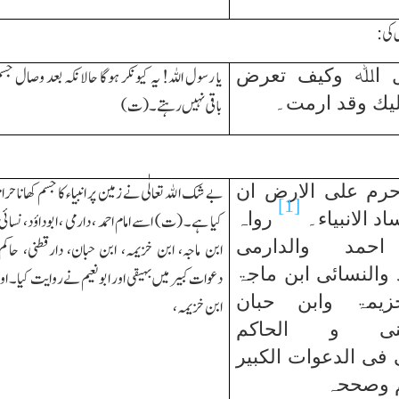
 کی:
ل اﷲ وکیف تعرض
یا رسول اللہ! یہ کیونکر ہوگا حالانکہ بعد وصال جس
لیك وقد ارمت۔
باقی نہیں رہتے۔ (ت)
رم علی الارض ان
بے شك اﷲ تعالٰی نے زمین پر انبیاء کا جسم کھانا حرا
[1]
د الانبیا
ء
۔
رواہ
کیا ہے۔ (ت) اسے امام احمد ، دارمی ، ابوداؤد، نسائی
 احمد والدارمی
ابن ماجہ، ابن خزیمہ، ابن حبان، دارقطنی، حاکم
د والنسائی ابن ماجۃ
دعوات کبیر میں بہیقی اور ابو نعیم نے روایت کیا۔ او
زیمۃ وابن حبان
ابن خزیمہ،
طنی و الحاکم
 فی الدعوات الکبیر
م وصححہ