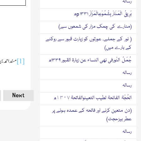
رسالہ
بَرِیقُ الْمَنَارْ بِشُمُوْعِالْمَزَارْ p ۱۳۳۱ھ
(منارے کی چمك مزار کی شمعوں سے)
( نور کے جملے، عورتوں کو زیارت قبور سے روکنے
کے بارے میں)
مسند احمد بن
جُمَلُ النّورفی نھی النساء عن زیارۃ القبور ۱۳۳۹ھ
[1]
رسالہ
رسالہ
Next
الحُجّۃ الفائحۃ لطیب التعینوالفاتحۃ ١٣٠٧ھ
(دن متعین کرنے اور فاتحہ کے عمدہ ہونے پر
عطر بیزحجت)
رسالہ