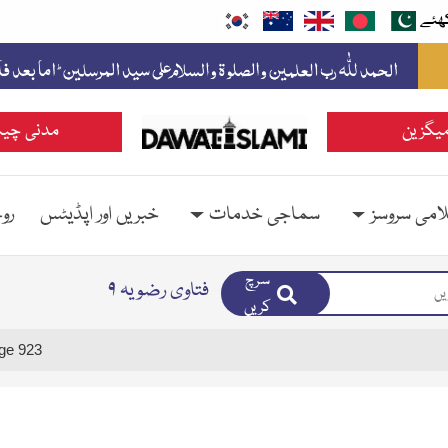
ھئے
یگزین
مدنی چین
امی سروسز
سماجی خدمات
خبریں اور اپڈیٹس
رو
سرچ
فتاوی رضویہ ۹
کریں
ge 923