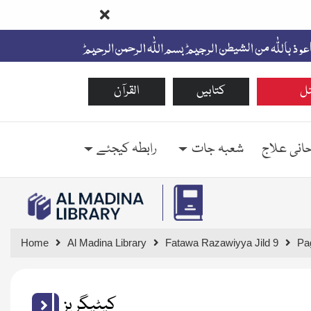
ل
کتابیں
القرآن
حانی علاج
شعبہ جات
رابطہ کیجئے
Home
Al Madina Library
Fatawa Razawiyya Jild 9
Pa
کیٹیگریز