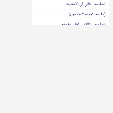
المقصد الثانی فی الاحادیث
(مقصد دوم احادیث میں)
المقصد الثالثفی اقوال العلماء
(مقصد سوم علماء کے اقوال میں)
تذییل اہماجل واعظم
رسالہ
الوفاق المتینبین سماع الدّفین وجواب الیمین
١٣١٦ھ
(مدفون کے سننے اور مسئلہ قسم کے درمیان
محکم مطا بقت)