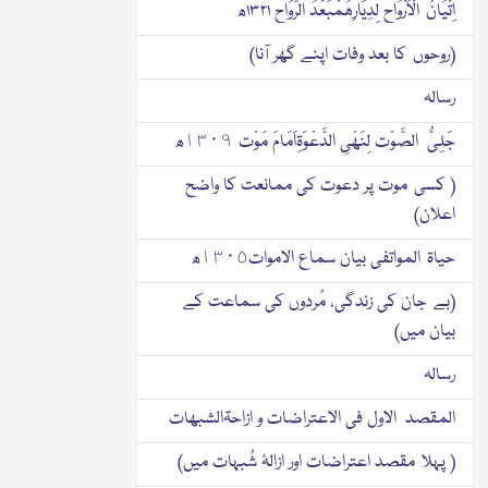
اِتْیَانُ الْاَرْوَاح لِدِیَارِھَمْبَعْدَ الرَّوَاح ۱۳۲۱ھ
(روحوں کا بعد وفات اپنے گھر آنا)
رسالہ
جَلِیُّ الصَّوْت لِنَھْیِ الدَّعْوَۃِاَمَامَ مَوْت ١٣٠٩ھ
( کسی موت پر دعوت کی ممانعت کا واضح
اعلان)
حیاۃ المواتفی بیان سماع الاموات١٣٠٥ھ
(بے جان کی زندگی، مُردوں کی سماعت کے
بیان میں)
رسالہ
المقصد الاول فی الاعتراضات و ازاحۃالشبھات
( پہلا مقصد اعتراضات اور ازالۂ شُبہات میں)