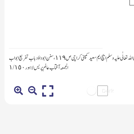
ل مروی از اوس بن ابی اوس دارالفکر بیروت ٤/٨،سنن ابن ماجہ باب ذکر وفاتہ ودفنہ صلی اﷲ تعالٰی علیہ وسلم ایچ ایم سعید کمپنی کراچی ص١١٩، سنن ابو داؤد باب تفریع ابواب
الجمعہ آفتاب عالم پریس لاہور ١/١٥٠