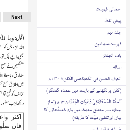
اجمالی فہرست
Next
پیش لفظ
جلد نہم
اقول:
وبا ﷲ
فہرست مضامین
اﷲ عزوجل کو سمیع
باب الجنائز
بھی مانیے بلکہ ت
متکلمین نے سمع وب
رسالہ
مفارق، یا معاذا
الحرف الحسن فی الکتابۃعلی الکفن١٣٠٨ھ
میں اطلاق سمع مح
(کفن پر لکھنے کے بارے میں عمدہ گفتگو )
مخالف کو نفع تو اح
اَلْمنَّۃُ الْمُمْتَازَۃفِیْ دَعْوَاتِ الْجَنَازَۃ ۱۳۱۸ ھ (نمازِ
دیکھا جب حضور اقد
جنازہ سے متعلق حدیث میں وارد شدہدُعاؤں کا
اکثر وا
بیان اور تلقینِ میّت کا طریقہ)
فان صلٰ
طریقہ تلقینِ قبر: