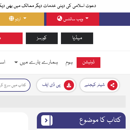
دعوت اسلامی کی دینی خدمات دیگر ممالک میں بھی دیک
ویب سائٹس
اردو
میڈیا
کورسز
م
ہوم
ہمارے بارے میں
اسل
ڈونیشن
شیئر کیجئے
پی ڈی ایف
کتاب کا موضوع