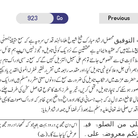
Go
Previous
محصل ارشاد مبارك شیخ شیوخ علماء الہند قدس سرہ یہ ہے کہ سمع حقیقۃً بمعنٰ
 التوفیق
 مانتے ہیں کہ عقیدہ ایمانیہ ہے محققین کے نزدیك کوئی تاویل وتجو
ز نہیں اس ل
ی
ے ہم قائل سم
وسط آلات ہی سے مخصوص جانئے تو ہم علٰی سبیل التنزیل کہیں گے کہ سمع نہ سہی ادراك تام برو
صر الٰہی جل وعلا کو یونہی تاویل کیا، اور مقدمہ رابعہ میں
تقر
ی
ر فقیر غفرلہ المولی القدیر یا د کیجئ
ﷲ حضرت عزت میں ارتکاب تاویل کی ضرورت سمع کے دونوں معنی مقرر ومسلم ہیں اور ایك دوس
صور ہوسکے کہ ناچار تاویل وتحمل کریں، خیر یہ طرز بحث کا تنوع تھا اصل سخن کی طرف چلئے،
تمال قاطع استدلال نہ کہ جب جسمانی ہی کا ارادہ راجح و
واضح ہو پر ظاہر کہ ادراك اصوات کا یہی ط
س صلی اﷲ تعالٰی علیہ وسلم نے بعد ذکر فضائل جمعہ ارشاد فرمایا:
علی من الصلوۃ فیہ
اس دن مجھ پر درود بہت ب
ھی
جو کہ تمھارا درود مجھ پ
وتکم معروضۃ علی۔
عرض کیا جائے گا۔ (ت)