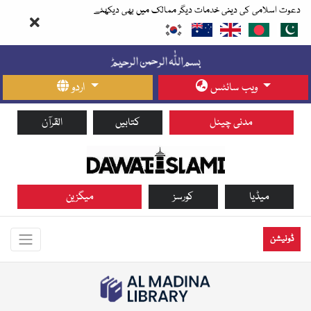
دعوت اسلامی کی دینی خدمات دیگر ممالک میں بھی دیکھئے
ویب سائٹس
اردو
مدنی چینل
کتابیں
القرآن
میڈیا
کورسز
میگزین
ڈونیشن