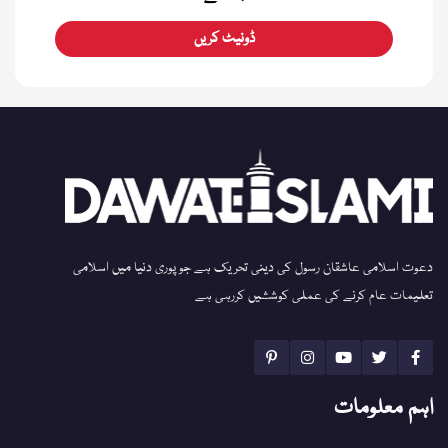
ڈونیٹ کریں
دعوت اسلامی عاشقان رسول کی دینی تحریک ہے جو پوری دنیا میں اسلامی
تعلیمات عام کرنے کی عملی کوششیں کررہی ہے
اہم معلومات