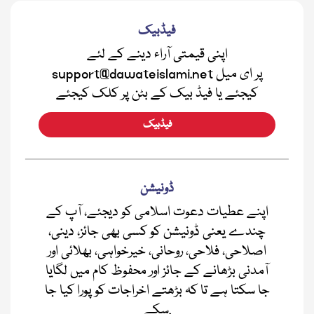
فیڈبیک
اپنی قیمتی آراء دینے کے لئے
support@dawateislami.net پر ای میل
کیجئے یا فیڈ بیک کے بٹن پر کلک کیجئے
فیڈبیک
ڈونیشن
اپنے عطیات دعوت اسلامی کو دیجئے، آپ کے
چندے یعنی ڈونیشن کو کسی بھی جائز، دینی،
اصلاحی، فلاحی، روحانی، خیرخواہی، بھلائی اور
آمدنی بڑھانے کے جائز اور محفوظ کام میں لگایا
جا سکتا ہے تا کہ بڑھتے اخراجات کو پورا کیا جا
سکے.