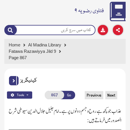
فتاوی رضویہ ۹
Home
Al Madina Library
Fatawa Razawiyya Jild 9
Page 867
کیٹیگریز
Go
Previous
Next
Tools
عذاب جو کچھ ہے روح وجسم دونوں پر ہے۔امام جلیل جلال الدین سیوطی شرح
الصدور میں فرماتے ہیں: