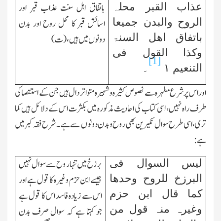
عذاب القبر محلہ
باتفاق اہل سنت عذاب قبر اور
الروح والبدن جمیعا
اسائش قبر کا محل روح اور بدن
باتفاق اھل السنۃ
دونوں میں ہیں، (ت)
وکذا القول فی
[1]
التنعیم ١
۔
اور اس پر شرع مطہرہ سے نصوص کثیرہ وشہیرہ متواتر دال ہیں جن کے استقصا کی
طرف راہ نہیں، اسی کتاب کی احادیث مذکورہ میں بکثرت اس کے دلائل ہیں کما
تری، اسی طرح سوال نکیرین بھی روح وبدن دونوں سے ہے۔ شرح فقہ کبر میں
ہے :
لیس السوال فی
برزخ میں تنہا روح سے سوال نہیں
البرزخ للروح وحدھا
جیسے ابن حزم وغیرہ کا قول ہے اور
کما قال ابن حزم
اس سے زیادہ فاسد اس کا قول ہے
وغیرہ منہ قول من
جو کہتا ہے کہ سوال صرف بدن