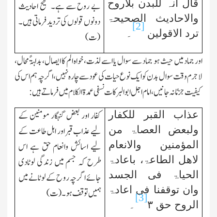
قال انہ للبدن بلاروح
بے روح سے ہے۔ صحیح احادیث
والاحادیث الصحیحۃ
دونوں قولوں کی تردید فرماتی ہیں۔
[2]
ترد الاقولین
۔
(ت)
اور جماد میں حیث ہو جماد سے سوال یا اسے لذت، خواہ الم کا ایصال، بداہۃً محال،
لاجرم وقت سوال بدن کو ایك نوع حیات کی عود سے چارہ نہیں، اگر چہ ہم اس کی
کیفیت جزمًانہ جانیں، امام اجل ابوالبرکات نسفی عمدۃ الکلام میں فرماتے ہیں :
عذاب القبر للکفار
کفار اور بعض گنہگار مومنین کے
ولبعض العصاۃ من
لیے عذاب قبر اور اہل طاعت کے
المؤمنین والانعام
لیے اسائش وانعام حق ہے اس
لاھل الطاعۃ، باعادۃ
طرح کہ جسم میں زندگی لوٹادی
الحیاۃ فی الجسد
جائے اگر چہ روح کے لوٹانے میں
وان توقفنا فی اعادۃ
ہمیں توقف ہو۔ (ت)
[3]
الروح حق ٣
۔