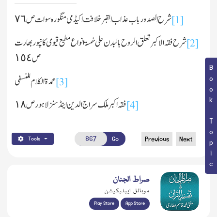
شرح الصدور باب عذاب القبر خلافت اکیڈمی منگورہ سوات ص٧٦
[1]
شرح فقہ الاکبر تعلق الروح بالبدن علی خمسۃ انواع مطبع قیومی کانپور بھارت
[2]
ص١٥٤
Book Topic
عمدۃ الکلام للنسفی
[3]
فقہ اکبر ملك سراج الدین اینڈ سنز لاہور ص١٨
[4]
Go
Previous
Next
Tools
صراط الجنان
موبائل ایپلیکیشن
Play Store
App Store