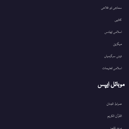
سماجی اور فلاحی
کتابیں
اسلامی ایونٹس
میگزین
دینی سرگرمیاں
اسلامی تعلیمات
موبائل ایپس
صراط الجنان
القرآن الکریم
پریئر ٹائمز