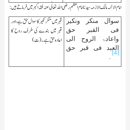
امام الائمہ مالك الازمہ سید نا امام اعظم رضی اﷲ تعالٰی عنہ فقہ اکبر میں فرماتے ہیں :
سوال منکر ونکیر
قبر میں منکر نکیر کا سوال حق ہے، اور
فی القبر حق
قبر میں بندے کی طرف روح کا
واعادۃ الروح الی
اعادہ حق ہے۔ (ت)
العبد فی قبر حق
[4]
۔