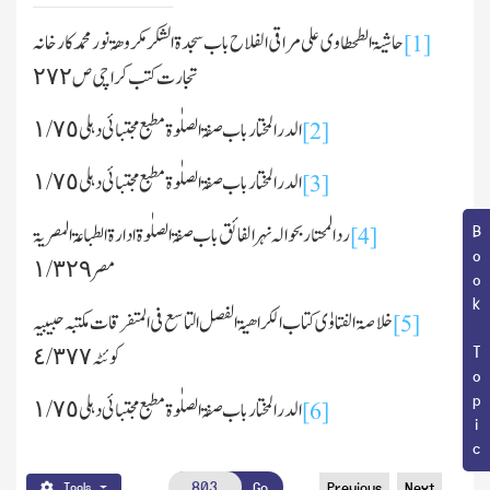
حاشیۃ الطحطاوی علی مراقی الفلاح باب سجدۃ الشکر مکروھۃ نور محمد کار خانہ
[1]
تجارت کتب کراچی ص٢٧٢
الدرالمختار باب صفۃ الصلٰوۃ مطبع مجتبائی دہلی ١/٧٥
[2]
الدرالمختار باب صفۃ الصلٰوۃ مطبع مجتبائی دہلی ١/٧٥
[3]
ردالمحتار بحوالہ نہر الفائق باب صفۃ الصلٰوۃ ادارۃ الطباعۃ المصریۃ
Book Topic
[4]
مصر ١/٣٢٩
خلاصۃ الفتاوٰی کتاب الکراھیۃالفصل التاسع فی المتفرقات مکتبہ حبیبیہ
[5]
کوئٹہ ٤/٣٧٧
الدرالمختار باب صفۃ الصلٰوۃ مطبع مجتبائی دہلی ١/٧٥
[6]
Go
Previous
Next
Tools