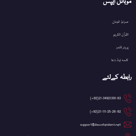
موبائل ایپس
صراط الجنان
القرآن الکریم
پریئر ٹائمز
کلمہ اینڈ دعا
رابطہ کےلئے
21-34921391-93(92+)
21-111-25-26-92(92+)
support@dawateislami.net