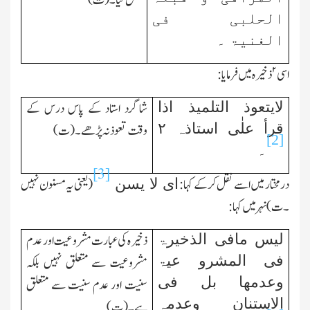
نقل کیا۔ (ت)
الحلبی فی
الغنیۃ ۔
۲
اسی
ذخیرہ میں فرمایا:
لایتعوذ التلمیذ اذا
شاگرد استاد کے پاس درس کے
قرأ علٰی استاذہ ٢
وقت تعوذ نہ پڑھے۔ (ت)
[2]
۔
[3]
درمختار میں اسے نقل کرکے کہا:
( یعنی یہ مسنون نہیں
ای لا یسن
۔ ت)نہر میں کہا :
لیس مافی الذخیرۃ
ذخیرہ کی عبارت مشروعیت اور عدم
فی المشرو عیۃ
مشروعیت سے متعلق نہیں بلکہ
وعدمھا بل فی
سنیت اور عدم سنیت سے متعلق
الاستنان وعدمہ
ہے۔ (ت)