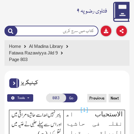
فتاوی رضویہ ۹
Home
Al Madina Library
Fatawa Razawiyya Jild 9
Page 803
کیٹیگریز
Go
Previous
Next
Tools
[1]
الاستحباب
اھ
باہر نہیں اھ اسے حاشیۃ مراقی میں
نقلہ فی حاشیۃ
اور اس سے پہلے حلبی نے غنیہ میں
المراقی و قبلہ