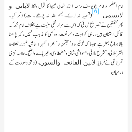
امام اعظم و امام ابویوسف رحمہ ا ﷲ تعالٰی علیہما کا قول بلفظ
لایاتی و
[6]
(تسمیہ نہ لائے۔ بسم اﷲ نہ پڑھے۔ ت) ذکر کیا۔
لایسمی
پھرمحققین نے تصریح فرمائی کہ اس سے مراد نفی سنیت ہے بخلاف امام محمد کہ
قائل استنان ہیں، رہی کراہت وممانعت، وہ کسی کا مذہب نہیں، کہ پڑھنا
۵
۴
۳
۲
۱
بالاجماع بہتر ہے جیسا کہ
ذخیرہ و
مجتبٰی و
بحر و
نہر و حاشیہ
درر للعلامۃ
۸
۷
۶
الشرنبلالی و
شرح علائی و
حواشی شامی و
طحطاوی وغیرہا سے واضح۔ علامہ غزی
تمرتاشی نے فرمایا:
(فاتحہ وسورت کے
لابین الفاتحۃ والسورۃ
درمیان