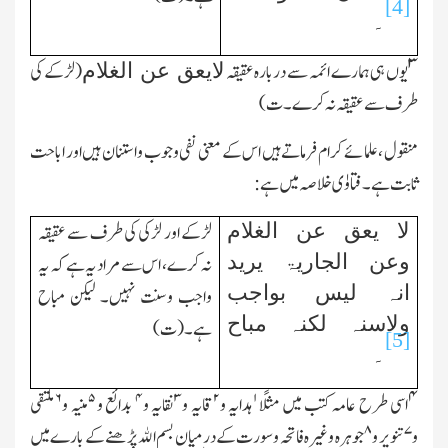
[4]
۔
۳
یوں ہی ہمارے ائمہ سے دربارہ عقیقہ
(لڑکے کی
لایعق عن الغلام
طرف سے عقیقہ نہ کرے۔ ت)
منقول ، علمائے کرام فرماتے ہیں اس کے معنی نفی وجوب واستنان ہیں اور اباحت
ثابت ہے۔ فتاوٰی خلاصہ میں ہے:
لا یعق عن الغلام
لڑکے اور لڑکی کی طرف سے عقیقہ
وعن الجاریۃ یرید
نہ کرے، اس سے مراد یہ ہے کہ یہ
انہ لیس بواجب
واجب وسنت نہیں۔ لیکن مباح
ولاسنہ لکنہ مباح
ہے۔ (ت)
[5]
۔
۴
۶
۵
۴
۳
۲
۱
اسی طرح عامہ کتب میں مثلًا
ہدایہ و
قایہ و
نقایہ و
بدائع و
منیہ و
ملتقی
۸
۷
و
تنویر و
جوہرہ وغیرہ فاتحہ وسورت کے درمیان بسم اﷲ پڑھنے کے بارے میں