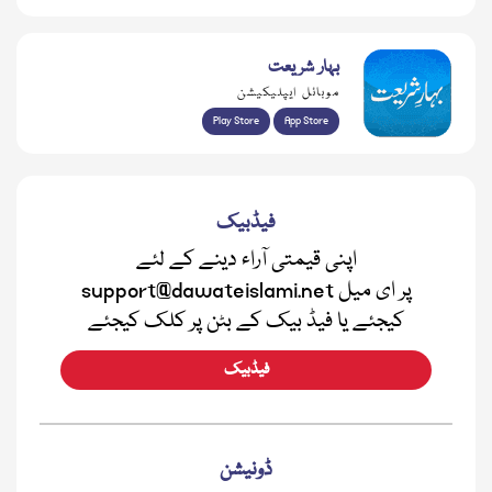
بہار شریعت
موبائل ایپلیکیشن
Play Store
App Store
فیڈبیک
اپنی قیمتی آراء دینے کے لئے
support@dawateislami.net پر ای میل
کیجئے یا فیڈ بیک کے بٹن پر کلک کیجئے
فیڈبیک
ڈونیشن