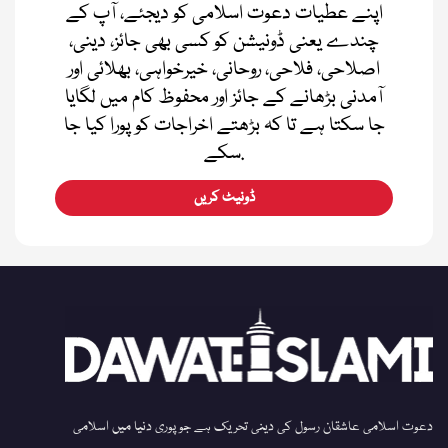
اپنے عطیات دعوت اسلامی کو دیجئے، آپ کے
چندے یعنی ڈونیشن کو کسی بھی جائز، دینی،
اصلاحی، فلاحی، روحانی، خیرخواہی، بھلائی اور
آمدنی بڑھانے کے جائز اور محفوظ کام میں لگایا
جا سکتا ہے تا کہ بڑھتے اخراجات کو پورا کیا جا
سکے.
ڈونیٹ کریں
دعوت اسلامی عاشقان رسول کی دینی تحریک ہے جو پوری دنیا میں اسلامی