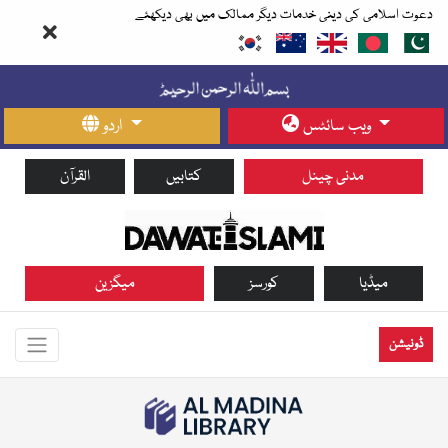
دعوت اسلامی کی دینی خدمات دیگر ممالک میں بھی دیکھئے
ویب سائٹس
اردو
مدنی چینل
کتابیں
القرآن
میڈیا
کورسز
میگزین
ڈونیشن