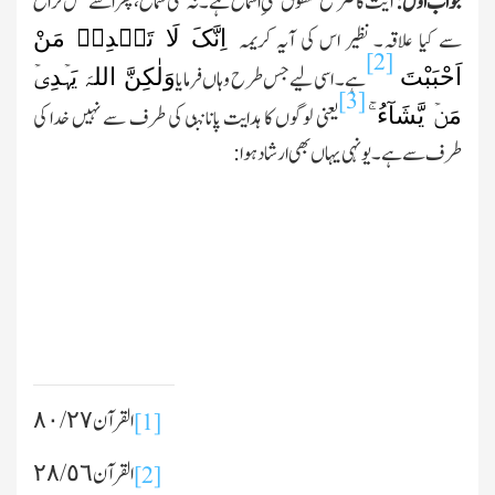
جواب اوّل:
آیت کا صریح منطوق نفیِ اسماع ہے۔ نہ نفی سماع، پھرا سے محل نزاع
اِنَّکَ لَا تَہۡدِیۡ مَنْ
سے کیا علاقہ۔ نظیر اس کی آیہ کریمہ
[2]
اَحْبَبْتَ
وَلٰکِنَّ اللہَ یَہۡدِیۡ
ہے۔ اسی لیے جس طرح وہاں فرمایا
[3]
مَنۡ یَّشَآءُ ۚ
یعنی لوگوں کا ہدایت پانان
ب
ی کی طرف سے نہیں خدا کی
طرف سے ہے۔یو نہی یہاں
بھی ارشاد ہوا:
القرآن ٢٧ /٨٠
[1]
القرآن ٢٨/٥٦
[2]