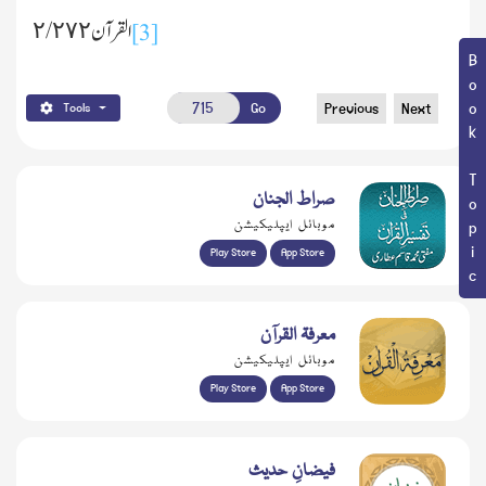
القرآن ٢/٢٧٢
[3]
Book Topic
Go
Previous
Next
Tools
صراط الجنان
موبائل ایپلیکیشن
Play Store
App Store
معرفۃ القرآن
موبائل ایپلیکیشن
Play Store
App Store
فیضانِ حدیث