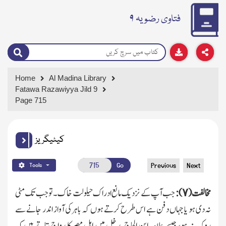
فتاوی رضویہ ۹
Home
Al Madina Library
Fatawa Razawiyya Jild 9
Page 715
کیٹیگریز
Go
Previous
Next
Tools
مخالفت (٧):
جب آپ کے نزدیك مانع ادراك حیلولت خاک۔ تو جب
تك
مٹی
نہ دی ہو یا جہاں
دفن ہے اس طرح کرتے ہوں کہ باہرکی آواز اندر جانے سے
روك نہ ہو، جیسے علامہ ابن الحاج مدخل میں اہل مصر کا رواج بتاتے ہیں کہ