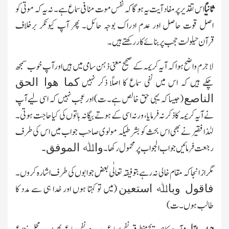
ثانیًا
اس تقدیر پر مفاد آیت یہ ہو گاکہ نفس موت منافی سماع ہے۔ نہ یہ کہ موتٰی کو
اصل قوت حاصل اور عدم ادراك بوجہ حائل۔ پھر آپ کیونکر برخلاف
قرآن
حیلولت
حجب پر بنائے کار رکھتے ہیں۔
لا جرم واضح ہوا کہ آیہ کریمہ کے صحیح معنی ذہن سامی
میں
ہیں اور آپ خوب سمجھ
چکے ہیں
کہ اس میں نفی سماع کا اصلًا ذکر نہیں
کما ھوا الحق
(جیسا کہ یہی حق خالص ہے۔ ت) اور عجب نہیں کہ اسی لیے آپ
الناصع
نے آیہ کریمہ کا ذکر نہ فرمایا، ورنہ اسی کے ہوتے بیگانہ باتوں کی کیا حاجت ہوتی۔
لہٰذا فقیر نے بھی اس بحث کو بشرطیکہ مولوی صاحب جواب میں اس کی طرف
رجعت فرمائیں جو اب الجواب پرمحمول رکھا۔
۔
واﷲ ال
م
وفق
مگر از انجا کہ مقام خالی نہ رہے بتو فیقہ تعالٰی بعض جوابوں کی طرف اشارہ کرو
ں
۔
(میں تو کہتا ہوں
اور خدا ہی سے مدد کا
فاقول وباﷲ استعین
طالب ہوں۔ ت)