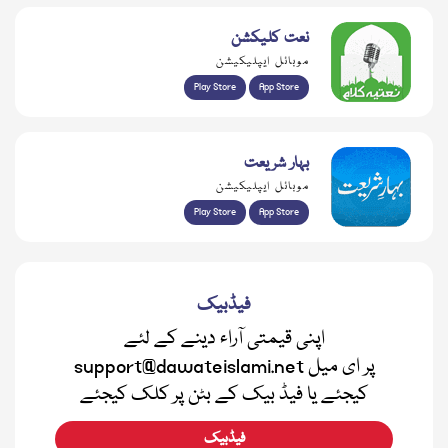
نعت کلیکشن
موبائل ایپلیکیشن
Play Store
App Store
بہار شریعت
موبائل ایپلیکیشن
Play Store
App Store
فیڈبیک
اپنی قیمتی آراء دینے کے لئے
support@dawateislami.net پر ای میل
کیجئے یا فیڈ بیک کے بٹن پر کلک کیجئے
فیڈبیک