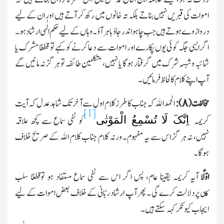
اموات کی قبریں نہیں بناتے بلکہ تہ خانوں میں رکھ کر آتے ہیں اور ان کے لیے
دروازوے ہوتے ہیں جب چاہو اندر جاؤ باہر آؤ۔ وہاں کے لیے حکم الٰہی ارشاد ہو۔
اگر ایسی جگہ کوئی یوں پکارے اور اموات سے دعا کرنے کو کہے تو قطعًا مشرك یا
شائبہ وشبہہ شرك میں گرفتار ہوگا یا نہیں، متکلمین طائفہ تو ہر گز نہ مانیں گے
آپ اپنے کلام کا لحاظ فرمائیں۔
مخالف
ت
(٨):
الحمد اﷲ کہ جناب کا طرز کلام اول سے آخرتك شاہد عدل کہ آیت
[1]
اِنَّکَ لَا تُسْمِعُ الْمَوْتٰی
کریمہ
کو نفی سماع سے کچھ علاقہ
نہیں،
نہ
ہر گز اس سے یہ مفہوم۔ ورنہ کلام جناب کلام اﷲ کے صریح خلاف
ہوگا۔
اوّلًا
آیہ کریمہ یقینا عام، پس اگر اس سے نفی سماع مستفاد ہو توقطعًا سلب
کل
ی
پردلالت کرے گی ۔ پھر آپ ارشاد ربّانی کے خلاف بعض اموات کے لیے
ایجاب کیونکر کہہ سکتے ہیں۔