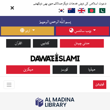
دعوت اسلامی کی دینی خدمات دیگر ممالک میں بھی دیکھئے
ویب سائٹس
اردو
مدنی چینل
کتابیں
القرآن
میڈیا
کورسز
میگزین
ڈونیشن