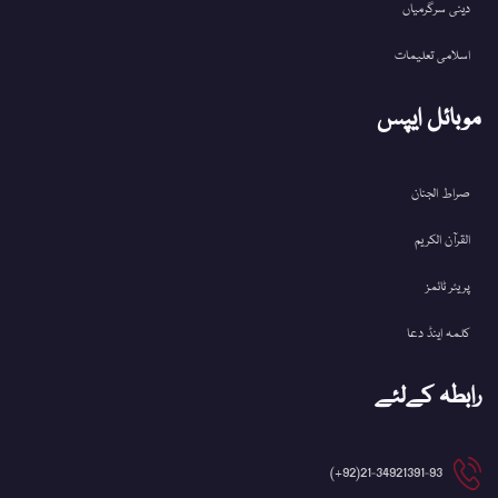
دینی سرگرمیاں
اسلامی تعلیمات
موبائل ایپس
صراط الجنان
القرآن الکریم
پریئر ٹائمز
کلمہ اینڈ دعا
رابطہ کےلئے
21-34921391-93(92+)