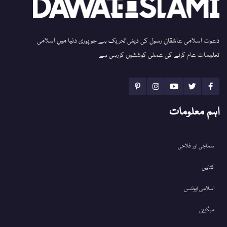
دعوت اسلامی عاشقان رسول کی دینی تحریک ہے جو پوری دنیا میں اسلامی
تعلیمات عام کرنے کی عملی کوششیں کررہی ہے
اہم معلومات
سماجی اور فلاحی
کتابیں
اسلامی ایونٹس
میگزین