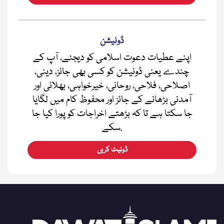
ڈونیشن
اپنے عطیات دعوت اسلامی کو دیجئے، آپ کے
چندے یعنی ڈونیشن کو کسی بھی جائز، دینی،
اصلاحی، فلاحی، روحانی، خیرخواہی، بھلائی اور
آمدنی بڑھانے کے جائز اور محفوظ کام میں لگایا
جا سکتا ہے تا کہ بڑھتے اخراجات کو پورا کیا جا
سکے.
ڈونیٹ کریں