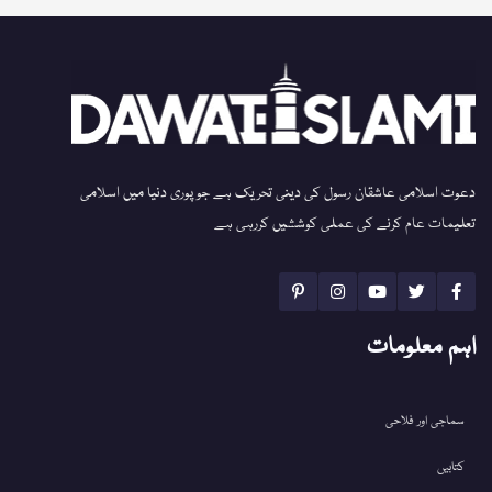
دعوت اسلامی عاشقان رسول کی دینی تحریک ہے جو پوری دنیا میں اسلامی
تعلیمات عام کرنے کی عملی کوششیں کررہی ہے
اہم معلومات
سماجی اور فلاحی
کتابیں