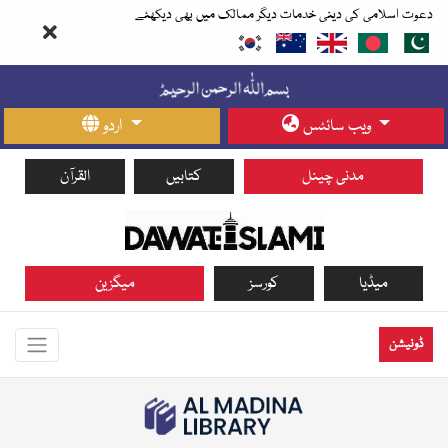
دعوت اسلامی کی دینی خدمات دیگر ممالک میں بھی دیکھئے
ویب سائٹس
اردو
مدنی چینل
کتابیں
القرآن
میڈیا
کورسز
میگزین
ڈونیشن