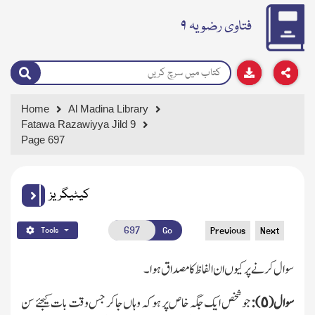
فتاوی رضویہ ۹
Home
Al Madina Library
Fatawa Razawiyya Jild 9
Page 697
کیٹیگریز
Go
Previous
Next
Tools
سوال کرنے پر کیوں ان الفاظ کا مصداق ہوا۔
سوال (٥):
جو شخص ایك جگہ خاص پر ہو کہ وہاں جاکر جس وقت بات کیجئے سن