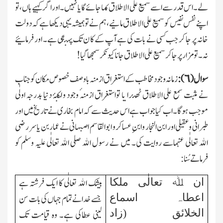
لے۔ اس قدر سے اسے سمیع علی الاطلاق ک
ہا جا
ئے
گ
ایا نہیں۔
اور اگر
کہیے ہاں، تو
اپنے نفس نفیس کو سمیع علی الاطلاق مانیے، ہم نے تو ہمیشہ یہی دیکھا ہے کہ دولت
خانہ پر جا کر جب کسی نے بات کی ہے آپ کے کا ن تك پہ
ن
چی ہے۔ اور فرمائیے
نہ۔ تو مزار پر جاکر سمیع علی الاطلاق جانا کیونکر سمجھا گیا!
سوال (٦):
زمانہ وجود مخاطب کے استغراق ازمنہ باوصف خصوص مکان کو جناب
نے مثبت سمع علی الاطلاق ٹھ
ہ
را ی
ا
تواستغراق ازمنہ
وجود
و
امکن
ۂ
دنیا بدرجہ اولٰی
موجب ہوگا۔ اب کیا جواب ہے اس حدیث سے کہ امام بخاری نے تاریخ میں اور
طبرانی وعقیلی اور ابن النجار و ابنِ عساکر
و
ابوالقاسم اصبہانی نے عمار بن یا سر رضی
اﷲ تعالٰی عنہماسے روایت کی۔ میں نے رسول اﷲ صلی اﷲ تعالٰی علیہ وسلم کو
فرماتے سُنا :
ان ﷲ تعالٰی ملکا
بیشك اﷲ تعالٰی کا ایك فرشتہ ہے
اعطاہ اسماع
جسے خدا نے تمام جہاں کی بات سن
الخلائق (زاد
لینی عطاکی ہے۔ وہ قیامت تك