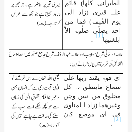
الطبرانی کلھا) قائم
میری قبر پر حاضر ہے۔ جو مجھ پر
علے قبری (زاد الٰی
درود بھیجتا ہے
جو
مجھ سے عرض
یوم القٰیمۃ) فما من
کرتاہے۔ (ت)
احد یصلّی صلٰوۃ الاّ
[1]
ابلغنیھا
۔
علامہ زرقانی شرح مواہب اور علامہ عبدالرؤف شرح جامع صغیر میں اعطاہ اسماع
الخلائق کی شرح میں یوں فرماتے ہیں:
ای قوۃ یقتد ربھا علٰی
یعنی اﷲ تعالٰی نے اس فرشتے کو
سماع ماینطق بہ کل
ایسی قوت دی ہے کہ انسان جن
مخلوق من انس وجن
وغیر ہما تمام مخلوقِ الہٰی کی زبان
وغیرھ
م
ا (زاد
ا
لمناوی
سے جو کچھ نکلے اسے سب کے
فی ای موضع کان
سننے کی طاقت ہے چاہے کہیں کی
[2]
۔
آواز ہو (ت)