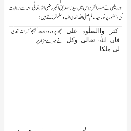
اور
د
یلمی نے مسند الفردوس میں سیدنا صدیق اکبر رضی اﷲ تعالٰی عنہ سے روایت
کی، حضور پر نور سید عالم صلی اﷲ تعالٰی علیہ وسلم فرماتے ہیں:
اکثر واالصلٰوۃ علی
مجھ پر درودبہت بھیجو کہ اﷲ تعالٰی
فان اﷲ تعالٰی وکل
نے میرے مزار پر
لی ملکا