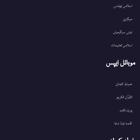
اسلامی ایونٹس
میگزین
دینی سرگرمیاں
اسلامی تعلیمات
موبائل ایپس
صراط الجنان
القرآن الکریم
پریئر ٹائمز
کلمہ اینڈ دعا