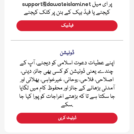
support@dawateislami.net پر ای میل
کیجئے یا فیڈ بیک کے بٹن پر کلک کیجئے
فیڈبیک
ڈونیشن
اپنے عطیات دعوت اسلامی کو دیجئے، آپ کے
چندے یعنی ڈونیشن کو کسی بھی جائز، دینی،
اصلاحی، فلاحی، روحانی، خیرخواہی، بھلائی اور
آمدنی بڑھانے کے جائز اور محفوظ کام میں لگایا
جا سکتا ہے تا کہ بڑھتے اخراجات کو پورا کیا جا
سکے.
ڈونیٹ کریں