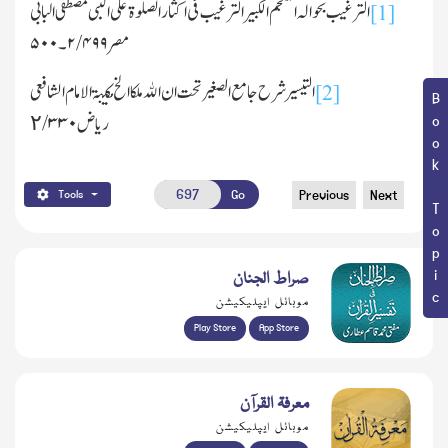
الترغیب بحوالہ المعجم الکبیر الترغیب فی
ا
کثار الصلٰوۃ علی النبی مصطفی البابی
[1]
مصر
۴۹۹ ۔۵۰۰
/
۲
التیسیر شرح جامع الصغیر تحت ان اﷲ ملکا الخ مکتب
ۃ
الامام الشافعی
[2]
Book Topic
ریاض ٢/
۳۳۰
Go
Previous
Next
Tools
صراط الجنان
موبائل ایپلیکیشن
Play Store
App Store
معرفۃ القرآن
موبائل ایپلیکیشن