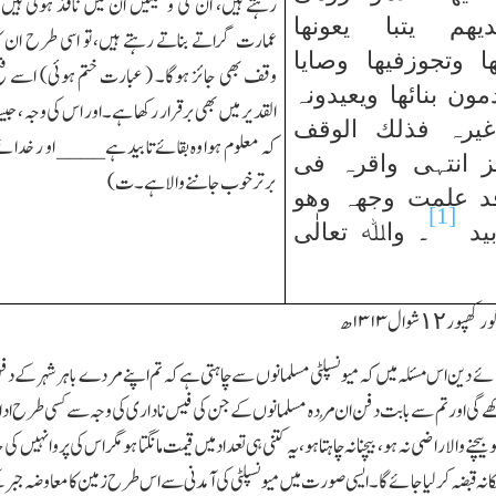
رہتے ہیں، ان کی وصیتیں ان میں نافذ ہوتی ہیں 
ھم یتبا یعونھا
عمارت گراتے بناتے رہتے ہیں،تو اسی طرح ان ک
ا وتجوزفیھا وصایا
وقف بھی جائز ہوگا۔ ( عبارت ختم ہوئی) اسے فت
ون بنائھا ویعیدونہ
القدیر میں بھی برقرار رکھا ہے۔ اور اس کی وجہ ، جیس
غیرہ فذلك الوقف
کہ معلوم ہوا وہ بقائے تابید ہے____ او ر خدائ
ئز انتہی واقرہ فی
برتر خوب جاننے والا ہے ۔ ت )
قد علمت وجھہ وھو
[1]
بید
۔ واﷲ تعالٰی
 کھپور ١٢ شوال۱۳۱۳ھ
مائے دین اس مسئلہ میں کہ میونسپلٹی مسلمانوں سے چاہتی ہے کہ تم اپنے مردے باہر شہر کے دفن ک
ھے گی اور تم سے بابت دفن ان مُردہ مسلمانوں کے جن کی فیس ناداری کی وجہ سے کسی طرح ادا 
بیچنے والا راضی نہ ہو، بیچنا نہ چاہتا ہو، یہ کتنی ہی تعداد میں قیمت مانگتا ہو مگر اس کی پروا نہ
الکانہ قبضہ کر لیا جائے گا۔ ایسی صورت میں میونسپلٹی کی آمدنی سے اس طرح زمین کا معاوضہ جبر کے