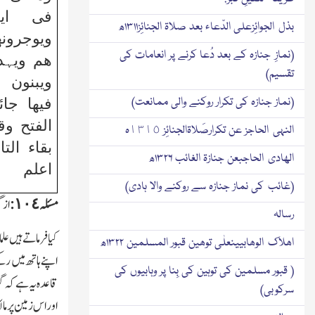
فی ایدی
بذل الجوائِزعلی الدّعاء بعد صلاۃ الجنائِز۱۳۱۱ھ
ویوجرونھ
(نمازِ جنازہ کے بعد دُعا کرنے پر انعامات کی
ھم ویہدم
تقسیم)
ویبنون 
(نماز جنازہ کی تکرار روکنے والی ممانعت)
فیھا جا
الفتح و
النہی الحاجز عن تکرارصَلاۃالجنائِز ١٣١٥ہ
بقاء التا
الھادی الحاجبعن جنازۃ الغائب ۱۳۲۶ھ
اعلم
(غائب کی نماز جنازہ سے روکنے والا ہادی)
مسئلہ ١٠٤:
از گور
رسالہ
کیا فرماتے ہیں عل
اھلاك الوھابیینعلٰی توھین قبور المسلمین ۱۳۲۲ھ
اپنے ہاتھ میں رک
( قبور مسلمین کی توہین کی بِنا پر وہابیوں کی
قاعدہ یہ ہے کہ گو 
سرکوبی)
او ر اس زمین پر م