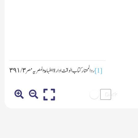
ردالمحتار کتا ب الوقت ادارۃ الطباعۃ المصریہ مصر ٣/ ٣٩١
[1]