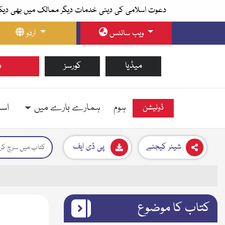
دعوت اسلامی کی دینی خدمات دیگر ممالک میں بھی دیک
ویب سائٹس
اردو
میڈیا
کورسز
م
ہوم
ہمارے بارے میں
اسل
ڈونیشن
شیئر کیجئے
پی ڈی ایف
کتاب کا موضوع