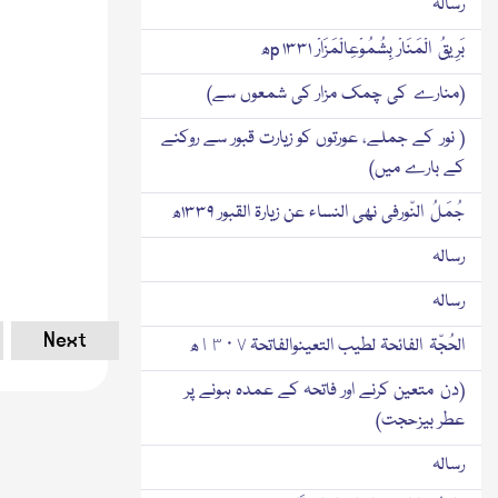
رسالہ
بَرِیقُ الْمَنَارْ بِشُمُوْعِالْمَزَارْ p ۱۳۳۱ھ
(منارے کی چمك مزار کی شمعوں سے)
( نور کے جملے، عورتوں کو زیارت قبور سے روکنے
کے بارے میں)
جُمَلُ النّورفی نھی النساء عن زیارۃ القبور ۱۳۳۹ھ
رسالہ
رسالہ
Next
الحُجّۃ الفائحۃ لطیب التعینوالفاتحۃ ١٣٠٧ھ
(دن متعین کرنے اور فاتحہ کے عمدہ ہونے پر
عطر بیزحجت)
رسالہ