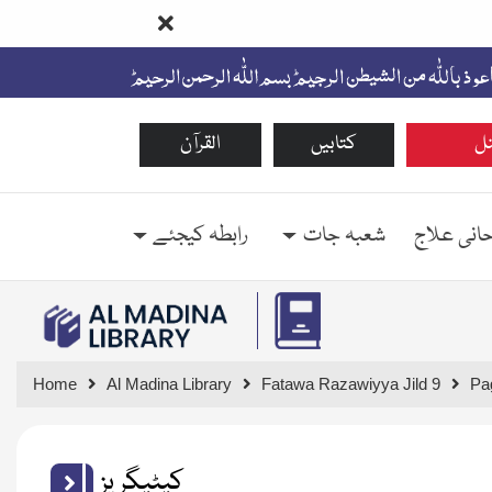
ل
کتابیں
القرآن
حانی علاج
شعبہ جات
رابطہ کیجئے
Home
Al Madina Library
Fatawa Razawiyya Jild 9
Pa
کیٹیگریز