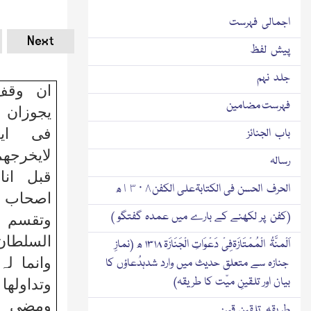
اجمالی فہرست
Next
پیش لفظ
جلد نہم
ان وقف 
فہرست مضامین
یجوزان 
فی اید
باب الجنائز
لایخرجھم
رسالہ
قبل انا
الحرف الحسن فی الکتابۃعلی الکفن١٣٠٨ھ
اصحاب ا
(کفن پر لکھنے کے بارے میں عمدہ گفتگو )
وتقسم ب
السلطان
اَلْمنَّۃُ الْمُمْتَازَۃفِیْ دَعْوَاتِ الْجَنَازَۃ ۱۳۱۸ ھ (نمازِ
وانما لہ
جنازہ سے متعلق حدیث میں وارد شدہدُعاؤں کا
بیان اور تلقینِ میّت کا طریقہ)
وتداول
ومضی عل
طریقہ تلقینِ قبر: