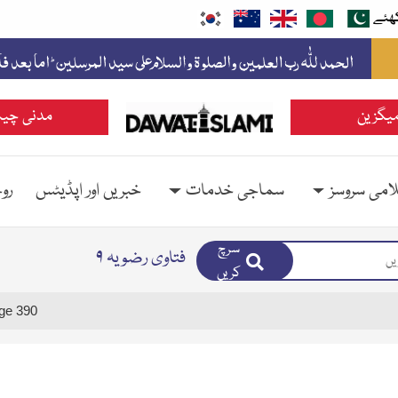
ھئے
یگزین
مدنی چین
امی سروسز
سماجی خدمات
خبریں اور اپڈیٹس
رو
سرچ
فتاوی رضویہ ۹
کریں
ge 390