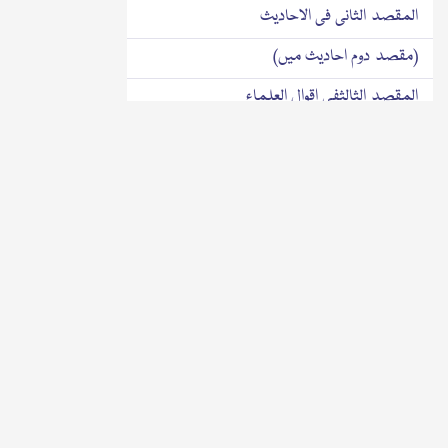
المقصد الثانی فی الاحادیث
(مقصد دوم احادیث میں)
المقصد الثالثفی اقوال العلماء
(مقصد سوم علماء کے اقوال میں)
تذییل اہماجل واعظم
رسالہ
الوفاق المتینبین سماع الدّفین وجواب الیمین
١٣١٦ھ
(مدفون کے سننے اور مسئلہ قسم کے درمیان
محکم مطا بقت)