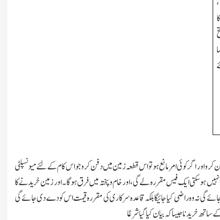
،
ا
ح
ا
ے
رو اور اگر کوئی امر مانع ہو تو اس قطعہ زمین میں دفن کرو جو اس کام کے لئے میونسپلٹی
نہیں ہوسکتی ایك فیس مقررہ لے گی، او رخام وپختہ میں فرق ہوگا۔ اور زمین خریدنے کا
یں کی جائے گی نہ وہ راضی کیا جائیگا بلکہ قاعدہ سرکاری کی مقررہ قیمت ا س کو دے دی جائے گی
 ساتھ خریدنا جیسا کہ بیان کیا گیا شرعًا