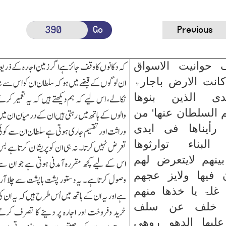
Go
Previous
حوانیت الاسواق
کہ دکانوں کاوقف جائزہے اگر زمین اجارہ کے ذریع
کانت الارض باجارۃ
ان لوگوں کے قبضے میں ہو کہ سلطان ان کو اس سے ن
ی الذین بنوھا
نکالے، اس لیے کہ ہم دیکھتے ہیں کہ یہ تعمیر کرن
 السلطان عنھا' من
والوں کے ہاتھ میں رہتی ہیں ان کے درمیان ان می
 رأیناھا فی ایدی
وراثت اور تقسیم جاری ہوتی ہے سلطان ان سے کوئ
لبناء توارثوھا
تعرض نہیں کرتا۔ نہ ہی ان کو پریشا ن کرتا ہے ب
ینھم لایتعرض لھم
اس کے لیے کچھ مقررہ آمدنی ہوتی ہے جو ان س
 فیھا ولایز عجھم
وصول کرتا ہے۔ یہ دستور پشت ہا پشت سے چلا آرہ
 غلۃ یا خذھا منھم
ہے اور یہ ان کے ہاتھ میں اُس طرح ہیں کہ یہ ان ک
ھا خلف عن سلف
خرید وفروخت اور اجارہ پر دینے کا تصرف کرت
یھا الدھو روھی