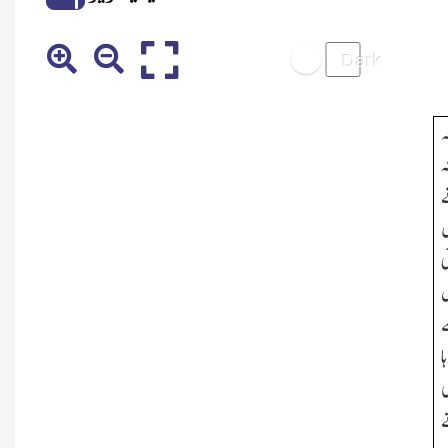
ہ
ہ
ے
ں
ی
س
ے
ا
ی
ے