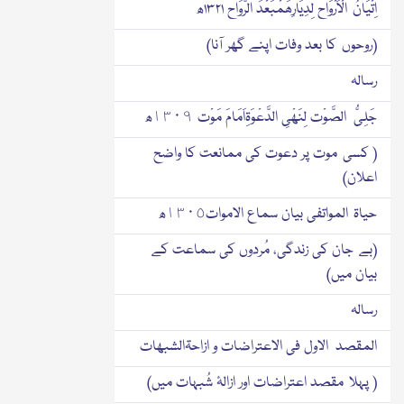
اِتْیَانُ الْاَرْوَاح لِدِیَارِھَمْبَعْدَ الرَّوَاح ۱۳۲۱ھ
(روحوں کا بعد وفات اپنے گھر آنا)
رسالہ
جَلِیُّ الصَّوْت لِنَھْیِ الدَّعْوَۃِاَمَامَ مَوْت ١٣٠٩ھ
( کسی موت پر دعوت کی ممانعت کا واضح
اعلان)
حیاۃ المواتفی بیان سماع الاموات١٣٠٥ھ
(بے جان کی زندگی، مُردوں کی سماعت کے
بیان میں)
رسالہ
المقصد الاول فی الاعتراضات و ازاحۃالشبھات
( پہلا مقصد اعتراضات اور ازالۂ شُبہات میں)