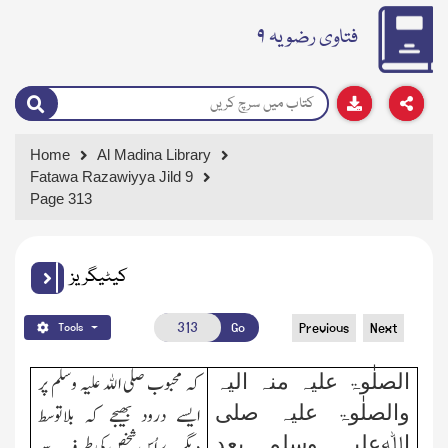
فتاوی رضویہ ۹
Home
Al Madina Library
Fatawa Razawiyya Jild 9
Page 313
کیٹیگریز
Go
Previous
Next
Tools
الصلٰوۃ علیہ منہ الیہ
کہ
محبوب صلی اﷲ علیہ وسلم پر
والصلٰوۃ علیہ صلی
ایسے درود بھیجے کہ بلاتوسط
اﷲعلیہ وسلم بعد