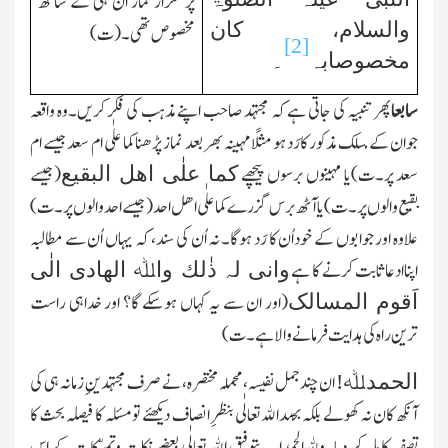
پر تکرار نماز ان ہی کے ساتھ
والسلام، کان
مخصوص تھی۔(ت)
[2]
مخصوصاب
ہ
۔
سابعا
پھر تنبیہ کی جاتی ہے کہ مجتہد صاحب اپنے مذہب کی فکر کریں۔وہ واقعہ
جوان کے م
سل
ك مذکور کارَد ہو مثلًا مہینہ بھر بعد نماز پڑھناکما علٰی ام سعدجیسے ام
سعد پر۔ت)یا مہینوں برسوں پیچھے
(جیسے
کما علٰی اھل البقیع
بقیع والوں پر۔ت)یا آٹھ برس گزرے کماعلٰی اھل احد(جیسے احد والوں پر۔ت)
علاوہ اور جوابوں کے خوداُن کا رَد ہوگا۔ نہ اُن کی سند،
کہ
یہاں اُن سے مطالبہ
اپناادعا ثابت کرنے کا ہے
وا
ن
ی لہ ذٰلك واﷲ الھادی الٰی
(اور ان سے یہ کہاں ہوسکے گا؟ اور خداہی راست
اَقوم المسالک
ترین راہ کی ہدایت فرمانے والا ہے۔ت)
ان چند جمل نفیسہ، مجملہ مختصرہ، نے صرف مجتہدینِ زمانہ ہی کی
الحمدﷲ!
آنکھ کان نہ کھولے بلکہ بح
م
داﷲتعالٰی بنظرِ انصاف دیکھئے تو مسئلہ کا فیصلہ بحث کا
تصفیہ کاملہ کر دیا۔وﷲالحمداب بتوفیق اﷲ تعالٰی بعضے نکات وتمسّکات کے اس