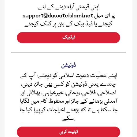
اپنی قیمتی آراء دینے کے لئے
support@dawateislami.net پر ای میل
کیجئے یا فیڈ بیک کے بٹن پر کلک کیجئے
فیڈبیک
ڈونیشن
اپنے عطیات دعوت اسلامی کو دیجئے، آپ کے
چندے یعنی ڈونیشن کو کسی بھی جائز، دینی،
اصلاحی، فلاحی، روحانی، خیرخواہی، بھلائی اور
آمدنی بڑھانے کے جائز اور محفوظ کام میں لگایا
جا سکتا ہے تا کہ بڑھتے اخراجات کو پورا کیا جا
سکے.
ڈونیٹ کریں