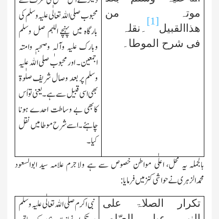
دیگرے اُس شخص کی طرف سے
موتہ من
محبوب صلی اﷲتعالٰی علیہ وسلم کی
[1]
ھذاالقبیل
۔نقلہ
بارگاہ میں پہنچے اللہم صل وسلم
فی شرح الموطا۔
وبارك علیہ وآلہٖ وصحبہٖ وامتہ
اجمعین۔ اور محبوب صلی اﷲ علیہ
وسلم پر بعد وصال شریف صلٰوۃ
بھی اسی قبیل سے ہے۔ یعنی تواُس
کابھی بے وساطت احدے ہونا
چاہئے۔اسے شرح موطا میں نقل
کیا۔
بالجملہ یہ محل، اعلٰی مواطن خصوص سے ہے ولاجرم علامہ سید ابوالسعود
محمدالزہری نے حواشی کنز میں فرمایا:
تکرار الصلاۃ علی
نبی اکرم
صلی اﷲتعالٰی علیہ وسلم
النبی عیلہ الصّلوۃ