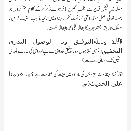
مسئلہ میں فیض قدیر سے قلبِ فقیر پر فائز ہوئے ذکر کرکے کلام ختم کروں جو
بعونہٖ تعالٰی اصل مسئلہ اعنی ممانعت تکرار جنازہ میں
تائید مذہب حنفیت کریں یا
مسلك
ط
ریقہ مجتہد جدید کا ابطال کلی خواہ ابطال کلیت۔
فاقول:
وباﷲالتوفیق وبہ الوصول الیذری
(تو میں کہتا ہوں، اور توفیق خدا ہی سے ہے اور اسی کی مدد سے بلندی
التحقیق
تحقیق تك رسائی ہے۔ت)
اوّلا
ًنماز جنازہ اﷲ عزوجل کی بارگاہ میں میّت کی شفاعت ہے
کما قدمنا
(جیسا
علی الحدیث