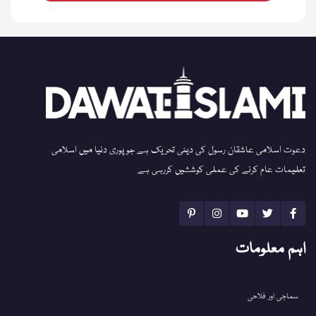
دعوت اسلامی عاشقان رسول کی دینی تحریک ہے جو پوری دنیا میں اسلامی
تعلیمات عام کرنے کی عملی کوششیں کررہی ہے
اہم معلومات
سماجی اور فلاحی