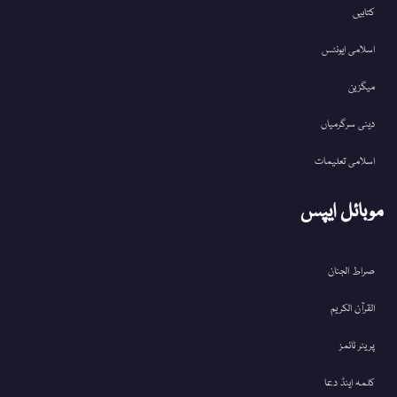
کتابیں
اسلامی ایونٹس
میگزین
دینی سرگرمیاں
اسلامی تعلیمات
موبائل ایپس
صراط الجنان
القرآن الکریم
پریئر ٹائمز
کلمہ اینڈ دعا