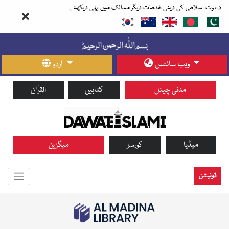
دعوت اسلامی کی دینی خدمات دیگر ممالک میں بھی دیکھئے
ویب سائٹس
اردو
مدنی چینل
کتابیں
القرآن
میڈیا
کورسز
میگزین
ڈونیشن