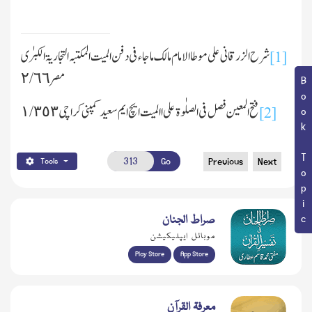
شرح الزرقانی علی موطاالامام
ما
لك ماجاء فی دفن المیت المکتبہ التجاریۃ الکبرٰی
[1]
مصر ٢/٦٦
Book Topic
فتح المعین فصل فی الصلٰوۃ علی االمیت ایچ ایم سعید کمپنی کراچی ١/٣٥٣
[2]
Go
Previous
Next
Tools
صراط الجنان
موبائل ایپلیکیشن
Play Store
App Store
معرفۃ القرآن