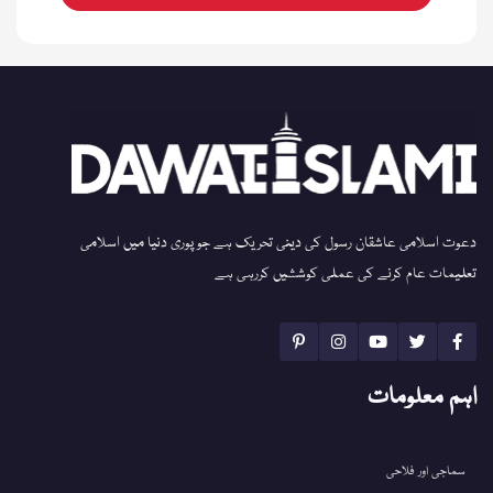
دعوت اسلامی عاشقان رسول کی دینی تحریک ہے جو پوری دنیا میں اسلامی
تعلیمات عام کرنے کی عملی کوششیں کررہی ہے
اہم معلومات
سماجی اور فلاحی