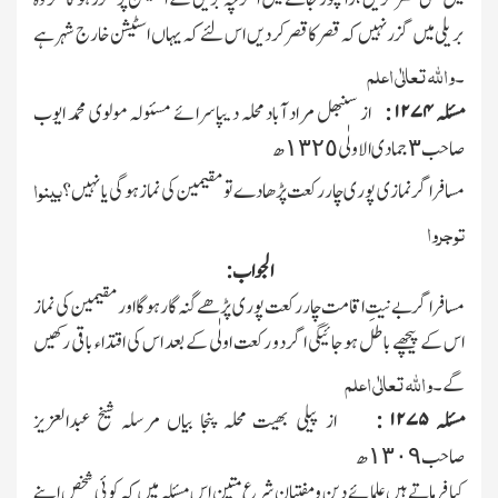
بریلی میں گزر نہیں کہ قصر کا قصر کردیں اس لئے کہ یہاں اسٹیشن خارج شہر ہے
واﷲ تعالٰی اعلم
۔
مسئلہ
۱۲۷۴ :
از سنبھل مراد آباد محلہ دیپاسرائے مسئولہ مولوی محمد ایوب
صاحب ٣ جمادی الاولٰی ١٣٢٥ھ
بینوا
مسافر اگر نمازی پوری چار رکعت پڑھادے تو مقیمین کی نماز ہوگی یا نہیں ؟
توجروا
الجواب :
مسافر اگر بے نیتِ اقامت چار رکعت پوری پڑھے گنہ گار ہوگا اور مقیمین کی نماز
اس کے پیچھے باطل ہوجائیگی اگر دو رکعت اولٰی کے بعد اس کی اقتداء باقی رکھیں
واﷲ تعالٰی اعلم
گے۔
مسئلہ
۱۲۷۵ :
از پیلی بھیت محلہ پنجا بیاں مرسلہ شیخ عبدالعزیز
صاحب ١٣٠٩ھ
کیا فرماتے ہیں علمائے دین ومفتیان شرع متین اس مسئلہ میں کہ کوئی شخص اپنے