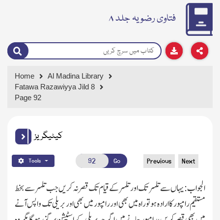
فتاوی رضویہ جلد ۸
Home
Al Madina Library
Fatawa Razawiyya Jild 8
Page 92
کیٹیگریز
Go
Previous
Next
Tools
الجواب : یہاں سے تلہر تك اور تلہر کے قیام تك قصر نہ کریں جب تلہر سے بخط
مستقیم رامپور کا ارادہ ہو تو راہ میں بھی اور رامپور میں بھی اور بریلی تك واپس آنے
میں بھی قصر کریں ، رامپور جانے میں اگر چہ بریلی کے اسٹیشن پر گزرہو گا مگر وہ