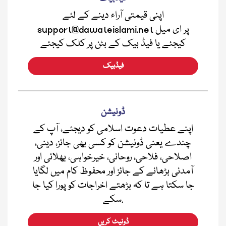
اپنی قیمتی آراء دینے کے لئے
support@dawateislami.net پر ای میل
کیجئے یا فیڈ بیک کے بٹن پر کلک کیجئے
فیڈبیک
ڈونیشن
اپنے عطیات دعوت اسلامی کو دیجئے، آپ کے
چندے یعنی ڈونیشن کو کسی بھی جائز، دینی،
اصلاحی، فلاحی، روحانی، خیرخواہی، بھلائی اور
آمدنی بڑھانے کے جائز اور محفوظ کام میں لگایا
جا سکتا ہے تا کہ بڑھتے اخراجات کو پورا کیا جا
سکے.
ڈونیٹ کریں