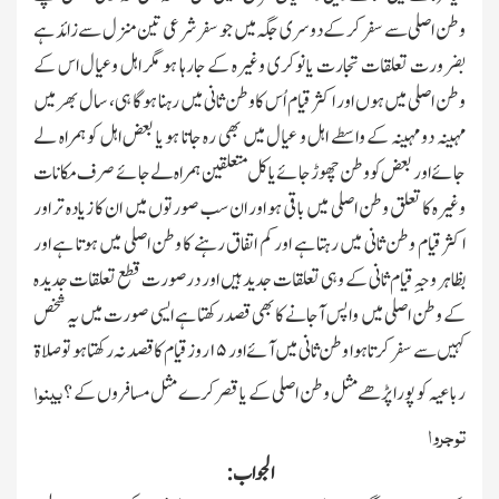
وطن اصلی سے سفر کر کے دوسری جگہ میں جو سفر شرعی تین منزل سے زائد ہے
بضرورت تعلقات تجارت یا نوکری وغیرہ کے جارہا ہو مگر اہل وعیال اس کے
وطن اصلی میں ہوں اور اکثر قیام اُس کا وطن ثانی میں رہنا ہوگا ہی ، سال بھر میں
مہینہ دو مہینہ کے واسطے اہل و عیال میں بھی رہ جاتا ہو یا بعض اہل کو ہمراہ لے
جائے اور بعض کو وطن چھوڑ جائے یا کل متعلقین ہمراہ لے جائے صرف مکانات
وغیرہ کا تعلق وطن اصلی میں باقی ہو اور ان سب صورتوں میں ان کا زیادہ تر اور
اکثر قیام وطن ثانی میں رہتا ہے اور کم اتفاق رہنے کا وطن اصلی میں ہوتا ہے اور
بظاہر وجہِ قیام ثانی کے وہی تعلقات جدید ہیں اور درصورت قطع تعلقات جدیدہ
کے وطن اصلی میں واپس آجانے کا بھی قصدرکھتا ہے ایسی صورت میں یہ شخص
کہیں سے سفر کرتا ہوا وطن ثانی میں آئے اور
۱۵
روز قیام کا قصد نہ رکھتا ہو تو صلاۃ
بینوا
رباعیہ کو پورا پڑھے مثل وطن اصلی کے یا قصر کرے مثل مسافروں کے ؟
توجروا
الجواب :