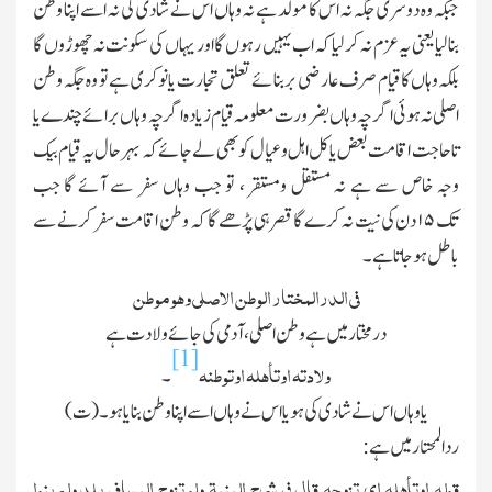
جبکہ وہ دوسری جگہ نہ اس کا مولد ہے نہ وہاں اس نے شادی کی نہ اسے اپنا وطن
بنالیا یعنی یہ عزم نہ کرلیا کہ اب یہیں رہوں گا اور یہاں کی سکونت نہ چھوڑوں گا
بلکہ وہاں کا قیام صرف عارضی بر بنائے تعلق تجارت یا نوکری ہے تو وہ جگہ وطن
اصلی نہ ہوئی اگر چہ وہاں بضرورت معلومہ قیام زیادہ اگر چہ وہاں برائے چندے یا
تا حاجت اقامت بعض یا کل اہل وعیال کو بھی لے جائے کہ بہر حال یہ قیام بیك
وجہ خاص سے ہے نہ مستقل ومستقر ، تو جب وہاں سفر سے آئے گا جب
تك
۱۵
دن کی نیت نہ کرے گا قصر ہی پڑھے گا کہ وطن اقامت سفر کرنے سے
باطل ہوجاتا ہے۔
فی الدرالمختار الوطن الاصلی وھو موطن
در مختا ر میں ہے وطن اصلی ، آدمی کی جائے ولادت ہے
[1]
ولادتہ اوتأھلہ اوتوطنہ
۔
یا وہاں اس نے شادی کی ہو یا اس نے وہاں اسے اپنا وطن بنایا ہو ۔ (ت)
ردالمحتار میں ہے :
قولہ اوتأھلہ ای تزوجہ قال فی شرح المنیۃ ولو تزوج المسافر بلد ولم ینوا