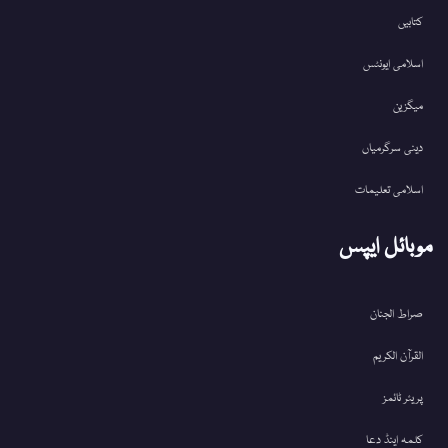
کتابیں
اسلامی ایونٹس
میگزین
دینی سرگرمیاں
اسلامی تعلیمات
موبائل ایپس
صراط الجنان
القرآن الکریم
پریئر ٹائمز
کلمہ اینڈ دعا