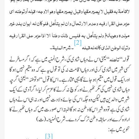
لاقامۃ بہ فقیل لا یصیر مقیما وقیل یصیر مقیما وھو الاوجہ
قولہ أوتوطنہ ای
،
عزم علی القرارفیہ وعدم الارتحال وان لم یتأھل فلو کان لہ ابوان بلد غیر
مولدہ وھوبالغ ولم یتأھل بہ فلیس ذلك وطنا الا اذاعزم علی القرارفیہ
[2]
وترك الوطن الذی کانہ لہ قبلہ
شرح المنیۃ
۔
۔
تاھلہ
قولہ “
“ یعنی اس نے وہاں شادی کی ، شرح المنیہ میں ہے کہ اگر مسافر نے
کسی شہر میں شادی کرلی اور وہاں اقامت نہ کی تو قول یہ ہے کہ وہ مقیم نہیں ہوگا
اور ایك قول میں مقیم ہو جائے گا یہی مختار ہے۔ اس کا قول “ او توطنہ “ یعنی اگر چہ
وہاں شادی نہیں کی مگر ٹھہرنے اور کوچ نہ کرنے کا عزم کرلیا ، اگر آدمی کے ایك
شہر میں والدین ہیں لیکن وہ جگہ اس کی جائے ولادت نہیں اور نہ ہی اس نے وہاں
شادی کی ہے تو وہ شہر اس کا وطن نہ ہوگا البتہ اس صورت میں کہ وہاں ٹھہرنے کا
ارادہ کرے اورسابقہ وطن ترك کردے ۔ شرح المنیۃ۔ (ت)
تنویر میں ہے :
[3]