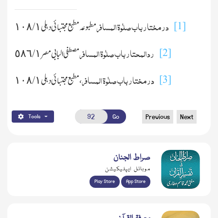
درمختار باب صلٰوۃ المسافر
[1]
مطبوعہ مطبع مجتبائی دہلی ١ / ١٠٨
ردالمحتار باب صلٰوۃ المسافر
[2]
مصطفی البابی مصر ١ / ٥٨٦
درمختار باب صلٰوۃ المسافر
[3]
، مطبع مجتبائی دہلی ١ / ١٠٨
Go
Previous
Next
Tools
صراط الجنان
موبائل ایپلیکیشن
Play Store
App Store