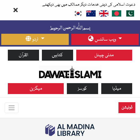
دعوت اسلامی کی دینی خدمات دیگر ممالک میں بھی دیکھئے
ویب سائٹس
اردو
مدنی چینل
کتابیں
القرآن
میڈیا
کورسز
میگزین
ڈونیشن