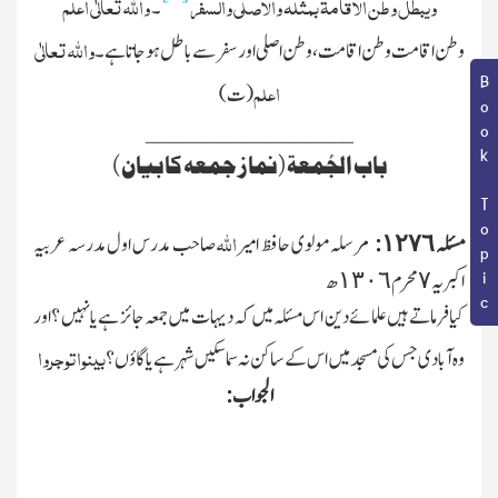
ویبطل وطن الا قامۃ بمثلہ والاصلی والسفر
واﷲ تعالٰی اعلم
۔
واﷲ تعالٰی
وطن اقامت وطن اقامت ، وطن اصلی او ر سفر سے باطل ہو جاتا ہے ۔
Book Topic
اعلم
(ت)
_________________
باب الجُمعۃ (نماز جمعہ کا بیان )
اﷲ
مسئلہ ١٢٧٦ :
مرسلہ مولوی حافظ امیر
صاحب مدرس اول مدرسہ عربیہ
اکبریہ ٧ محرم ١٣٠٦ھ
کیا فرماتے ہیں علمائے دین اس مسئلہ میں کہ دیہات میں جمعہ جائز ہے یا نہیں ؟ اور
بینوا توجروا
وہ آبادی جس کی مسجد میں اس کے ساکن نہ سماسکیں شہر ہے یا گاؤں ؟
الجواب :