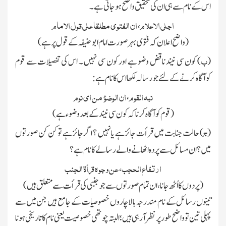
اس کے نام سے ہی ان کی تحقیق واضح ہوجاتی ہے۔
اجلی الاعلام
ان الفتوی مطلقا علی قول الامام
،
(واضح اعلان کہ فتوٰی بہرصورت امام ابوحنیفہ کے قول پرہے)
ب
(
) کون سی نیند ناقض وضو ہے اور کون سی نہیں ۔ اس کی تفصیلات سے قوم
کوآگاہ کرنے کے لئے جو رسالہ لکھا اس کانام ہے :
نبہ القوم
ان الوضوء من ای نوم
،
(قوم کوآگاہ کرنا کہ کون سی نیند کے بعد وضوء ہے)
ج
(
) حالت جنابت میں قرأت جائزہے یانہیں ؟ اگرجائزہے تو کن کن صورتوں
میں ؟ ان مسائل سے پردہ اٹھانے والے رسالے کانام ہے؟
ارتفاع الحجب
عن وجوہ قرأۃ الجنب
،
(پردوں کااُٹھ جانا ، ان تمام صورتوں سے جو جنبی کی قرأ ت سے متعلق ہیں )
تینوں رسائل کے نام مندرجہ بالاچاروں خصوصیات کے جامع ہیں جن میں سے
پہلی تین تو واضح طورپرنظرآرہی ہیں ؛ البتہ چوتھی خصوصیت یعنی نام کا تاریخی ہونا