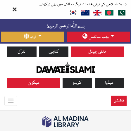
دعوت اسلامی کی دینی خدمات دیگر ممالک میں بھی دیکھئے
ویب سائٹس
اردو
مدنی چینل
کتابیں
القرآن
میڈیا
کورسز
میگزین
ڈونیشن