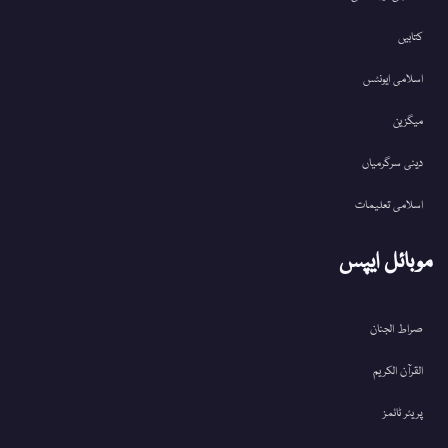
کتابیں
اسلامی ایونٹس
میگزین
دینی سرگرمیاں
اسلامی تعلیمات
موبائل ایپس
صراط الجنان
القرآن الکریم
پریئر ٹائمز