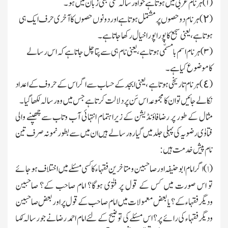
(
۱)
ہرنام عربی میں ہوتاہے خواہ رسالہ کسی بھی زبان میں ہو۔
(٢) ہرنام دوحصوں پرمشتمل ہوتاہے اور دونوں حصوں کاآخری حرف ایك ہی
ہوتاہے ، یعنی سجع کاپورا پورا خیال رکھاجاتاہے۔
(
۳)
ہرنام اسم بامسمّٰی ہوتاہے ، یعنی نام ہی سے پتاچل جاتاہے کہ اس رسالے
کاموضوع کیاہے۔
(٤) ہرنام تاریخی ہوتاہے ، یعنی ابجد کے حساب سے اگر اس کے حروف کے اعداد
نکالے جائیں تو ان کامجموعہ اس سَن پر دلالت کرتاہے جس میں وہ رسالہ لکھاگیا۔
مثال کے طور پر رضافاؤنڈیشن کے زیراہتمام انتہائی آب وتاب سے چھپنے والی
فتاوٰی رضویہ کی پہلی جلد میں گیارہ رسالے ہیں ان میں سے بطور نمونہ صرف تین
نام پیش خدمت ہیں :
ا
(
) اگر امام ابوحنیفہ اور صاحبین ومتاخرین فقہاء کاکسی مسئلے میں اختلاف ہوجائے
تو اس صورت میں کس کے قول پر فتوٰی ہوگا؟ امام صاحب کے؟ صاحبین
ودیگرفقہاء کے؟ یابعض معمولات میں امام صاحب کے قول پر اوربعض صاحبین
ودیگرفقہاء کی رائے پر؟ اس مسئلے کی توضیح کے لئے امام احمد رضانے جو رسالہ لکہا