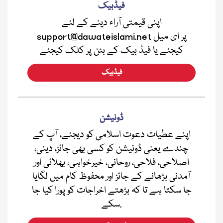
فیڈبیک
اپنی قیمتی آراء دینے کے لئے
support@dawateislami.net پر ای میل
کیجئے یا فیڈ بیک کے بٹن پر کلک کیجئے
فیڈبیک
ڈونیشن
اپنے عطیات دعوت اسلامی کو دیجئے، آپ کے
چندے یعنی ڈونیشن کو کسی بھی جائز، دینی،
اصلاحی، فلاحی، روحانی، خیرخواہی، بھلائی اور
آمدنی بڑھانے کے جائز اور محفوظ کام میں لگایا
جا سکتا ہے تا کہ بڑھتے اخراجات کو پورا کیا جا
سکے.