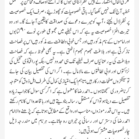
مگرفی الحال اختصار کے پیش نظر اتناہی کہوں گا کہ اتنے اوصاف ومحاسن پرمشتمل
خطبہ آج تك نہیں لکھاگیا۔ باقی خصوصیات کوچھوڑئیے ، صرف ایك خصوصیت
پرنظرڈال لیجئے ، آپ کومیرے دعوے کی صداقت کایقین آجائے گا۔ اور وہ
٩٠
حیرت افزا خصوصیت یہ ہے کہ اس خطبے میں مجموعی طورپر نوے
کتابوں
اوراماموں کے نام مذکورہیں اور جس خوبی ولطافت سے مذکور ہیں اس پرفصاحت
نازکرتی ہے اور بلاغت جھوم جھوم اُٹھتی ہے۔ یہ بھی ملحوظ رہے کہ فصاحت
وبلاغت کی یہ رعنائیاں صرف خطبے تك ہی محدودنہیں ، بلکہ پورافتاوٰی تخیل کی
نزاکتوں اور ادبی لطافتوں سے مالامال ہے۔ اگر اس کی تفصیل بیان کی جائے
توسینکڑوں صفحات درکارہیں ؛ تاہم ایك امتیازی کمال کی طرف اہل ذوق کومتوجہ
کرناضروری سمجھتاہوں ۔ احمدرضا کامعمول ہے کہ اگرکسی سوال کاجواب زیادہ
تفصیل سے دیناہوتو اس کومستقل رسالہ بنادیتے ہیں اورباقاعدہ اس کانام رکھتے
ہیں ۔ یہ اس قدرموزوں ، مناسب اور واقع کے مطابق ہوتاہے کہ پڑھنے والا امام
احمدرضا کی دسترس اور رسائی پرحیران رہ جاتاہے۔ ہرنام میں مندرجہ ذیل
چارخصوصیات مشترك ہوتی ہیں :