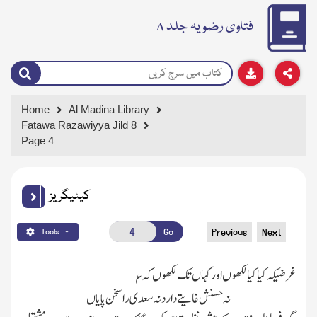
فتاوی رضویہ جلد ۸
Home
Al Madina Library
Fatawa Razawiyya Jild 8
Page 4
کیٹیگریز
Go
Previous
Next
Tools
ع
غرضیکہ کیاکیالکھوں اورکہاں تك لکھوں کہ
نہ حسنش غایتے دارد نہ سعدی راسخن پایاں