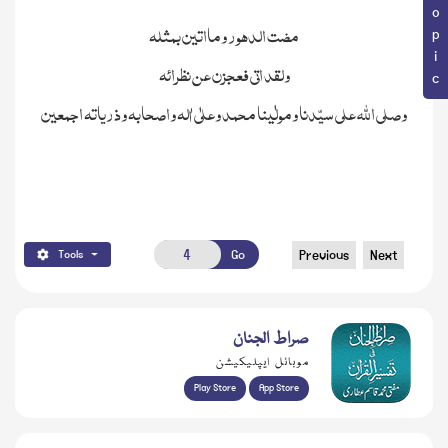
مضت الدھور ومااتین بمثلہ
ولقد اتی فعجزن عن نظرائہ
وصلی اﷲ علی سیّدنا ومولٰینا محمد وعلٰی اٰلہ واصحابہ وذریاتہ اجمعین
Go
Previous
Next
Tools
صراط الجنان
موبائل ایپلیکیشن
Play Store
App Store