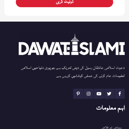
ڈونیٹ کریں
دعوت اسلامی عاشقان رسول کی دینی تحریک ہے جو پوری دنیا میں اسلامی
تعلیمات عام کرنے کی عملی کوششیں کررہی ہے
اہم معلومات
سماجی اور فلاحی