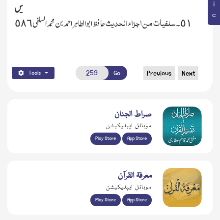
س
سلفیات من اجزاء الحدیث
٥١۔
حافظ ابوالطاہراحمدبن محمدالسلفی ٥٨٦
Go
Previous
Next
Tools
صراط الجنان
موبائل ایپلیکیشن
Play Store
App Store
معرفۃ القرآن
موبائل ایپلیکیشن
Play Store
App Store