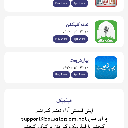
Play Store
App Store
نعت کلیکشن
موبائل ایپلیکیشن
Play Store
App Store
بہار شریعت
موبائل ایپلیکیشن
Play Store
App Store
فیڈبیک
اپنی قیمتی آراء دینے کے لئے
support@dawateislami.net پر ای میل
کیجئے یا فیڈ بیک کے بٹن پر کلک کیجئے