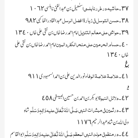
حاشیہ درغررنابلسی
٣٧۔
اسمٰعیل بن عبدالغنی نابلسی ١٠٦٢
حسن التوسل فی زیارۃ افضل الرسل
٣٨۔
عبدالقادرالفاکہی ٩٨٢
حواشی علی معالم التنزیل
٣٩۔
امام احمدرضاخاں بن نقی علی خاں ١٣٤٠
حسام الحرمین علی منحرالکفروالمین
٤٠۔
امام احمدرضاخاں بن نقی علی
خاں ١٣٤٠
خ
خلاصۃ خلاصۃ الوفاء
٤١۔
نورالدین علی بن احمدالسمہودی ٩١١
د
دلائل النبوۃ
٤٢۔
ابوبکربن احمد بن حسین البیہقی ٤٥٨
درثمین فی مبشرات النبی
صَلَّی اللہُ تَعَالٰی علیہ وَاٰلِہٖ وَسَلَّم
٤٣۔
شاہ
اﷲ
ولی
بن شاہ عبدالرحیم ١١٧٦
درمنظم فی مولدالنبی المعظم
صَلَّی اللہُ تَعَالٰی علیہ وَاٰلِہٖ وَسَلَّم
٤٤۔
ابوالقاسم