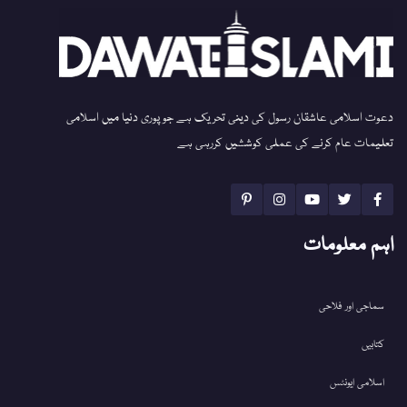
دعوت اسلامی عاشقان رسول کی دینی تحریک ہے جو پوری دنیا میں اسلامی
تعلیمات عام کرنے کی عملی کوششیں کررہی ہے
اہم معلومات
سماجی اور فلاحی
کتابیں
اسلامی ایونٹس