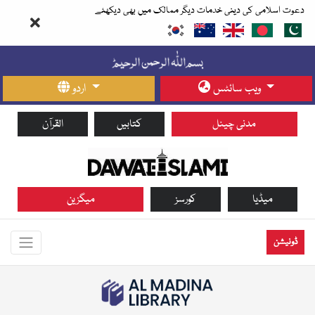
دعوت اسلامی کی دینی خدمات دیگر ممالک میں بھی دیکھئے
ویب سائٹس
اردو
مدنی چینل
کتابیں
القرآن
میڈیا
کورسز
میگزین
ڈونیشن