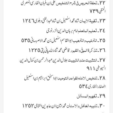
تحفۃ الحریص فی شرح التلخیص
٢٢۔
علی بن بلبان الفارسی المصری
الحنفی ٧٣٩
تقویۃ الایمان
٢٣۔
شاہ محمداسمٰعیل بن شاہ عبدالغنی دہلوی ١٢٤٦
تعلیم المتعلم
٢٤۔
امام برہان الدین الزرنوجی
الترغیب والترھیب
٢٥۔
ابوالقاسم اسمٰعیل بن محمدالاصبہانی ٥٣٥
تذکرۃ الموتٰی والقبور
اﷲ
٢٦۔
قاضی محمدثناء
پانی پتی ١٢٢٥
التثبیت عندالتبییت
٢٧۔
جلال الدین عبدالرحمن بن کمال الدین
السیوطی ٩١١
تلخیص الادلہ لقواعدالتوحید
٢٨۔
ابواسحٰق ابراہیم بن اسمٰعیل
الصفارالبخاری ٥٣٤
تفہیم المسائل
٢٩۔
تنبیہ الغافل والاسنان
٣٠۔
محمدامین ابن عابدین الشامی ١٢٥٢