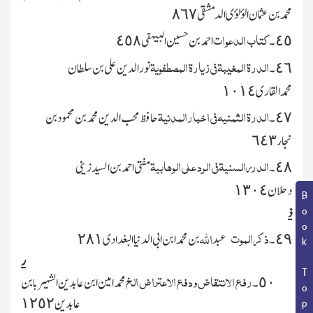
محمدبن عثمان الؤلؤی الدمشقی ٨٦٧
کتاب الدعوات
٤٥۔
احمدبن حسین البیہقی ٤٥٨
الدرۃ المغیبۃ فی زیارۃ المصطفویۃ
٤٦۔
نورالدین علی بن سلطان
محمدالقاری ١٠١٤
الدرۃ الثمنیہ فی اخبارالمدنیۃ
٤٧۔
حافظ محب الدین محمد بن محمودبن
نجار ٦٤٣
الدررالسنیۃ فی الرد علی الوہابیۃ
٤٨۔
مفتی احمدبن السید زینی
دحلان ١٣٠٤
Book Topic
ذ
ذکرالموت
اﷲ
٤٩۔
عبد
بن محمدابن ابی الدنیا البغدادی ٢٨١
ر
رفع الانتقاض ودفع الاعتراض الخ
٥٠۔
محمدامین ابن عابدین الشہیربابن
عابدین ١٢٥٢