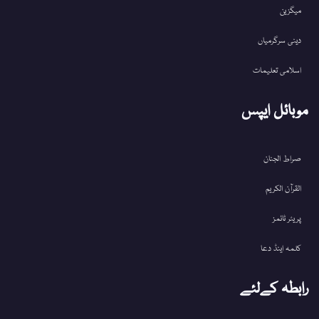
میگزین
دینی سرگرمیاں
اسلامی تعلیمات
موبائل ایپس
صراط الجنان
القرآن الکریم
پریئر ٹائمز
کلمہ اینڈ دعا
رابطہ کےلئے