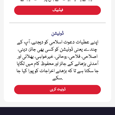
فیڈبیک
ڈونیشن
اپنے عطیات دعوت اسلامی کو دیجئے، آپ کے
چندے یعنی ڈونیشن کو کسی بھی جائز، دینی،
اصلاحی، فلاحی، روحانی، خیرخواہی، بھلائی اور
آمدنی بڑھانے کے جائز اور محفوظ کام میں لگایا
جا سکتا ہے تا کہ بڑھتے اخراجات کو پورا کیا جا
سکے.
ڈونیٹ کریں