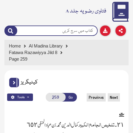
فتاوی رضویہ جلد ۸
Home
Al Madina Library
Fatawa Razawiyya Jild 8
Page 259
کیٹیگریز
Go
Previous
Next
Tools
ت
تلخیص الجامع الکبیر
٢١۔
کمال الدین محمدبن عبادالحنفی ٦٥٢