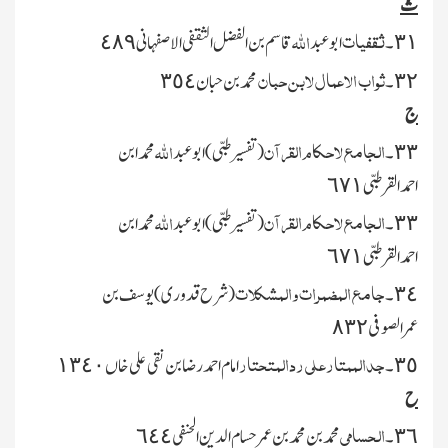
ث
ثقفیات
اﷲ
٣١۔
ابوعبد
قاسم بن الفضل الثقفی الاصفہانی ٤٨٩
ثواب الاعمال لابن حبان
٣٢۔
محمدبن حبان ٣٥٤
ج
الجامع لاحکام القرآن
اﷲ
٣٣۔
(تفسیرطبی)
ابوعبد
محمدابن
احمدالقرطبی ٦٧١
الجامع لاحکام القرآن
اﷲ
٣٣۔
(تفسیرطبی) ابوعبد
محمدابن
احمدالقرطبی ٦٧١
جامع المضمرات والمشکلات
٣٤۔
(شرح قدوری)
یوسف بن
عمرالصوفی ٨٣٢
جدالممتارعلی ردالمتحتار
٣٥۔
امام احمدرضابن نقی علی خاں ١٣٤٠
ح
الحسامی
٣٦۔
محمدبن محمدبن عمرحسام الدین الحنفی ٦٤٤