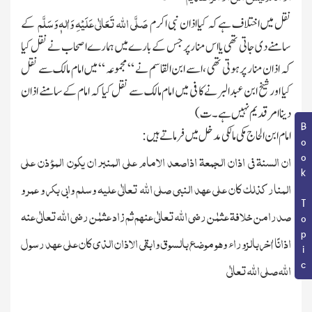
صَلَّی اللہ تَعَالٰی عَلَیْہِ وَاٰلہٖ وَسَلَّم
نقل میں اختلاف ہے کہ کیا اذان نبی اکرم
کے
سامنے دی جاتی تھی یا اس منار پر جس کے بارے میں ہمارے اصحاب نے نقل کیا
کہ اذان منار پر ہوتی تھی ، اسے ابن القاسم نے “ مجموعہ “ میں امام مالك سے نقل
کیا اور شیخ ابن عبدالبر نے کافی میں امام مالك سے نقل کیا کہ امام کے سامنے اذان
دینا امر قدیم نہیں ہے۔ ت)
Book Topic
امام ابن الحاج مکی مالکی مدخل میں فرماتے ہیں :
ان السنۃ فی اذان الجمعۃ اذاصعد الامام علی المنبر ان یکون المؤذن علی
المنار کذلك کان علی عھد النبی صلی اﷲ تعالٰی علیہ وسلم وابی بکر و عمر و
صدرامن خلافۃ عثمٰن رضی اﷲ تعالٰی عنہم ثم زاد عثمٰن رضی اﷲ تعالٰی عنہ
اذانًا اٰخر بالزوراء وھو موضع بالسوق وابقی الاذان الذی کان علی عھد رسول
اﷲ صلی اﷲ تعالٰی