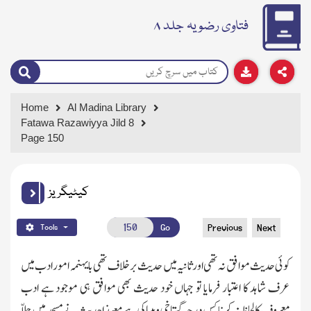
فتاوی رضویہ جلد ۸
Home
Al Madina Library
Fatawa Razawiyya Jild 8
Page 150
کیٹیگریز
Go
Previous
Next
Tools
کوئی حدیث موافق نہ تھی اور ثانیہ میں حدیث برخلاف تھی با یہنمہ امور ادب میں
عرف شاہد کا اعتبار فرمایا تو جہاں خود حدیث بھی موافق ہی موجود ہے ادب
معروف کا لحاظ نہ کرنا کس درجہ گستاخی وبیباکی ہے معہذا حدیث نے مسجد میں چلاّ