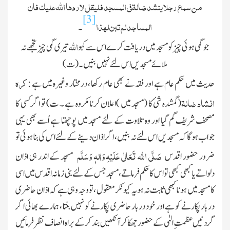
من سمع رجلا ینشد ضالۃ فی المسجد فلیقل لاردھا اﷲ علیك فان
[3]
المساجد لم تبن لھذا
۔
اﷲ
جو گمی ہوئی چیز کو مسجد میں دریافت کرے اس سے کہو
تیری گمی چیز تجھے نہ
ملائے مسجدیں اس لئے نہیں بنیں ۔ (ت)
کرہ
حدیث میں حکم عام ہے اور فقہ نے بھی عام رکھا ، درمختار وغیرہ میں ہے :
انشاد ضالۃ
( گمشدہ شئ کا (مسجد میں )اعلان کرنا مکروہ ہے ۔ ت) تو اگر کسی کا
مصحف شریف گم گیا اور وہ تلاوت کے لئے مسجد میں پوچھتا ہے اُسے بھی یہی
جواب ہوگا کہ مسجدیں اس لئے نہ بنیں ، اگر اذان دینے کے لئے اس کی بنا ہوئی تو
صَلَّی اللہ تَعَالٰی عَلَیْہِ وَاٰلہٖ وَسَلَّم
ضرور حضور اقدس
مسجد کے اندر ہی اذان
دلواتے یا کبھی کبھی تواس کا حکم فرماتے ، مسجد جس کےلئے بنی زمانہ اقدس میں اسی
کا مسجد میں ہونا کبھی ثابت نہ ہو یہ کیونکر معقول ، تووجہ وہی ہے کہ اذان حاضری
دربار پکارنے کو ہے اور خود دربار حاضری پکارنے کو نہیں بنتا ، ہمارے بھائی اگر
گردنیں عظمتِ الہٰی کے حضور جھکا کر آنکھیں بند کرکے براہ انصاف نظر فرمائیں