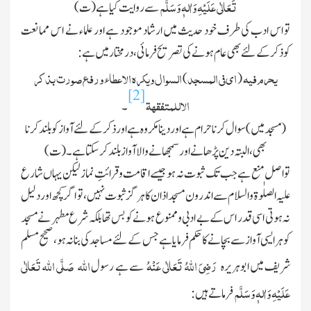
تَعَالٰی عَلَیْہِ وَاٰلہٖ وَسَلَّم
سے روایت کیا ہے (ت)
تو اس ادب کی طرف خود حدیث میں ارشاد موجود ہے اور علماء نے اس ممانعت
کوذکر کے لئے بھی عام ہونے کی تصریح فرمائی ، درمختار میں ہے :
یحرم فیہ
ای فی المسجد
السوال ویکرہ الاعطاء ورفع صورت بذکر
)
(
[2]
الاللمتفقھۃ
۔
( مسجد میں ) سوال کرنا حرام ہے اور دینا مکروہ ہے اور ذکر کے لئے آوازکو بلند کرنا
بھی ، البتہ دین پڑھانے اور سمجھا نے والا آواز بلند کرسکتا ہے۔ (ت)
تو اصل منع ہے جب تك ثبوت نہ ہو جیسے اقامت وقرائتِ نماز لیکن یہاں شارع
علیہ الصلٰوۃ والسلام سے اندرون مسجد اذان کا ہرگز ثبوت نہیں ، تو اگر کچھ اور دلیل
نہ ہوتی اسی قدر اس کے بے ادبی وممنوع ہونے کو بس تھا بلکہ شرع مطہر نے مسجد
کو ہر ایسی آواز سے بچانے کا حکم فرمایا ہے جس کے لئے مساجد کی بنا نہ ہو ، صحیح مسلم
رَضِیَ اللہُ تَعَالٰی عَنْہُ
اﷲ
صَلَّی اللہ تَعَالٰی
شریف میں ابوہریرہ
سے ہے رسول
عَلَیْہِ وَاٰلہٖ وَسَلَّم
فرماتے ہیں :