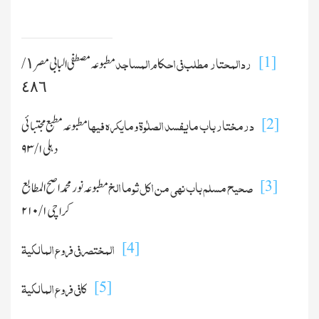
ردالمحتار مطلب فی احکام المساجد
[1]
مطبوعہ مصطفی البابی مصر ١ /
٤٨٦
درمختار باب مایفسد الصلٰوۃ ومایکرہ فیہا
[2]
مطبوعہ مطبع مجتبائی
دہلی
۱ / ۹۳
صحیح مسلم باب نہی من اکل ثوما الخ
[3]
مطبوعہ نور محمد اصح المطابع
کراچی
۱ / ۲۱۰
المختصر فی فروع المالکیۃ
[4]
کافی فروع المالکیۃ
[5]