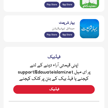
Play Store
App Store
بہار شریعت
موبائل ایپلیکیشن
Play Store
App Store
فیڈبیک
اپنی قیمتی آراء دینے کے لئے
support@dawateislami.net پر ای میل
کیجئے یا فیڈ بیک کے بٹن پر کلک کیجئے
فیڈبیک