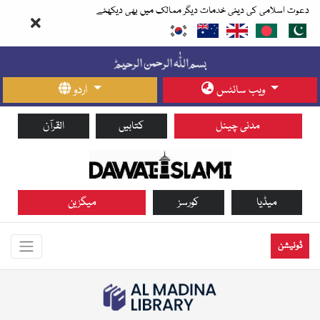
دعوت اسلامی کی دینی خدمات دیگر ممالک میں بھی دیکھئے
ویب سائٹس
اردو
مدنی چینل
کتابیں
القرآن
میڈیا
کورسز
میگزین
ڈونیشن