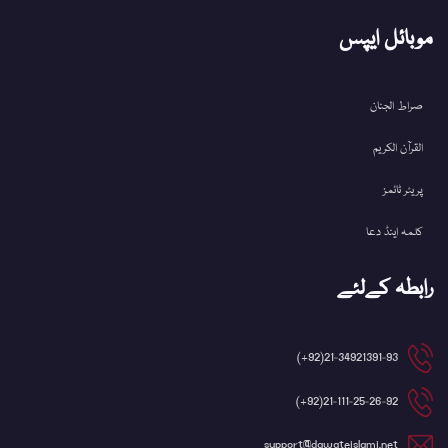
موبائل ایپس
صراط الجنان
القرآن الکریم
پریئر ٹائمز
کلمہ اینڈ دعا
رابطہ کےلئے
21-34921391-93(92+)
21-111-25-26-92(92+)
support@dawateislami.net