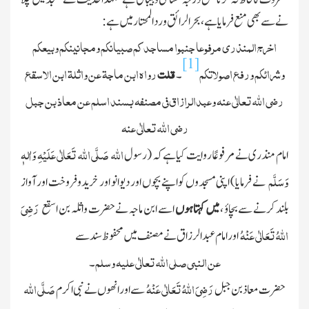
نے سے بھی منع فرمایا ہے ، بحرالرائق وردالمحتار میں ہے :
اخرج المنذری مرفوعا جنبوا مساجد کم صبیانکم ومجانینکم وبیعکم
[1]
وشرائکم ورفع اصولاتکم
قلت
رواہ ابن ماجۃ عن واثلۃ ابن الاسقع
۔
رضی اﷲ تعالٰی عنہ وعبدالرازاق فی مصنفہ بسند اسلم عن معاذ بن جبل
رضی اﷲ تعالٰی عنہ
اﷲ
صَلَّی اللہ تَعَالٰی عَلَیْہِ وَاٰلہٖ
امام منذری نے مرفوعًا روایت کیاہے کہ ( رسول
وَسَلَّم
نے فرمایا) اپنی مسجدوں کو اپنے بچوں اور دیوانو اور خرید وفروخت اور آواز
رَضِیَ
بلند کرنے سے بچاؤ ،
میں کہتا ہوں
اسے ابن ماجہ نے حضرت واثلہ بن اسقع
اللہُ تَعَالٰی عَنْہُ
اور امام عبدالرزاق نے مصنف میں محفوظ سند سے
عن النبی صلی اﷲ تعالٰی علیہ وسلم
۔
رَضِیَ اللہُ تَعَالٰی عَنْہُ
صَلَّی اللہ
حضرت معاذبن جبل
سے اور انھوں نے نبی اکرم