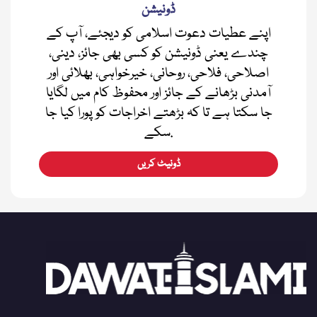
ڈونیشن
اپنے عطیات دعوت اسلامی کو دیجئے، آپ کے
چندے یعنی ڈونیشن کو کسی بھی جائز، دینی،
اصلاحی، فلاحی، روحانی، خیرخواہی، بھلائی اور
آمدنی بڑھانے کے جائز اور محفوظ کام میں لگایا
جا سکتا ہے تا کہ بڑھتے اخراجات کو پورا کیا جا
سکے.
ڈونیٹ کریں