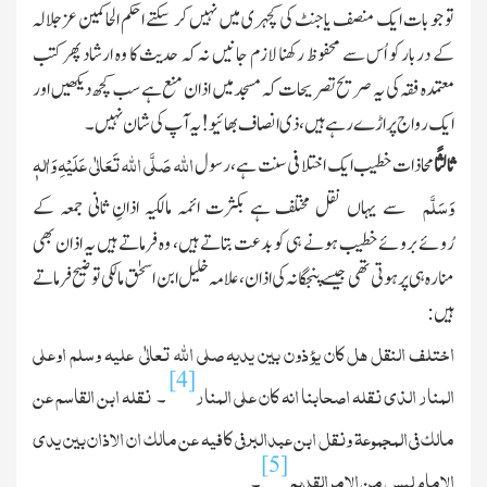
تو جو بات ایك منصف یا جنٹ کی کچہری میں نہیں کر سکتے
احکم الحاکمین عزجلالہ
کے دربار کو اُس سے محفوظ رکھنا لازم جانیں نہ کہ حدیث کا وہ ارشاد پھر کتب
معتمدہ فقہ کی یہ صریح تصریحات کہ مسجد میں اذان منع ہے سب کچھ دیکھیں اور
ایك رواج پراڑے رہے ہیں ، ذی انصاف بھائیو! یہ آپ کی شان نہیں ۔
اﷲ
صَلَّی اللہ تَعَالٰی عَلَیْہِ وَاٰلہٖ
ثالثًا
محاذات خطیب ایك اختلافی سنت ہے ، رسول
وَسَلَّم
سے یہاں نقل مختلف ہے بکثرت ائمہ مالکیہ اذانِ ثانی جمعہ کے
رُوئےبروئے خطیب ہونے ہی کو بدعت بتاتے ہیں ، وہ فرماتے ہیں یہ اذان بھی
منارہ ہی پر ہوتی تھی جیسے پنجگانہ کی اذان ، علامہ خلیل ابن اسحٰق مالکی توضیح فرماتے
ہیں :
اختلف النقل ھل کان یؤذون بین یدیہ صلی اﷲ تعالٰی علیہ وسلم اوعلی
[4]
المنار الذی نقلہ اصحابنا انہ کان علی المنار
نقلہ ابن القاسم عن
۔
مالك فی المجموعۃ ونقل ابن عبدالبر فی کافیہ عن مالك ان الاذان بین یدی
[5]
الامام لیس من الامر القدیم
۔