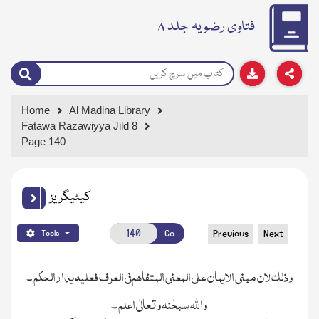
فتاوی رضویہ جلد ۸
Home
Al Madina Library
Fatawa Razawiyya Jild 8
Page 140
کیٹیگریز
Go
Previous
Next
Tools
وذلك لان مبنی الایمان علی المعنی المتفاھم فی العرف فعلیہ یدارالحکم
۔
واﷲ سبحٰنہ وتعالٰی اعلم
۔