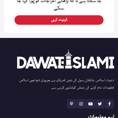
جا سکتا ہے تا کہ بڑھتے اخراجات کو پورا کیا جا
سکے.
ڈونیٹ کریں
دعوت اسلامی عاشقان رسول کی دینی تحریک ہے جو پوری دنیا میں اسلامی
تعلیمات عام کرنے کی عملی کوششیں کررہی ہے
اہم معلومات