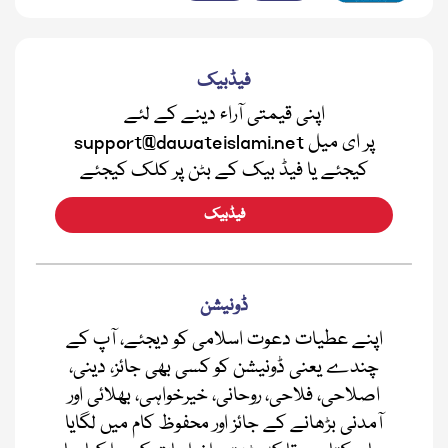
فیڈبیک
اپنی قیمتی آراء دینے کے لئے
support@dawateislami.net پر ای میل
کیجئے یا فیڈ بیک کے بٹن پر کلک کیجئے
فیڈبیک
ڈونیشن
اپنے عطیات دعوت اسلامی کو دیجئے، آپ کے
چندے یعنی ڈونیشن کو کسی بھی جائز، دینی،
اصلاحی، فلاحی، روحانی، خیرخواہی، بھلائی اور
آمدنی بڑھانے کے جائز اور محفوظ کام میں لگایا