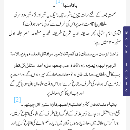
[1]
باقامتھا
۔
صحت ِجمعہ کے لئے سات چیزیں شرط ہیں : ایك یہ شہر اور فناء شہر ، دوسری
سلطان یا اقامت جمعہ پر اس کی طرف سے کوئی مامور ہو(ت)
فتاوٰی امام عتابی پھر حدیقہ ندیہ شرح طریقہ محمدیہ مطبوعہ مصر جلد اول
Book Topic
صفحہ
۲۴۰
میں ہے :
اذاخلا الزمان من سلطان ذی کفایۃ فالامور موکلۃ الی العلماء ویلزم الامۃ
الرجوع الیھم و یصیرون ولاۃ فاذا عسر جمعھم علی واحد استقل کل قطر
جب کامل سلطان سے زمانہ خالی ہو تو معاملات علماء کے سپرد ہوں گے اور امت پر
لازم ہے کہ وہ علماء کی طرف رجوع کرے اور اس وقت علماء ہی والی ہوجائیں گے
اور جب ان کا کسی معاملہ پر
[2]
باتباع علمائہ فان کثروا فالمتبع اعلمھم فان استووا اقرع بینھم
۔
جمع ہونا مشکل ہوجائے تو ہر علاقہ کے لوگ اپنی طرف کے علماء کی اتباع کرلیں ،
اور اگر اس علاقہ میں علماء زیادہ ہوں تو ان میں زیادہ علم والے کی اتباع کریں اور