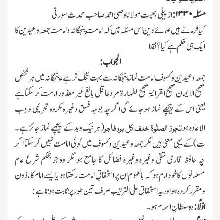
مسئلہ
۱۳۳۰ :
از پیلی بھیت مولانا وصی احمد صاحب محدث سورتی
کیا فرماتے ہیں علمائے دین اس مسئلہ میں کہ امامت پنجگانہ وامامت جمعہ وعیدین کا
ایك ہی حکم ہے کیا ؟ فقط
الجواب :
جمعہ وعیدین وکسوف امامت نماز پنجگانہ سے بہت تنگ تر ہے ، پنجگانہ میں ہر شخص
صحیح الایمان صحیح القرائۃ صحیح الطہارۃ مرد عاقل بالغ غیر معذور امامت کرسکتا ہے
یعنی اس کے پیچھے نماز ہوجائے گی
اگر چہ بوجہ فسق وغیرہ مکروہ تحریمی واجب
تجوز الصلٰوۃ خلف کل بروفاجر
الاعادہ ہو
( ہر نیك وبد کے پیچھے نماز جائز ہے۔
ت) کے یہی معنی ہیں مگر جمعہ وعیدین وکسوف میں کوئی امامت نہیں کرسکتا اگر
چہ حافظ قاری متقی وغیرہ وغیرہ فضائل کا جامع ہو مگر وہ جو بحکم شرع عام
مسلمانوں کا خود امام ہوکہ بالعموم ان پر استحقاقِ امامت رکھتا ہو یا ایسے امام کا ماذون
ومقرر کردہ ہو اور یہ استحقاق علی الترتیب صرف تین طور پر ثابت ہوتا ہے :
اوّلًا :
وہ سلطانِ اسلام ہو۔