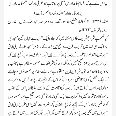
یہ اس لئے ہے کہ اقسام کا مدار اس معنی پر ہوتا ہے جو عرفی ہولہذا حکم کا مدرار اسی
اﷲ
پر ہوگا ۔ و
سبحٰنہ وتعالٰی اعلم ۔ (ت)
مسئلہ
۱۳۲۹ :
از گوالیار ضلع مندسور قصبہ جادو مرسلہ عبدالملك خاں
۷
ربیع
الاول شریف
۱۳۲۳
ھ
کیا حکم ہے شرع شریف کا اس مسئلہ میں کہ جادو ایك قصبہ ہے جہاں تین مسجدیں
اباد ایك ہی محلہ میں قریب قریب واقع ہیں جمعہ کے روز ہر مسجد والے اپنی اپنی
مسجد میں مانند صلٰوۃ خمسہ کے جمعہ پڑھا کر تے ہیں ایك مولوی صاحب کہتے ہیں کہ
اس طرح جمعہ پڑھنا صحیح نہیں کیونکہ جمعہ کی شرائط سے حضور سلطان ہے یا نائب یا
ماذون باقامۃ جمعہ تو یہ شرط یہاں پر مفقود ہے اور ایسے مقام پر مسلمانوں کو چاہئے
کہ ایك شخص کو اپنا قاضی و سردار بنا کر اس کے پیچھے جمعہ پڑھا کریں ، دوسرے
مولوی صاحب فرماتے ہیں کہ جمعہ کی اقامت کے واسطے سلطان یا اس کے نائب
مامور کا ہونا شرط نہیں ، اگر ان سے ایك بھی نہ ہو تو بھی جمعہ صحیح ہے اور مسلمانوں
کو قاضی بنانا اور اُس کے پیچھے نماز پڑھنے کی کچھ ضرورت نہیں اسی طرح اپنی اپنی
مسجدوں میں بھی جمعہ پڑھنا کچھ حرج نہیں بلکہ ایك جگہ جمع ہونے میں حرج ہے