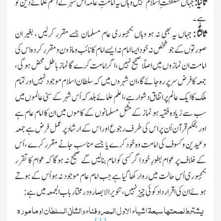
ثانیًا :
جہاں سلطنتِ اسلام نہیں وہاں یہ امامتِ عامہ اس شہر کے اعلم علمائے دین کو
ہے۔
ثالثًا :
جہاں یہ بھی نہ ہو وہاں بمجبوری عام مسلمان جسے مقرر کرلیں ، بغیر ان
صورتوں کے جو شخص نہ خود ایسا امام نہ ایسے امام کا نائب وماذون ومقرر کردہ اس کی
امامت ان نمازوں میں اصلًا صحیح نہیں ، اگر امامت کرے گا نماز باطل محض ہوگی ،
جمعہ کا فرض سرپر رہ جائے گا ، ان شہروں میں کہ سلطان اسلام موجود نہیں اور تمام
ملك کا ایك عالم پر اتفاق دشوار ہے ، اعلم علمائے بلد کہ اُس شہر کے سنی عالموں میں
سب سے زیادہ فقیہ ہو نماز کے مثل مسلمانوں کے کاموں میں ان کا امام عام ہے
اور بحکم قرآن اُن پر اس کی طرف رجوع اور اس کے ارشاد پر عمل فرض ہے جمعہ
وعیدین وکسوف کی امامت وہ خود کرے یا جسے مناسب جانے مقرر کرے ، اُس
کے خلاف پر عوام بطورِ خود اگر کسی کو امام بنالیں گے صحیح نہ ہوگا کہ عوام کا تقرر
بمجبوری اُس حالت میں روارکھا گیا ہے جب امام عام موجود نہ ہو اُس کے ہوتے
ہوئے ان کی اقرار داد کوئی چیز نہیں ، تنویر الابصار و درمختار باب الجمعہ میں ہے :
یشترط لصحتھا سبعۃ اشیاء الاول المصر وفناء والثانی السلطان اومامورہ