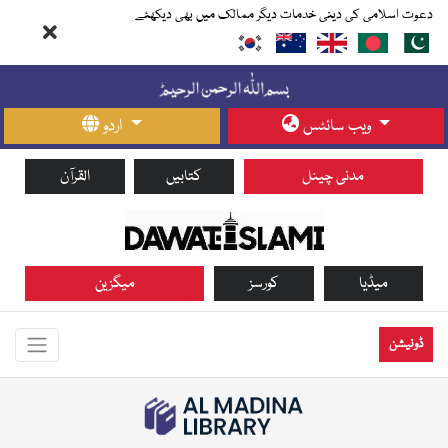
دعوت اسلامی کی دینی خدمات دیگر ممالک میں بھی دیکھئے
ویب سائٹس
اردو
مدنی چینل
کتابیں
القرآن
میڈیا
کورسز
میگزین
ڈونیشن