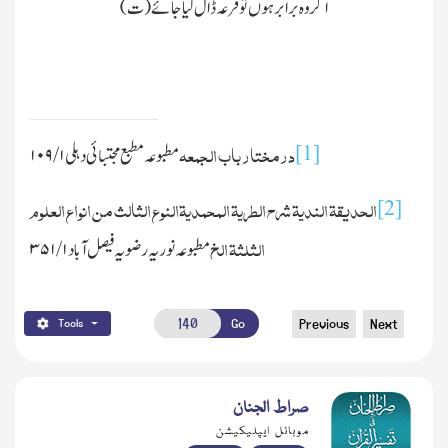
اگر وہ برابر ہوں توقرعہ ڈال لیا جائے (ت)
درمختار باب الجمعہ
[1]
مطبوعہ مطبع مجتبائی دہلی
۱ / ۱۰۹
الحدیقۃ الندیۃ شرح الطریۃ المحمدیۃالنوع الثالث من انواع العلوم
[2]
الثلثۃ الخ
مطبوعہ نوریہ رضویہ فیصل آباد
۱ / ۳۵۱
Go
Previous
Next
Tools
صراط الجنان
موبائل ایپلیکیشن