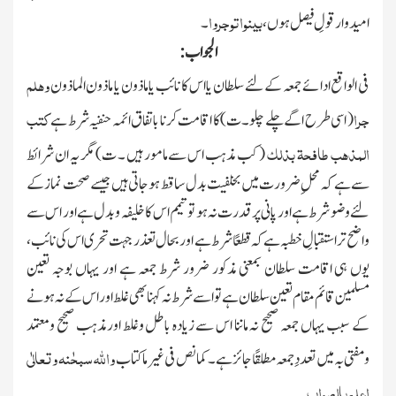
بینوا توجروا
امید وار قولِ فیصل ہوں ،
۔
الجواب :
وھلم
فی الواقع ادائے جمعہ کے لئے سلطان یا اس کا نائب یا ماذون یا ماذون الماذون
جرا
کتب
( اسی طرح اگے چلے چلو۔ ت) کا اقامت کرنا باتفاق ائمہ حنفیہ شرط ہے
المذھب طافحۃ بذلك
( کب مذہب اس سے مامور ہیں ۔ ت) مگر یہ ان شرائط
سے ہے کہ محلِ ضرورت میں بخلفیت بدل ساقط ہوجاتی ہیں جیسے صحت نماز کے
لئے وضو شرط ہے اور پانی پر قدرت نہ ہو تو تیمم اس کا خلیفہ وبدل ہے اور اس سے
واضح ترا ستقبالِ خطبہ ہے کہ قطعًا شرط ہے اور بحال تعذر جہت تحری اس کی نائب ،
یوں ہی اقامت سلطان بمعنی مذکور ضرور شرط جمعہ ہے اور یہاں بوجہ تعین
مسلمین قائم مقام تعین سلطان ہے تو اسے شرط نہ کہنا بھی غلط اور اس کے نہ ہونے
کے سبب یہاں جمعہ صحیح نہ ماننا اس سے زیادہ باطل وغلط اورمذہب صحیح ومعتمد
واﷲ سبحٰنہ وتعالٰی
ومفتی بہ میں تعددِ جمعہ مطلقًا جائز ہے ۔ کما نص فی غیر ماکتاب
اعلم بالصواب
۔