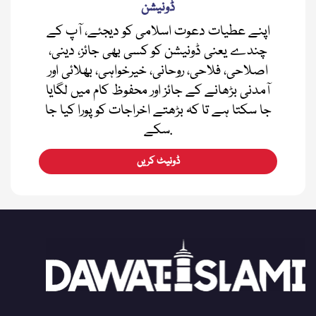
ڈونیشن
اپنے عطیات دعوت اسلامی کو دیجئے، آپ کے
چندے یعنی ڈونیشن کو کسی بھی جائز، دینی،
اصلاحی، فلاحی، روحانی، خیرخواہی، بھلائی اور
آمدنی بڑھانے کے جائز اور محفوظ کام میں لگایا
جا سکتا ہے تا کہ بڑھتے اخراجات کو پورا کیا جا
سکے.
ڈونیٹ کریں