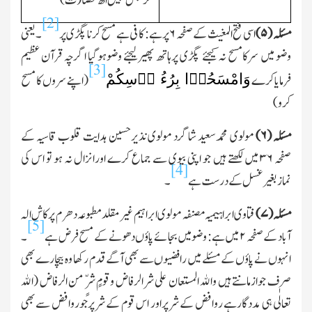
مگرنجس نہیں
ا
ھ ملخصًا (ت)
[2]
مسئلہ (
۵)
اسی فتح المغیث کے صفحہ
۶
پرہے: کافی ہے مسح کرنا پگڑی پر
۔ یعنی
وضو میں سرکامسح نہ کیجئے پگڑی پرہاتھ پھیرلیجئے وضوہوگیا اگرچہ قرآن عظیم
[3]
وَامْسَحُوۡا بِرُءُ وۡسِکُمْ
فرمایاکرے
(اپنے سروں کا مسح
کرو)
مسئلہ (
۶)
مولوی محمدسعید شاگرد مولوی نذیرحسین ہدایت قلوب قاسیہ کے
صفحہ
۳۶
میں لکھتے ہیں جو اپنی بیوی سے جماع کرے اورانزال نہ ہو تو اس کی
[4]
نمازبغیر غسل کے درست ہے
۔
مسئلہ (
۷)
فتاوی ابراہیمیہ مصنفہ مولوی ابراہیم غیرمقلد مطبوعہ دھرم پرکاش الہ
[5]
آباد کے صفحہ
۲
میں ہے: وضومیں بجائے پاؤں دھونے کے مسح فرض ہے
۔
انہوں نے پاؤں کے مسئلے میں رافضیوں سے بھی آگے قدم رکھا وہ بیچارے بھی
صرف جوازمانتے ہیں واﷲ المستعان علی شرالرفاض وقومٍ شرٍّ من الرفاض (اﷲ
تعالٰی ہی مددگارہے روافض کے شرپراور اس قوم کے شرپرجوروافض سے بھی