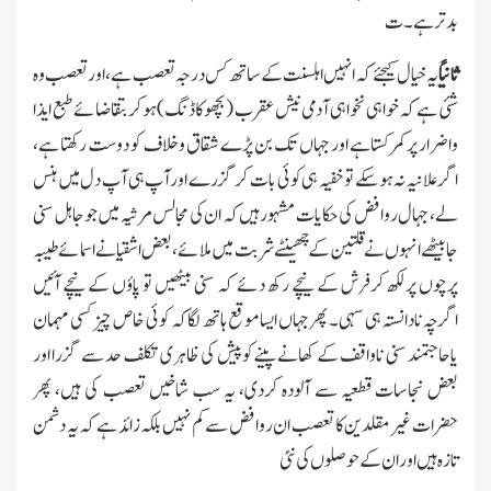
بدترہے۔ت
ثانیًا
یہ خیال کیجئے کہ انہیں اہلسنت کے ساتھ کس درجہ تعصب ہے، اور تعصب وہ
شئی ہے کہ خواہی نخواہی آدمی نیش عقرب (بچھوکاڈنگ) ہوکر بتقاضائے طبع ایذا
واضرار پرکمرکستاہے اور جہاں تك بن پڑے شقاق وخلاف کو دوست رکھتا ہے،
اگرعلانیہ نہ ہوسکے توخفیہ ہی کوئی بات کرگزرے اورآپ ہی آپ دل میں ہنس
لے، جہال روافض کی حکایات مشہورہیں کہ ان کی مجالس مرثیہ میں جوجاہل سنی
جابیٹھے انہوں نے قلتین کے چھینٹے شربت میں ملائے، بعض اشقیا نے اسمائے طیبہ
پرچوں پرلکھ کرفرش کے نیچے رکھ دئے کہ سنی بیٹھیں تو پاؤں کے نیچے آئیں
اگرچہ نادانستہ ہی سہی۔ پھرجہاں ایساموقع ہاتھ لگاکہ کوئی خاص چیز کسی مہمان
یاحاجتمند سنی ناواقف کے کھانے پینے کوپیش کی ظاہری تکلف حد سے گزرا اور
بعض نجاسات قطعیہ سے آلودہ کردی، یہ سب شاخیں تعصب کی ہیں، پھر
حضرات غیرمقلدین کا تعصب ان روافض سے کم نہیں بلکہ زائد ہے کہ یہ دشمن
تازہ ہیں اور ان کے حوصلوں کی نئی