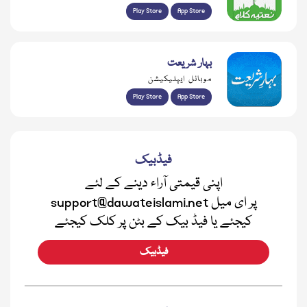
Play Store
App Store
بہار شریعت
موبائل ایپلیکیشن
Play Store
App Store
فیڈبیک
اپنی قیمتی آراء دینے کے لئے
support@dawateislami.net پر ای میل
کیجئے یا فیڈ بیک کے بٹن پر کلک کیجئے
فیڈبیک