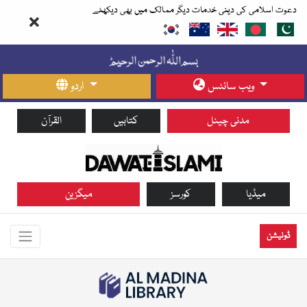
دعوت اسلامی کی دینی خدمات دیگر ممالک میں بھی دیکھئے
ویب سائٹس
اردو
مدنی چینل
کتابیں
القرآن
میڈیا
کورسز
میگزین
ڈونیشن