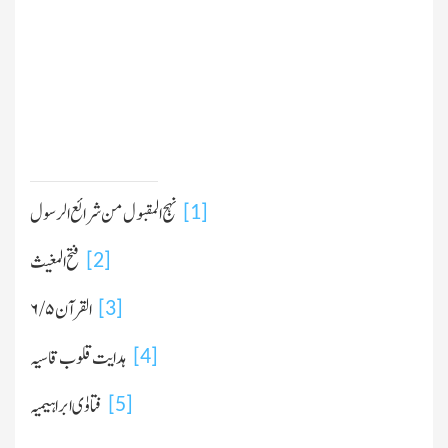
نہج المقبول من شرائع الرسول
[1]
فتح المغیث
[2]
القرآن
۵/ ۶
[3]
ہدایت قلوب قاسیہ
[4]
فتاوٰی ابراہیمیہ
[5]