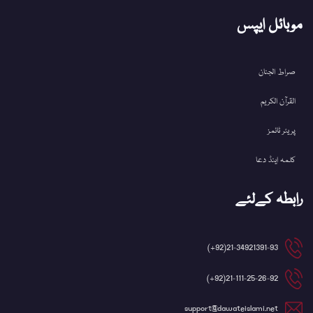
موبائل ایپس
صراط الجنان
القرآن الکریم
پریئر ٹائمز
کلمہ اینڈ دعا
رابطہ کےلئے
21-34921391-93(92+)
21-111-25-26-92(92+)
support@dawateislami.net