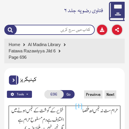
فتاوی رضویہ جلد ۶
Home
Al Madina Library
Fatawa Razawiyya Jild 6
Page 696
کیٹیگریز
Go
Previous
Next
Tools
[1]
حرام ست نہ نجس
ا
ھ ملخصا
خنزیرکے گوشت کے نجس ہونے میں
اختلاف ہے دم مسفوح حرام ہے