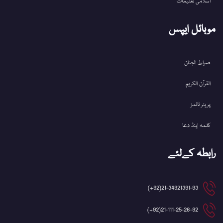
اسلامی تعلیمات
موبائل ایپس
صراط الجنان
القرآن الکریم
پریئر ٹائمز
کلمہ اینڈ دعا
رابطہ کےلئے
21-34921391-93(92+)
21-111-25-26-92(92+)