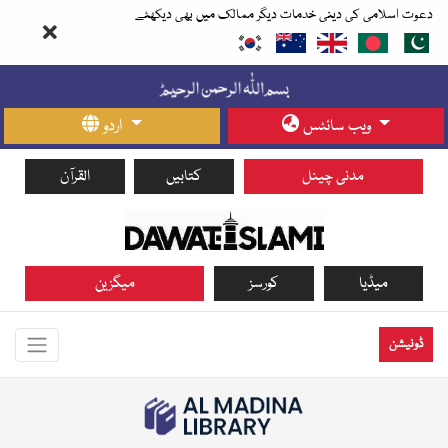
دعوت اسلامی کی دینی خدمات دیگر ممالک میں بھی دیکھئے
ویب سائٹس
اردو
مدنی چینل
کتابیں
القرآن
میڈیا
کورسز
میگزین
ڈونیشن