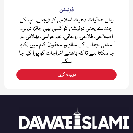
ڈونیشن
اپنے عطیات دعوت اسلامی کو دیجئے، آپ کے
چندے یعنی ڈونیشن کو کسی بھی جائز، دینی،
اصلاحی، فلاحی، روحانی، خیرخواہی، بھلائی اور
آمدنی بڑھانے کے جائز اور محفوظ کام میں لگایا
جا سکتا ہے تا کہ بڑھتے اخراجات کو پورا کیا جا
سکے.
ڈونیٹ کریں