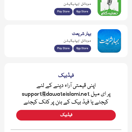
موبائل ایپلیکیشن
Play Store
App Store
بہار شریعت
موبائل ایپلیکیشن
Play Store
App Store
فیڈبیک
اپنی قیمتی آراء دینے کے لئے
support@dawateislami.net پر ای میل
کیجئے یا فیڈ بیک کے بٹن پر کلک کیجئے
فیڈبیک