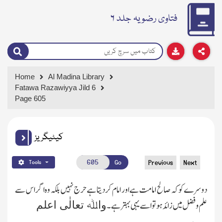
فتاوی رضویہ جلد ۶
Home
Al Madina Library
Fatawa Razawiyya Jild 6
Page 605
کیٹیگریز
Go
Previous
Next
Tools
دوسرے کو کہ صالح امامت ہے اور امام کردیتا ہے حرج نہیں بلکہ وہ اگر اس سے
علم وفضل میں زائد ہو تو اسے یہی بہتر ہے۔
واﷲ تعالٰی اعلم