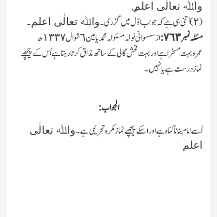
؎
واﷲ تعالٰی اعلم
(٢)اُتنی ہی ہے کہ جواب اوّل میں گزری۔
۔
واﷲ تعالٰی اعلم
مسئلہ نمبر ٧٦٣:
از سہسوانی ٹولہ مسئولہ محمد یامین ٦شوال ١٣٣٧ھ
عمرو بہت مسخرا ہے اور بہت فحش گالی کے ساتھ مذاق کرتا رہتا ہے اُس کے پیچھے
نماز درست ہے یا نہیں۔
الجواب:
اُسے امام بنانا گناہ ہے اور اسکے پیچھے نماز مکرہ تحریمی ہے۔
واﷲ تعالٰی
اعلم