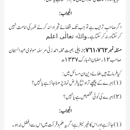
الجواب:
اگر صاحبِ ترتیب ہے تو جب تك قضائے فجر اد ا نہ کرلے ظہُر کی امامت نہیں
کرسکتا ور نہ کرسکتا ہے۔
واﷲ تعالٰی اعلم
مسئلہ نمبر ٧٦١،٧٦٢:
ازپیلی بھیت محلہ احمد زئی مرسلہ مولوی عبد السبحان
صاحب ١٢ رمضان المبارك ١٣٣٧ھ
کیا فرماتے ہیں علمائے دین ان مسائل میں :
(١) بہرے کے پیچھے تراویح یا فرض نماز پڑھنا جائز ہے یا نہیں؟
(٢) بہرے کی کوئی تخصیص ہے یا نہیں؟
الجواب:
(١) جائز ہے اور اس کا غیر بہتر ہے اگر یہ علم وقرأت میں اس سے افضل نہ ہو۔