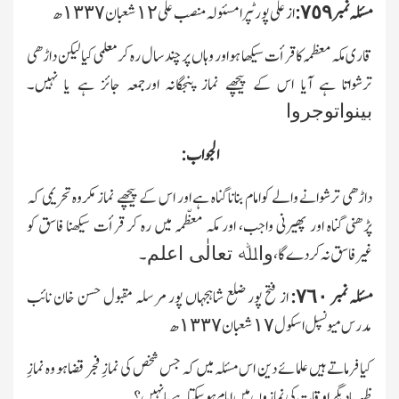
مسئلہ نمبر ٧٥٩:
ازعلی پور ٹپرا مسئولہ منصب علی ١٢شعبان ١٣٣٧ھ
قاری مکہ معظمہ کا قرأت سیکھا ہوا ور وہاں پر چند سال رہ کر معلمی کیا لیکن داڑھی
ترشواتا ہے آیا اس کے پیچھے نماز پنجگانہ اورجمعہ جائز ہے یا نہیں۔
بینواتوجروا
الجواب:
داڑھی ترشوانے والے کوامام بنانا گناہ ہے اور اس کے پیچھے نماز مکروہ تحریمی کہ
پڑھنی گناہ اور پھیرنی واجب، اور مکہ معظّمہ میں رہ کر قرأت سیکھنا فاسق کو
غیرفاسق نہ کردے گا،
۔
واﷲ تعالٰی اعلم
مسئلہ نمبر ٧٦٠:
از فتح پور ضلع شاہجہاں پور مرسلہ مقبول حسن خان نائب
مدرس میونسپل ا سکول ١٧شعبان ١٣٣٧ھ
کیا فرماتے ہیں علمائے دین اس مسئلہ میں کہ جس شخص کی نمازِ فجر قضاہو وہ نمازِ
ظہریا دیگر اوقات کی نمازوں میں امام ہوسکتا ہے یا نہیں؟