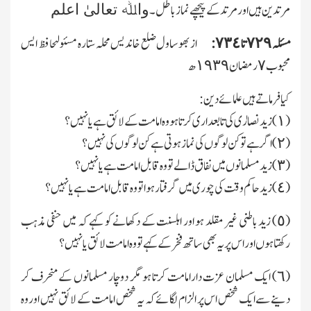
مرتدین ہیں اور مرتد کے پیچھے نماز باطل ۔
واﷲ تعالیٰ اعلم
مسئلہ ٧٢٩ تا ٧٣٤:
از بھوساول ضلع خاندیس محلہ ستارہ مسئولہحافظ ایس
محبوب ٧ رمضان ١٩٣٩ھ
کیا فرماتے ہیں علمائے دین:
(١) زید نصارٰی کی تابعداری کرتا ہو وہ امامت کے لائق ہے یا نہیں؟
(٢) اگر ہے تو کن لوگوں کی نماز ہوتی ہے کن لوگوں کی نہیں؟
(٣) زید مسلمانوں میں نفاق ڈالے تو وہ قابل امامت ہے یا نہیں؟
(٤) زید حاکم وقت کی چوری میں گرفتار ہوا تو وہ قابل امامت ہے یا نہیں؟
(٥) زید باطنی غیر مقلد ہو اور اہلسنت کے دکھانے کو کہے کہ میں حنفی مذہب
رکھتا ہوں اور اس پر یہ بھی ساتھ فخر کے کہے تو وہ امامت لائق یا نہیں؟
(٦) ایك مسلمان عزت دارامامت کرتا ہو مگر دوچار مسلمانوں کے منحرف کر
دینے سے ایك شخص اس پر الزام لگائے کہ یہ شخص اما مت کے لائق نہیں اوروہ