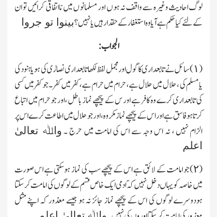
لوگ احادیث وغیرہ سے واقف نہ ہو ں اور مسلمانو ں میں نااتفاقی کرائیں تو ان
کے لئے کیا حکم ہے آیا وہ استغفار کے حقدار ہیں یا نہیں؟
بینوا تو جروا
الجواب:
(١) سائل نے تابعداری کا گول اور مجمل لفظ لکھا تابعداری نصارٰی کی ہو یاہنود کی
یا مسلم کی ، حلال میں حلال ہے ، حرام میں حرام ہے، کفر میں کفر۔جو کفر میں کسی
کی تابعداری کرے وہ کافر ہے اور س کے پیچھے نماز باطل ،اور جو حرام میں اتباع
کرتا ہو فاسق ہے اور اس کے پیچھے نماز مکروہ ، اور جو حلال میں اطاعت کرے اس پر
الزام نہیں ، نہ اس وجہ سے اس کی امامت میں حرج ۔
واﷲ تعالیٰ
اعلم
(٢) جو امامت کے لائق ہے اس کے پیچھے سب کی نماز ہوسکتی ہے اس صورت
میں خاصہ کو یہاں دخل نہیں کہ ۤادمی ایك خاص قسم کے لوگوں کی امامت کرسکتا
ہودوسرے لوگوں کی اس کے پیچھے نماز جائز نہ ہو جیسے معذور کہ اپنے مثل
معذور کی امامت کرسکتا اوروں کی نہیں۔
واﷲ تعالیٰ اعلم