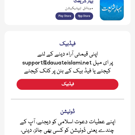
بہار شریعت
موبائل ایپلیکیشن
Play Store
App Store
فیڈبیک
اپنی قیمتی آراء دینے کے لئے
support@dawateislami.net پر ای میل
کیجئے یا فیڈ بیک کے بٹن پر کلک کیجئے
فیڈبیک
ڈونیشن
اپنے عطیات دعوت اسلامی کو دیجئے، آپ کے
چندے یعنی ڈونیشن کو کسی بھی جائز، دینی،