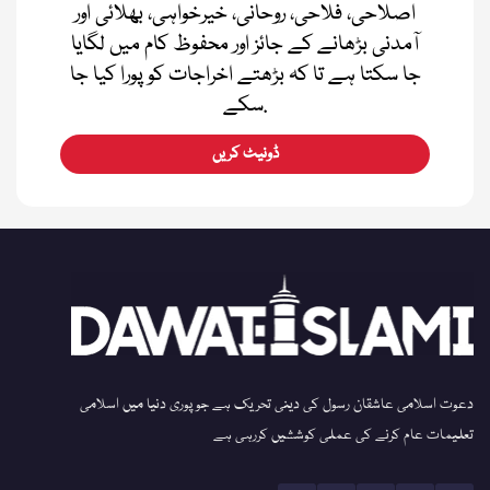
اصلاحی، فلاحی، روحانی، خیرخواہی، بھلائی اور
آمدنی بڑھانے کے جائز اور محفوظ کام میں لگایا
جا سکتا ہے تا کہ بڑھتے اخراجات کو پورا کیا جا
سکے.
ڈونیٹ کریں
دعوت اسلامی عاشقان رسول کی دینی تحریک ہے جو پوری دنیا میں اسلامی
تعلیمات عام کرنے کی عملی کوششیں کررہی ہے