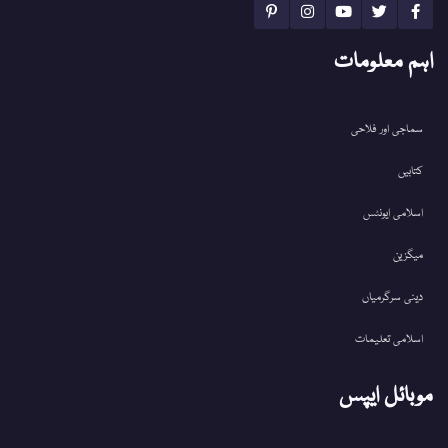
اہم معلومات
سماجی اور فلاحی
کتابیں
اسلامی ایونٹس
میگزین
دینی سرگرمیاں
اسلامی تعلیمات
موبائل ایپس