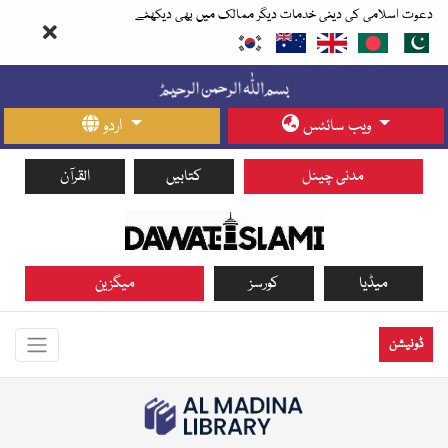
دعوت اسلامی کی دینی خدمات دیگر ممالک میں بھی دیکھئے
ویب سائٹس
اردو
مدنی چینل
کتابیں
القرآن
میڈیا
کورسز
میگزین
ڈونیشن