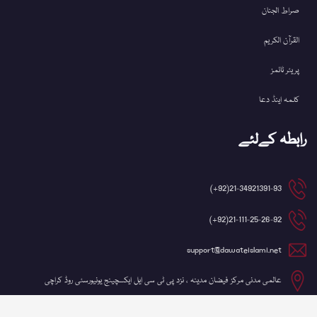
صراط الجنان
القرآن الکریم
پریئر ٹائمز
کلمہ اینڈ دعا
رابطہ کےلئے
21-34921391-93(92+)
21-111-25-26-92(92+)
support@dawateislami.net
عالمی مدنی مرکز فیضان مدینہ ، نزد پی ٹی سی ایل ایکسچینج یونیورسٹی روڈ کراچی
©کاپی رائٹ 2026 شعبہ آئی ٹی، دعوتِ اسلامی