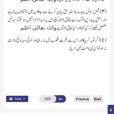
(٣) مجمل سوال ہے بارہا مسئلہ حق بیا ن کرنے سے جاہلوں میں اختلاف پرتا ہے
اور احمق یا بددین لوگ اسے نفاق ڈالنا کہتے ہیں یہ وجہ الزام نہیں ہوسکتا ، سائل
مفصل لکھے کہ کیا کہتا اور کیا نفاق ڈالتا ہے
واﷲ تعالیٰ اعلم
(٤) اگر توبہ کرچکا اور اس سے نفرت قلوب میں نہ رہی اور کوئی وجہ مانع امامت
نہ ہو تو اس کی امامت میں حرج
Go
Previous
Next
Tools