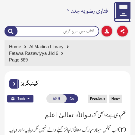
فتاوی رضویہ جلد ۶
Home
Al Madina Library
Fatawa Razawiyya Jild 6
Page 589
کیٹیگریز
Go
Previous
Next
Tools
حکم وہی ہے جو ابھی گزرا۔
واﷲ تعالیٰ اعلم
(٢) اب مجلس میلاد مبارك مطلقًا ناجائز کہنے والے نہیں مگر وہابیہ، اور وہابیہ