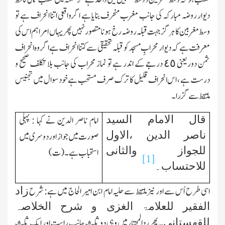
دیوار روضہ مبارکہ کی جانب مغرب منحرف بنایا ہے اگرواقعی اتنا انحراف ہے تو
وسط مغربین کا ہر گز جہت قبلہ روضہ رخ ہونا متصور نہیں پھر یہاں امراہم اس کی
معرفت ہے کہ دیوار محرابِ مسجد کو قبلہ تحقیقی سے کتنا انحراف ہے اگر وہ انحراف
ثمن دور یعنی ٤٥ درجے کے اندر ہے تو نماز محراب کی جانب بلا تکلف صحیح و
درست ہے ، اس انحراف قلیل کا ترك صرف مستحب ہے خود سوال میں تجنیس
ملتقط سے گزرا۔
قال الامام السید
امام ناصر الدین نے کہا : پہلی
ناصر الدین ،الاول
صورت میں جواز اور دوسری میں
للجواز والثانی
استحباب ہے ۔(ت)
[1]
للاحتساب۔
اسی طرح اُس سے اور نیز ملتقط سے حلیہ امام ابن امیر الحاج میں ہے: شرح
زاد
الفقیر للعلامۃ الغزی و شرح الخلاصہ
۔ پھر ردالمحتار میں وہی دو ثلث جانب راست اور ایك ثلث
للقھستانی