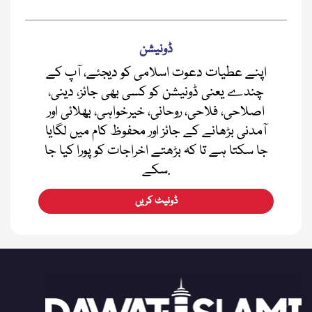
ڈونیشن
اپنے عطیات دعوت اسلامی کو دیجئے، آپ کے
چندے یعنی ڈونیشن کو کسی بھی جائز، دینی،
اصلاحی، فلاحی، روحانی، خیرخواہی، بھلائی اور
آمدنی بڑھانے کے جائز اور محفوظ کام میں لگایا
جا سکتا ہے تا کہ بڑھتے اخراجات کو پورا کیا جا
سکے.
ڈونیٹ کریں