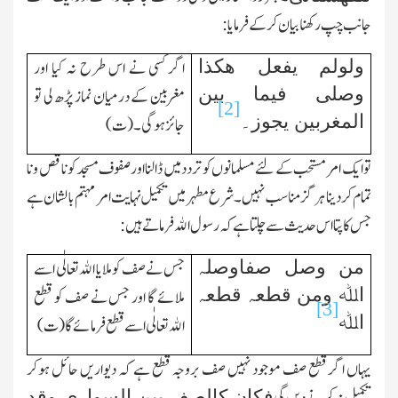
جانب چپ رکھنا بیان کرکے فرمایا :
ولولم یفعل ھکذا
اگر کسی نے اس طرح نہ کیا اور
وصلی فیما بین
مغربین کے درمیان نماز پڑھ لی تو
[2]
المغربین یجوز۔
جائز ہوگی۔(ت)
تو ایك امر مستحب کے لئے مسلمانوں کو تردد میں ڈالنا اور صفوف مسجد کو ناقص و نا
تمام کر دینا ہر گز مناسب نہیں۔شرع مطہر میں تکمیل نہایت امر مہتم بالشان ہے
جس کا پتاا س حدیث سے چلتا ہے کہ رسول اﷲفرماتے ہیں :
من وصل صفاوصلہ
جس نے صف کو ملایا اﷲ تعالٰی اسے
اﷲ ومن قطعہ قطعہ
ملائے گا اور جس نے صف کو قطع
[3]
اﷲ
اﷲ تعالٰی اسے قطع فرمائے گا(ت)
یہاں اگر قطع صف موجود نہیں صف بروجہ قطع ہے کہ دیواریں حائل ہوکر
فکان کالصف بین السواری وقد