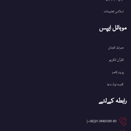
اسلامی تعلیمات
موبائل ایپس
صراط الجنان
القرآن الکریم
پریئر ٹائمز
کلمہ اینڈ دعا
رابطہ کےلئے
21-34921391-93(92+)