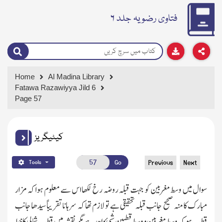
فتاوی رضویہ جلد ۶
Home
Al Madina Library
Fatawa Razawiyya Jild 6
Page 57
کیٹیگریز
Go
Previous
Next
Tools
سوال میں وسط مغربین کو جہت قبلہ روضہ ر خ لکھا اس سے معلوم ہوا کہ مزار
مبارك کا منہ صحیح جانب قبلہ تحقیقی ہے تو لازم تھا کہ سرہانا تقریباً سیدھا جانب
قطب ہو کہ وسط مغربین و وسط قطبین شیئ واحد ہے مگر نقشہ میں قطب شمالی کا خط