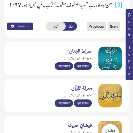
سنن ابو داؤد باب تسویۃ الصفوف مطبوعہ آفتاب عالم پریس لاہور ١/٩٧
[3]
Book Topic
Go
Previous
Next
Tools
صراط الجنان
موبائل ایپلیکیشن
Play Store
App Store
معرفۃ القرآن
موبائل ایپلیکیشن
Play Store
App Store
فیضانِ حدیث
موبائل ایپلیکیشن