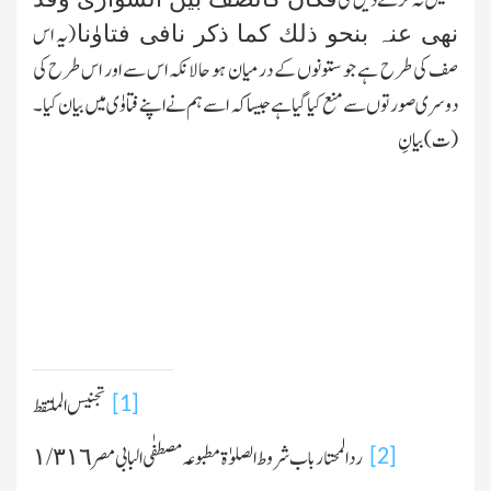
تکمیل نہ کرنے دیں گی
(یہ اس
نھی عنہ بنحو ذلك کما ذکر نافی فتاوٰنا
صف کی طرح ہے جو ستونوں کے درمیان ہو حالانکہ اس سے اور اس طرح کی
دوسری صورتوں سے منع کیا گیا ہے جیسا کہ اسے ہم نے اپنے فتاوٰی میں بیان کیا۔
(ت)بیانِ
تجنیس الملتقط
[1]
ردالمحتار باب شروط الصلوٰۃ مطبوعہ مصطفٰی البابی مصر ١/٣١٦
[2]