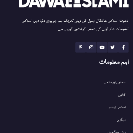
دعوت اسلامی عاشقان رسول کی دینی تحریک ہے جو پوری دنیا میں اسلامی
تعلیمات عام کرنے کی عملی کوششیں کررہی ہے
اہم معلومات
سماجی اور فلاحی
کتابیں
اسلامی ایونٹس
میگزین
دینی سرگرمیاں