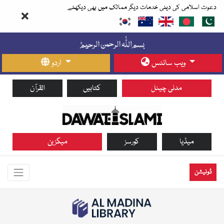
دعوت اسلامی کی دینی خدمات دیگر ممالک میں بھی دیکھئے
ویب سائٹس
اردو
مدنی چینل
کتابیں
القرآن
میڈیا
کورسز
میگزین
ڈونیشن