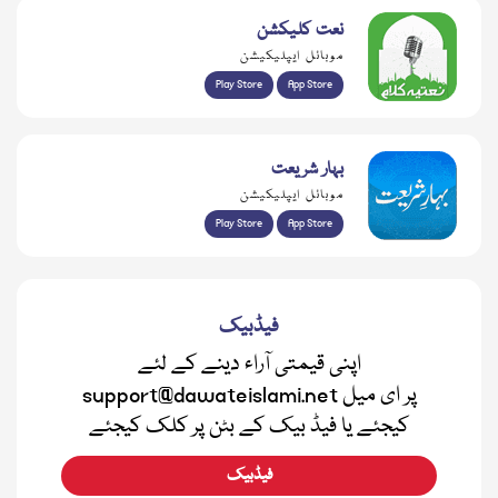
نعت کلیکشن
موبائل ایپلیکیشن
Play Store
App Store
بہار شریعت
موبائل ایپلیکیشن
Play Store
App Store
فیڈبیک
اپنی قیمتی آراء دینے کے لئے
support@dawateislami.net پر ای میل
کیجئے یا فیڈ بیک کے بٹن پر کلک کیجئے
فیڈبیک