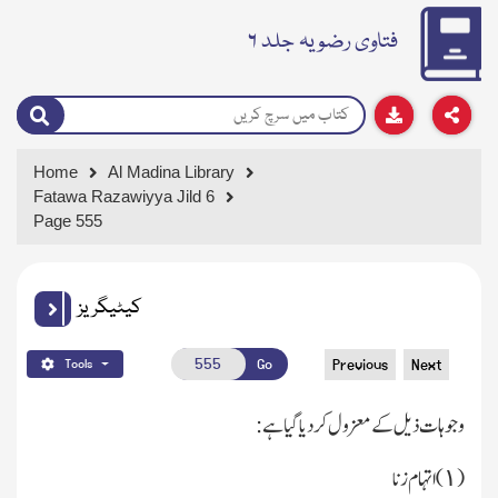
فتاوی رضویہ جلد ۶
Home
Al Madina Library
Fatawa Razawiyya Jild 6
Page 555
کیٹیگریز
Go
Previous
Next
Tools
وجوہات ذیل کے معزول کردیا گیاہے:
( ١)ا تہام زنا