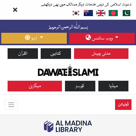
دعوت اسلامی کی دینی خدمات دیگر ممالک میں بھی دیکھئے
ویب سائٹس
اردو
مدنی چینل
کتابیں
القرآن
میڈیا
کورسز
میگزین
ڈونیشن