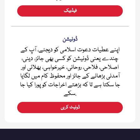
فیڈبیک
ڈونیشن
اپنے عطیات دعوت اسلامی کو دیجئے، آپ کے
چندے یعنی ڈونیشن کو کسی بھی جائز، دینی،
اصلاحی، فلاحی، روحانی، خیرخواہی، بھلائی اور
آمدنی بڑھانے کے جائز اور محفوظ کام میں لگایا
جا سکتا ہے تا کہ بڑھتے اخراجات کو پورا کیا جا
سکے.
ڈونیٹ کریں