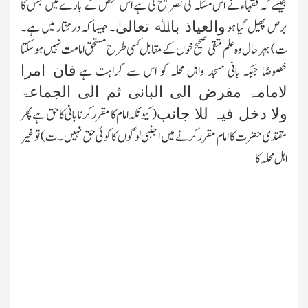
جیسے کہ فقہاء نے اس مسئلہ کی تصریح کی ہے اس شخص کے بارے میں جس کا
برص پھیل گیا ہو
۔ جیسا کہ درمختار میں ہے۔
والعیاذ باﷲ تعالیٰ
ت) بہر حال وہ علم متقی صحیح خوں کے مقابل کسی طرح مستحق امامت نہیں ہوسکتا
خصوصًا جبکہ بانی مسجد واہل محلہ کو اس سے کراہت ہے
فان امرا
لامامۃ مفرض الی البانی ثم الی الجماعۃ
( کیونکہ امام کا مقرر کرنا بانی کا حق ہے پھر
ولا دخل فیہ للا جانب
مقتدی حضرت کا امام مقرر کرنے میں اجنبی لوگوں کا کوئی حق نہیں ۔ت) تو غیر
اہل محلہ کا