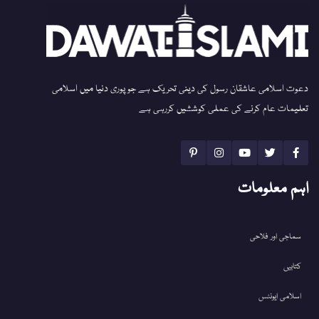
دعوت اسلامی عاشقان رسول کی دینی تحریک ہے جو پوری دنیا میں اسلامی
تعلیمات عام کرنے کی عملی کوششیں کررہی ہے
اہم معلومات
سماجی اور فلاحی
کتابیں
اسلامی ایونٹس