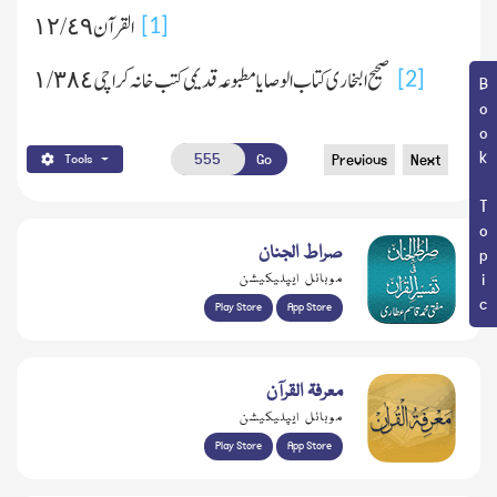
القرآن ٤٩ /١٢
[1]
صحیح البخاری کتاب الوصایا مطبوعہ قدیمی کتب خانہ کراچی ١/٣٨٤
[2]
Book Topic
Go
Previous
Next
Tools
صراط الجنان
موبائل ایپلیکیشن
Play Store
App Store
معرفۃ القرآن
موبائل ایپلیکیشن
Play Store
App Store