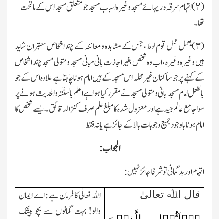
(٢) اتہام سرقہ دریہائے مسجد وغیرہ اسباب مسجد جو متعلق مسجد اس کے ماتحت
تھا۔
(٣) یعمل عمل قوم لوط ، جس کے مشاہدہ ومعائنہ کے چند اشخاص معتبران شاید
ہیں وغیرہ وغیرہ ، اب وہ شخص بغیر اجازت بانی مبانی مسجد ومتولی مسجد چند اشخاص
کے کہنے پر جو ساکنان غیر محلہ اس مسجد کے ہیں امام ہونا چاہتا ہے علاوہ اس کے جو
بالفعل امام مسجد بانی ومتولی مسجد نے مقرر کیا ہوا ہے اعلم بالسنّتہ والحدیث ہو نے پر
سوا جامع عالم جید ہے اور معزول شدہ کا مبلغ علم صرف کنز الدقائق ۔ ایسے شخص کا
امام ہونا باوجود جمیع وجوہات بالا کے جائز ہے یا نہ فقط
الجواب:
اتہام اور بدگمانی تو شرعًا جائز نہیں:
قال اﷲ تعالیٰ
اﷲ تعالیٰ کا فرمان ہے : اے ایمان
والو! بہت گمانوں سے بچو بیشك
یٰۤاَیُّہَا الَّذِیۡنَ