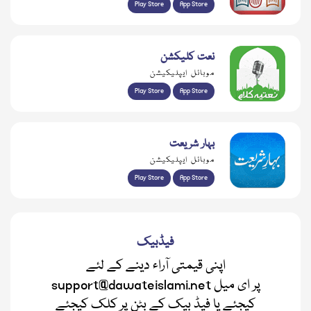
Play Store
App Store
نعت کلیکشن
موبائل ایپلیکیشن
Play Store
App Store
بہار شریعت
موبائل ایپلیکیشن
Play Store
App Store
فیڈبیک
اپنی قیمتی آراء دینے کے لئے
support@dawateislami.net پر ای میل
کیجئے یا فیڈ بیک کے بٹن پر کلک کیجئے