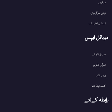
میگزین
دینی سرگرمیاں
اسلامی تعلیمات
موبائل ایپس
صراط الجنان
القرآن الکریم
پریئر ٹائمز
کلمہ اینڈ دعا
رابطہ کےلئے