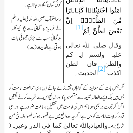
کوئی گمان گناہ ہوجاتا ہے۔
اٰمَنُوا اجْتَنِبُوۡا کَثِیۡرًا
رسالتمآب صلی اﷲ تعالیٰ علیہ وسلم
مِّنَ الظَّنِّ۫ اِنَّ
[1]
نے فرمایا: بد گمانی سے بچو کیونکہ
بَعْضَ الظَّنِّ اِثْمٌ
بدگمانی سب سے بڑی جھوٹی بات
وقال صلی اﷲ تعالٰی
ہوتی ہے الحدیث (ت)
علیہ ولسم ایا کم
والظن فان الظن
[2]
اکذب
الحدیث۔
مگرجس بات کے معاینہ کے گواہان ثقہ بتائے جاتے ہیں وہی ممانعت امامت کو
بس ہیں بلکہ ایسے افعالہ شنیعہ سے متہم ہو چکا اور طبائع اس سے نفرت کرنے لگتیں
اگر اگر ثبوت نہ بھی ہو تاہم اس کی امامت میں تقلیل جماعت ضرور ہے اور اسی
قدر کراہت امامت کو بس ہے اگر چہ وہ واقع میں بے قصور ہو کما نصوا علیہ فی من
شاع برصہ
(
والعیاذباﷲ تعالیٰ کما فی الدر وغیرہ