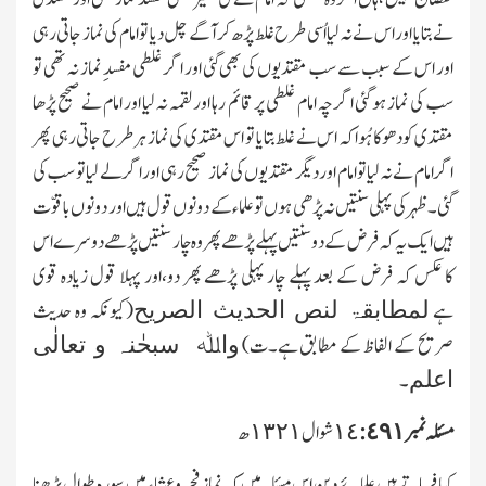
نے بتایا اور اس نے نہ لیا اُسی طرح غلط پڑھ کر آگے چل دیا تو امام کی نماز جاتی رہی
اور اس کے سبب سے سب مقتدیوں کی بھی گئی اور اگر غلطی مفسدِ نماز نہ تھی تو
سب کی نماز ہو گئی اگر چہ امام غلطی پر قائم رہا اور لقمہ نہ لیا اور امام نے صحیح پڑھا
مقتدی کو دھوکا ہُوا کہ اس نے غلط بتایا تو اس مقتدی کی نماز ہر طرح جاتی رہی پھر
اگر امام نے نہ لیا تو امام اور دیگر مقتدیوں کی نماز صحیح رہی اور اگر لے لیا تو سب کی
گئی ۔ظہر کی پہلی سنتیں نہ پڑھی ہوں تو علماء کے دونوں قول ہیں اور دونوں باقوّت
ہیں ایك یہ کہ فرض کے دوسنتیں پہلے پڑھے پھر وہ چا ر سنتیں پڑھے دوسرے اس
کا عکس کہ فرض کے بعد پہلے چار پہلی پڑھے پھر دو،اور پہلا قول زیادہ قوی
ہے
(کیونکہ وہ حدیث
لمطابقۃ لنص الحدیث الصریح
صریح کے الفاظ کے مطابق ہے۔ت)
واﷲ سبحٰنہ و تعالٰی
۔
اعلم
مسئلہ نمبر ٤٩١:
١٤شوال ١٣٢١ھ
کیا فرماتے ہیں علمائے دین اس مسئلہ میں کہ نمازِ فجر وعشاء میں سورہ طوال پڑھنا