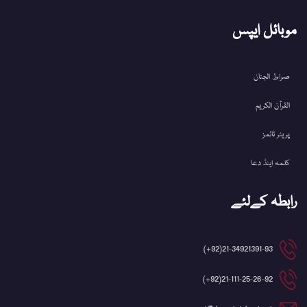
موبائل ایپس
صراط الجنان
القرآن الکریم
پریئر ٹائمز
کلمہ اینڈ دعا
رابطہ کےلئے
21-34921391-93(92+)
21-111-25-26-92(92+)