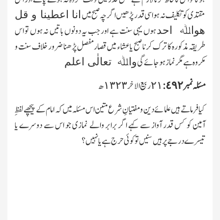
مقتدی کو تکلیف نہ ہو اسی قدر پڑھیں اگر چہ صبح میں
انا اعطینا و قل
ہوں یہی سنت ہے اور جب یہ دونوں باتیں نہ ہوں تو اس
ھواﷲ احد
طریقہ مذکورہ کا ترك کرنا صبح یاعشاء میں قصارمفصل پڑھنا ضرور خلاف سنت و
مکروہ ہے مگر نماز ہوجائے گی
واﷲ تعالٰی اعلم
مسئلہ نمبر ٤٩٢:
کیا فرماتے ہیں علمائے دین و مفتیانِ شرع متین اس مسئلہ میں کہ امام کے پیچھے لفظِ
آمین کو کس قدر آواز سے کہے اگر برابر والے نمازی جو اس سے دوسرے یا
تیسرے درجے پر ہیں سنیں تو کوئی حرج ہے یا نہیں؟