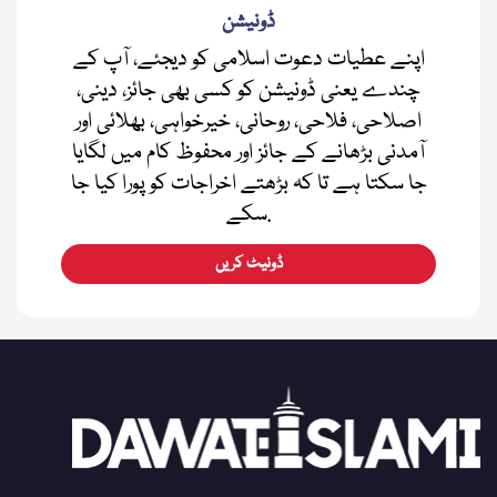
ڈونیشن
اپنے عطیات دعوت اسلامی کو دیجئے، آپ کے
چندے یعنی ڈونیشن کو کسی بھی جائز، دینی،
اصلاحی، فلاحی، روحانی، خیرخواہی، بھلائی اور
آمدنی بڑھانے کے جائز اور محفوظ کام میں لگایا
جا سکتا ہے تا کہ بڑھتے اخراجات کو پورا کیا جا
سکے.
ڈونیٹ کریں