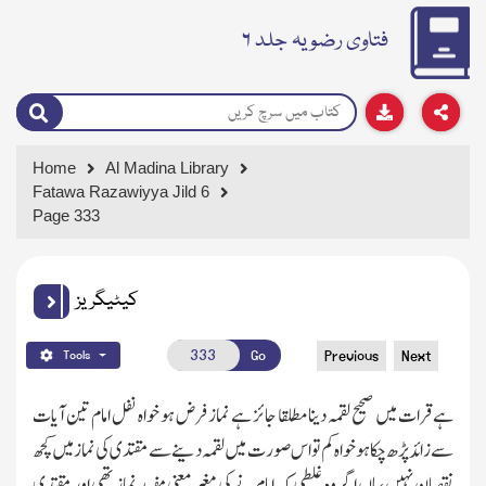
فتاوی رضویہ جلد ۶
Home
Al Madina Library
Fatawa Razawiyya Jild 6
Page 333
کیٹیگریز
Go
Previous
Next
Tools
ہے قرات میں صحیح لقمہ دینا مطلقا جائز ہے نماز فرض ہو خواہ نفل امام تین آیات
سے زائد پڑھ چکا ہو خواہ کم تو اس صورت میں لقمہ دینے سے مقتدی کی نماز میں کچھ
نقصان نہیں ،ہاں اگر وہ غلطی کہ امام نے کی مغیر معنی مفسد نماز تھی اور مقتدی