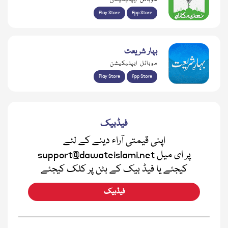
Play Store
App Store
بہار شریعت
موبائل ایپلیکیشن
Play Store
App Store
فیڈبیک
اپنی قیمتی آراء دینے کے لئے
support@dawateislami.net پر ای میل
کیجئے یا فیڈ بیک کے بٹن پر کلک کیجئے
فیڈبیک