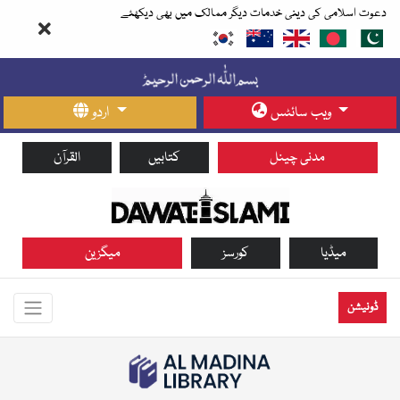
دعوت اسلامی کی دینی خدمات دیگر ممالک میں بھی دیکھئے
ویب سائٹس
اردو
مدنی چینل
کتابیں
القرآن
میڈیا
کورسز
میگزین
ڈونیشن