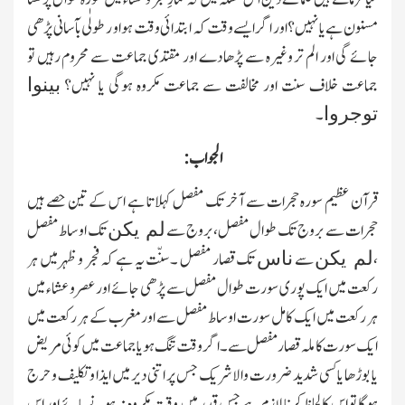
مسنون ہے یا نہیں؟ اور اگر ایسے وقت کہ ابتدائی وقت ہو او ر طولٰی بآسانی پڑھی
جائے گی اور الم تر وغیرہ سے پڑھا دے اور مقتدی جماعت سے محروم رہیں تو
جماعت خلاف سنت اور مخالفت سے جماعت مکروہ ہوگی یا نہیں؟
بینوا
۔
توجروا
الجواب:
قرآن عظیم سورہ حجرات سے آخر تك مفصل کہلا تا ہے اس کے تین حصے ہیں
حجرات سے بروج تك طوال مفصل ،بروج سے
تك اوساط مفصل
لم یکن
،
سے
تك قصار مفصل ۔سنّت یہ ہے کہ فجر و ظہر میں ہر
لم یکن
ناس
رکعت میں ایك پوری سورت طوال مفصل سے پڑھی جائے اور عصر و عشاء میں
ہر رکعت میں ایك کامل سورت اوساط مفصل سے اورمغرب کے ہر رکعت میں
ایك سورت کاملہ قصار مفصل سے۔ اگر وقت تنگ ہو یا جماعت میں کوئی مریض
یا بوڑھا یا کسی شدید ضرورت والا شریك جس پر اتنی دیر میں ایذا و تکلیف و حرج
ہوگا تو اس کا لحاظ کرنا لازم ہے جس قدر میں وقت مکروہ نہ ہونے پائے اور اس