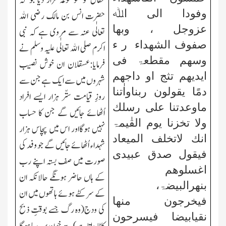
عقال کو موضوعہ قرار دیا جو کہ
وفودا الی اﷲ
حضرت انس بن مالك رضی اﷲ
عزوجل ، وبھا
تعالٰی عنہ سے مروی ہے کہ نبی
صفوف الشھداء ر ء
اکرم صلی اﷲ تعالٰی علیہ وسلم نے
وسھم مقطعۃ فی
فرمایا:عسقلان ان خوش نصیب
ایدیھم تثج او داجھم
شہروں میں سے ایك ہے جن سے
دمًا یقولون ربناواٰتنا
روزِ قیامت ستّر ہزار ایسے افراد
ماوعدتنا علی رسلك
اُٹھائے جائیں گے جن کا حساب
ولا تخزنا یوم القٰیمۃ
نہیں ہوگااور اس میں پچاس ہزار
انك لاتخلف المیعاد
شہداء اُٹھائے جائیں گے جو وفد کی
فیقول صدق عبیدی
صورت میں صف بستہ اپنے رب
اغسلوھم
کے ہاں حاضر ہونگے حالانکہ ان
بنھرالبیضۃ،
کے سر کٹے ہوئے ہاتھوں میں ان
فیخرجون منھا
کی ودج(وہ رگ جسے بوقتِ ذبح
نقیابیضا فیسرحون