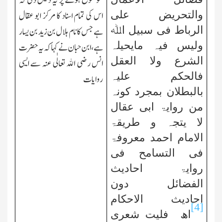
موضوع ہونے پر یہ دلیل دی کہ
والتحریض علی
اس کی تمام اسناد کا مرکز ابو عقال
الرباط فی سبیل اﷲ
ہے جس کا نام ہلال بن زید بن یسار
ولیس فیہ مایحیلہ
ہے، ابن حبان نے کہا کہ یہ حضرت
الشرع ولا العقل
انس رضی اﷲ تعالٰی عنہ سے ایسی
فالحکم علیہ
روایات
بالبطلان بمجرد کونہ
من روایۃ ابی عقال
لا یتجہ و طریقۃ
الامام احمد معروفۃ
فی التسامح فی
روایۃ احادیث
الفضائل دون
احادیث الاحکام
[4]
اھ فلیت شعری