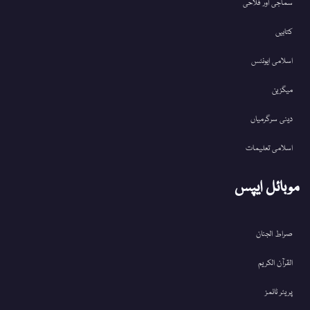
سماجی اور فلاحی
کتابیں
اسلامی ایونٹس
میگزین
دینی سرگرمیاں
اسلامی تعلیمات
موبائل ایپس
صراط الجنان
القرآن الکریم
پریئر ٹائمز