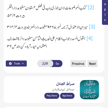
کتاب الموضوعات لابن جوزی باب فی فضل عسقلان مطبوعہ دارالفکر
[2]
بیروت
۲/ ۵۴
میزان الاعتدال ترجمہ نمبر
۹۲۶۷
مطبوعہ دارالمعرفۃ بیروت
۴/ ۳۱۴
[3]
القول المسدد جواب الکلام علی الحدیث الثامن مطبوعہ دائرۃ المعارف
[4]
العثمانیہ حیدرآباد دکن ہند ص
۳۲
Go
Previous
Next
Tools
صراط الجنان
موبائل ایپلیکیشن
Play Store
App Store