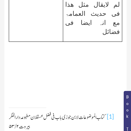
لم لایقال مثل ھذا
فی حدیث العمامۃ
مع انہ ایضا فی
فضائل
Book Topic
کتاب الموضوعات لابن جوزی باب فی فضل عسقلان مطبوعہ دارالفکر
[1]
بیروت
۲/ ۵۳