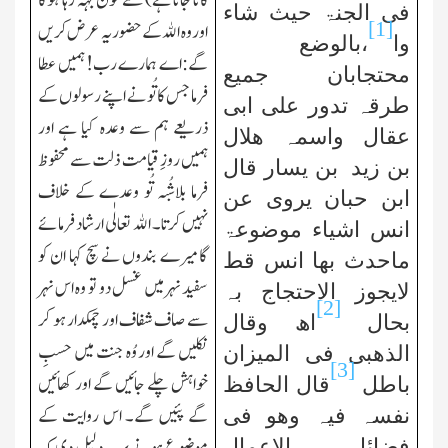
کاٹا جاتا ہے) سے خون بہہ رہا ہوگا
فی الجنۃ حیث شاء
[1]
اور وہ اﷲ کے حضور یہ عرض کریں
وا
،بالوضع
گے:اے
ہمارے رب! ہمیں عطا
محتجابان جمیع
فرما جس کا تُو نے اپنے رسولوں کے
طرقہ تدور علی ابی
ذریعے ہم سے وعدہ کیا ہے اور
عقال واسمہ ھلال
ہمیں روزِ قیامت ذلت سے محفوظ
بن زید بن یسار قال
فرما بلاشُبہ تُو وعدے کے خلاف
ابن حبان یروی عن
نہیں کرتا۔ اﷲ تعالٰی ارشاد فرمائے
انس اشیاء موضوعۃ
گا میرے بندوں نے سچ کہا ان کو
ماحدث بھا انس قط
سفید نہر میں غسل دو تو وہ اس نہر
لایجوز الاحتجاج بہ
[2]
سے صاف شفاف اور چمکدار ہو کر
بحال
اھ وقال
نکلیں گے اور وُہ جنت میں حسبِ
الذھبی فی المیزان
[3]
خواہش چلے جائیں گے اور کھائیں
باطل
قال الحافظ
گے پئیں گے۔ اس روایت کے
نفسہ فیہ وھو فی
فضائل الاعمال