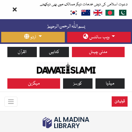
دعوت اسلامی کی دینی خدمات دیگر ممالک میں بھی دیکھئے
ویب سائٹس
اردو
مدنی چینل
کتابیں
القرآن
میڈیا
کورسز
میگزین
ڈونیشن