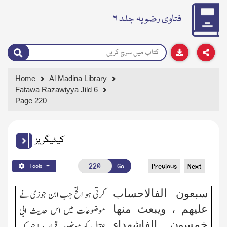
فتاوی رضویہ جلد ۶
Home
Al Madina Library
Fatawa Razawiyya Jild 6
Page 220
کیٹیگریز
Go
Previous
Next
Tools
سبعون الفالاحساب
کرتی ہو الخ جب ابن جوزی نے
علیھم ، ویبعث منھا
موضوعات میں اس حدیث ابی
خمسون الفاشھداء