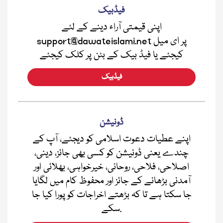
فیڈبیک
اپنی قیمتی آراء دینے کے لئے
support@dawateislami.net پر ای میل
کیجئے یا فیڈ بیک کے بٹن پر کلک کیجئے
فیڈبیک
ڈونیشن
اپنے عطیات دعوت اسلامی کو دیجئے، آپ کے
چندے یعنی ڈونیشن کو کسی بھی جائز، دینی،
اصلاحی، فلاحی، روحانی، خیرخواہی، بھلائی اور
آمدنی بڑھانے کے جائز اور محفوظ کام میں لگایا
جا سکتا ہے تا کہ بڑھتے اخراجات کو پورا کیا جا
سکے.