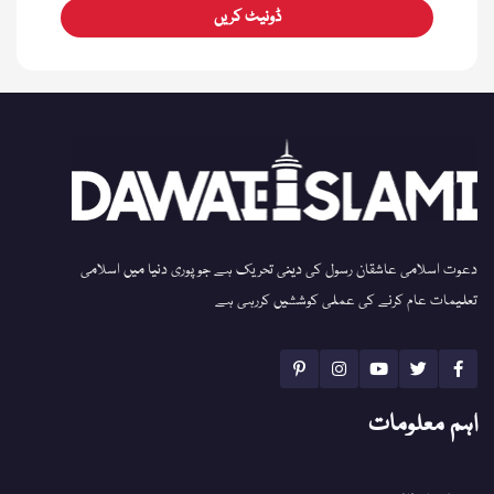
ڈونیٹ کریں
دعوت اسلامی عاشقان رسول کی دینی تحریک ہے جو پوری دنیا میں اسلامی
تعلیمات عام کرنے کی عملی کوششیں کررہی ہے
اہم معلومات