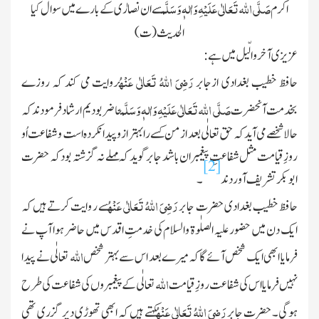
صَلَّی اللہ تَعَالٰی عَلَیْہِ وَاٰلہٖ وَسَلَّم
اکرم
سے ان نصارٰی کے بارے میں سوال کیا
الحدیث (ت)
عزیزی آخر والّیل میں ہے :
رَضِیَ اللہُ تَعَالٰی عَنْہُ
حافظ خطیب بغدادی ازجابر
روایت می کند کہ روزے
صَلَّی اللہ تَعَالٰی عَلَیْہِ وَاٰلہٖ وَسَلَّم
بخدمت آنحضرت
حاضر بودیم ارشاد فرمودند کہ
حالا شخصے می آید کہ حق تعالٰی بعد ازمن کسے رابہتر ازوپیدا نکردہ است وشفاعت اُو
روزِ قیامت مثل شفاعتِ پیغمبران باشد جابر گوید کہ مہلے نہ گزشتہ بود کہ حضرت
[2]
ابوبکر تشریف آوردند
۔
رَضِیَ اللہُ تَعَالٰی عَنْہُ
حافظ خطیب بغدادی حضرت جابر
سے روایت کرتے ہیں کہ
ایك دن میں حضور علیہ الصلٰوۃ والسلام کی خدمتِ اقدس میں حاضر ہوا آپ نے
الله
فرمایا ابھی ایك شخص آئے گا کہ میرے بعد اس سے بہتر شخص
تعالٰی نے پیدا
الله
نہیں فرمایا اس کی شفاعت روزِ قیامت
تعالٰی کے پیغمبروں کی شفاعت کی طرح
رَضِیَ اللہُ تَعَالٰی عَنْہُ
ہوگی۔ حضرت جابر
کہتے ہیں کہ ابھی تھوڑی دیر گزری تھی