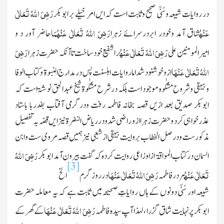
رَضِیَ اللہُ تَعَالٰی
در روایات شیعہ وسُنّی صحیح وثابت است کہ ایں امر خیلے بر ابوبکر
عَنْہُ
رَضِیَ اللہُ تَعَالٰی عَنْہُمَا
شاق آمد وخودر ابردرسرائے زہرا
حاضر آور د و
رَضِیَ اللہُ تَعَالٰی عَنْہُ
رَضِیَ
امیرالمومنین علی
راشفیع خود ساخت تا آنکہ حضرت زہرا
اللہُ تَعَالٰی عَنْہَا
ازو خوشنود شد اما روایات اہلسنت پس درمدارج النبوۃ وکتاب الوفا
وبیہقی وشروح مشکٰوہ موجود است بلکہ درشرح مشکٰوۃ شیخ عبدالحق نوشۃ است کہ
ابوبکر صدیق بعد ازیں قصہ بخانہ فاطمہ رفت ودرگرمی آفتاب بفدربا باستاد
عذرخواہی کرد وحضرت زہرا ازو راضی شدو در ریاض النضرۃ نیزایں قصّہ بہ تفصیل
مذکورست ودرصل الخطاب بروایت بیہقی ازشعبی نیز ہمیں قصہ مروی ست وابن
رَضِیَ اللہُ
السمان درکتاب المواقۃ از اوزاعی روایت کردہ کہ گفت بیرون آمد ابوبکر
[3]
تَعَالٰی عَنْہُ
رَضِیَ اللہُ تَعَالٰی عَنْہَا
بردر فاطمہ
در روز گرم
الخ
شیعہ اور سُنّی دونوں کے ہاں روایاتِ صحیحہ میں ثابت ہے کہ یہ معاملہ حضرت
رَضِیَ اللہُ تَعَالٰی عَنْہَا
ابوبکر پر نہایت شاق گزرا ، لہذا آپ سیدہ فاطمہ
کے گھر کے