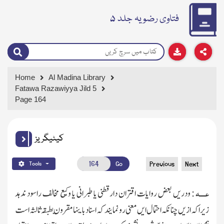
فتاوی رضویہ جلد ۵
Home
Al Madina Library
Fatawa Razawiyya Jild 5
Page 164
کیٹیگریز
Go
Previous
Next
Tools
عــــہ
: ودریں بعض روایات اقتران دارقطنی یا طبرانی یا وکیع مخالف راسود ندہد
زیراکہ ازیں چنانکہ احتمال ایں معنی رونمایند کہ اسناد باینہا مقرون بطبقہ ثالثہ است