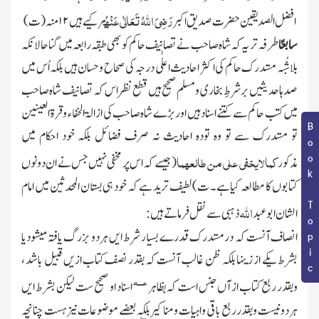
رَضِیَ اللہُ تَعَالٰی عَنْہُ
افضل الصدیقین حضرت صدیق اکبر
پر کیے ہیں
۱۲
منہ (ت)
سابعًا
طرفہ تر یہ کہ شاہ صاحب نے تصانیف حاکم کو بھی طبقہ رابعہ میں گنا حالانکہ
بلاشُبہ مستدرك حاکم کی اکثر احادیث اعلٰی درجہ کی صحاح وحسان ہیں بلکہ اُس میں
صدہا حدیثیں برشرطِ بخاری ومسلم صحیح ہیں قطع نظر اس کہ تصانیف شاہ صاحب
میں کتب حاکم سے کتنے اسناد ہیں اور بڑے شاہ صاحب کی ازالۃ الخفاء وقرۃ العینین
Book Topic
تو مستدرك سے تو وہ تودہ احادیث نہ صرف فضائل بلکہ خود احکام میں
کمالایخفی علی من طالعھما
مذکور
(جیسے کہ اس پر مخفی نہیں جس نے ان دونوں
کتابوں کا مطالعہ کیا ہے۔ ت) لطیف ترید ہے کہ خود ہی بستان المحدثین میں امام
الله
الشان ابوعبد
ذہبی سے نقل فرماتے ہیں :
انصاف آنست کہ درمستدرك قدرے بسیار شرط ایں ہردو بزرگ یافتہ میشودیا
بشرط یکے از زینہا بلکہ ظن غالب آنست کہ بقدر نصف کتاب ازیں قبیل باشد ،
عــــہ
وبقدر ربع کتاب از آں جنس است کہ بظاہر
اسناد او صحیح ست لیکن بشرط ایں
ہردونیست وبقدر ربع باقی واہیات ومناکیر بلکہ بعضے موضوعات نیزہست چنانچہ