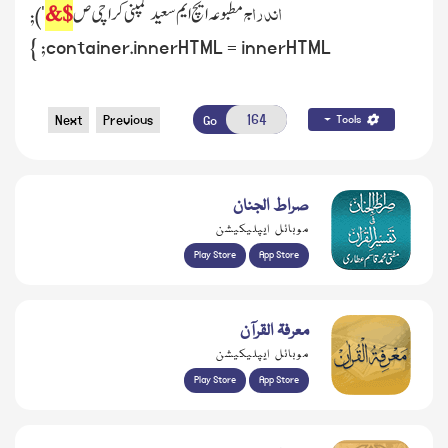
اندراج
مطبوعہ ایچ ایم سعید کمپنی کراچی ص
$&
');
container.innerHTML = innerHTML; }
Next
Previous
Go
Tools
صراط الجنان
موبائل ایپلیکیشن
Play Store
App Store
معرفۃ القرآن
موبائل ایپلیکیشن
Play Store
App Store