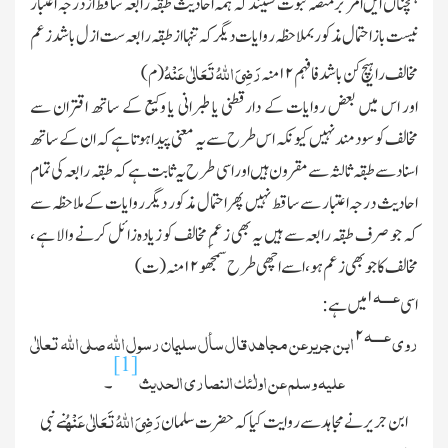
ہمچناں ایں امر برمنصّہ ثبوت نشیند کہ ہمہ احادیث طبقہ رابعہ ساقط ازدرجہ اعتبار
نیست باز احتمال مذکور بملاحظہ روایات دیگر کہ تنہا ازطبقہ رابعہ ست ازل باشد زعم
رَضِیَ اللہُ تَعَالٰی عَنْہُ
مخالف راہیچ کن باشد فافہم
۱۲
منہ
(م)
اور اس میں بعض روایات کے دارقطنی یا طبرانی یا وکیع کے ساتھ اقتران سے
مخالف کو سودمند نہیں کیونکہ اس طرح سے یہ معنی پیدا ہوتا ہے کہ ان کے ساتھ
اسناد سے طبقہ ثالثہ سے مقرون ہیں اور اسی طرح یہ ثابت ہے کہ طبقہ رابعہ کی تمام
احادیث درجہ اعتبار سے ساقط نہیں پھر احتمال مذکور دیگر روایات کے ملاحظہ سے
کہ جو صرف طبقہ رابعہ سے ہیں یہ بھی زعمِ مخالف کو زیادہ زائل کرنے والا ہے ،
مخالف کا جو بھی زعم ہو ، اسے اچھی طرح سمجھو
۱۲
منہ (ت)
عــــہ
۱
اسی
میں ہے :
عــــہ
۲
روی
ابن جریر عن مجاھد قال سأل سلیمان رسول الله صلی الله تعالٰی
[1]
علیہ وسلم عن اولٰئك النصاری الحدیث
۔
رَضِیَ اللہُ تَعَالٰی عَنْہُ
ابن جریر نے مجاہد سے روایت کیا کہ حضرت سلمان
نے نبی