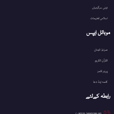
دینی سرگرمیاں
اسلامی تعلیمات
موبائل ایپس
صراط الجنان
القرآن الکریم
پریئر ٹائمز
کلمہ اینڈ دعا
رابطہ کےلئے
21-34921391-93(92+)