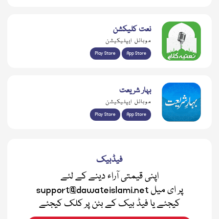
نعت کلیکشن
موبائل ایپلیکیشن
Play Store
App Store
بہار شریعت
موبائل ایپلیکیشن
Play Store
App Store
فیڈبیک
اپنی قیمتی آراء دینے کے لئے
support@dawateislami.net پر ای میل
کیجئے یا فیڈ بیک کے بٹن پر کلک کیجئے