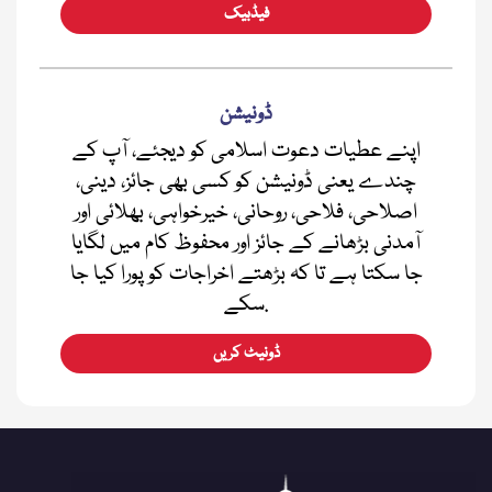
فیڈبیک
ڈونیشن
اپنے عطیات دعوت اسلامی کو دیجئے، آپ کے
چندے یعنی ڈونیشن کو کسی بھی جائز، دینی،
اصلاحی، فلاحی، روحانی، خیرخواہی، بھلائی اور
آمدنی بڑھانے کے جائز اور محفوظ کام میں لگایا
جا سکتا ہے تا کہ بڑھتے اخراجات کو پورا کیا جا
سکے.
ڈونیٹ کریں