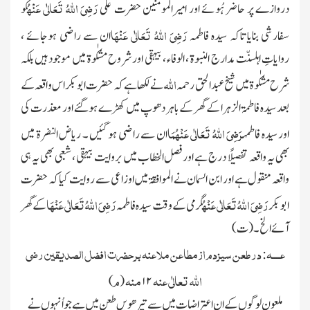
رَضِیَ اللہُ تَعَالٰی عَنْہُ
دروازے پر حاضر ہُوئے اور امیرالمومنین حضرت علی
کو
رَضِیَ اللہُ تَعَالٰی عَنْہَا
سفارشی بنایا تاکہ سیدہ فاطمہ
ان سے راضی ہوجائے ،
روایاتِ اہلسنّت مدارج النبوۃ ، الوفاء ، بیہقی اور شروح مشکٰوۃ میں موجود ہیں بلکہ
الله
شرح مشکٰوۃ میں شیخ عبدالحق رحمہ
نے لکھا ہے کہ حضرت ابوبکر اس واقعہ کے
بعد سیدہ فاطمۃ الزہرا کے گھر کے باہر دھوپ میں کھڑے ہوگئے اور معذرت کی
رَضِیَ اللہُ تَعَالٰی عَنْہُمَا
اور سیدہ فاطمہ
ان سے راضی ہوگئیں ۔ ریاض النضرۃ میں
بھی یہ واقعہ تفصیلًا درج ہے اور فصل الخطاب میں بروایت بیہقی ، شعبی بھی یہ ہی
واقعہ منقول ہے اور ابن السمان نے الموافقۃ میں اوزاعی سے روایت کیا کہ حضرت
رَضِیَ اللہُ تَعَالٰی عَنْہُ
رَضِیَ اللہُ تَعَالٰی عَنْہَا
ابوبکر
گرمی کے وقت سیدہ فاطمہ
کے گھر
آئے الخ۔ (ت)
عــــہ
درطعن سیزدم ازمطاعن ملاعنہ بر حضرت افضل الصدیقین رضی
:
الله تعالٰی عنہ
منہ
م
)
(
۱۲
ملعون لوگوں کے ان اعتراضات میں سے تیرھویں طعن میں ہے جو اُنہوں نے