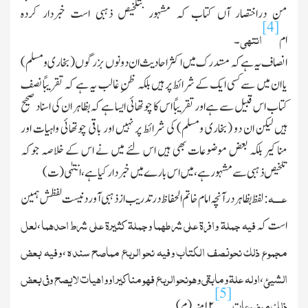
من دراختصار آں کتاب کہ مشہور بتلخیص ذہبی است خبردار کردہ
[4]
انتہی
ام
۔
انصاف یہ ہے کہ مستدرك میں اکثر احادیث ان دونوں بزرگوں (بخاری ومسلم)
یا ان میں سے کسی ایك کے شرائط پر ہیں بلکہ ظنِ غالب یہ ہے کہ تقریبًا نصف
کتاب اس قبیل سے ہے اور تقریبًا اس کا چوتھائی ایسا ہے کہ بظاہر ان کی اسناد صحیح
ہیں لیکن ان دو (بخاری ومسلم) کی شرائط پر نہیں اور باقی چوتھائی واہیات اور
مناکیر بلکہ بعض موضوعات بھی ہیں اس لئے میں نے اس کے خلاصہ جوکہ
تلخیص ذہبی سے مشہور ہے ، میں اس بارے میں خبردار کیا ہے ، انتہٰی (ت)
عــــہ
: لفظ بظاہر درآنچہ امام خاتم الحفاظ درتدریب ازذہبی آور دنیست لفظش ہمین
فیہ جملۃ وافرۃ علی شرطھما وجملۃ کثیرۃ علی شرط احدھما
لعل
است کہ
،
مجموع ذلك نحونصف الکتاب وفیہ نحو الربع مماصح سندہ
وفیہ بعض
،
الشیئ
اولہ علۃ ومابقی وھونحو الربع فھو مناکیر اوواھیات لایصح وفی بعض
،
[5]
ذلك موضوعات
۱۲
منہ (م)