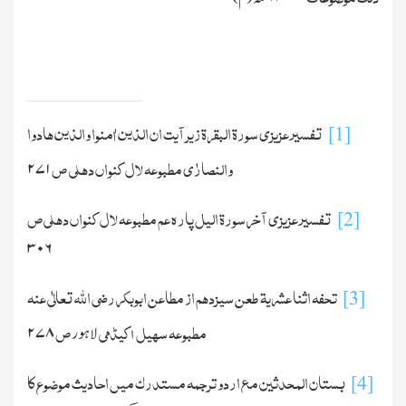
تفسیر عزیزی سورۃ البقرۃ زیر آیت ان الذین اٰمنوا والذین ھادوا
[1]
والنصارٰی مطبوعہ لال کنواں دہلی ص
۲۷۱
تفسیر عزیزی آخر سورۃ الیل پارہ عم مطبوعہ لال کنواں دہلی ص
[2]
۳۰۶
تحفہ اثنا عشریۃ طعن سیزدہم از مطاعن ابوبکر رضی اللہ تعالٰی عنہ
[3]
مطبوعہ سہیل اکیڈمی
ص
لاہور
۲۷۸
بستان المحدثین مع اردو ترجمہ مستدرك میں احادیث موضوع کا
[4]