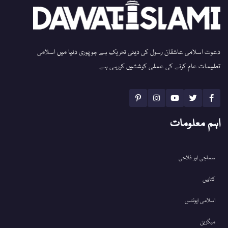
دعوت اسلامی عاشقان رسول کی دینی تحریک ہے جو پوری دنیا میں اسلامی
تعلیمات عام کرنے کی عملی کوششیں کررہی ہے
اہم معلومات
سماجی اور فلاحی
کتابیں
اسلامی ایونٹس
میگزین