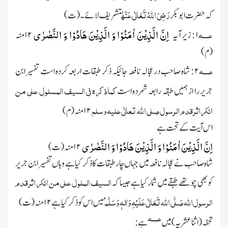
رَضِیَ اللہُ تَعَالٰی عَنْہُ
کہ حضرت ابوبکر
تشریف لائے۔ (ت)
عــــہ
اِنَّ الَّذِیْنَ اٰمَنُوْا وَ الَّذِیْنَ هَادُوْا وَ النَّصٰرٰى
۱ :
زیر
آیہ
۱۲ منہ
(م)
عــــہ
۲ : شاہ صاحب درعجالہ نافعہ جائیکہ ذکر طبقات اربعہ کردہ است تفسیر ابن
کماذکرہ فی السیف المسلول علی من
جریر را از ہمیں طبقہ رابعہ شمردہ است
انکر اثر قدم الرسول صلی الله تعالٰی علیہ وسلم
۱۲ منہ (م)
اس آیت کے تحت ہے
اِنَّ الَّذِیْنَ اٰمَنُوْا وَ الَّذِیْنَ هَادُوْا وَ النَّصٰرٰى
۱۲ منہ (ت)
شاہ صاحب نے عجالہ نافعہ میں جہاں چار طبقات کا ذکر کیا ہے وہاں تفسیر ابن جریر
السیف الملول علی من انکر اثر قدم
کو بھی چوتھے طبقے میں شمار کیا ہے جیسا کہ
الرسول
الله
صَلَّی اللہ تَعَالٰی عَلَیْہِ وَاٰلہٖ وَسَلَّم
میں اس کو ذکر کیا ہے
۱۲
منہ (ت)
عــــہ
تحفہ (اثنا عشریہ) میں
ہے :