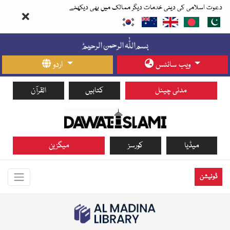
دعوت اسلامی کی دینی خدمات دیگر ممالک میں بھی دیکھئے
ویب سائٹس
اردو
مدنی چینل
کتابیں
القرآن
میڈیا
کورسز
میگزین
ڈونیشن