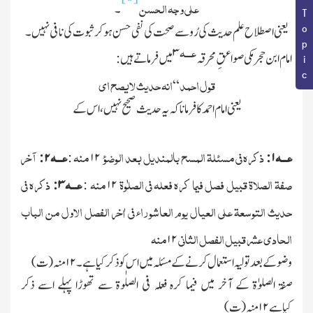
Book Topic
علی وجہ الحسن
۔
یعنی اصطلاح علم حدیث کی رُو سے صحت کی نفی حسن ہوکر ثبوت کی نافی نہیں ۔
عـــہ
۳
امام ابن حجر مکی صواعقِ محرقہ
میں فرماتے ہیں :
قول احمد
انہ حدیث لایصح ای
“
یعنی امام احمد کا فرمانا کہ یہ حدیث صحیح نہیں ، اس کے
عـــہ
ذکرہ فی مسئلۃ المسح بالمندیل بعد الوضوء
منہ
عـــہ
آخر
۲ :
:
۱۲
:
۱
صفۃ الصلاۃ قبیل فصل فیما کرہ فعلہ فی الصلٰوۃ
منہ
عـــہ
ذکرہ فی
:
۳
:
۱۲
حدیث التوسعۃ علی العیال یوم العاشوراء فی اٰخر الفصل الاول من الباب
الحادی عشر قبیل الفصل الثانی
منہ
۱۲
وضو کے بعدتولیہ استعمال کرنے کے مسئلہ میں اس کو ذکر کیا ہے۔
۱۲
منہ
(
ت
)
صفۃ الصلوٰۃ کے آخر میں فیما کرہ فعلہ فی الصلٰوۃ سے تھوڑا پہلے اسے ذکر
کیاہے
۱۲
منہ
(
ت
)