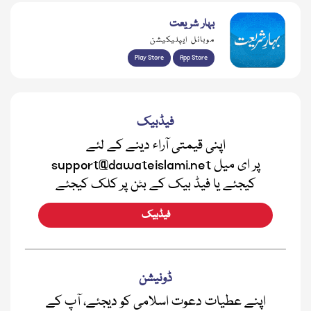
بہار شریعت
موبائل ایپلیکیشن
Play Store
App Store
فیڈبیک
اپنی قیمتی آراء دینے کے لئے
support@dawateislami.net پر ای میل
کیجئے یا فیڈ بیک کے بٹن پر کلک کیجئے
فیڈبیک
ڈونیشن
اپنے عطیات دعوت اسلامی کو دیجئے، آپ کے