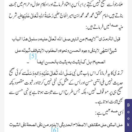
علماء جو اُسے صحیح نہیں کہتے برابر اُس پر اعتماد فرماتے اور احکامِ حلال وحرام میں حجت
رَحْمَۃُ اللہِ تَعَالٰی عَلَیْہِ
بناتے ہیں ، امام محقق محمد محمد محمد ابن امیرالحاج حلبی
حلیہ شرح
عـــہ
۱
منیہ
میں فرماتے ہیں :
قول الترمذی
لایصح عن النبی صلی الله تعالٰی علیہ وسلم فی ھذا الباب
“
شیئٌ انتھٰی لاینفی وجود الحسن ونحوہ والمطلوب لایتوقف ثبوتہ علی
[5]
الصحیح
بل کمایثبت بہ یثبت بالحسن ایضا
،
۔
صَلَّی اللہ تَعَالٰی عَلَیْہِ وَاٰلہٖ وَسَلَّم
ترمذی کا یہ فرمانا کہ اس باب میں نبی
سے کوئی صحیح
حدیث نہیں ملی انتہی حسن اور اُس کے مثل کی نفی نہیں کرتا اور ثبوت مقصود کچھ
صحیح ہی پر موقوف نہیں ، بلکہ جس طرح اس سے ثابت ہوتا ہے یونہی حسن سے
بھی ثابت ہوتا ہے۔
عـــہ
۲
اُسی
میں ہے :
علی المشی علی مقتضی الاصطلاح الحدیثی لایلزم من نفی الصحۃ نفی الثبوت
[6]