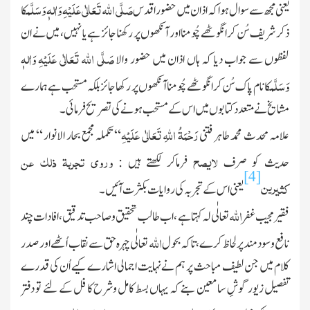
صَلَّی اللہ تَعَالٰی عَلَیْہِ وَاٰلہٖ وَسَلَّم
یعنی مجھ سے سوال ہواکہ اذان میں حضور اقدس
کا
ذکر شریف سُن کر انگوٹھے چُومنا اور آنکھوں پر رکھنا جائز ہے یا نہیں ، میں نے ان
صَلَّی اللہ تَعَالٰی عَلَیْہِ وَاٰلہٖ
لفظوں سے جواب دیا کہ ہاں اذان میں حضور والا
وَسَلَّم
کا نام پاك سُن کر انگوٹھے چُومنا آنکھوں پر رکھا جائز بلکہ مستحب ہے ہمارے
مشایخ نے متعدد کتابوں میں اس کے مستحب ہونے کی تصریح فرمائی۔
رَحْمَۃُ اللہِ تَعَالٰی عَلَیْہِ
علامہ محدث محمد طاہر فتنی
“ تکملہ مجمع بحار الانوار “ میں
لایصح
وروی تجربۃ ذلك عن
حدیث کو صرف
فرماکر لکھتے ہیں :
[4]
کثیرین
یعنی اس کے تجربہ کی روایات بکثرت آئیں ۔
الله
فقیر مجیب غفر
تعالٰی لہ کہتا ہے ، اب طالب تحقیق وصاحب تدقیق ، افادات چند
الله
نافع وسودمندپر لحاظ کرے ، تاکہ بحول
تعالٰی چہرہ حق سے نقاب اُٹھے اور صدر
کلام میں جن لطیف مباحث پر ہم نے نہایت اجمالی اشارے کیے اُن کی قدرے
تفصیل زیور گوشِ سا معین بنے کہ یہاں بسط کامل وشرح کا فل کے لئے تو دفتر