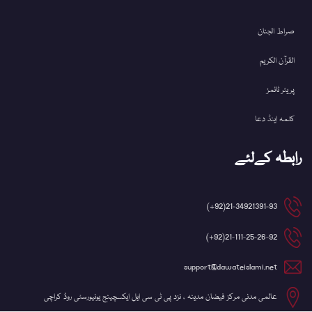
صراط الجنان
القرآن الکریم
پریئر ٹائمز
کلمہ اینڈ دعا
رابطہ کےلئے
21-34921391-93(92+)
21-111-25-26-92(92+)
support@dawateislami.net
عالمی مدنی مرکز فیضان مدینہ ، نزد پی ٹی سی ایل ایکسچینج یونیورسٹی روڈ کراچی