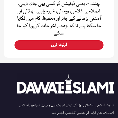
چندے یعنی ڈونیشن کو کسی بھی جائز، دینی،
اصلاحی، فلاحی، روحانی، خیرخواہی، بھلائی اور
آمدنی بڑھانے کے جائز اور محفوظ کام میں لگایا
جا سکتا ہے تا کہ بڑھتے اخراجات کو پورا کیا جا
سکے.
ڈونیٹ کریں
دعوت اسلامی عاشقان رسول کی دینی تحریک ہے جو پوری دنیا میں اسلامی
تعلیمات عام کرنے کی عملی کوششیں کررہی ہے