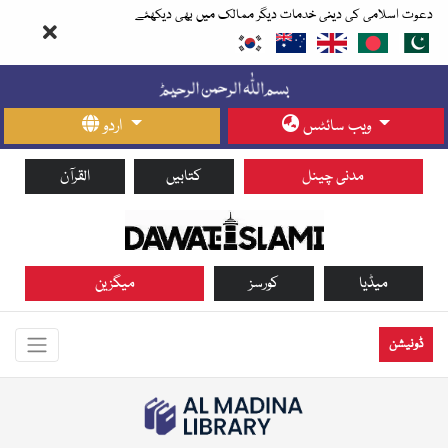
دعوت اسلامی کی دینی خدمات دیگر ممالک میں بھی دیکھئے
ویب سائٹس
اردو
مدنی چینل
کتابیں
القرآن
میڈیا
کورسز
میگزین
ڈونیشن