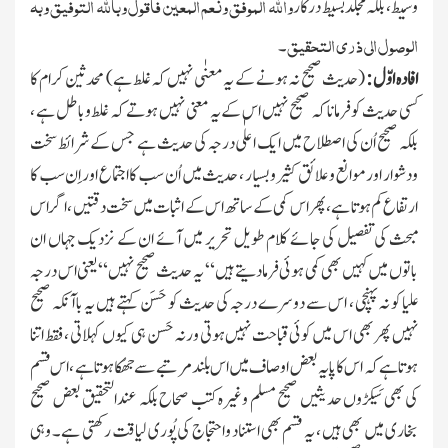
والله الموفق ونعم المعین فاقول وبالله التوفیق وبہ
وسیط ، بلکہ مجلد بسیط درکار
الوصول الی ذری التحقیق
۔
افادہ اوّل :
(حدیث صحیح نہ ہونے کے یہ معنٰی نہیں کہ غلط ہے) محدثین کرام کا
کسی حدیث کو فرمانا کہ صحیح نہیں اس کے یہ معنی نہیں ہوتے کہ غلط وباطل ہے ،
بلکہ صحیح اُن کی اصطلاح میں ایك اعلٰی درجہ کی حدیث ہے
جس کے شرائط سخت
ودشوار اور موانع وعلائق کثیر وبسیار ، حدیث میں اُن سب کا اجتماع اور اِن سب کا
ارتفاع کم ہوتا ہے ، پھر اس کمی کے ساتھ اس کے اثبات میں سخت دقتیں ، اگر اس
مبحث کی تفصیل کی جائے کلام طویل تحریر میں آئے ان کے نزدیك جہاں ان
باتوں میں کہیں بھی کمی ہوئی فرمادیتے ہیں “ یہ حدیث صحیح نہیں “ یعنی اس درجہ
علیا کو نہ پہنچی ، اس سے دوسرے درجہ کی حدیث کو حَسَن کہتے ہیں یہ باآنکہ صحیح
نہیں پھر بھی اس میں کوئی قباحت نہیں ہوتی ورنہ حَسن ہی کیوں کہلاتی ، فقط اتنا
ہوتا ہے کہ اس کا پایہ بعض اوصاف میں اس بلند مرتبے سے جھُکا ہوتا ہے ، اس قسم
کی بھی سَیکڑوں حدیثیں صحیح مسلم وغیرہ کتب صحاح بلکہ عندالتحقیق بعض صحیح
بخاری میں بھی ہیں ، یہ قسم بھی استناد واحتجاج کی پُوری لیاقت رکھتی ہے۔ وہی