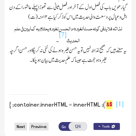
گیارھویں باب کی فصل اول کے آخر اور فصل ثانی سے تھوڑا پہلے عاشورا کے دن
اہل وعیال پر وسعت والی حدیث میں اس کو ذکر کیا ہے
۱۲
منہ
(
ت
)
لذاتہ فلاینفی کونہ حسنا لغیرہ
والحسن لغیرہ یحتج بہ کمابین فی علم
،
[7]
الحدیث
۔
یہ معنے ہیں کہ صحیح لذاتہ نہیں تو یہ حسن لغیرہ ہونے کی نفی نہ کریگا اور حسن اگرچہ
لغیرہ ہو حجت ہے جیسا کہ علمِ حدیث میں بیان ہوچکا۔
[1]
'); container.innerHTML = innerHTML; }
$&
Next
Previous
Go
Tools