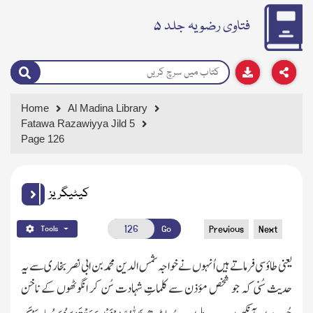
فتاوی رضویہ جلد ۵
Home
Al Madina Library
Fatawa Razawiyya Jild 5
Page 126
کیٹیگریز
Go
Previous
Next
Tools
یعنی طاؤسی فرماتے ہیں اُنہوں نے خواجہ شمس الدین محمد بن ابی نصر بخاری سے یہ
حدیث سُنی کہ جو شخص مؤذن سے کلماتِ شہادت سُن کر انگوٹھوں کے ناخن