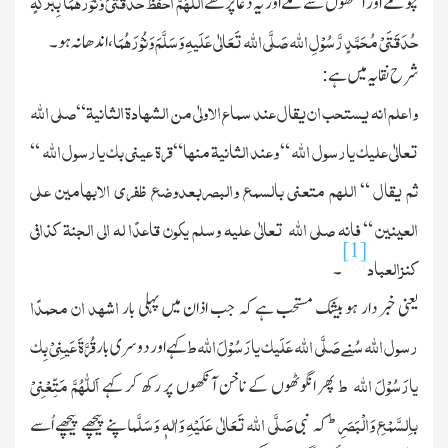
اَللّٰھُمَّ احْفَظْ حَدَقْتَیَ وَنُوْرَھُمَا بِبَرْکَہٍ
چُومے اور آنکھوں سے ملے اور یہ دُعا پڑھے
حُدَقَتَیْ مُحَمَّدٍ رَّسُوْلِ الله صَلَّی الله تَعَالٰی عَلَیہِ وَسَلَّمَ وَنُوْرَھُمَا
، اندھا نہ ہو۔
شرح نقایہ میں ہے :
واعلم انہ یستحب ان یقال عند سماع الاولٰی من الشھادۃ الثانیۃ
صلی الله
“
تعالٰی علیك یارسول الله
وعند الثانیۃ منھا
قرۃ عینی بك یارسول الله
“
“
“
ثم یقال
اللھم متعنی بالسمع والبصربعدوضع ظفری الابھامین علی
“
العینین
فانہ صلی الله تعالٰی علیہ وسلم یکون قاعدًا لہ
الی الجنۃ کذافی
“
[1]
کنزالعباد
۔
اشھد ان محمدًا
یعنی خبر دار ہو بیشك مستحب ہے کہ جب اذان میں پہلی بار
رسول الله سُنے صَلَّی الله عَلَیك یارَسُوْلَ الله ط
قُرَّۃَ عَینِیْ بِك
کہے اور دوسری بار
یارَسُوْلَ الله ط
اَللّٰھُمَّ مَتِّعْنِیْ
پھر انگوٹھوں کے ناخن آنکھوں پر رکھ کر کہے
ط
باِلسَّمْعِ وَالْبَصَرِ
صَلَّی اللہ تَعَالٰی عَلَیْہِ وَاٰلہٖ وَسَلَّم
کہ نبی
اپنے پیچھے پیچھے اُسے