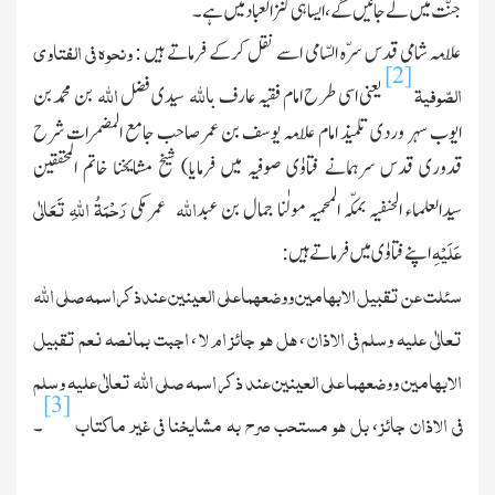
جنّت میں لے جائیں گے ، ایسا ہی کنزالعباد
میں ہے۔
ونحوہ فی الفتاوی
علّامہ شامی قدس سرّہ السّامی اسے نقل کرکے فرماتے ہیں :
[2]
الصّوفیۃ
الله
الله
یعنی اسی طرح امام فقیہ عارف ب
سیدی فضل
بن محمد بن
ایوب سہر وردی تلمیذ امام علّامہ یوسف بن عمر صاحب جامع المضمرات شرح
قدوری قدس سرہمانے فتاوٰی صوفیہ میں فرمایا) شیخ مشایخنا خاتم المحققین
الله
رَحْمَۃُ اللہِ تَعَالٰی
سیدالعلماء الحنفیہ بمکّہ المحمیہ مولٰنا جمال بن عبد
عمر مکی
عَلَیْہِ
اپنے فتاوٰی میں فرماتے ہیں :
سئلت عن تقبیل الابھامین ووضعھماعلی العینین عندذکراسمہ صلی الله
تعالٰی علیہ وسلم فی الاذان
ھل ھو جائز ام لا
اجبت بمانصہ نعم تقبیل
،
،
الابھامین ووضعھما علی العینین عند ذکر اسمہ صلی الله تعالٰی علیہ وسلم
[3]
فی الاذان جائز
بل ھو مستحب صرح بہ مشایخنا فی غیر ماکتاب
،
۔