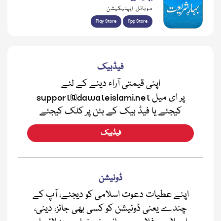
موبائل ایپلیکیشن
Play Store
App Store
فیڈبیک
اپنی قیمتی آراء دینے کے لئے
support@dawateislami.net پر ای میل
کیجئے یا فیڈ بیک کے بٹن پر کلک کیجئے
فیڈبیک
ڈونیشن
اپنے عطیات دعوت اسلامی کو دیجئے، آپ کے
چندے یعنی ڈونیشن کو کسی بھی جائز، دینی،