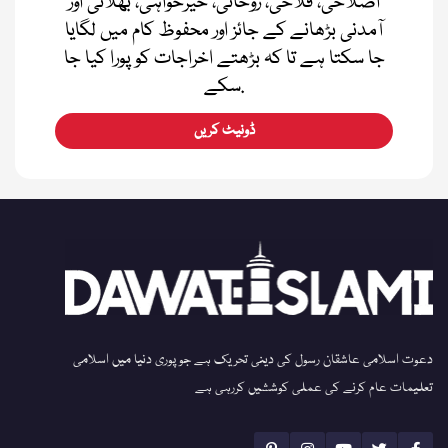
اصلاحی، فلاحی، روحانی، خیرخواہی، بھلائی اور
آمدنی بڑھانے کے جائز اور محفوظ کام میں لگایا
جا سکتا ہے تا کہ بڑھتے اخراجات کو پورا کیا جا
سکے.
ڈونیٹ کریں
دعوت اسلامی عاشقان رسول کی دینی تحریک ہے جو پوری دنیا میں اسلامی
تعلیمات عام کرنے کی عملی کوششیں کررہی ہے