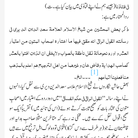
فی فتاوٰنا
(جیسے ہم نے اپنے فتاوٰی میں بیان کیا ہے۔ ت)
ردالمحتار میں ہے :
ذکر بعض المحشین عن شیخ الاسلام العلامۃ سعد الدین الد یری فی
رسالتہ القول الراقی انہ حقق فیھا ما اختارہ اصحاب المتون من اعتبار
العشر و اورد نحومائۃ نقل ناطقۃ بالصواب ولایخفی ان الذین افتوا بالعشر
کصاحب الھدا یۃ وقاضی خان و غیرھما من اھل الترجیح ھم اعلم بالمذھب
[1]
منا فعلینا اتباعھم
الخ
۔ ۔ ۔
۔
بعض حاشیہ نگاروں نے شیخ الاسلام علامہ سعد الدین د یری سے نقل کیا ، انہوں
القول الراقی فی حکم الفساقی
نے اپنے رسالہ “
“ میں دہ در دہ کے اعتبار میں اصحابِ
متون کی مختار بات کو صحیح ثابت کرتے ہوئے (اس کی تائید میں) تقریبًا ایك سو
صحیح اقوال نقل کےے ہیں۔ مخفی نہ رہے کہ متاخرین مثلًا صاحبِ ہدایہ اور
قاضیخان نے جو (ہرطرف سے دس گز کا) فتوٰی تو وہ لوگ اہلِ ترجیح میں سے ہیں