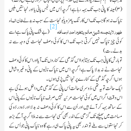
مذہب کا علم ہم سے ز یادہ رکھتے ہیں لہذا ہم پر ان کی اتباع ضروری ہے الخ (ت)
(
۳
)
مینہ
کا
پانی
جب
ت
ك بہہ رہا ہے اگرچہ اُس میں نجس پانی یا اور نجاستیں ملیں
فان الماء
ناپاك نہ ہوگا جب تك اس کا رنگ یا مزہ یا بُو نجاست کے سبب نہ بدلے
[2]
طھورلاینجسہ شیئ مالم یتغیر احد اوصافہ
(بے شك پانی پاك ہے اسے
کوئی چیز ناپاك نہیں کرتی جب تك اس کا کوئی وصف نجاست کی وجہ سے نہ
بدلے۔ ت)
تو بارش کا پانی جب تك بہتا ہُوا اس گڈھی کے کناروں تك آ یا اور اس کا کوئی وصف
نجاست نے نہ بدلا پاك ہے اگرچہ اس میں ناپاك نالیوں کے پانی و غیرہ شامل
ہوں اگرچہ گڈھی کے کنارے پر نجاستیں پڑی ہوں۔
ایك حالت تو یہ تھی ، دُوسری حالت اُس پانی کے گڈھی میں داخل ہونے کی ہے
اس وقت اگر اس میں کوئی نجاست مرئیہ نہیں صرف ناپاك نالیوں کے پانی اس
کے ساتھ بہہ کر آئے ہیں اور اُن سے اس کا کوئی وصف نہ بدلا اور دَہ در دَہ کی
مساحت میں پھیلنے تك گڑھی کے اندر بھی کسی نجاست سے نہ ملا اگرچہ آگے بڑھ
کر نجاستوں سے ملے تو اندر بھی یہ پانی پاك ہی رہے گا وہ ناپاك پانی جو اُس کے