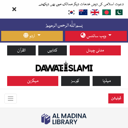
دعوت اسلامی کی دینی خدمات دیگر ممالک میں بھی دیکھئے
ویب سائٹس
اردو
مدنی چینل
کتابیں
القرآن
میڈیا
کورسز
میگزین
ڈونیشن