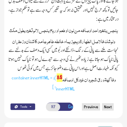
ہوجائے گا اور پاك چیزوں کے سڑنے یا بہت دن گزرنے سے تینوں وصف بدل
جائیں تو کچھ حرج نہیں اور تحقیق نہ ہوکہ یہ تغیر کس وجہ سے ہے تو حکم جواز ہے ،
درمختار میں ہے :
ینجس بتغیر احد اوصافہ من لون اوطعم اوریح بنجس لا لوتغیر بطول مکث
ولوشك فالاصل الطھارۃ ویجوز بماء خالطہ طاھر جامد کاشنان وزعفران
نجاست ملنے سے پانی کے رنگ ، ذائقے اور بُو میں کسی ایك وصف کے بدلنے سے
پانی ناپاك ہوجاتا ہے ز یادہ ٹھہرنے کی وجہ سے تبدےل ہوتو ناپاك نہیں ہوتا
کیونکہ طہارت اصل ہے اور اس پانی سے وضو جائز ہے جس میں کوئی ٹھوس
$&
وفاکھۃ ورق شجر وان غیر کل اوصافہ
'); container.innerHTML =
innerHTML; }
Go
Previous
Next
Tools