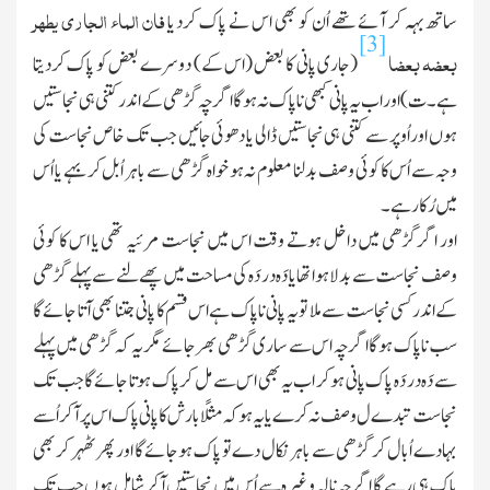
فان الماء الجاری یطھر
ساتھ بہہ کر آئے تھے اُن کو بھی اس نے پاك کرد یا
[3]
بعضہ بعضا
(جاری پانی کا بعض (اس کے) دوسرے بعض کو پاک
کردیتا
ہے۔ ت) اور اب یہ پانی کبھی ناپاك نہ ہوگا اگرچہ گڑھی کے اندر کتنی ہی نجاستیں
ہوں اور اُوپر سے کتنی ہی نجاستیں ڈالی یا دھوئی جائیں جب تك خاص نجاست کی
وجہ سے اُس کا کوئی وصف بدلنا معلوم نہ ہو خواہ گڑھی سے باہر اُبل کر بہے یا اُس
میں رُکا رہے۔
اور اگر گڑھی میں داخل ہوتے وقت اس میں نجاست مرئیہ تھی یا اس کا کوئی
وصف نجاست سے بدلا ہوا تھا یا دَہ در دَہ کی مساحت میں پھےلنے سے پہلے گڑھی
کے اندر کسی نجاست سے ملا تو یہ پانی ناپاك ہے اس قسم کا پانی جتنا بھی آتا جائے گا
سب ناپاك ہوگا اگرچہ اس سے ساری گڑھی بھر جائے مگر یہ کہ گڑھی میں پہلے
سے دَہ در دَہ پاك پانی ہوکر اب یہ بھی اس سے مل کر پاك ہوتا جائےگا جب تك
نجاست تبدےل وصف نہ کرے یا یہ ہوکہ مثلًا بارش کا پانی پاك اس پر آکر اُسے
بہادے اُبال کر گڑھی سے باہر نکال دے تو پاك ہوجائےگا اور پھر ٹھہر کر بھی
پاك ہی رہے گا اگرچہ نالہ و غیرہ سے اُس میں نجاستیں آکر شامل ہوں جب تك