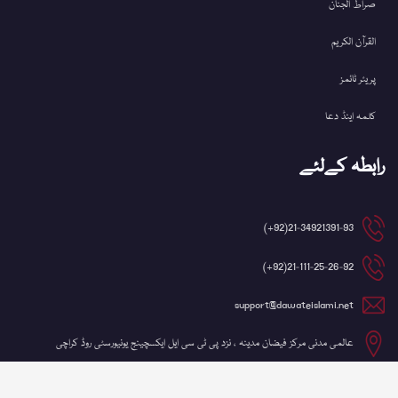
صراط الجنان
القرآن الکریم
پریئر ٹائمز
کلمہ اینڈ دعا
رابطہ کےلئے
21-34921391-93(92+)
21-111-25-26-92(92+)
support@dawateislami.net
عالمی مدنی مرکز فیضان مدینہ ، نزد پی ٹی سی ایل ایکسچینج یونیورسٹی روڈ کراچی
©کاپی رائٹ 2026 شعبہ آئی ٹی، دعوتِ اسلامی