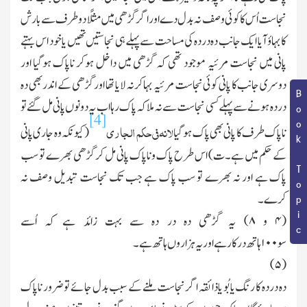
نجاست اُس کا کوئی وصف نہ بدل دے اور اگر گڑھی میں مثلًا دو طرف سے بارش
کا بہاؤ آ یا ایك جانب دہ در دہ کی مساحت سے پہلے ہی نجاستیں تھیں یا خود اس بہتے
پانی میں نجاست مرئیہ موجود تھی کہ گڑھی میں داخل ہوکر ناپاك ہوگیا اور
دوسری جانب کا پانی کوئی نجاست مرئیہ بہاکر نہ لا یا تھا اور گڑھی کے اندر بھی دہ
Book Topic
در دہ ہونے سے پہلے کسی نجاست سے نہ ملاکہ پاك رہا اب یہ دونوں پانی مل گئے تو
[4]
لانہ فی حکم الجاری
ناپاك طرف کا پانی بھی پاك ہوگیا
(کیونکہ وہ جاری پانی
کے حکم میں ہے۔ ت) اس طرح پاك وناپاك پانی مل کر گڑھی بھرے تو سب
پاك ہے اور نہ بھرے تو سب پاك ہے جب تك نجاست تبدیل وصف نہ
کرے۔
(
۴
و
۸
)
یہ
گڑھی دہ در دہ سے بہت زائد ہے کہ اُسے
سو
۱۰۰
ہاتھ
درکار
ہے
اور
یہ
ہزاروں
ہاتھ
ہے
۔
)
۵
(
دہ
در
دہ
کا
رنگ
یا
بُو
یا
ذائقہ
اگر
نجاست
ملنے
کے
سبب
بدل
جائے
تو
ضرور
ناپا
ك