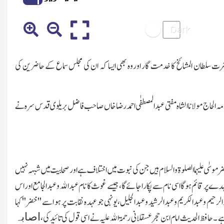
سلطان المشائخ کا خدمت گار اوروہ بھی ایسا کہ ان کی مجلس سماع کے حاضرین کی
ہ الحاج مولانا الشاہ مفتی عبدالمصطفٰی احمد رضا خاں صاحب فاضل بریلوی قدس سرہ نے
 موسٰی علیہما الصلوۃ والسلام ہیں جن کی نبوت میں اختلاف ہے اورصحابیت میں شبہہ نہیں
پر قائم ہوگا اسی نام سے پکاراجائے گا،جیسے غوث کا نام عبدالله وعبدالجامع اوراس
رحیم وعبدالکریم وعبدالرشید وعبدالجلیل،یونہی جو عہدہ نقابت پر ہو اسے ''خضر ''کہا
اصابہ
حافظ الحدیث امام ابن حجر عسقلانی رحمۃ الله علیہ نے اسی قول کی تائید کی،