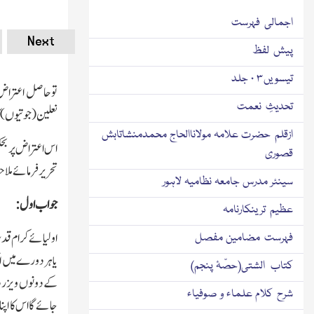
اجمالی فہرست
Next
پیش لفظ
تیسویں۳ ۰ جلد
توحاصل اعتراض ی
تحدیثِ نعمت
نعلین(جوتیوں)کا 
ازقلم حضرت علامہ مولاناالحاج محمدمنشاتابش
اس اعتراض پر بحک
قصوری
تحریر فرمائے ملا
سینئر مدرس جامعہ نظامیہ لاہور
جواب اول :
عظیم ترینکارنامہ
اولیائے کرام قدس
فہرست مضامین مفصل
یا ہر دورے میں ا
کتاب الشتی(حصّۂ پنجم)
کے دونوں ویزر دس
شرح کلام علماء و صوفیاء
جائے گااس کا اپن