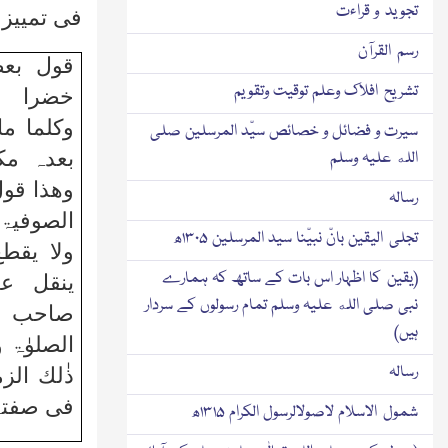
تجوید و قراءت
فی تمییز 
رسم القرآن
قول بعض
تشریح افلاك وعلم توقیت وتقویم
خضرا وا
وکلما م
سیرت و فضائل و خصائص سیّد المرسلین صلی
بعدہ مک
الله علیہ وسلم
وھذا قول
رسالہ
الصوفیۃ 
تجلی الیقین بانّ نبیّنا سید المرسلین ۱۳۰۵ھ
ولا یقط
(یقین کا اظہار اس بات کے ساتھ کہ ہمارے
ینقل عن
نبی صلی الله علیہ وسلم تمام رسولوں کے سردار
صاحب 
ہیں)
الصلوٰۃ 
رسالہ
ذٰلك الز
فی صفتہ
شمول الاسلام لاصولالرسول الکرام ۱۳۱۵ھ