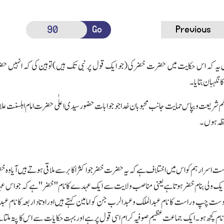
Go
Previous
ہ کہ اس حکایت میں حضرت خضر کی(جو ایك قول پر نبی تك ہیں)توہین کی کہ انہیں حضرت 
نگہبان بتایا۔
م شریعت وبپاس حمایت جانب محبوبان خدا جو جوابات حضور سیدی اعلٰی حضرت امام اہلسنت علام
حظہ ہوں۔
ت اسرارہم کو اس میں اختلاف ہے کہ یہ حضرت خضر جو اکثر اکابر سے ملاقی ہوتے ہیں آیا وہ خضر
یك ولی بنام خضر ہوتاہے یعنی مناصب ولایت سے ایك عہدے کا نام''خضر ''ہے کہ جو اس عہدے 
ت چپ وراست کا نام عبدالملك وعبدالرب جن کو امامین کہتے ہیں اوراوتاد اربعہ کا نام عبدال
ا نام کچھ ہو۔ایك جماعت عظیم صوفیہ کرام اسی قول پر ہے اوربہت حکایات سے اس کا پتہ ملتاہے ۔