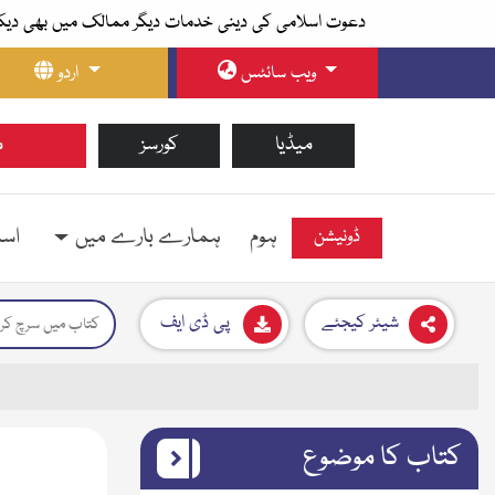
دعوت اسلامی کی دینی خدمات دیگر ممالک میں بھی دیک
ویب سائٹس
اردو
میڈیا
کورسز
م
ہوم
ہمارے بارے میں
اسل
ڈونیشن
شیئر کیجئے
پی ڈی ایف
کتاب کا موضوع