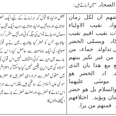
الصحابہ
''میں فرماتے ہیں:
ھم ان لکل زمان
بعض اولیاء کا قول کہ ہرزمانے کے لیے ایك خض
نہ نقیب الاولیاء
ہوتاہے اوروہ نقیب اولیاء ہوتاہے،جب ایك نقیب ک
ات نقیب اقیم نقیب
وصال ہوجائے تو اس کی جگہ کوئی اورنقیب مقررکردی
انہ ویسمّی الخضر
جاتاہے جس کو خضر کہا جاتاہے ۔میں نےیہ قو
 تداولتہ جماعۃ من
صوفیاء کی ایك جماعت سے حاصل کیا۔ا س ک
من غیر نکیر بینھم
بارے میں ان سے کوئی اختلاف نہیں اس قول ک
ع مع ھذا بان الذی
موجودگی میں اس پر یقین نہیں کیا جاسکتا کہ اعترا
ہ انہ الخضر ھو
میں منقول خضر سے مراد وہی خضر ہیں جو حضر
موسٰی علیھما
موسٰی علیہ السلام کے ساتھی ہیں ببَلکہ اس سے مرا
والسلام بل ھو خضر
اس زمانے کا خضر ہے اورصفت خضر کے بارے می
مان ویؤیدہ اختلافھم
دیکھنے والوں کا
 فمنھم من یراہ