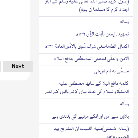
(رسول کریم صلی الله تعالٰی علیہ وسلم کے آباؤ
اجداد کرام کا مسلما ن ہونا)
رسالہ
تمھید ِ ایمان بآیاتِ قرآن ۱۲۲۶ھ
اکمال الطامۃعلی شرك سُوی بالامُور العامۃ ۱۳۱۱ھ
الامن والعلٰی لناعتی المصطفٰی بدافع البلاء
Next
مسمّٰی بہ نام تاریخی
کلمہ دافع البلا کے ساتھ مصطفی علیہ
الصلوٰۃ والسلام کی نعت بیان کرنے والوں کے لئے
رسالہ
بلاؤں سے امن اور انکے مرتبے کی بُلندی ہے
(رسالہ ضمنی)منیۃ اللبیب ان التشریح بید
الحبیب ۱۳۱۱ھ