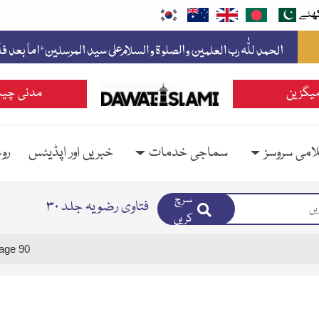
ھئے
یگزین
مدنی چین
امی سروسز
سماجی خدمات
خبریں اور اپڈیٹس
رو
سرچ
فتاوی رضویہ جلد ۳۰
کریں
age 90