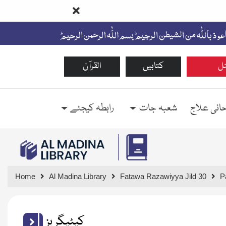
ل
کتابیں
القرآن
حانی علاج
شعبہ جات
رابطہ کیجئے
Home
Al Madina Library
Fatawa Razawiyya Jild 30
P
کیٹیگریز