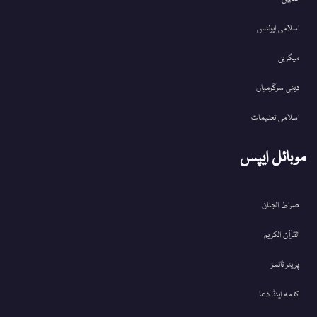
اسلامی ایونٹس
میگزین
دینی سرگرمیاں
اسلامی تعلیمات
موبائل ایپس
صراط الجنان
القرآن الکریم
پریئر ٹائمز
کلمہ اینڈ دعا