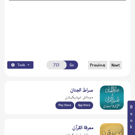
Go
Previous
Next
Tools
صراط الجنان
موبائل ایپلیکیشن
Play Store
App Store
معرفۃ القرآن