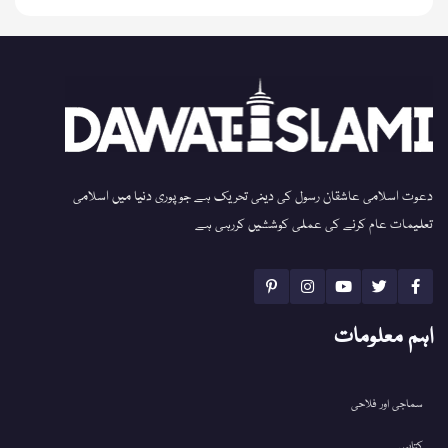
دعوت اسلامی عاشقان رسول کی دینی تحریک ہے جو پوری دنیا میں اسلامی
تعلیمات عام کرنے کی عملی کوششیں کررہی ہے
اہم معلومات
سماجی اور فلاحی
کتابیں