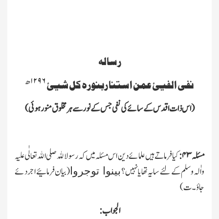
رسالہ
۱۲۹۶ھ
نفی الفیئ عمن استنا ربنورہ کل شیئ
(ا س ذات اقدس کے سائے کی نفی جس کے نور سے ہر مخلوق منور ہوئی)
مسئلہ
۴۳:
کیافرماتے ہیں علمائے دین اس مسئلہ میں
کہ رسولالله صلی الله تعالٰی علیہ
واٰلہ وسلم کے لئے سایہ تھایانہیں؟
(بیان فرمائیے اجردئے
بینوا
توجروا
جاؤ۔ت)
الجواب
: