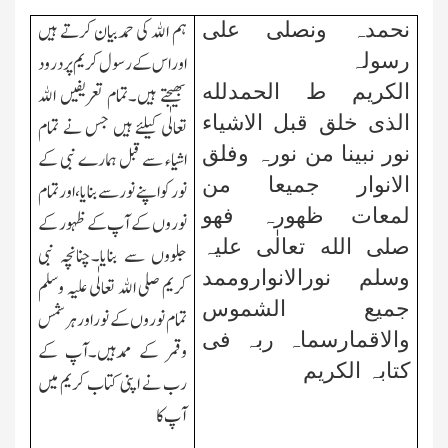
نحمدہ ونصلی علی
ہم الله کی حمدبیان کرتے ہیں
رسولہ
اوراس کے رسول کریم پر درود
الکریم
ط
الحمدلله
بھیجتے ہیں۔تمام تعریفیں الله
الذی خلق قبل الاشیاء
تعالٰی کیلئے ہیں جس نے تمام
نور نبینا من نورہ وفلق
اشیاء سے قبل ہمارے نبی کے
الانوار جمیعا من
نور کو اپنے نور سے بنایا،اورتمام
لمعات ظھورہ فھو
نوروں کے آپ کے ظہور کے
صلی الله تعالٰی علیہ
جلووں سے بنایا۔چنانچہ نبی
وسلم نورالانواروممد
کریم صلی الله تعالٰی علیہ وسلم
جمیع الشموس
تمام نوروں کے نور اورہر شمس
والاقمارسماہ ربہ فی
وقمر کے ممدہیں۔آپ کے
کتابہ الکریم
رب نے اپنی کتاب کریم میں
آپ کا