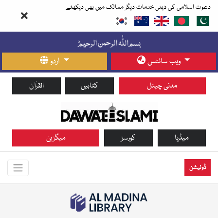
دعوت اسلامی کی دینی خدمات دیگر ممالک میں بھی دیکھئے
ویب سائٹس
اردو
مدنی چینل
کتابیں
القرآن
میڈیا
کورسز
میگزین
ڈونیشن