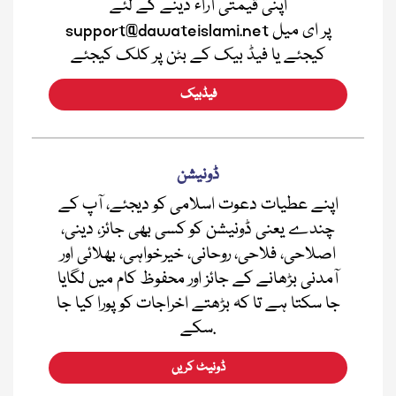
اپنی قیمتی آراء دینے کے لئے
support@dawateislami.net پر ای میل
کیجئے یا فیڈ بیک کے بٹن پر کلک کیجئے
فیڈبیک
ڈونیشن
اپنے عطیات دعوت اسلامی کو دیجئے، آپ کے
چندے یعنی ڈونیشن کو کسی بھی جائز، دینی،
اصلاحی، فلاحی، روحانی، خیرخواہی، بھلائی اور
آمدنی بڑھانے کے جائز اور محفوظ کام میں لگایا
جا سکتا ہے تا کہ بڑھتے اخراجات کو پورا کیا جا
سکے.
ڈونیٹ کریں